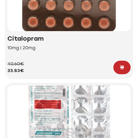
Citalopram
10mg | 20mg
40.60€
33.83€