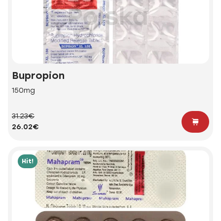
Bupropion
150mg
31.23€
26.02€
Hit!