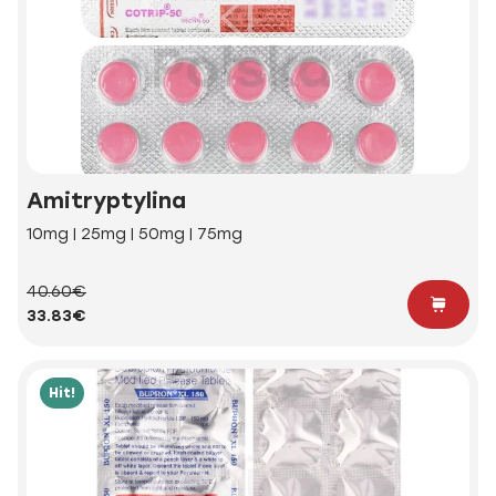
Amitryptylina
10mg | 25mg | 50mg | 75mg
40.60€
33.83€
Hit!