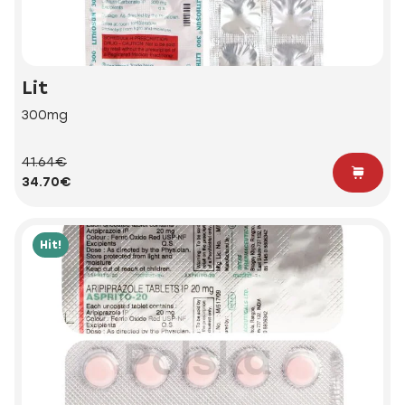
Lit
300mg
41.64€
34.70€
Hit!