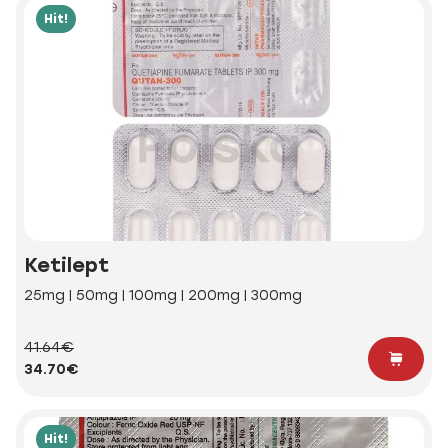
Hit!
Ketilept
25mg | 50mg | 100mg | 200mg | 300mg
41.64€
34.70€
Hit!