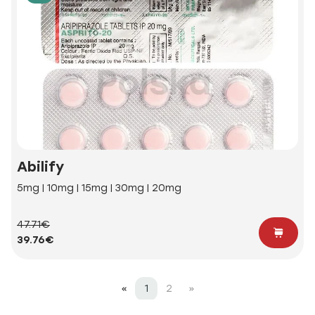
Abilify
5mg | 10mg | 15mg | 30mg | 20mg
47.71€
39.76€
«
1
2
»