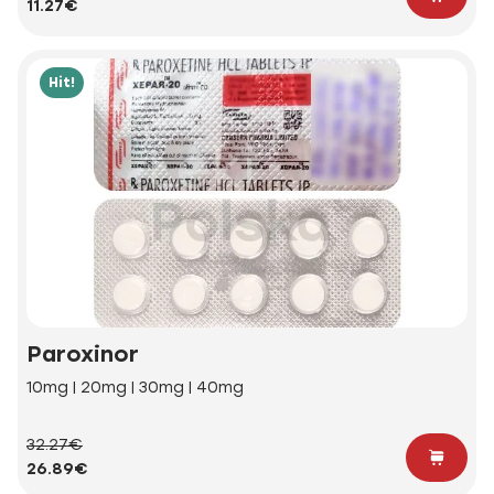
11.27€
Hit!
Paroxinor
10mg | 20mg | 30mg | 40mg
32.27€
26.89€