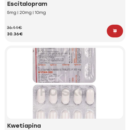
Escitalopram
5mg | 20mg | 10mg
36.44€
30.36€
Kwetiapina