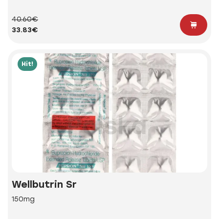
40.60€
33.83€
Hit!
Wellbutrin Sr
150mg