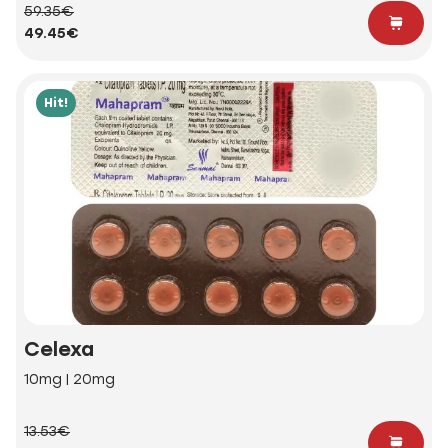
59.35€
49.45€
Hit!
Celexa
10mg | 20mg
13.53€