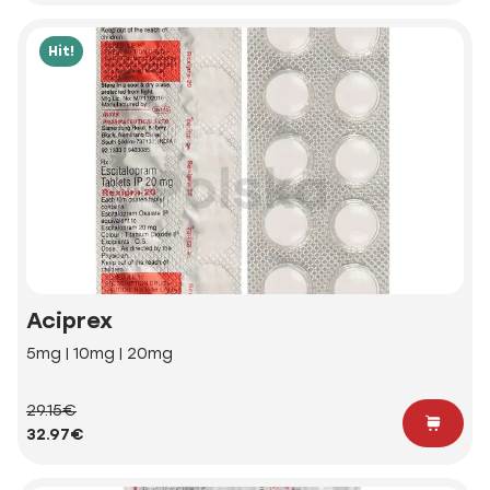
Hit!
Aciprex
5mg | 10mg | 20mg
29.15€
32.97€