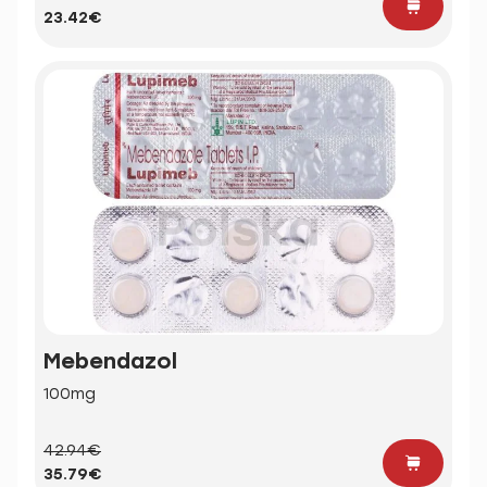
23.42€
Mebendazol
100mg
42.94€
35.79€