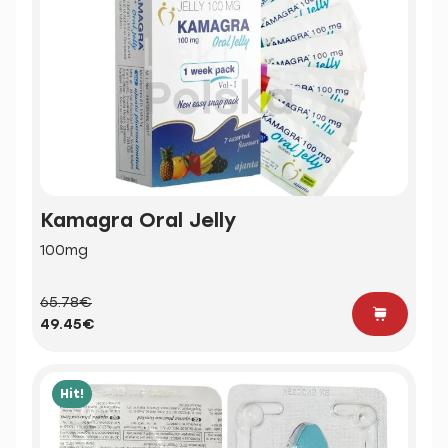
Kamagra Oral Jelly
100mg
65.78€
49.45€
Hit!