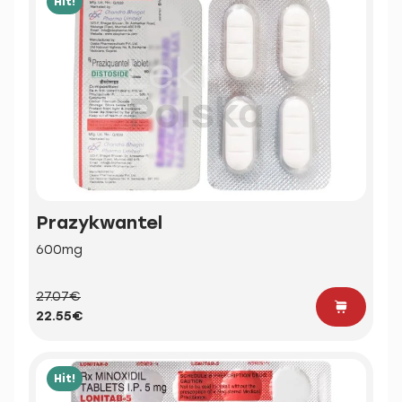
Hit!
Prazykwantel
600mg
27.07€
22.55€
Hit!