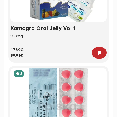
Kamagra Oral Jelly Vol 1
100mg
47.89€
39.91€
Hit!