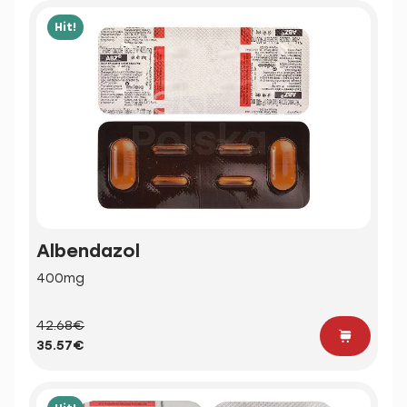
Hit!
Albendazol
400mg
42.68€
35.57€