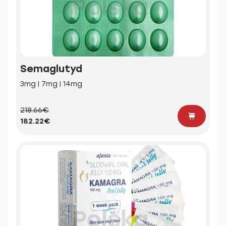
Semaglutyd
3mg | 7mg | 14mg
218.66€
182.22€