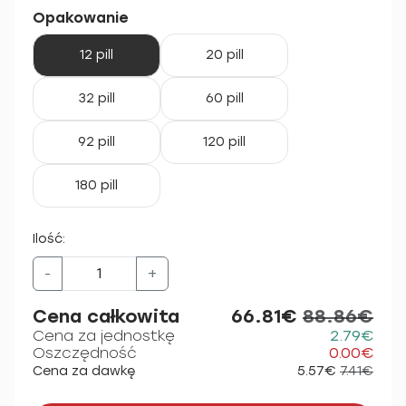
Opakowanie
12 pill
20 pill
32 pill
60 pill
92 pill
120 pill
180 pill
Ilość:
-
+
Cena całkowita
66.81€
88.86€
Cena za jednostkę
2.79€
Oszczędność
0.00€
Cena za dawkę
5.57€
7.41€