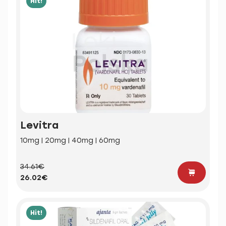
Hit!
Levitra
10mg | 20mg | 40mg | 60mg
34.61€
26.02€
Hit!