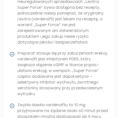
nieuregulowanych sprzedawcach „Levitra
Super Force” bywa dostępna bez recepty;
jednocześnie należy pamiętać, że oryginalny
Levitra (vardenafil) jest lekiem na receptę, a
wariant „Super Force” nie jest
zarejestrowanym ani zatwierdzonym
produktem i jego zakup niesie ryzyko
dotyczące jakości i bezpieczeństwa.
Preparat stosuje się przy zaburzeniach erekcji;
vardenafil jest inhibitorem PDE5, który
zwiększa stężenie cGMP w tkance prącia i
ułatwia erekcję; w wersjach „Super Force”
często dodawana jest dapoksetyna —
selektywny inhibitor wychwytu zwrotnego
serotoniny stosowany przy przedwczesnym
wytrysku.
Zwykła dawka vardenafilu to 10 mg
przyjmowane na żądanie około 60 minut przed
stosunkiem (można dostosować do 5 mg u