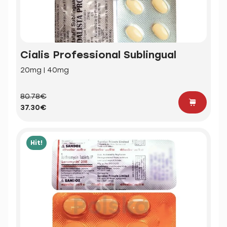
Cialis Professional Sublingual
20mg | 40mg
80.78€
37.30€
Hit!