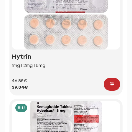
Hytrin
1mg | 2mg | 5mg
46.85€
39.04€
Hit!