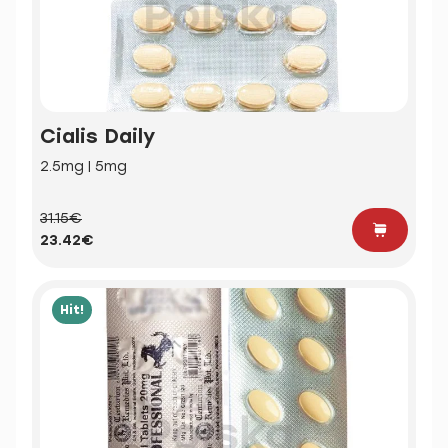
Cialis Daily
2.5mg | 5mg
31.15€
23.42€
Hit!