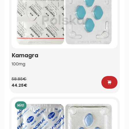
Kamagra
100mg
58.85€
44.25€
Hit!