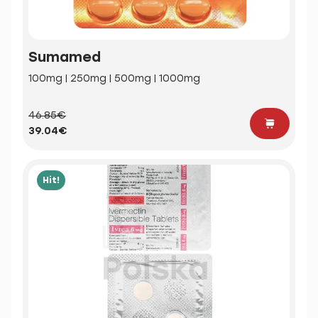
Sumamed
100mg | 250mg | 500mg | 1000mg
46.85€
39.04€
Hit!