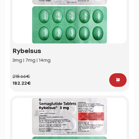
Rybelsus
3mg | 7mg | 14mg
218.66€
182.22€