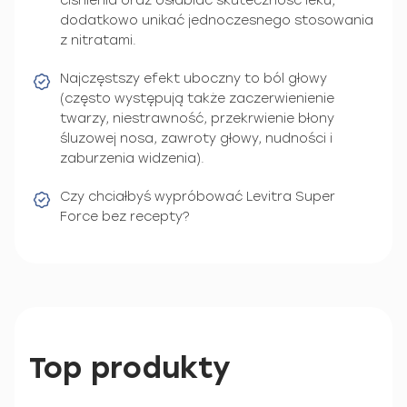
ciśnienia oraz osłabiać skuteczność leku;
dodatkowo unikać jednoczesnego stosowania
z nitratami.
Najczęstszy efekt uboczny to ból głowy
(często występują także zaczerwienienie
twarzy, niestrawność, przekrwienie błony
śluzowej nosa, zawroty głowy, nudności i
zaburzenia widzenia).
Czy chciałbyś wypróbować Levitra Super
Force bez recepty?
Top produkty