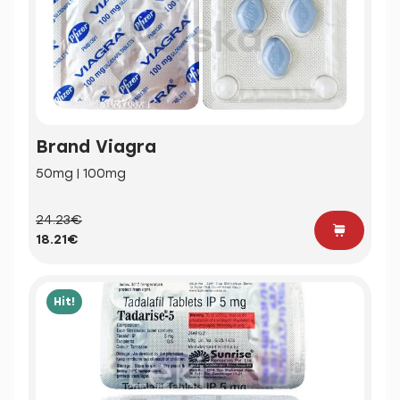
Brand Viagra
50mg | 100mg
24.23€
18.21€
Hit!