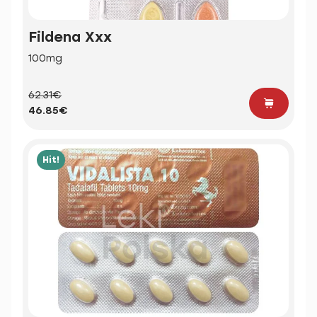
Fildena Xxx
100mg
62.31€
46.85€
Hit!