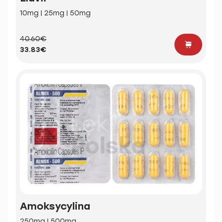
10mg | 25mg | 50mg
40.60€
33.83€
Amoksycylina
250mg | 500mg