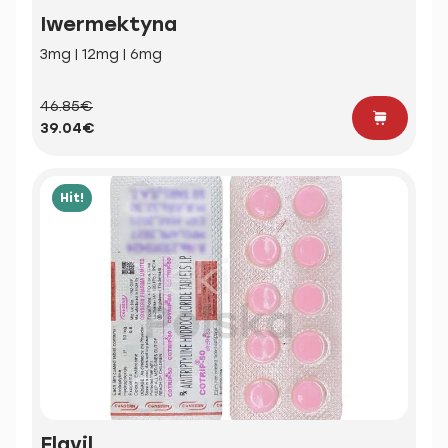
Iwermektyna
3mg | 12mg | 6mg
46.85€
39.04€
Hit!
Elavil