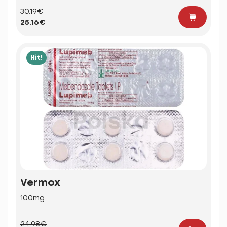
30.19€
25.16€
Hit!
Vermox
100mg
24.98€