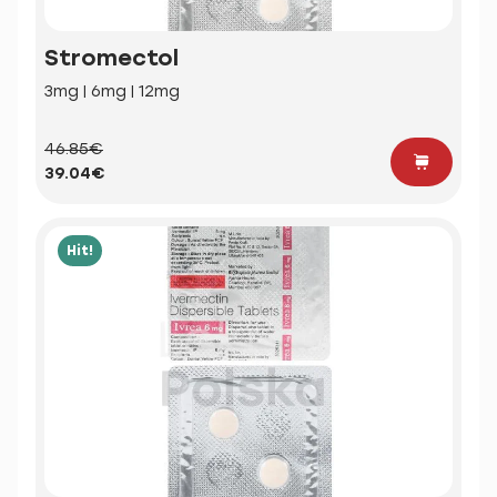
Stromectol
3mg | 6mg | 12mg
46.85€
39.04€
Hit!