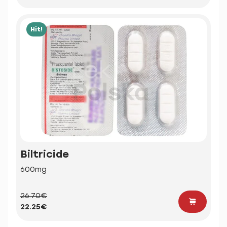
Hit!
Biltricide
600mg
26.70€
22.25€