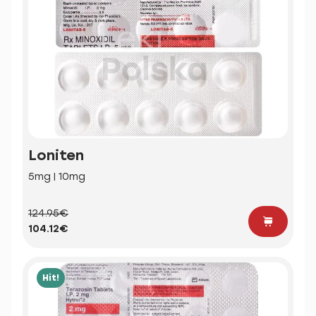
Loniten
5mg | 10mg
124.95€
104.12€
Hit!