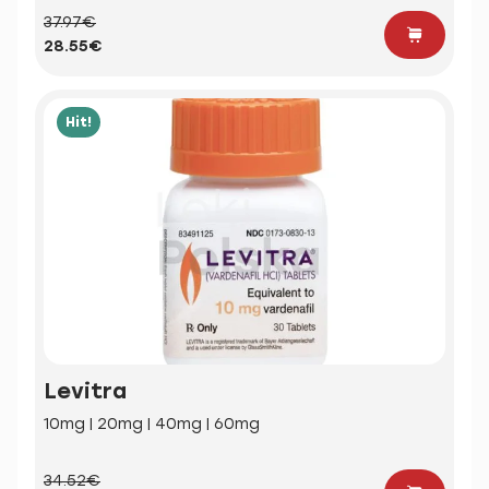
37.97€
28.55€
Hit!
Levitra
10mg | 20mg | 40mg | 60mg
34.52€