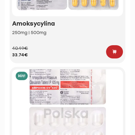
Amoksycylina
250mg | 500mg
40.49€
33.74€
Hit!