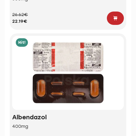
26.62€
22.19€
Hit!
Albendazol
400mg