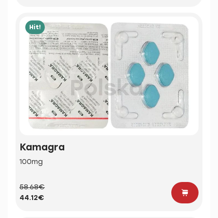
Hit!
Kamagra
100mg
58.68€
44.12€