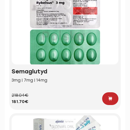
Semaglutyd
3mg | 7mg | 14mg
218.04€
181.70€