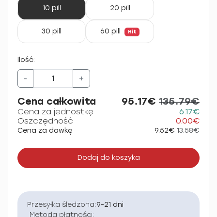
10 pill
20 pill
30 pill
60 pill
Hit
Ilość:
-
+
Cena całkowita
95.17€
135.79€
Cena za jednostkę
6.17€
Oszczędność
0.00€
Cena za dawkę
9.52€
13.58€
Dodaj do koszyka
Przesyłka śledzona:
9-21 dni
Metoda płatności: