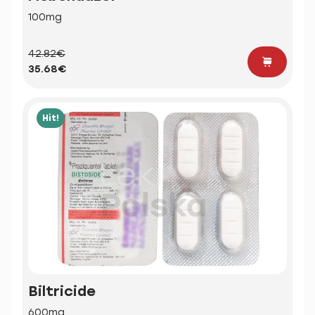
100mg
42.82€
35.68€
Hit!
Biltricide
600mg