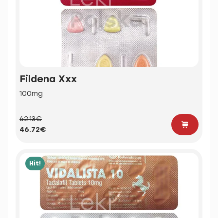
Fildena Xxx
100mg
62.13€
46.72€
Hit!