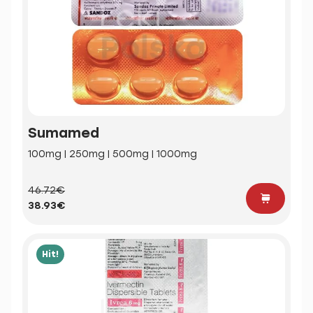
Sumamed
100mg | 250mg | 500mg | 1000mg
46.72€
38.93€
Hit!