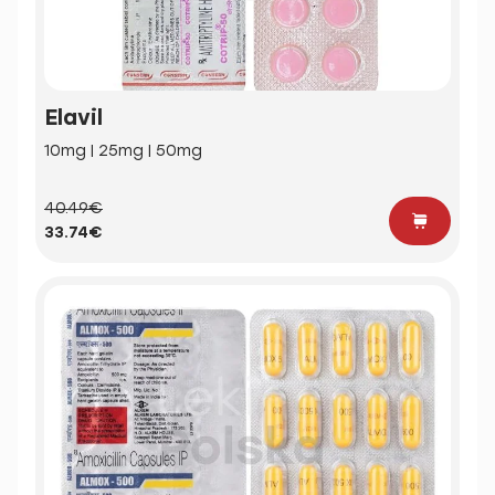
Elavil
10mg | 25mg | 50mg
40.49€
33.74€