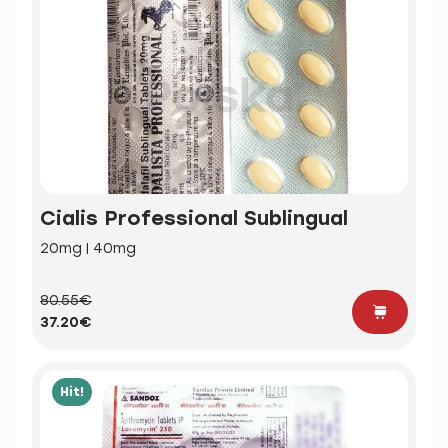
Cialis Professional Sublingual
20mg | 40mg
80.55€
37.20€
Hit!