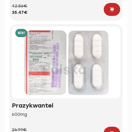
42.56€
35.47€
Hit!
Prazykwantel
600mg
26.99€