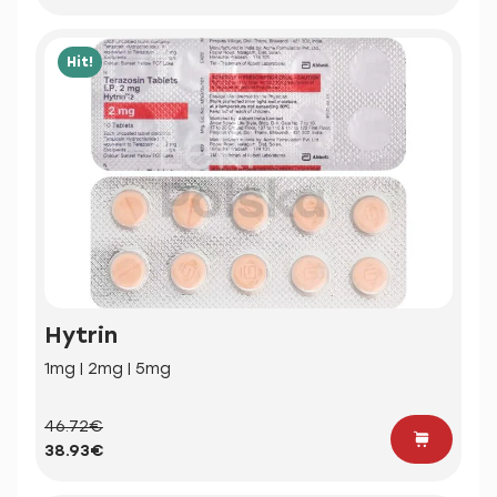
Hit!
Hytrin
1mg | 2mg | 5mg
46.72€
38.93€