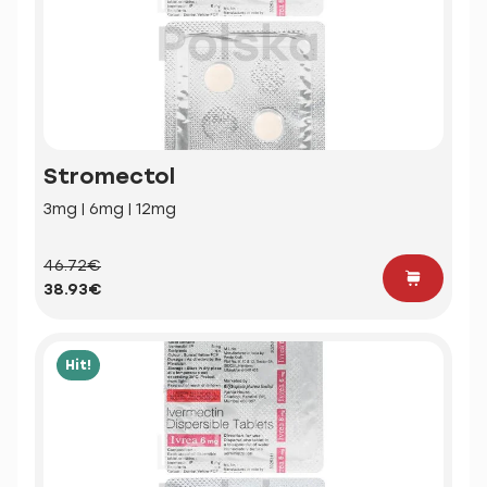
Stromectol
3mg | 6mg | 12mg
46.72€
38.93€
Hit!