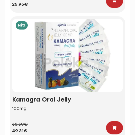
25.95€
Hit!
Kamagra Oral Jelly
100mg
65.59€
49.31€