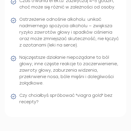
Czas trwania efektu: zazwyczaj 4–5 godzin,
choć może się różnić w zależności od osoby.
Ostrzeżenie odnośnie alkoholu: unikać
nadmiernego spożycia alkoholu — zwiększa
ryzyko zawrotów głowy i spadków ciśnienia
oraz może zmniejszać skuteczność; nie łączyć
z azotanami (leki na serce).
Najczęstsze działanie niepożądane to ból
głowy; inne częste reakcje to zaczerwienienie,
zawroty głowy, zaburzenia widzenia,
przekrwienie nosa, bóle mięśni i dolegliwości
żołądkowe.
Czy chciałbyś spróbować "viagra gold" bez
recepty?