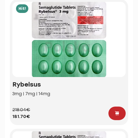
Hit!
Rybelsus
3mg | 7mg | 14mg
218.04€
181.70€