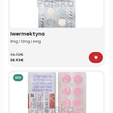
Iwermektyna
3mg | 12mg | 6mg
46.72€
38.93€
Hit!