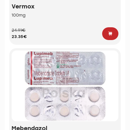
Vermox
100mg
24.91€
23.35€
Mebendazol