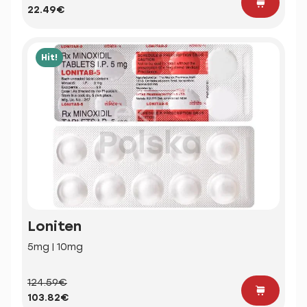
22.49€
Hit!
Loniten
5mg | 10mg
124.59€
103.82€