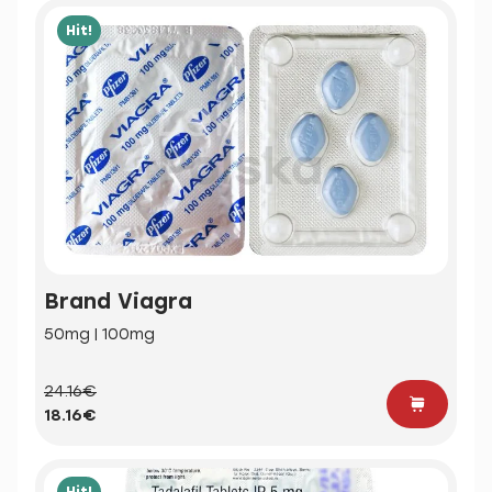
Hit!
Brand Viagra
50mg | 100mg
24.16€
18.16€
Hit!