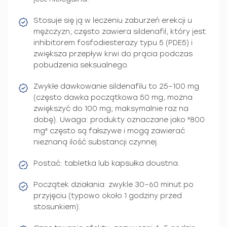
Stosuje się ją w leczeniu zaburzeń erekcji u
mężczyzn; często zawiera sildenafil, który jest
inhibitorem fosfodiesterazy typu 5 (PDE5) i
zwiększa przepływ krwi do prącia podczas
pobudzenia seksualnego.
Zwykłe dawkowanie sildenafilu to 25–100 mg
(często dawka początkowa 50 mg, można
zwiększyć do 100 mg; maksymalnie raz na
dobę). Uwaga: produkty oznaczane jako "800
mg" często są fałszywe i mogą zawierać
nieznaną ilość substancji czynnej.
Postać: tabletka lub kapsułka doustna.
Początek działania: zwykle 30–60 minut po
przyjęciu (typowo około 1 godziny przed
stosunkiem).