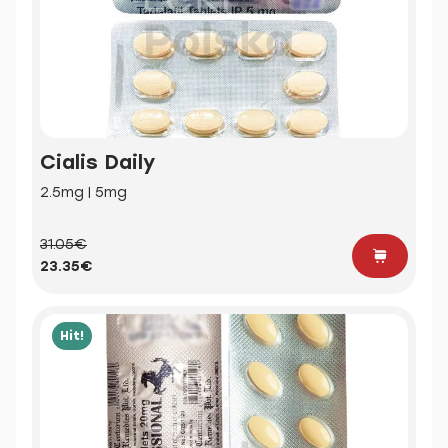
Cialis Daily
2.5mg | 5mg
31.05€
23.35€
Hit!