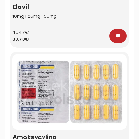
Elavil
10mg | 25mg | 50mg
40.47€
33.73€
Amoksycylina