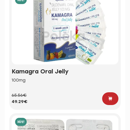
Kamagra Oral Jelly
100mg
65.56€
49.29€
Hit!