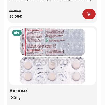
30.09€
25.08€
Hit!
Vermox
100mg