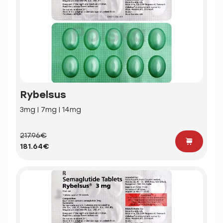
Rybelsus
3mg | 7mg | 14mg
217.96€
181.64€