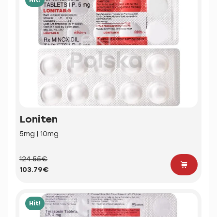
Loniten
5mg | 10mg
124.55€
103.79€
Hit!