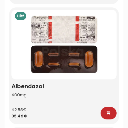
Hit!
Albendazol
400mg
42.55€
35.46€