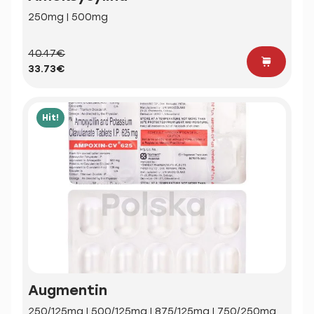
250mg | 500mg
40.47€
33.73€
Hit!
Augmentin
250/125mg | 500/125mg | 875/125mg | 750/250mg