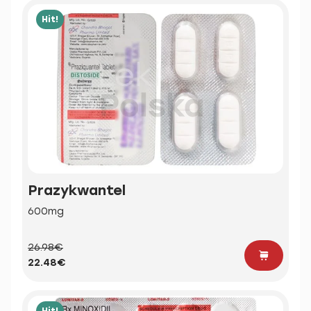
Hit!
Prazykwantel
600mg
26.98€
22.48€
Hit!