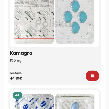
Kamagra
100mg
58.66€
44.10€
Hit!