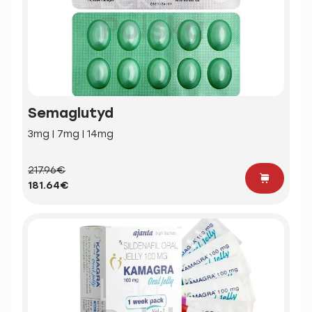
Semaglutyd
3mg | 7mg | 14mg
217.96€
181.64€