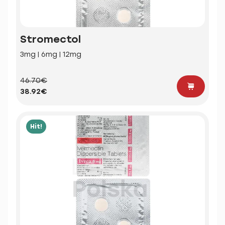
Stromectol
3mg | 6mg | 12mg
46.70€
38.92€
Hit!