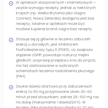
W aptekach stacjonarnych i internetowych —
zwykle wymaga recepty, jednak w niektórych
krajach (np. Wielka Brytania jako Viagra
Connect, Nowa Zelandia) dostępna jest bez
recepty; lokalnie w aptekach może być
możliwe kupienie brand viagra bez recepty.
Stosuje się ją głównie w leczeniu zaburzeń
erekcji u dorosłych; jest inhibitorem
fosfodiesterazy typu 5 (PDE5), co zwiększa
stężenie cGMP, powoduje rozkurcz mięśni
gładkich i poprawę przepływu krwi do prącia;
ma też zastosowanie w wybranych
schematach leczenia nadciśnienia płucnego
(PAH).
Zwykle dawka startowa przy zaburzeniach
erekcji to 50 mg przyjmowane około 30–60
minut przed stosunkiem; zakres 25–100 mg raz
na dobę (maksymalnie 1 dawka/24 h). W
leczeniu PAH standardowa dawka to 20 mg