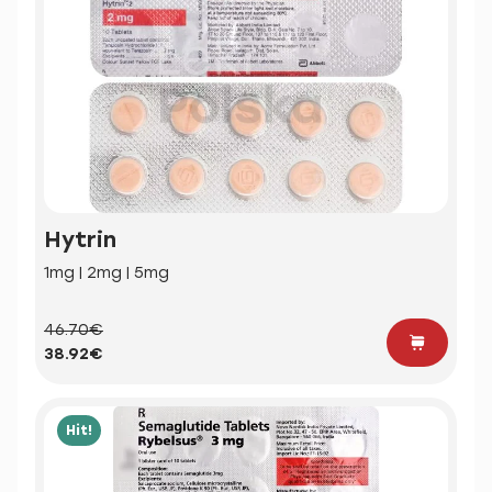
Hytrin
1mg | 2mg | 5mg
46.70€
38.92€
Hit!