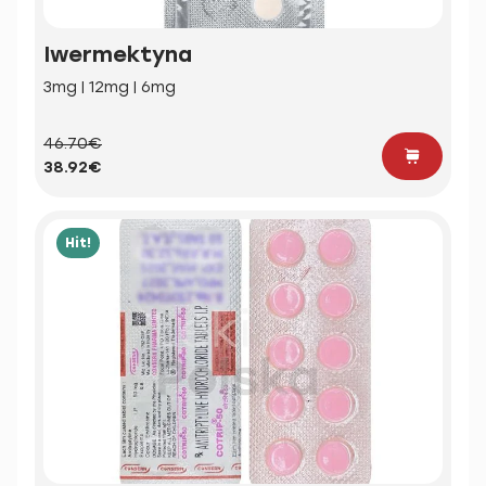
Iwermektyna
3mg | 12mg | 6mg
46.70€
38.92€
Hit!