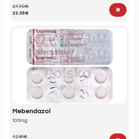
24.90€
23.35€
Mebendazol
100mg
42.81€