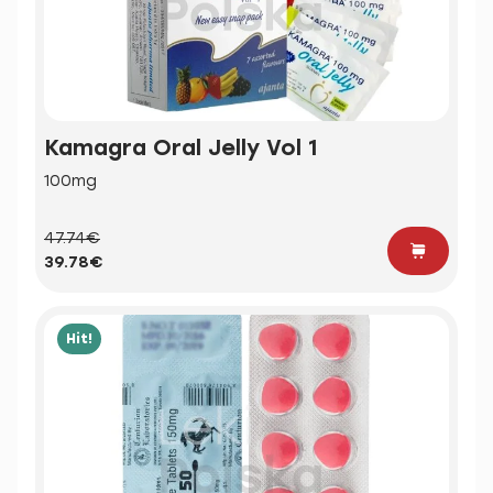
Kamagra Oral Jelly Vol 1
100mg
47.74€
39.78€
Hit!