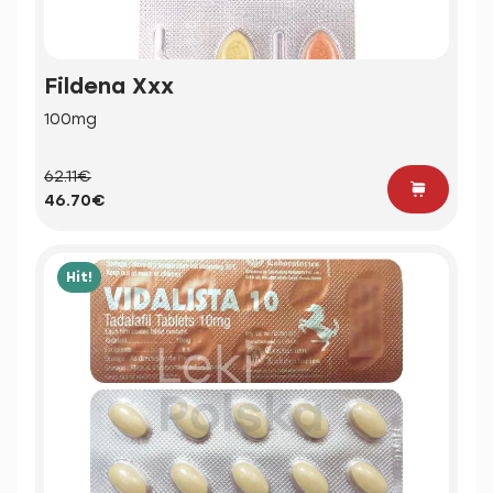
Fildena Xxx
100mg
62.11€
46.70€
Hit!