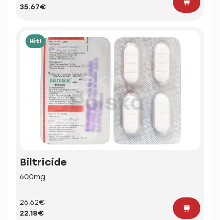
35.67€
Hit!
Biltricide
600mg
26.62€
22.18€