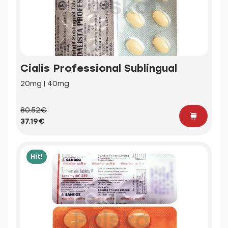
Cialis Professional Sublingual
20mg | 40mg
80.52€
37.19€
Hit!