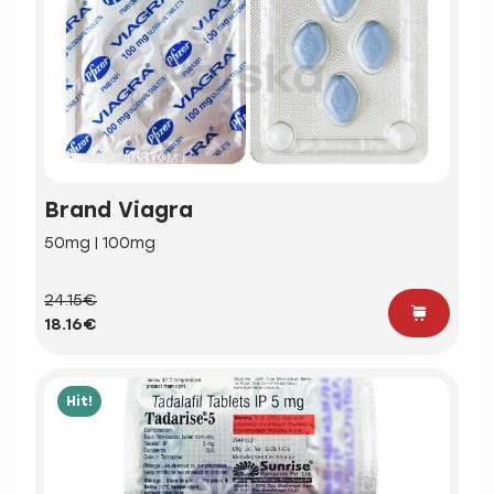
Brand Viagra
50mg | 100mg
24.15€
18.16€
Hit!