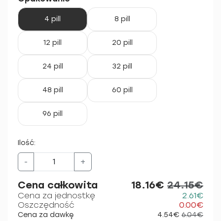
4 pill
8 pill
12 pill
20 pill
24 pill
32 pill
48 pill
60 pill
96 pill
Ilość:
-
+
Cena całkowita
18.16€
24.15€
Cena za jednostkę
2.61€
Oszczędność
0.00€
Cena za dawkę
4.54€
6.04€