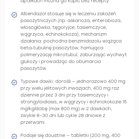
aptekach można go kupić bez recepty.
Albendazol stosuje się w leczeniu zakażeń
pasożytniczych (np. askarioza, enterobioza,
włosogłówka, tęgoryjce, tasiemczyce,
wągrzyca, echinokokoza); mechanizm
działania: pochodna benzimidazolu wiążąca
beta‑tubulinę pasożytów, hamująca
polimeryzację mikrotubul, zaburzając wychwyt
glukozy i prowadząc do obumarcia
pasożytów.
Typowe dawki: dorośli — jednorazowo 400 mg
przy wielu jelitowych inwazjach; 400 mg raz
dziennie przez 3 dni przy tasiemczycy i
strongyloidiasis; w wągrzycy i echinokokozie 15
mg/kg/dobę (max 800 mg) w 2 dawkach,
zwykle 8–30 dni lub cykle 28 dniowe z
przerwami.
Podaje się doustnie — tabletki (200 mg, 400