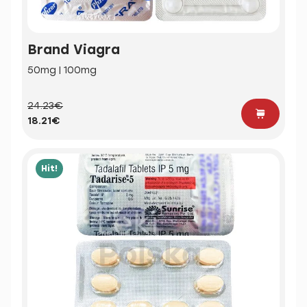
Brand Viagra
50mg | 100mg
24.23€
18.21€
Hit!