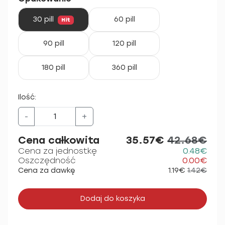
30 pill
60 pill
Hit
90 pill
120 pill
180 pill
360 pill
Ilość:
-
+
Cena całkowita
35.57€
42.68€
Cena za jednostkę
0.48€
Oszczędność
0.00€
Cena za dawkę
1.19€
1.42€
Dodaj do koszyka