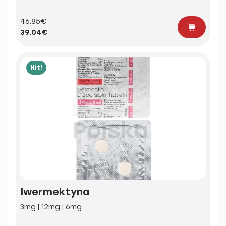
46.85€
39.04€
Hit!
Iwermektyna
3mg | 12mg | 6mg