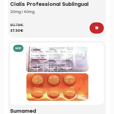
Cialis Professional Sublingual
20mg | 40mg
80.78€
37.30€
Hit!
Sumamed