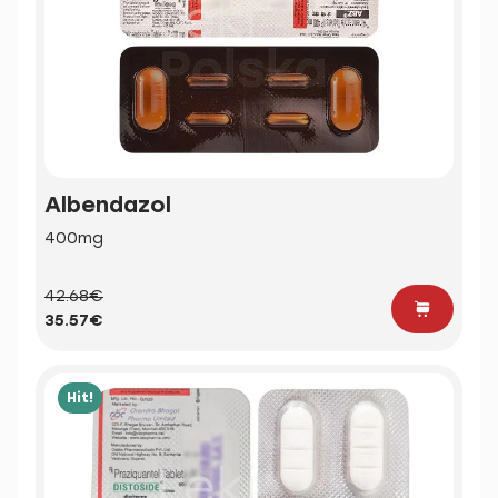
Albendazol
400mg
42.68€
35.57€
Hit!