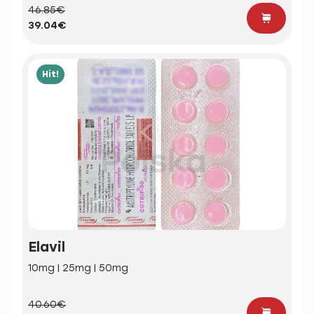
46.85€
39.04€
Hit!
Elavil
10mg | 25mg | 50mg
40.60€