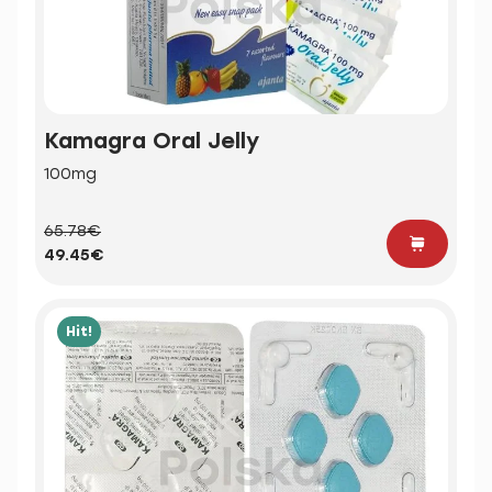
Kamagra Oral Jelly
100mg
65.78€
49.45€
Hit!