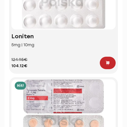
Loniten
5mg | 10mg
124.95€
104.12€
Hit!