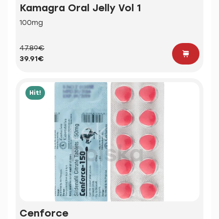
Kamagra Oral Jelly Vol 1
100mg
47.89€
39.91€
Hit!
Cenforce