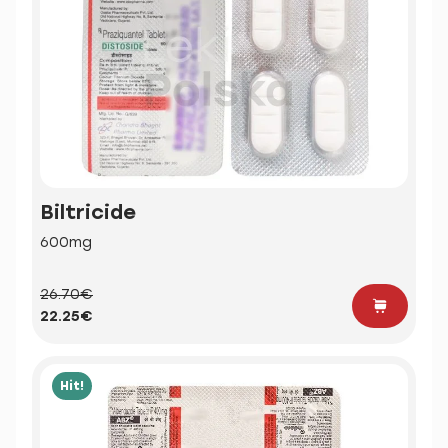
Biltricide
600mg
26.70€
22.25€
Hit!