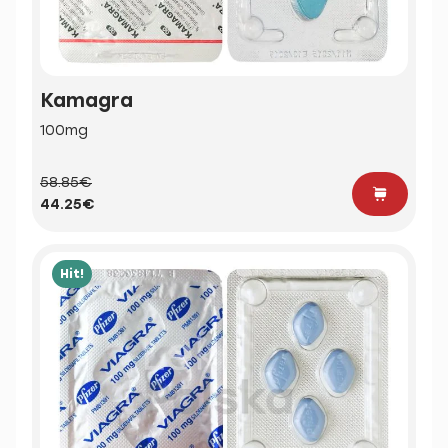
Kamagra
100mg
58.85€
44.25€
Hit!