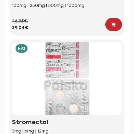
100mg | 250mg | 500mg | 1000mg
46.85€
39.04€
Hit!
Stromectol
3mg | 6mg | 12mg