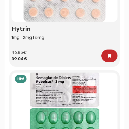
Hytrin
1mg | 2mg | 5mg
46.85€
39.04€
Hit!