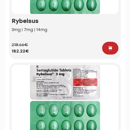
Rybelsus
3mg | 7mg | 14mg
218.66€
182.22€