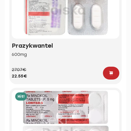
Prazykwantel
600mg
27.07€
22.55€
Hit!