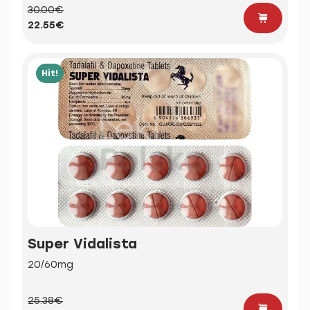
30.00€
22.55€
Hit!
Super Vidalista
20/60mg
25.38€