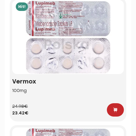
Hit!
Vermox
100mg
24.98€
23.42€