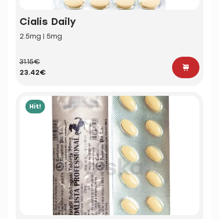
Cialis Daily
2.5mg | 5mg
31.15€
23.42€
Hit!