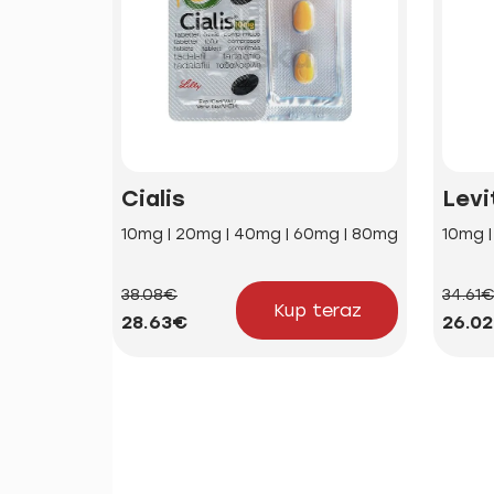
Cialis
Levi
10mg | 20mg | 40mg | 60mg | 80mg
10mg 
38.08€
34.61
Kup teraz
28.63€
26.0