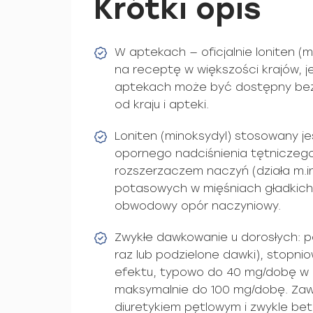
Krótki opis
W aptekach — oficjalnie loniten (m
na receptę w większości krajów, 
aptekach może być dostępny bez
od kraju i apteki.
Loniten (minoksydyl) stosowany je
opornego nadciśnienia tętniczego
rozszerzaczem naczyń (działa m.in
potasowych w mięśniach gładkich
obwodowy opór naczyniowy.
Zwykłe dawkowanie u dorosłych: 
raz lub podzielone dawki), stopni
efektu, typowo do 40 mg/dobę w
maksymalnie do 100 mg/dobę. Za
diuretykiem pętlowym i zwykle be