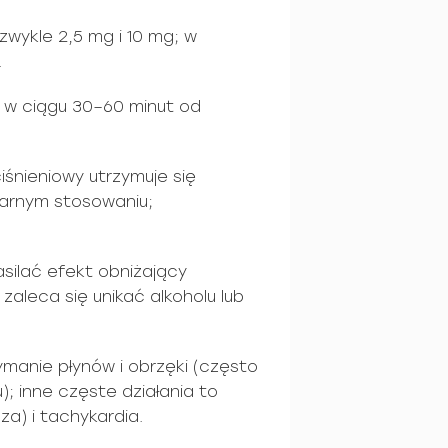
zwykle 2,5 mg i 10 mg; w
.
e w ciągu 30–60 minut od
iśnieniowy utrzymuje się
larnym stosowaniu;
asilać efekt obniżający
 zaleca się unikać alkoholu lub
manie płynów i obrzęki (często
; inne częste działania to
za) i tachykardia.