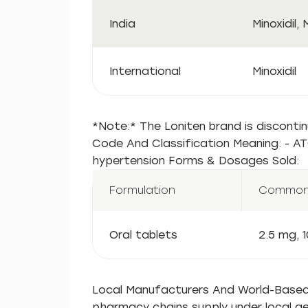
India
Minoxidil, 
International
Minoxidil
*Note:* The Loniten brand is discontin
Code And Classification Meaning: - AT
hypertension Forms & Dosages Sold:
Formulation
Common
Oral tablets
2.5 mg, 
Local Manufacturers And World-Based Su
pharmacy chains supply under local ge