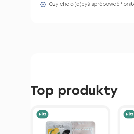
Czy chciał(a)byś spróbować "loni
Top produkty
Hit!
Hit!