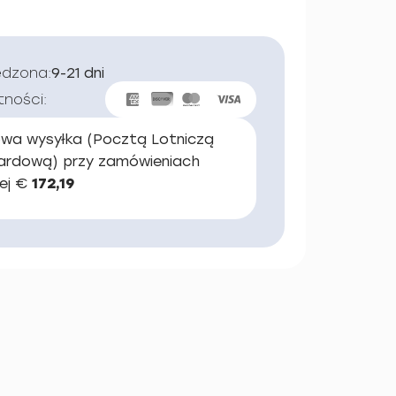
edzona:
9-21 dni
tności:
wa wysyłka (Pocztą Lotniczą
ardową) przy zamówieniach
ej €
172,19