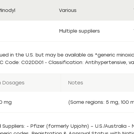
Minodyl
Various
Multiple suppliers
ued in the U.S. but may be available as *generic minoxid
C Code: C02DD01 - Classification: Antihypertensive, v
 Dosages
Notes
10 mg
(Some regions: 5 mg, 100
ppliers: - Pfizer (formerly Upjohn) – U.S./Australia - M
neric codes. Registration & Approval Status with Nation