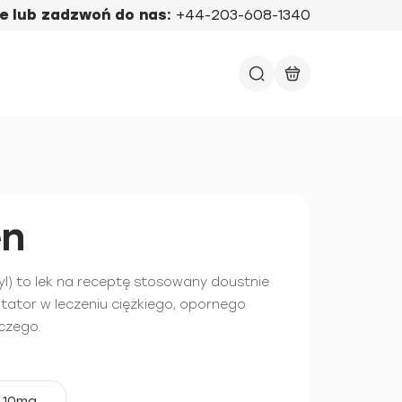
e lub zadzwoń do nas:
+44-203-608-1340
en
yl) to lek na receptę stosowany doustnie
atator w leczeniu ciężkiego, opornego
iczego.
10mg