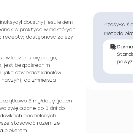
inoksydyl doustny) jest lekiem
Przesyłka śl
jednak w praktyce w niektórych
Metoda pła
 recepty; dostępność zależy
Darmo
Stand
st w leczeniu ciężkiego,
powyż
; jest bezpośrednim
. jako otwieracz kanałów
 naczyń), co zmniejsza
początkowo 5 mg/dobę (jeden
owo zwiększane co 3 dni do
 dawkach podzielonych;
wsze stosować razem ze
ta‑blokerem.