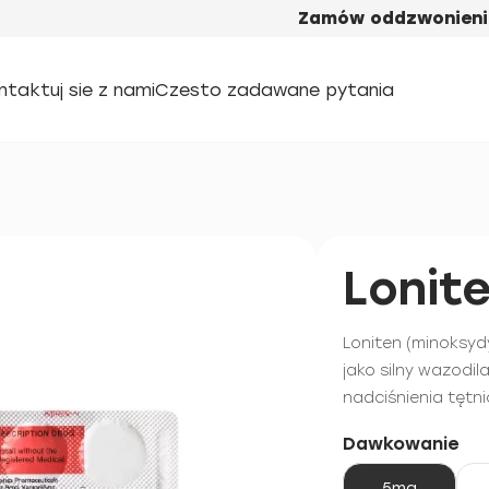
Zamów oddzwonieni
ntaktuj sie z nami
Czesto zadawane pytania
Lonit
Loniten (minoksyd
jako silny wazodil
nadciśnienia tętn
Dawkowanie
5mg