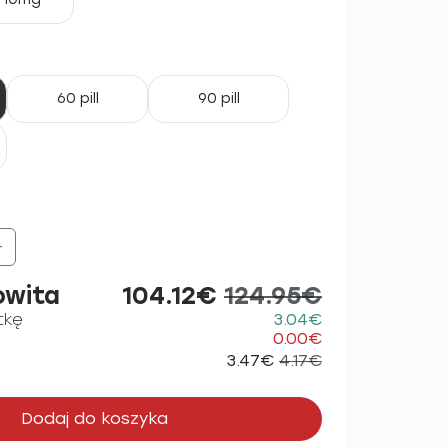
60 pill
90 pill
+
owita
104.12€
124.95€
tkę
3.04€
0.00€
3.47€
4.17€
Dodaj do koszyka