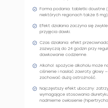
Forma podania: tabletki doustne (
niektórych regionach także 5 mg)
Efekt działania zaczyna się zwykl
przyjęcia dawki.
Czas działania: efekt przeciwnadc
zazwyczaj do 24 godzin przy regu
dawkowanie codzienne.
Alkohol: spożycie alkoholu może n
ciśnienie i nasilać zawroty głowy —
zachować dużą ostrożność.
Najczęstszy efekt uboczny: zatrzy
wymagające stosowania diuretyku)
nadmierne owłosienie (hipertrycho