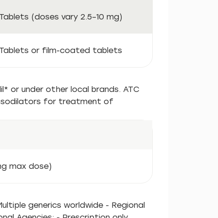
Tablets (doses vary 2.5–10 mg)
Tablets or film-coated tablets
il* or under other local brands. ATC
asodilators for treatment of
 mg max dose)
ultiple generics worldwide - Regional
al Agencies: - Prescription only