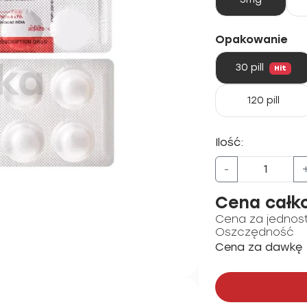
Opakowanie
30 pill
Hit
120 pill
Ilość:
-
Cena całk
Cena za jednos
Oszczędność
Cena za dawkę