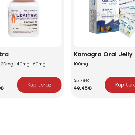
tra
Kamagra Oral Jelly
| 20mg | 40mg | 60mg
100mg
€
65.78€
Kup teraz
Kup ter
2€
49.45€