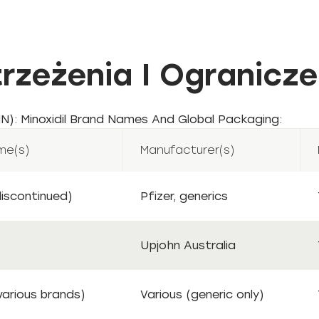
rzeżenia I Ogranicze
N): Minoxidil Brand Names And Global Packaging:
me(s)
Manufacturer(s)
discontinued)
Pfizer, generics
Upjohn Australia
(various brands)
Various (generic only)