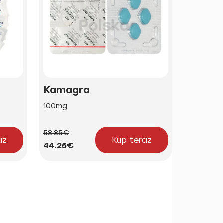
Kamagra
Brand 
100mg
50mg | 1
58.85€
24.23€
az
Kup teraz
44.25€
18.21€