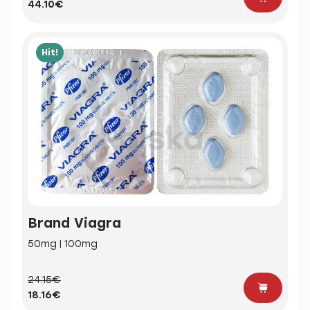
44.10€
Hit!
Brand Viagra
50mg | 100mg
24.15€
18.16€