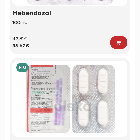
Mebendazol
100mg
42.81€
35.67€
Hit!