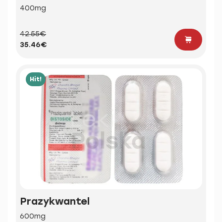
400mg
42.55€
35.46€
Hit!
Prazykwantel
600mg