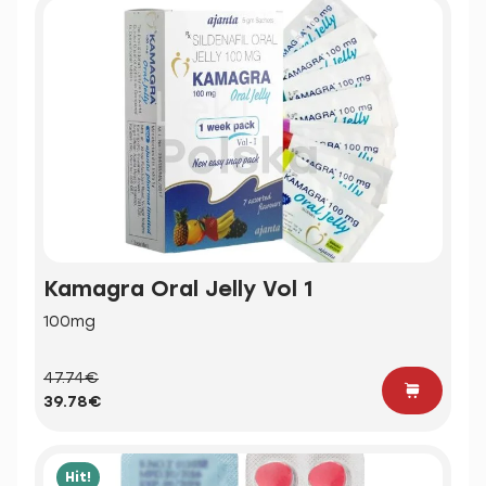
Kamagra Oral Jelly Vol 1
100mg
47.74€
39.78€
Hit!