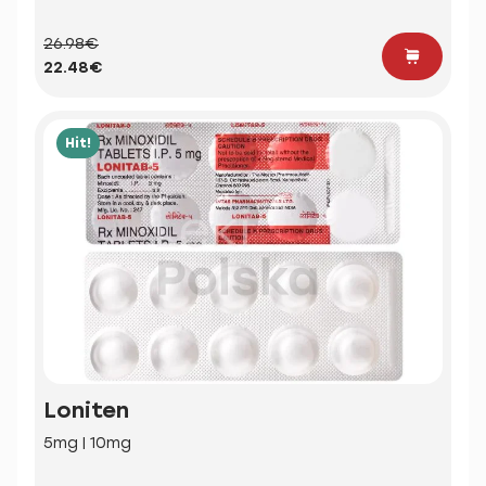
26.98€
22.48€
Hit!
Loniten
5mg | 10mg