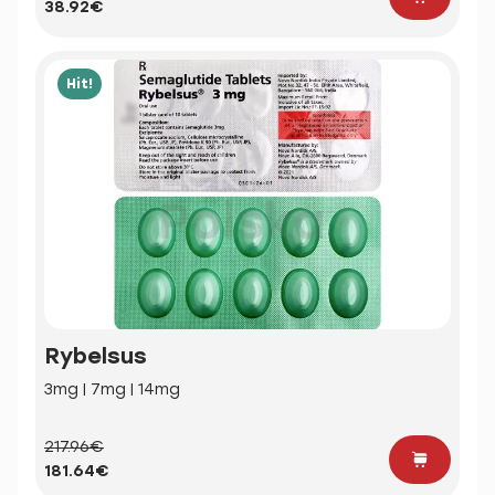
38.92€
Hit!
Rybelsus
3mg | 7mg | 14mg
217.96€
181.64€