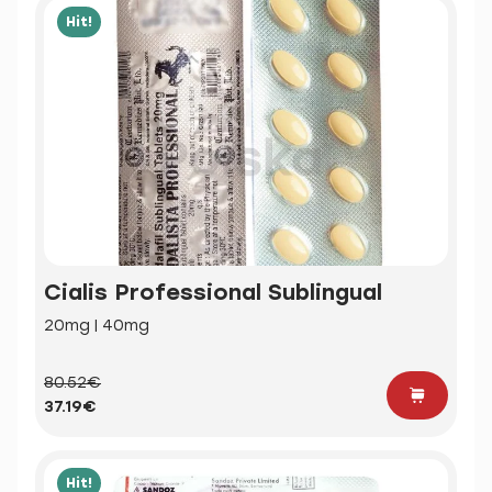
Hit!
Cialis Professional Sublingual
20mg | 40mg
80.52€
37.19€
Hit!