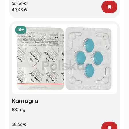
65.56€
49.29€
Hit!
Kamagra
100mg
58.66€