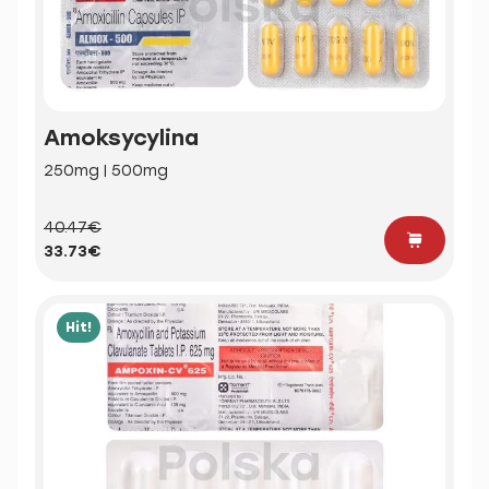
Amoksycylina
250mg | 500mg
40.47€
33.73€
Hit!