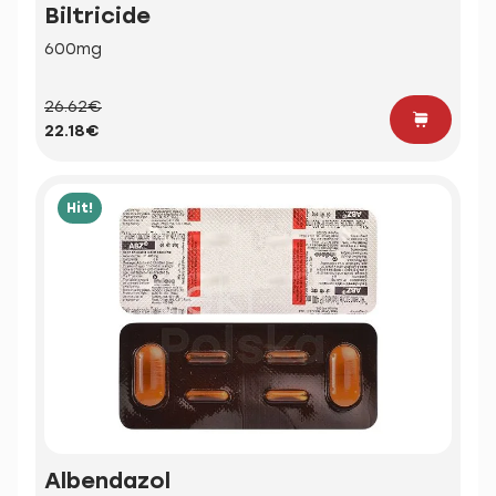
Biltricide
600mg
26.62€
22.18€
Hit!
Albendazol