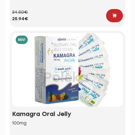
34.50€
25.94€
Hit!
Kamagra Oral Jelly
100mg