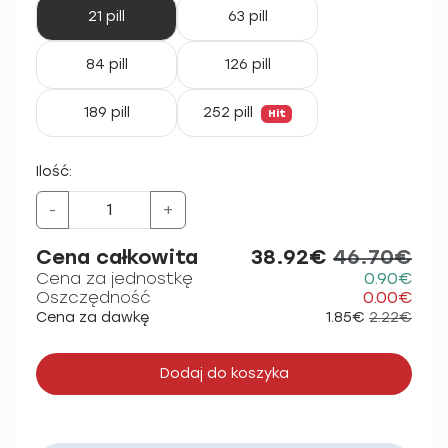
21 pill
63 pill
84 pill
126 pill
189 pill
252 pill
Hit
Ilość:
-
+
Cena całkowita
38.92€
46.70€
Cena za jednostkę
0.90€
Oszczędność
0.00€
Cena za dawkę
1.85€
2.22€
Dodaj do koszyka