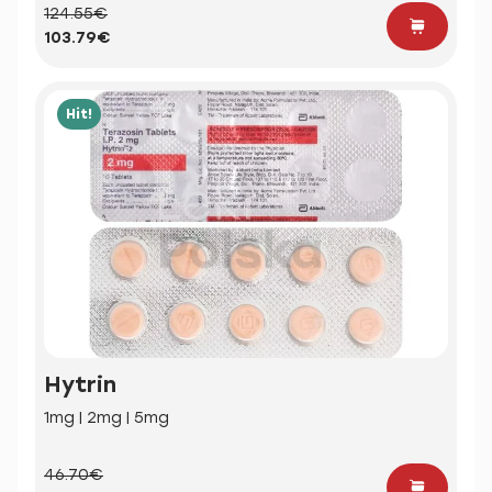
124.55€
103.79€
Hit!
Hytrin
1mg | 2mg | 5mg
46.70€