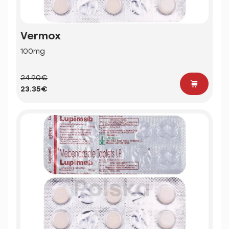
Vermox
100mg
24.90€
23.35€