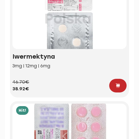
Iwermektyna
3mg | 12mg | 6mg
46.70€
38.92€
Hit!