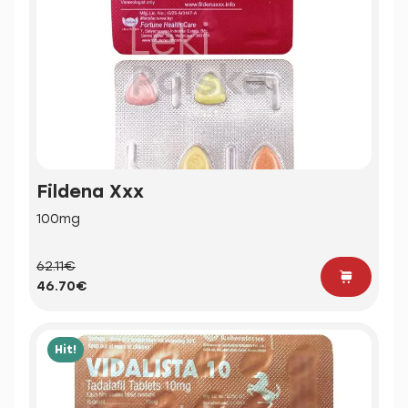
Fildena Xxx
100mg
62.11€
46.70€
Hit!