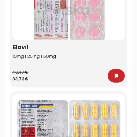
Elavil
10mg | 25mg | 50mg
40.47€
33.73€