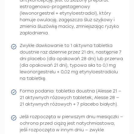
antykoncepcję; jest to złożony preparat
estrogenowo-progestagenowy
(lewonorgestrel + etynyloestradiol), który
hamuje owulację, zagęszcza śluz szyjkowy i
zmienia śluzówkę macicy, zmniejszając ryzyko
zapłodnienia.
Zwykłe dawkowanie to 1 aktywna tabletka
doustnie raz dziennie przez 21 dni, następnie 7
dni placebo (dla opakowań 28 dni) lub przerwa
(dla opakowań 21 dni); typowa siła to 0,1 mg
lewonorgestrelu + 0,02 mg etynyloestradiolu
na tabletkę.
Forma podania: tabletka doustna (Alesse 21 —
21 aktywnych różowych tabletek; Alesse 28 —
21 aktywnych różowych + 7 placebo białych).
Jeśli rozpoczęta w pierwszym dniu miesiączki —
ochrona przed ciążą jest natychmiastowa;
jeśli rozpoczęta w innym dniu — zwykle