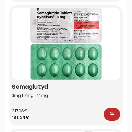
Semaglutyd
3mg | 7mg | 14mg
217.96€
181.64€