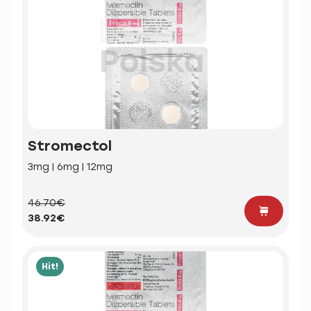
Stromectol
3mg | 6mg | 12mg
46.70€
38.92€
Hit!