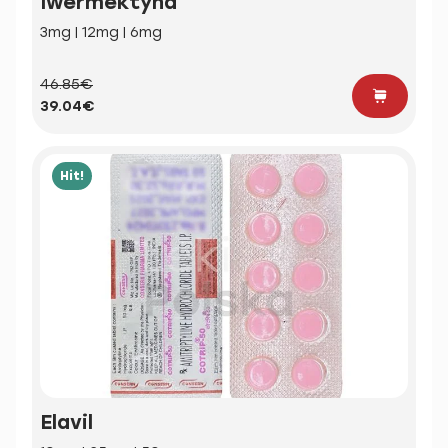
Iwermektyna
3mg | 12mg | 6mg
46.85€
39.04€
Hit!
Elavil