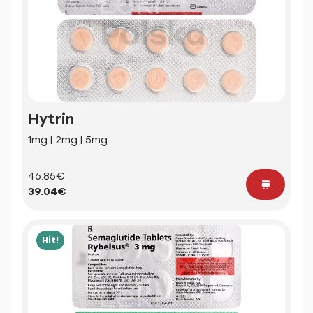
Hytrin
1mg | 2mg | 5mg
46.85€
39.04€
Hit!