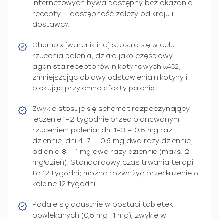
internetowych bywa dostępny bez okazania
recepty — dostępność zależy od kraju i
dostawcy.
Champix (wareniklina) stosuje się w celu
rzucenia palenia; działa jako częściowy
agonista receptorów nikotynowych α4β2,
zmniejszając objawy odstawienia nikotyny i
blokując przyjemne efekty palenia.
Zwykle stosuje się schemat rozpoczynający
leczenie 1–2 tygodnie przed planowanym
rzuceniem palenia: dni 1–3 — 0,5 mg raz
dziennie; dni 4–7 — 0,5 mg dwa razy dziennie;
od dnia 8 — 1 mg dwa razy dziennie (maks. 2
mg/dzień). Standardowy czas trwania terapii
to 12 tygodni; można rozważyć przedłużenie o
kolejne 12 tygodni.
Podaje się doustnie w postaci tabletek
powlekanych (0,5 mg i 1 mg), zwykle w