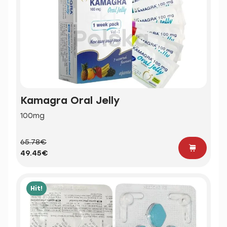
Kamagra Oral Jelly
100mg
65.78€
49.45€
Hit!