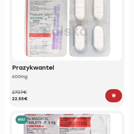
Prazykwantel
600mg
27.07€
22.55€
Hit!