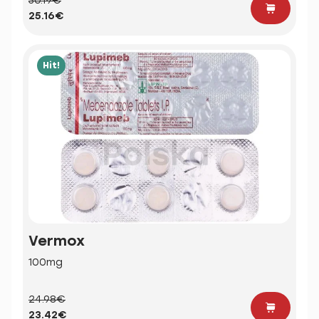
30.19€
25.16€
Hit!
Vermox
100mg
24.98€
23.42€