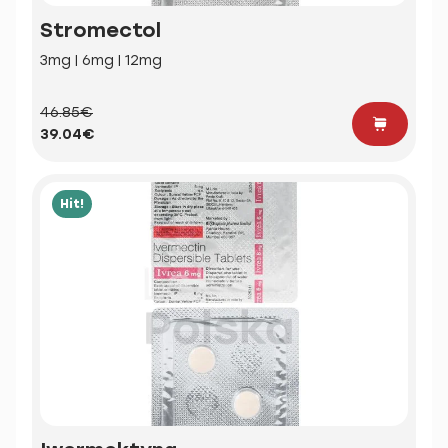
Stromectol
3mg | 6mg | 12mg
46.85€
39.04€
Hit!