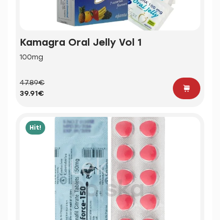
Kamagra Oral Jelly Vol 1
100mg
47.89€
39.91€
Hit!