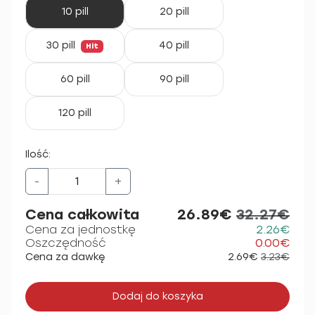
10 pill
20 pill
30 pill
40 pill
Hit
60 pill
90 pill
120 pill
Ilość:
-
+
Cena całkowita
26.89€
32.27€
Cena za jednostkę
2.26€
Oszczędność
0.00€
Cena za dawkę
2.69€
3.23€
Dodaj do koszyka