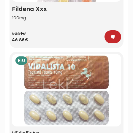
Fildena Xxx
100mg
62.31€
46.85€
Hit!