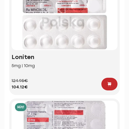
Loniten
5mg | 10mg
124.95€
104.12€
Hit!