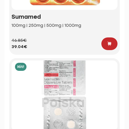
Sumamed
100mg | 250mg | 500mg | 1000mg
46.85€
39.04€
Hit!