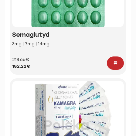
Semaglutyd
3mg | 7mg | 14mg
218.66€
182.22€