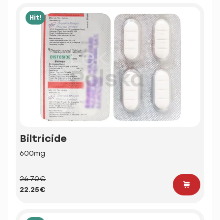
Hit!
Biltricide
600mg
26.70€
22.25€