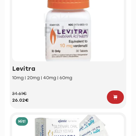
Levitra
10mg | 20mg | 40mg | 60mg
34.61€
26.02€
Hit!