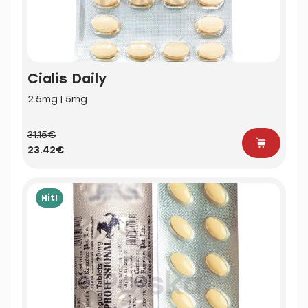
Cialis Daily
2.5mg | 5mg
31.15€
23.42€
Hit!