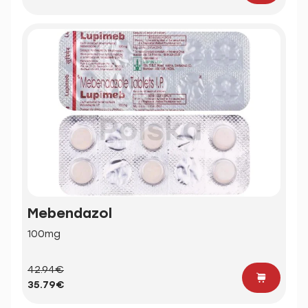
Mebendazol
100mg
42.94€
35.79€