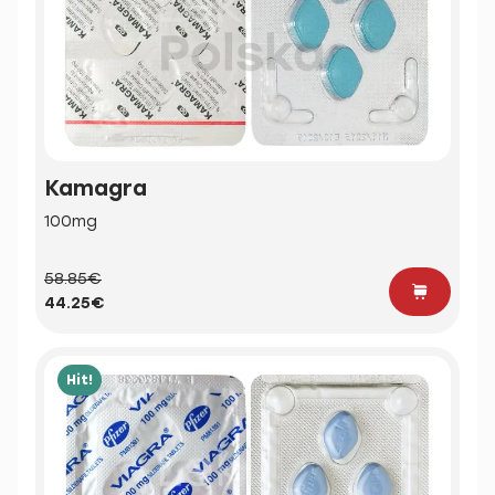
Kamagra
100mg
58.85€
44.25€
Hit!