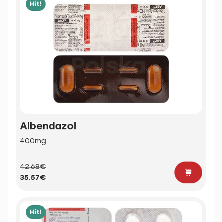
Hit!
Albendazol
400mg
42.68€
35.57€
Hit!