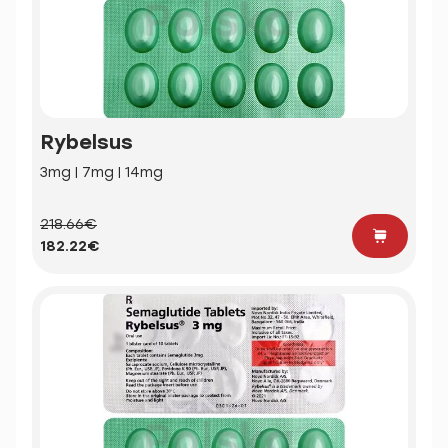
Rybelsus
3mg | 7mg | 14mg
218.66€
182.22€