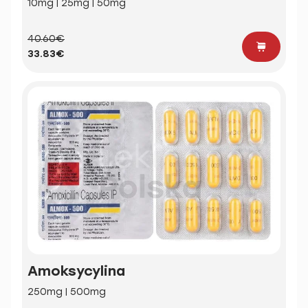
10mg | 25mg | 50mg
40.60€
33.83€
Amoksycylina
250mg | 500mg