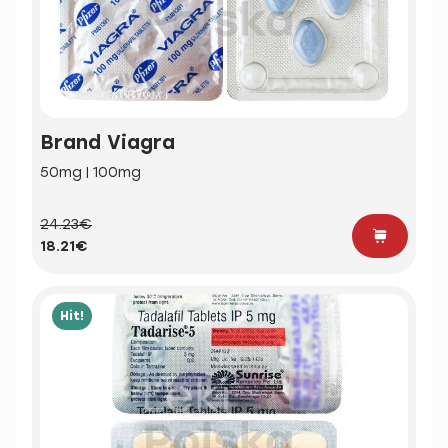
Brand Viagra
50mg | 100mg
24.23€
18.21€
Hit!