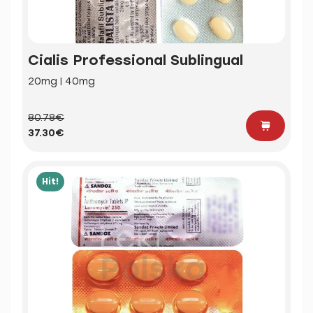
Cialis Professional Sublingual
20mg | 40mg
80.78€
37.30€
Hit!