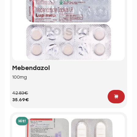
Mebendazol
100mg
42.83€
35.69€
Hit!