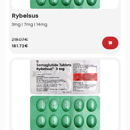
Rybelsus
3mg | 7mg | 14mg
218.07€
181.72€