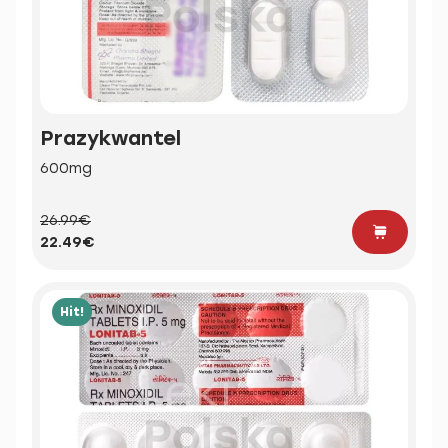
Prazykwantel
600mg
26.99€
22.49€
Hit!