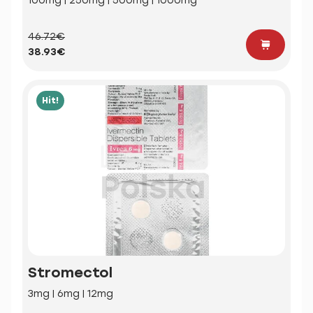
100mg | 250mg | 500mg | 1000mg
46.72€
38.93€
Hit!
Stromectol
3mg | 6mg | 12mg