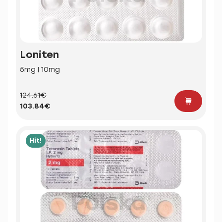
Loniten
5mg | 10mg
124.61€
103.84€
Hit!