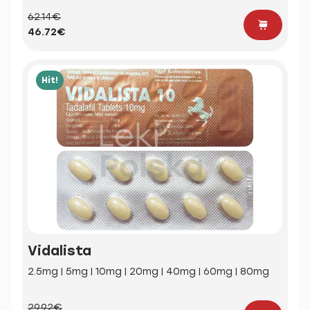
62.14€
46.72€
Hit!
Vidalista
2.5mg | 5mg | 10mg | 20mg | 40mg | 60mg | 80mg
29.92€