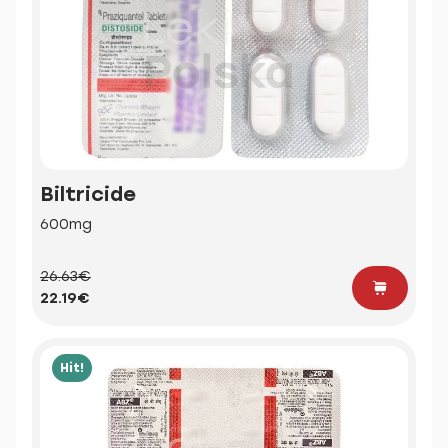
Biltricide
600mg
26.63€
22.19€
Hit!