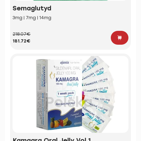
Semaglutyd
3mg | 7mg | 14mg
218.07€
181.72€
Kamagra Oral Jelly Vol 1