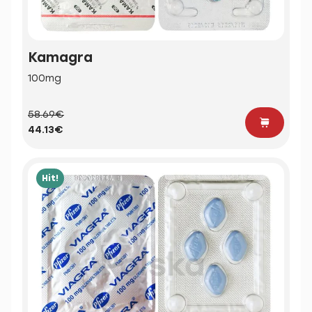
Kamagra
100mg
58.69€
44.13€
Hit!