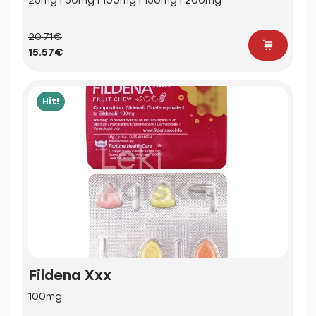
25mg | 50mg | 100mg | 150mg | 200mg
20.71€
15.57€
Hit!
Fildena Xxx
100mg