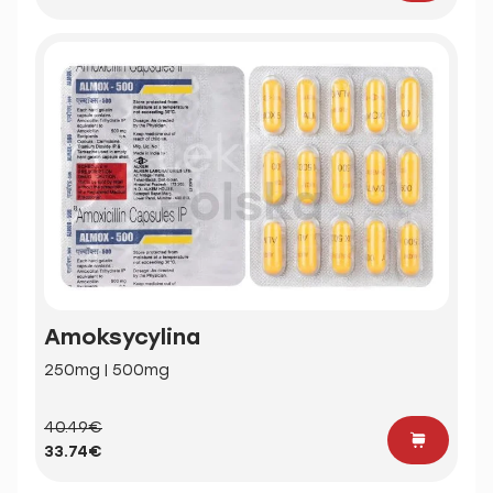
Amoksycylina
250mg | 500mg
40.49€
33.74€