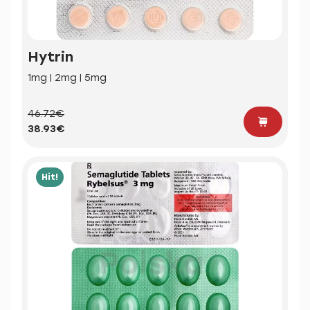
Hytrin
1mg | 2mg | 5mg
46.72€
38.93€
Hit!