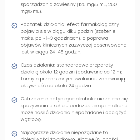
sporządzania zawiesiny (125 mg/5 mL, 250
mg/5 mL).
Początek działania: efekt farmakologiczny
pojawia się w ciągu kilku godzin (stężenie
maks. po ~1–3 godzinach), a poprawa
objawów klinicznych zazwyczaj obserwowana
jest w ciągu 24–48 godzin.
Czas działania: standardowe preparaty
działają około 12 godzin (podawane co 12 h);
formy o przedłużonym uwalnianiu zapewniają
aktywność do około 24 godzin.
Ostrzeżenie dotyczące alkoholu: nie zaleca się
spożywania alkoholu podczas terapii — alkohol
może nasilić działania niepożądane i obciążyć
wątrobę.
Najczęstsze działanie niepożądane to
dolegliwości żołądkowo‑jelitowe (nudności,