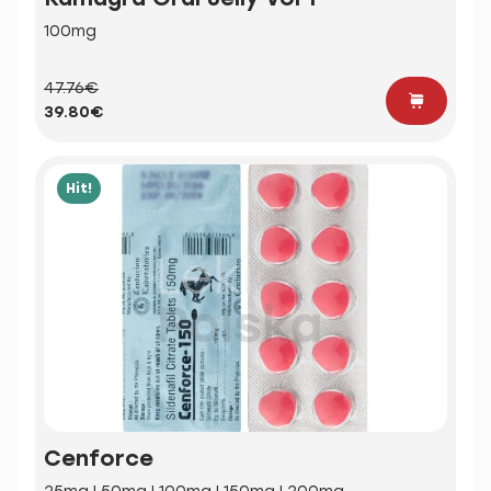
100mg
47.76€
39.80€
Hit!
Cenforce