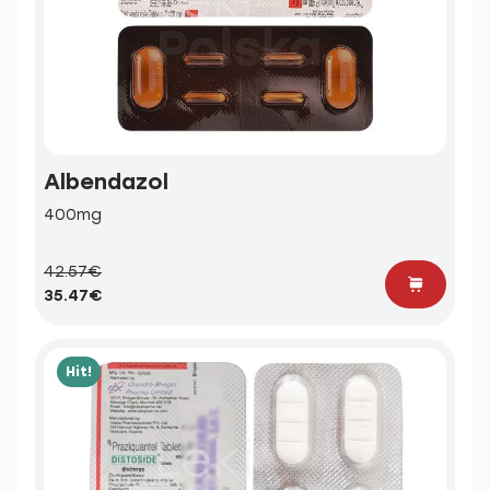
Albendazol
400mg
42.57€
35.47€
Hit!