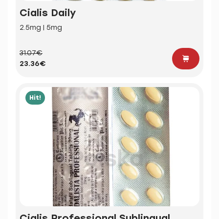
Cialis Daily
2.5mg | 5mg
31.07€
23.36€
Hit!
Cialis Professional Sublingual