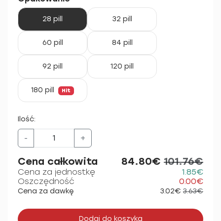
28 pill
32 pill
60 pill
84 pill
92 pill
120 pill
180 pill
Hit
Ilość:
-
+
Cena całkowita
84.80€
101.76€
Cena za jednostkę
1.85€
Oszczędność
0.00€
Cena za dawkę
3.02€
3.63€
Dodaj do koszyka