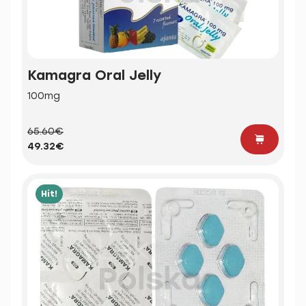
Kamagra Oral Jelly
100mg
65.60€
49.32€
Hit!