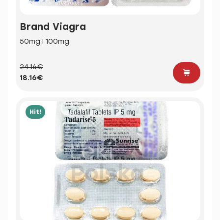
Brand Viagra
50mg | 100mg
24.16€
18.16€
Hit!