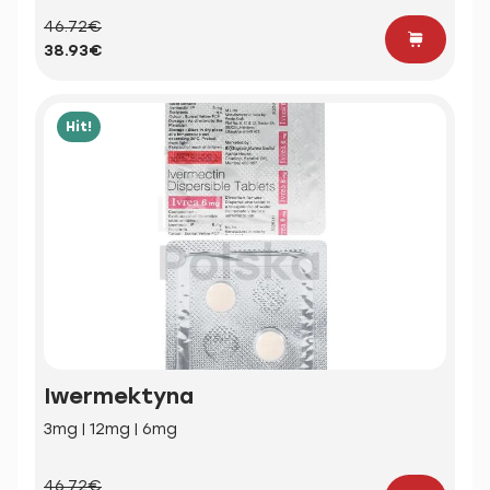
46.72€
38.93€
Hit!
Iwermektyna
3mg | 12mg | 6mg
46.72€