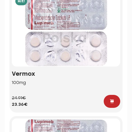
Hit!
Vermox
100mg
24.91€
23.36€