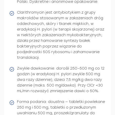
Polski. Dyskretne i anonimowe opakowanie.
Clarithromycin jest antybiotykiem z grupy
makrolidów stosowanym w zakażeniach dróg
oddechowych, skóry i tkanek miękkich, w
eradykacji H. pylori (w terapii skojarzonej) oraz
w niektórych zakażeniach mykobakteryjnych;
działa przez hamowanie syntezy białek
bakteryjnych poprzez wiązanie do
podjednostki 50S rybosomu i zahamowanie
translokacji.
Zwykłe dawkowanie: dorośli 250–500 mg co 12
godzin (w eradykacji H. pylori zwykle 500 mg
dwa razy dziennie); dzieci 7,5 mg/kg dwa razy
dziennie (maks. 500 mg/dawka). Przy ClCr <30
mL/min rozważyć zmniejszenie dawki o 50%.
Forma podania: doustna — tabletki powlekane
250 mg i 500 mg, tabletki o przedłużonym
uwalnianiu 500 mg, proszek/granulaty do