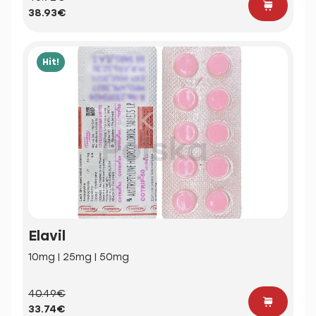
38.93€
Hit!
Elavil
10mg | 25mg | 50mg
40.49€
33.74€