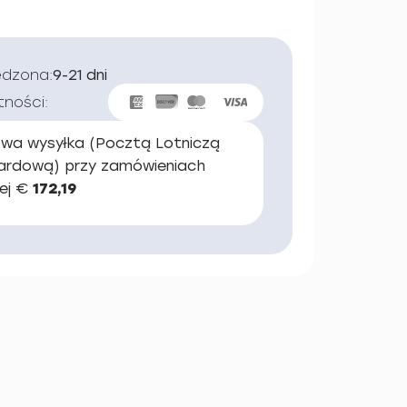
edzona:
9-21 dni
tności:
wa wysyłka (Pocztą Lotniczą
ardową) przy zamówieniach
ej €
172,19