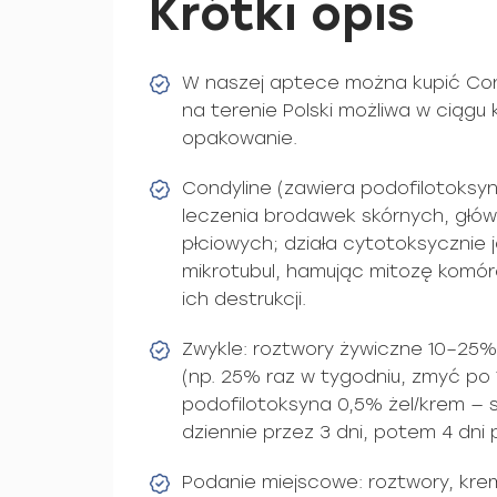
Krótki opis
W naszej aptece można kupić Con
na terenie Polski możliwa w ciągu k
opakowanie.
Condyline (zawiera podofilotoksynę
leczenia brodawek skórnych, głów
płciowych; działa cytotoksycznie ja
mikrotubul, hamując mito­zę kom
ich destrukcji.
Zwykle: roztwory żywiczne 10–25
(np. 25% raz w tygodniu, zmyć po 1
podofilotoksyna 0,5% żel/krem —
dziennie przez 3 dni, potem 4 dni p
Podanie miejscowe: roztwory, krem