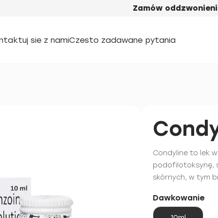
Zamów oddzwonieni
ntaktuj sie z nami
Czesto zadawane pytania
Condy
Condyline to lek 
podofilotoksynę,
skórnych, w tym 
Dawkowanie
10ml