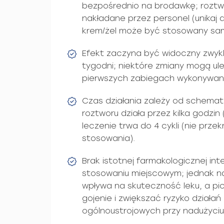
bezpośrednio na brodawkę; roztw
nakładane przez personel (unikaj 
krem/żel może być stosowany sam
Efekt zaczyna być widoczny zwykle
tygodni; niektóre zmiany mogą ul
pierwszych zabiegach wykonywany
Czas działania zależy od schemat
roztworu działa przez kilka godzin
leczenie trwa do 4 cykli (nie prze
stosowania).
Brak istotnej farmakologicznej int
stosowaniu miejscowym; jednak na
wpływa na skuteczność leku, a pic
gojenie i zwiększać ryzyko działa
ogólnoustrojowych przy nadużyciu 