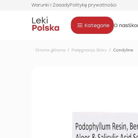
Warunki I Zasady
Politykę prywatności
Kategorie
O nas
Sko
Strona główna
/
Pielęgnacja Skóry
/
Condyline