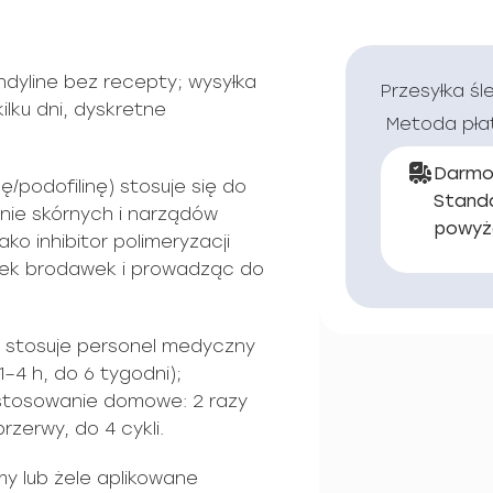
dyline bez recepty; wysyłka
Przesyłka śl
ilku dni, dyskretne
Metoda pła
Darmo
/podofilinę) stosuje się do
Stand
nie skórnych i narządów
powyż
ko inhibitor polimeryzacji
órek brodawek i prowadząc do
% stosuje personel medyczny
–4 h, do 6 tygodni);
 stosowanie domowe: 2 razy
rzerwy, do 4 cykli.
y lub żele aplikowane