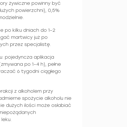
ory żywiczne powinny być
dużych powierzchni), 0,5%
odzielnie.
 po kilku dniach do 1–2
egać martwicy już po
ch przez specjalistę.
u: pojedyncza aplikacja
 (zmywana po 1–4 h), pełne
kraczać 6 tygodni ciągłego
erakcji z alkoholem przy
dmierne spożycie alkoholu nie
ie dużych ilości może osłabiać
ń niepożądanych
leku.