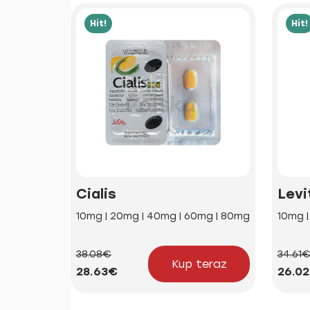
Hit!
Hit!
Cialis
Levi
10mg | 20mg | 40mg | 60mg | 80mg
10mg 
38.08€
34.61
Kup teraz
28.63€
26.0