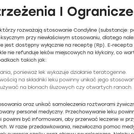
rzeżenia I Ogranicze
którzy rozważają stosowanie Condyline (substancje: po
oksycznym przy niewłaściwym stosowaniu, dlatego nale
ne jest dostępny wyłącznie na receptę (Rp). E-recepta
e nie refunduje leków miejscowych na kłykciny, co wa
padkach takich jak:
nia, ponieważ lek wykazuje działanie teratogenne.
ością na składniki leku powinny unikać jego stosowan
e używać na błonach śluzowych czy otwartych ranach.
tosowania oraz unikać samoleczenia roztworami żywicz
ikowany personel medyczny. Przechowywanie leku powi
ci powinni być informowani, aby przerwać leczenie w pr
nych. W razie przedawkowania, niezwłoczna pomoc med