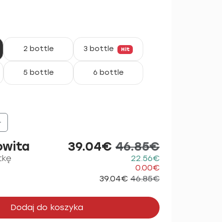
2 bottle
3 bottle
Hit
5 bottle
6 bottle
+
owita
39.04€
46.85€
tkę
22.56€
0.00€
39.04€
46.85€
Dodaj do koszyka