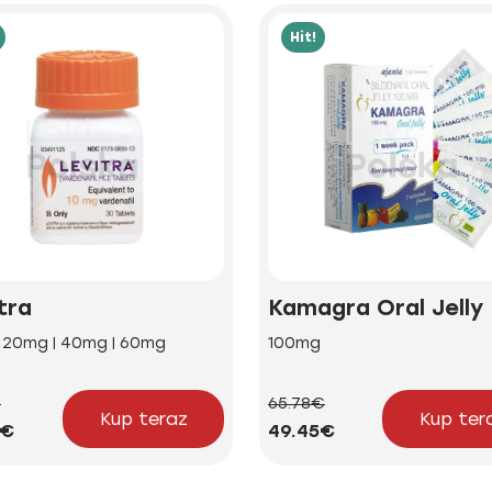
Hit!
tra
Kamagra Oral Jelly
| 20mg | 40mg | 60mg
100mg
€
65.78€
Kup teraz
Kup ter
2€
49.45€