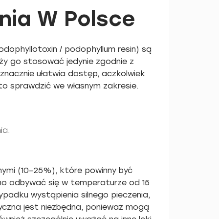
nia W Polsce
dophyllotoxin / podophyllum resin) są
ży go stosować jedynie zgodnie z
 znacznie ułatwia dostęp, aczkolwiek
rto sprawdzić we własnym zakresie.
ia.
nymi (10–25%), które powinny być
nno odbywać się w temperaturze od 15
zypadku wystąpienia silnego pieczenia,
yczna jest niezbędna, ponieważ mogą