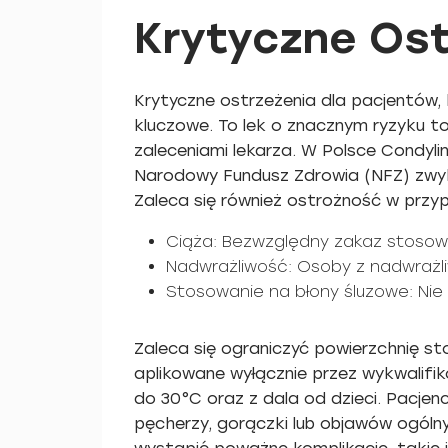
Krytyczne Ost
Krytyczne ostrzeżenia dla pacjentów, 
kluczowe. To lek o znacznym ryzyku t
zaleceniami lekarza. W Polsce Condyli
Narodowy Fundusz Zdrowia (NFZ) zwykl
Zaleca się również ostrożność w przy
Ciąża: Bezwzględny zakaz stosowa
Nadwrażliwość: Osoby z nadwrażliw
Stosowanie na błony śluzowe: Ni
Zaleca się ograniczyć powierzchnię s
apliko­wane wyłącznie przez wykwalif
do 30°C oraz z dala od dzieci. Pacjen
pęcherzy, gorączki lub objawów ogól