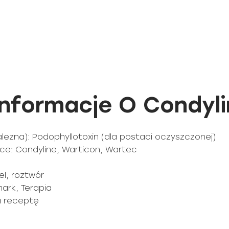
nformacje O Condyli
ezna): Podophyllotoxin (dla postaci oczyszczonej)
e: Condyline, Warticon, Wartec
el, roztwór
ark, Terapia
na receptę