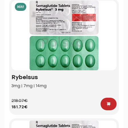
Hit!
Rybelsus
3mg | 7mg | 14mg
218.07€
181.72€