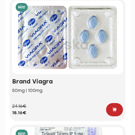
Hit!
Brand Viagra
50mg | 100mg
24.16€
18.16€
Hit!