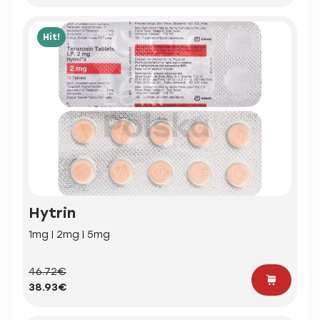
Hit!
Hytrin
1mg | 2mg | 5mg
46.72€
38.93€