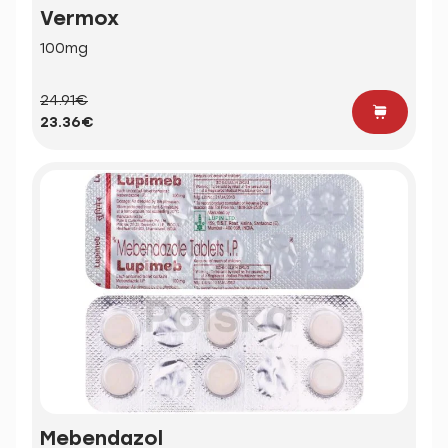
Vermox
100mg
24.91€
23.36€
Mebendazol