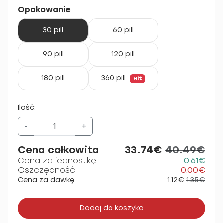
Opakowanie
30 pill
60 pill
90 pill
120 pill
180 pill
360 pill
Hit
Ilość:
-
+
Cena całkowita
33.74€
40.49€
Cena za jednostkę
0.61€
Oszczędność
0.00€
Cena za dawkę
1.12€
1.35€
Dodaj do koszyka