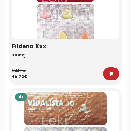
Fildena Xxx
100mg
62.14€
46.72€
Hit!