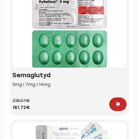
Semaglutyd
3mg | 7mg | 14mg
218.07€
181.72€