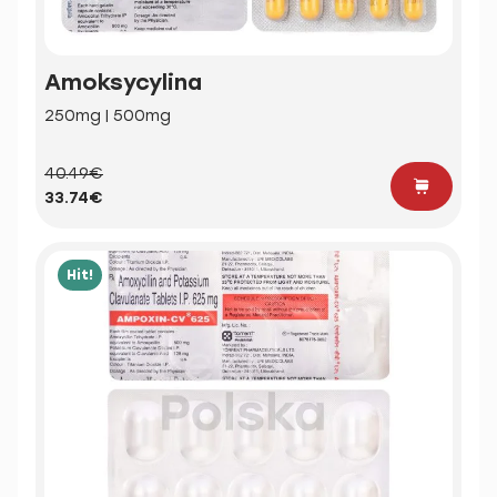
Amoksycylina
250mg | 500mg
40.49€
33.74€
Hit!