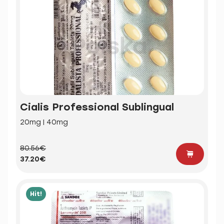
Cialis Professional Sublingual
20mg | 40mg
80.56€
37.20€
Hit!