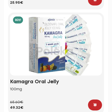
25.95€
Hit!
Kamagra Oral Jelly
100mg
65.60€
49.32€