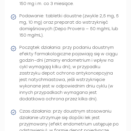
150 mg i.m. co 3 miesiące.
Podawanie: tabletki doustne (zwykle 2,5 mg, 5
mg, 10 mg) oraz preparat do wstrzyknięć
domięśniowych (Depo Provera — 50 mg/mL lub
150 mg/mL).
Początek działania: przy podaniu doustnym
efekty farmakologiczne pojawiają się w ciągu
godzin–dni (zmiany endometrium i wpływ na
cykl wymagają kilku dni); w przypadku
zastrzyku depot ochrona antykoncepcyjna
jest natychmiastowa, jeśli wstrzyknięcie
wykonane jest w odpowiednim dniu cyklu (w
innych przypadkach wymagana jest
dodatkowa ochrona przez kilka dni).
Czas działania: przy doustnym stosowaniu
działanie utrzymuje się dopóki lek jest
przyjmowany (efekt endometrium ustępuje po
odstawieniu); w formie depot pojedyncze