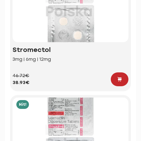
Stromectol
3mg | 6mg | 12mg
46.72€
38.93€
Hit!