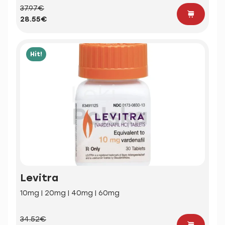
37.97€
28.55€
Hit!
Levitra
10mg | 20mg | 40mg | 60mg
34.52€