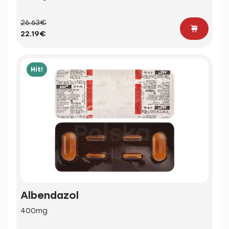
26.63€
22.19€
Hit!
Albendazol
400mg