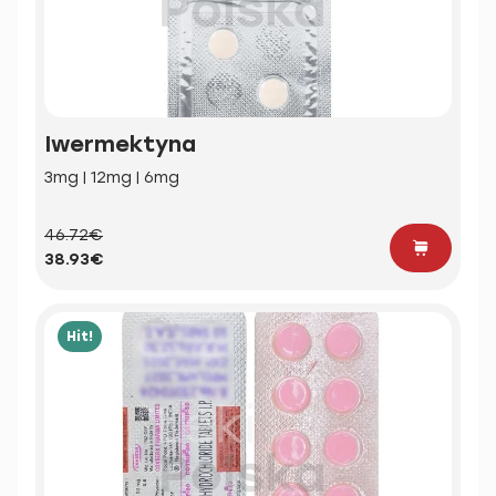
Iwermektyna
3mg | 12mg | 6mg
46.72€
38.93€
Hit!