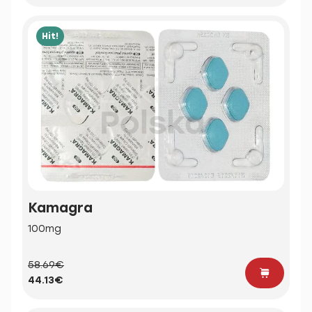
Hit!
Kamagra
100mg
58.69€
44.13€