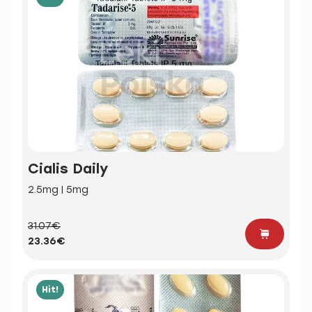
Cialis Daily
2.5mg | 5mg
31.07€
23.36€
Hit!