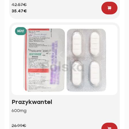
42.57€
35.47€
Hit!
Prazykwantel
600mg
26.99€