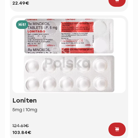
22.49€
Hit!
Loniten
5mg | 10mg
124.61€
103.84€