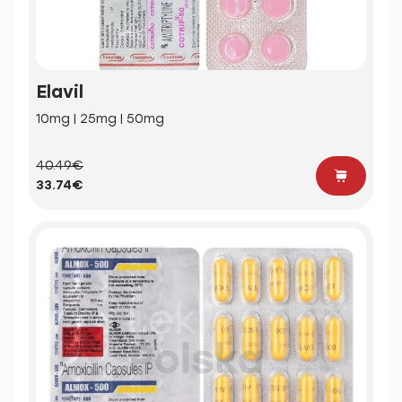
Elavil
10mg | 25mg | 50mg
40.49€
33.74€