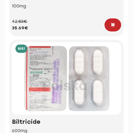
100mg
42.83€
35.69€
Hit!
Biltricide
600mg