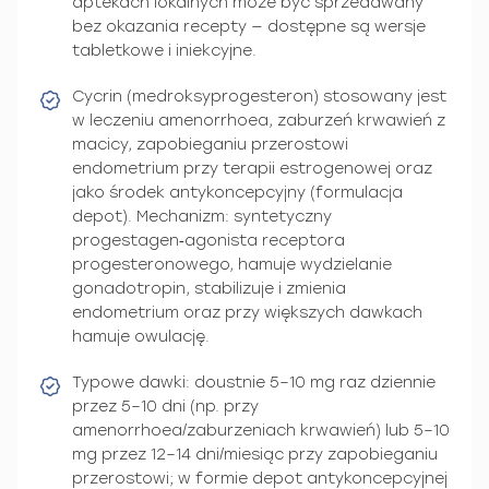
aptekach lokalnych może być sprzedawany
bez okazania recepty — dostępne są wersje
tabletkowe i iniekcyjne.
Cycrin (medroksyprogesteron) stosowany jest
w leczeniu amenorrhoea, zaburzeń krwawień z
macicy, zapobieganiu przerostowi
endometrium przy terapii estrogenowej oraz
jako środek antykoncepcyjny (formulacja
depot). Mechanizm: syntetyczny
progestagen‑agonista receptora
progesteronowego, hamuje wydzielanie
gonadotropin, stabilizuje i zmienia
endometrium oraz przy większych dawkach
hamuje owulację.
Typowe dawki: doustnie 5–10 mg raz dziennie
przez 5–10 dni (np. przy
amenorrhoea/zaburzeniach krwawień) lub 5–10
mg przez 12–14 dni/miesiąc przy zapobieganiu
przerostowi; w formie depot antykoncepcyjnej