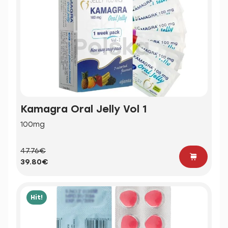
Kamagra Oral Jelly Vol 1
100mg
47.76€
39.80€
Hit!