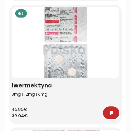
Hit!
Iwermektyna
3mg | 12mg | 6mg
46.85€
39.04€