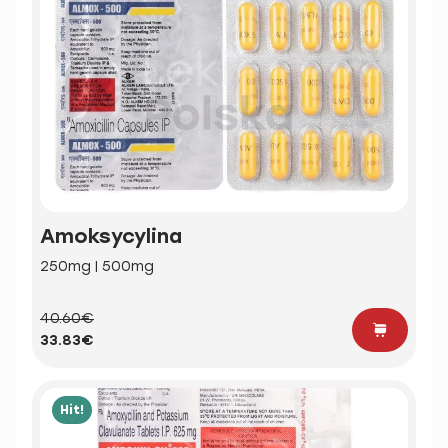
Amoksycylina
250mg | 500mg
40.60€
33.83€
Hit!