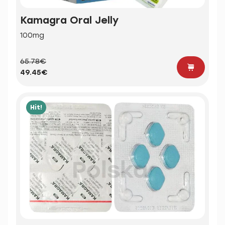
Kamagra Oral Jelly
100mg
65.78€
49.45€
Hit!