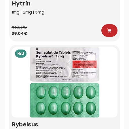
Hytrin
1mg | 2mg | 5mg
46.85€
39.04€
Hit!
Rybelsus