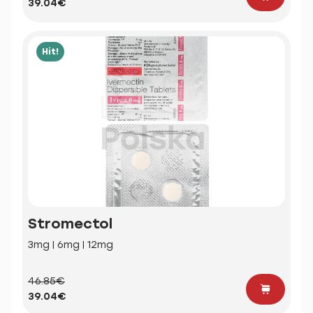
39.04€
Hit!
Stromectol
3mg | 6mg | 12mg
46.85€
39.04€