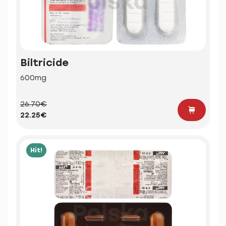
Biltricide
600mg
26.70€
22.25€
Hit!