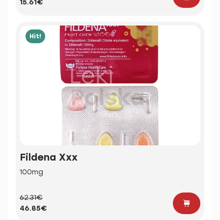
15.61€
Hit!
Fildena Xxx
100mg
62.31€
46.85€