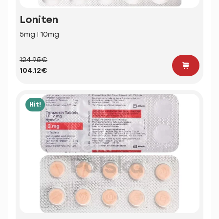
Loniten
5mg | 10mg
124.95€
104.12€
Hit!