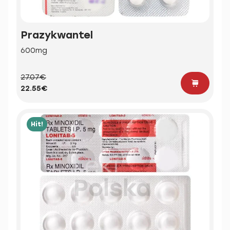
Prazykwantel
600mg
27.07€
22.55€
Hit!