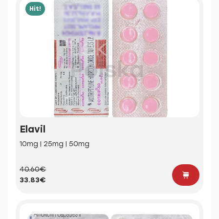
Hit!
Elavil
10mg | 25mg | 50mg
40.60€
33.83€