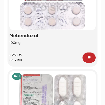
Mebendazol
100mg
42.94€
35.79€
Hit!