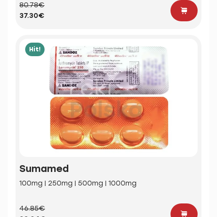
80.78€
37.30€
Hit!
Sumamed
100mg | 250mg | 500mg | 1000mg
46.85€