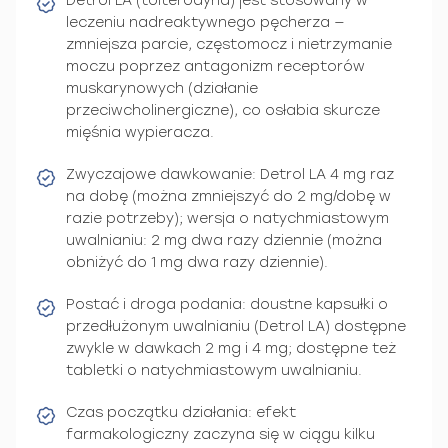
Detrol LA (tolterodyna) jest stosowany w
leczeniu nadreaktywnego pęcherza —
zmniejsza parcie, częstomocz i nietrzymanie
moczu poprzez antagonizm receptorów
muskarynowych (działanie
przeciwcholinergiczne), co osłabia skurcze
mięśnia wypieracza.
Zwyczajowe dawkowanie: Detrol LA 4 mg raz
na dobę (można zmniejszyć do 2 mg/dobę w
razie potrzeby); wersja o natychmiastowym
uwalnianiu: 2 mg dwa razy dziennie (można
obniżyć do 1 mg dwa razy dziennie).
Postać i droga podania: doustne kapsułki o
przedłużonym uwalnianiu (Detrol LA) dostępne
zwykle w dawkach 2 mg i 4 mg; dostępne też
tabletki o natychmiastowym uwalnianiu.
Czas początku działania: efekt
farmakologiczny zaczyna się w ciągu kilku