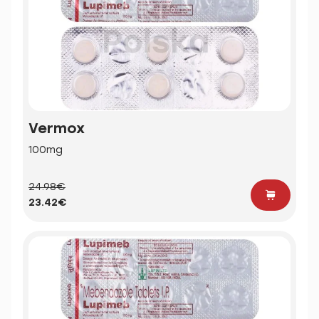
Vermox
100mg
24.98€
23.42€