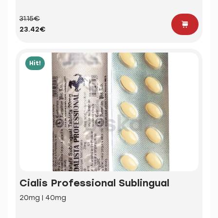
31.15€
23.42€
Hit!
Cialis Professional Sublingual
20mg | 40mg