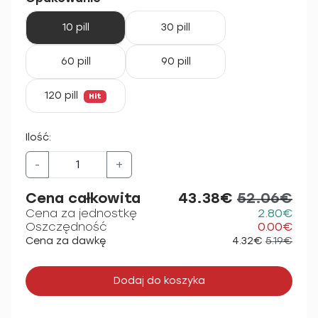
10 pill
30 pill
60 pill
90 pill
120 pill
Hit
Ilość:
-
+
Cena całkowita
43.38€
52.06€
Cena za jednostkę
2.80€
Oszczędność
0.00€
Cena za dawkę
4.32€
5.19€
Dodaj do koszyka