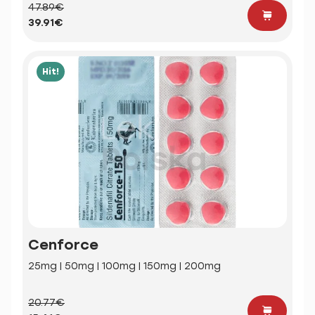
47.89€
39.91€
Hit!
Cenforce
25mg | 50mg | 100mg | 150mg | 200mg
20.77€