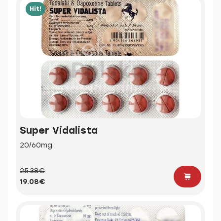
Hit!
Super Vidalista
20/60mg
25.38€
19.08€