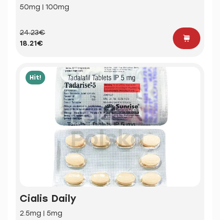
50mg | 100mg
24.23€
18.21€
Hit!
Cialis Daily
2.5mg | 5mg