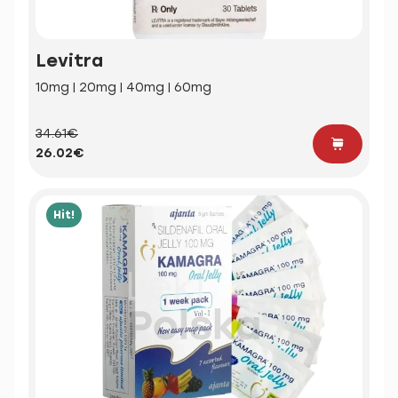
Levitra
10mg | 20mg | 40mg | 60mg
34.61€
26.02€
Hit!