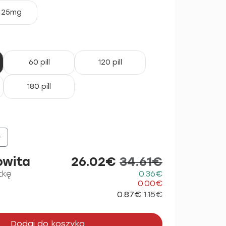
25mg
60 pill
120 pill
180 pill
+
owita
26.02€
34.61€
tkę
0.36€
0.00€
0.87€
1.15€
Dodaj do koszyka