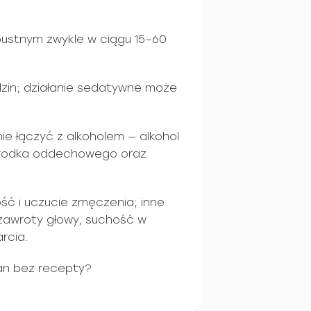
oustnym zwykle w ciągu 15–60
dzin; działanie sedatywne może
ie łączyć z alkoholem — alkohol
 ośrodka oddechowego oraz
ść i uczucie zmęczenia; inne
zawroty głowy, suchość w
rcia.
n bez recepty?