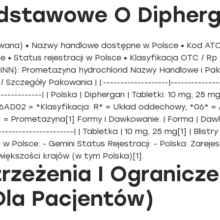
odstawowe O Dipherg
ana) • Nazwy handlowe dostępne w Polsce • Kod ATC 
e • Status rejestracji w Polsce • Klasyfikacja OTC / Rp
N): Prometazyna hydrochlorid Nazwy Handlowe i Pakowa
egóły Pakowania | |:-------------------|-------------------
----------------| | Polska | Diphergan | Tabletki: 10 mg, 2
06AD02 > *Klasyfikacja: R* = Układ oddechowy, *06* =
 Prometazyna[1] Formy i Dawkowanie: | Forma | Dawki |
------------------------| | Tabletka | 10 mg, 25 mg[1] | Blistr
 w Polsce: - Gemini Status Rejestracji: - Polska: Zareje
większości krajów (w tym Polska)[1].
rzeżenia I Ogranicze
Dla Pacjentów)