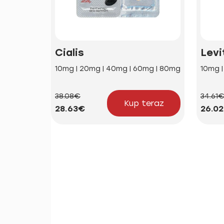
Cialis
Levi
10mg | 20mg | 40mg | 60mg | 80mg
10mg 
38.08€
34.61
Kup teraz
28.63€
26.0