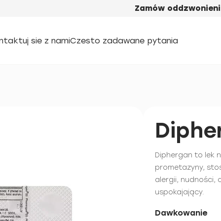
Zamów oddzwonieni
ntaktuj sie z nami
Czesto zadawane pytania
Diphe
Diphergan to lek 
prometazyny, sto
alergii, nudności,
uspokajający.
Dawkowanie