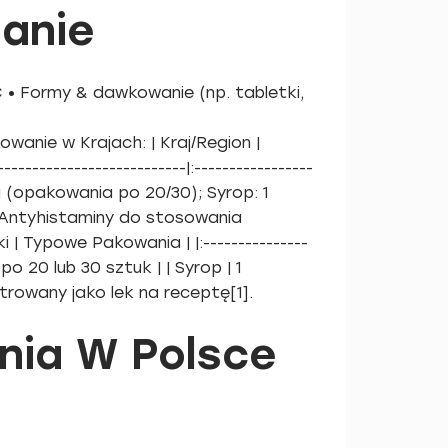
anie
• Formy & dawkowanie (np. tabletki,
nie w Krajach: | Kraj/Region |
----------------------|:-----------------
5 mg (opakowania po 20/30); Syrop: 1
 Antyhistaminy do stosowania
 Typowe Pakowania | |:---------------
y po 20 lub 30 sztuk | | Syrop | 1
strowany jako lek na receptę[1].
nia W Polsce