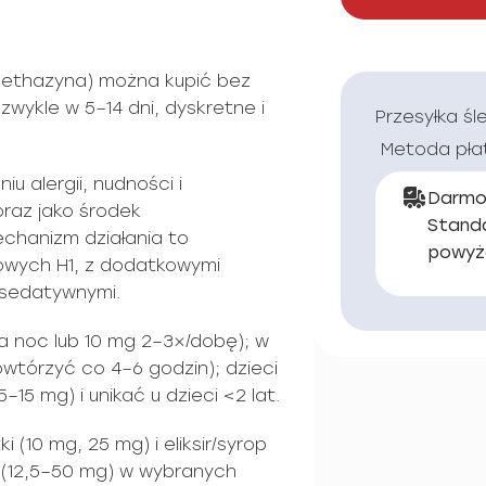
methazyna) można kupić bez
 zwykle w 5–14 dni, dyskretne i
Przesyłka śl
Metoda pła
u alergii, nudności i
Darmo
raz jako środek
Stand
chanizm działania to
powyż
owych H1, z dodatkowymi
 sedatywnymi.
a noc lub 10 mg 2–3×/dobę); w
tórzyć co 4–6 godzin); dzieci
15 mg) i unikać u dzieci <2 lat.
 (10 mg, 25 mg) i eliksir/syrop
 (12,5–50 mg) w wybranych