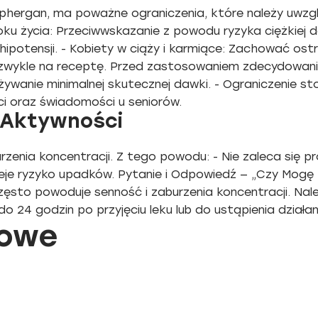
hergan, ma poważne ograniczenia, które należy uwzglę
roku życia: Przeciwwskazanie z powodu ryzyka ciężkiej 
 hipotensji. - Kobiety w ciąży i karmiące: Zachować ost
 zwykle na receptę. Przed zastosowaniem zdecydowanie
 Używanie minimalnej skutecznej dawki. - Ograniczenie 
i oraz świadomości u seniorów.
 Aktywności
zenia koncentracji. Z tego powodu: - Nie zaleca się p
nieje ryzyko upadków. Pytanie i Odpowiedź — „Czy Mog
zęsto powoduje senność i zaburzenia koncentracji. N
o 24 godzin po przyjęciu leku lub do ustąpienia działan
mowe