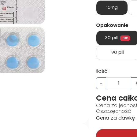
10mg
Opakowanie
30 pill
Hit
90 pill
Ilość:
-
Cena całk
Cena za jednos
Oszczędność
Cena za dawkę