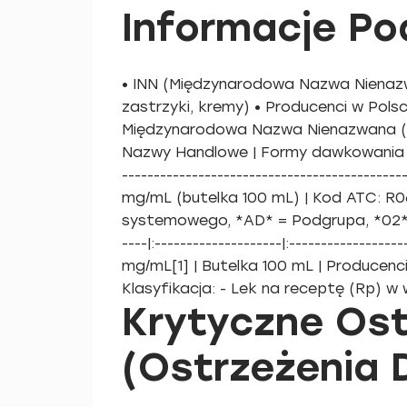
Informacje P
• INN (Międzynarodowa Nazwa Nienazw
zastrzyki, kremy) • Producenci w Polsc
Międzynarodowa Nazwa Nienazwana (IN
Nazwy Handlowe | Formy dawkowania / Szcz
-----------------------------------------
mg/mL (butelka 100 mL) | Kod ATC: R
systemowego, *AD* = Podgrupa, *02* =
----|:--------------------|:----------------
mg/mL[1] | Butelka 100 mL | Producenci
Klasyfikacja: - Lek na receptę (Rp) w 
Krytyczne Ost
(Ostrzeżenia 