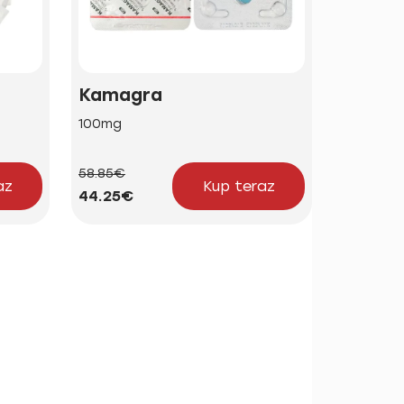
Kamagra
Brand 
100mg
50mg | 1
58.85€
24.23€
az
Kup teraz
44.25€
18.21€