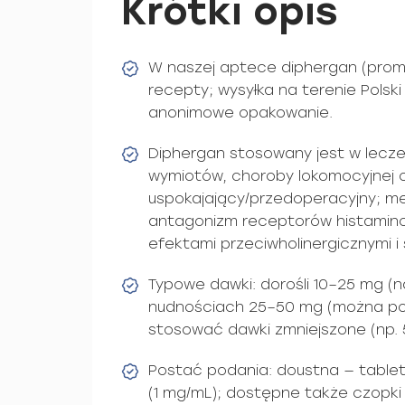
Krótki opis
W naszej aptece diphergan (pro
recepty; wysyłka na terenie Polski
anonimowe opakowanie.
Diphergan stosowany jest w leczeni
wymiotów, choroby lokomocyjnej o
uspokajający/przedoperacyjny; me
antagonizm receptorów histamin
efektami przeciwholinergicznymi i
Typowe dawki: dorośli 10–25 mg (n
nudnościach 25–50 mg (można pow
stosować dawki zmniejszone (np. 5–
Postać podania: doustna — tabletki
(1 mg/mL); dostępne także czopki