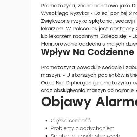
Prometazyna, znana handlowo jako Dip
Wysokiego Ryzyka: - Dzieci poniżej 2 
Zwiększone ryzyko splątania, sedacji i
lekarzem. W Polsce lek jest dostępny
lub lekarzem rodzinnym. Zaleca się: -
Monitorowanie oddechu u małych dziec
Wpływ Na Codzienne
Prometazyna powoduje sedację i zabur
maszyn. - U starszych pacjentów ist
Odp.: Nie. Diphergan (prometazyna) c
oraz obsługiwania maszyn co najmniej d
Objawy Alar
Ciężka senność
Problemy z oddychaniem
Splątanie u osób starszych