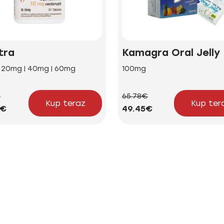
tra
Kamagra Oral Jelly
| 20mg | 40mg | 60mg
100mg
€
65.78€
Kup teraz
Kup ter
2€
49.45€