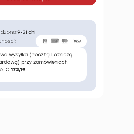
edzona:
9-21 dni
tności:
wa wysyłka (Pocztą Lotniczą
ardową) przy zamówieniach
ej €
172,19