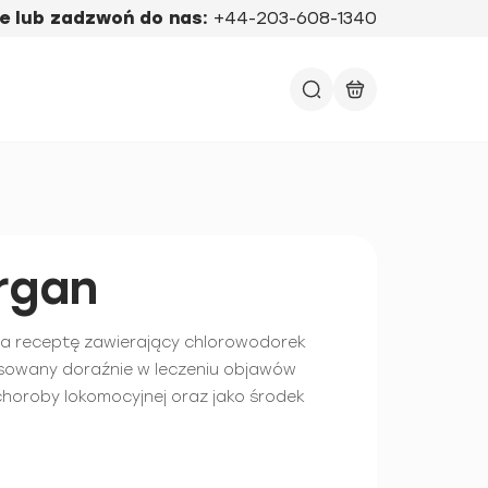
e lub zadzwoń do nas:
+44-203-608-1340
rgan
na receptę zawierający chlorowodorek
sowany doraźnie w leczeniu objawów
 choroby lokomocyjnej oraz jako środek