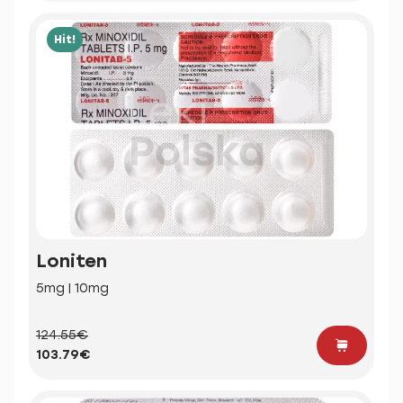
Hit!
Loniten
5mg | 10mg
124.55€
103.79€