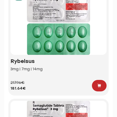
Rybelsus
3mg | 7mg | 14mg
217.96€
181.64€