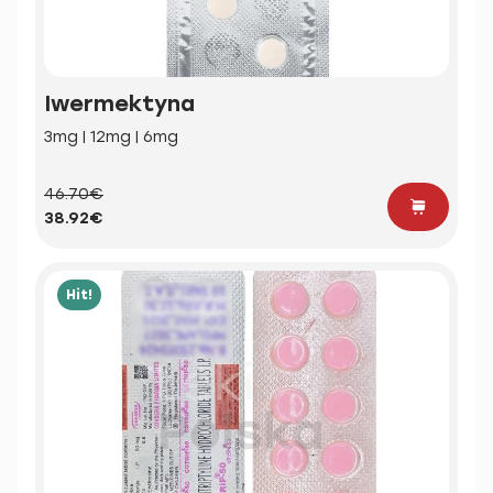
Iwermektyna
3mg | 12mg | 6mg
46.70€
38.92€
Hit!