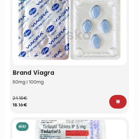
Brand Viagra
50mg | 100mg
24.15€
18.16€
Hit!