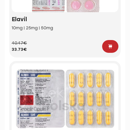
Elavil
10mg | 25mg | 50mg
40.47€
33.73€