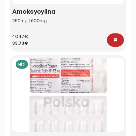
Amoksycylina
250mg | 500mg
40.47€
33.73€
Hit!