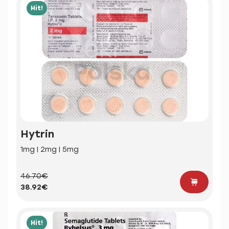
Hit!
Hytrin
1mg | 2mg | 5mg
46.70€
38.92€
Hit!