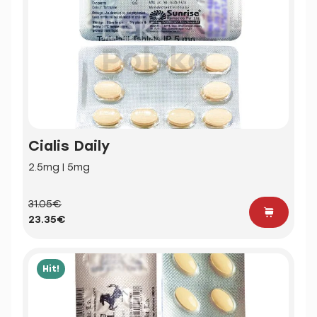
Cialis Daily
2.5mg | 5mg
31.05€
23.35€
Hit!