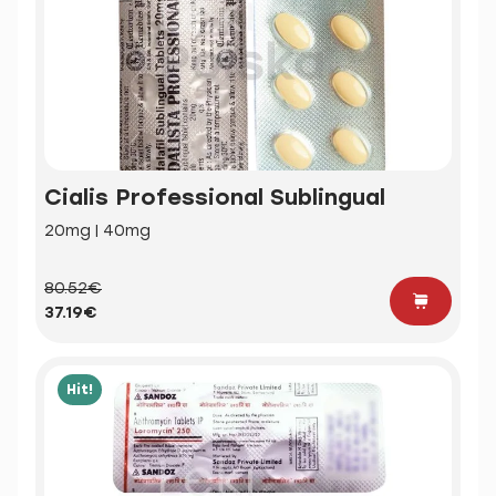
Cialis Professional Sublingual
20mg | 40mg
80.52€
37.19€
Hit!