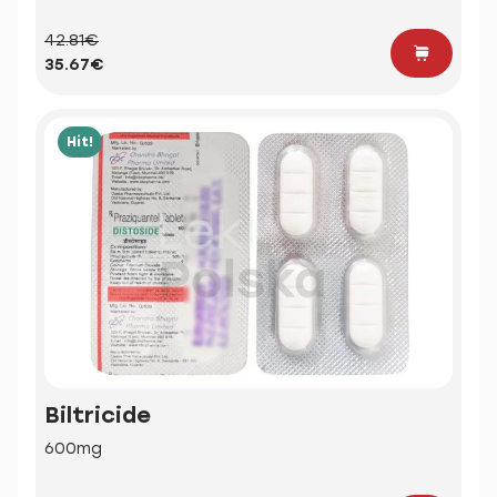
42.81€
35.67€
Hit!
Biltricide
600mg