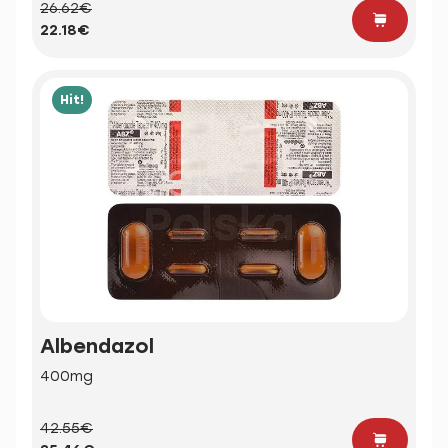
26.62€
22.18€
Hit!
Albendazol
400mg
42.55€