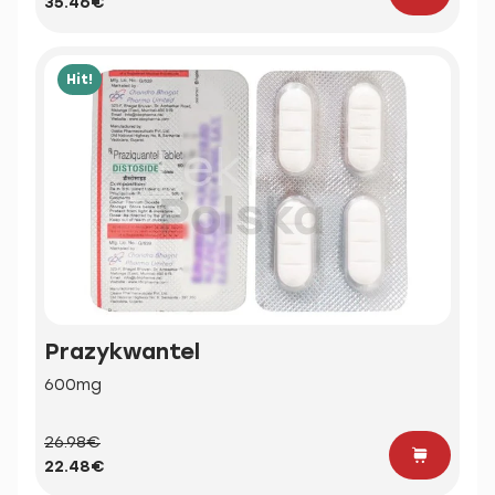
35.46€
Hit!
Prazykwantel
600mg
26.98€
22.48€