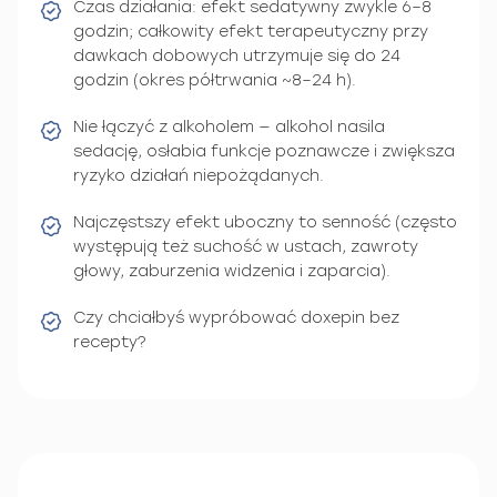
Czas działania: efekt sedatywny zwykle 6–8
godzin; całkowity efekt terapeutyczny przy
dawkach dobowych utrzymuje się do 24
godzin (okres półtrwania ~8–24 h).
Nie łączyć z alkoholem — alkohol nasila
sedację, osłabia funkcje poznawcze i zwiększa
ryzyko działań niepożądanych.
Najczęstszy efekt uboczny to senność (często
występują też suchość w ustach, zawroty
głowy, zaburzenia widzenia i zaparcia).
Czy chciałbyś wypróbować doxepin bez
recepty?