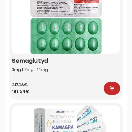
Semaglutyd
3mg | 7mg | 14mg
217.96€
181.64€