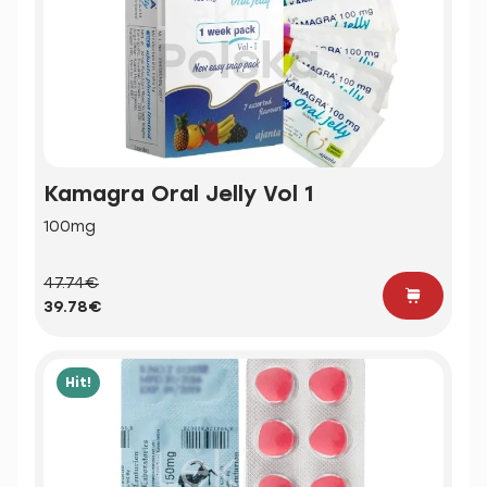
Kamagra Oral Jelly Vol 1
100mg
47.74€
39.78€
Hit!