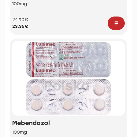
100mg
24.90€
23.35€
Mebendazol
100mg