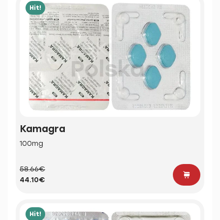
Hit!
Kamagra
100mg
58.66€
44.10€
Hit!