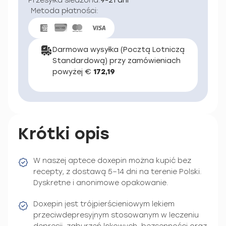
Przesyłka śledzona:
9-21 dni
Metoda płatności:
Darmowa wysyłka (Pocztą Lotniczą
Standardową) przy zamówieniach
powyżej €
172,19
Krótki opis
W naszej aptece doxepin można kupić bez
recepty, z dostawą 5–14 dni na terenie Polski.
Dyskretne i anonimowe opakowanie.
Doxepin jest trójpierścieniowym lekiem
przeciwdepresyjnym stosowanym w leczeniu