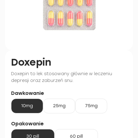
Doxepin
Doxepin to lek stosowany głównie w leczeniu
depresji oraz zaburzeń snu.
Dawkowanie
10mg
25mg
75mg
Opakowanie
30 pill
60 pill