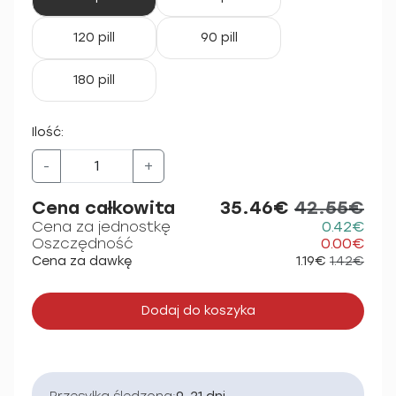
120 pill
90 pill
180 pill
Ilość:
-
+
Cena całkowita
35.46€
42.55€
Cena za jednostkę
0.42€
Oszczędność
0.00€
Cena za dawkę
1.19€
1.42€
Dodaj do koszyka