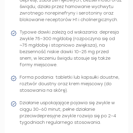
depresji, zaburzeń lękowych, bezsenności oraz
świądu; działa przez hamowanie wychwytu
zwrotnego norepinefryny i serotoniny oraz
blokowanie receptorów H1 i cholinergicznych.
Typowe dawki zależą od wskazania: depresja
zwykle 75–300 mg/dobę (rozpoczyna się od
~75 mg/dobę i stopniowo zwiększa), na
bezsenność niskie dawki 10–25 mg przed
snem; w leczeniu świądu stosuje się także
formy miejscowe.
Forma podania: tabletki lub kapsułki doustne,
roztwór doustny oraz krem miejscowy (do
stosowania na skórę).
Działanie uspokajające pojawia się zwykle w
ciągu 30–60 minut; pełne działanie
przeciwdepresyjne zwykle rozwija się po 2–4
tygodniach regularnego stosowania.