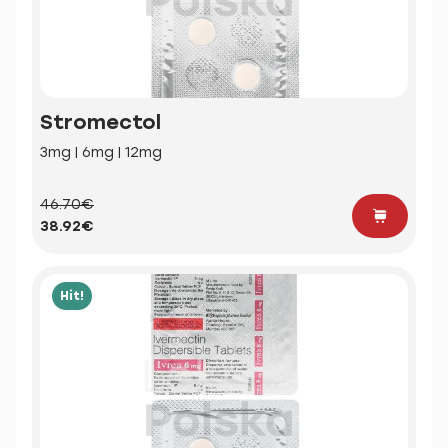
Stromectol
3mg | 6mg | 12mg
46.70€
38.92€
Hit!