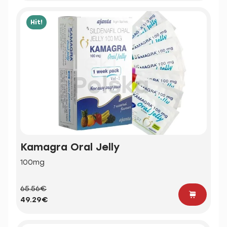
Hit!
Kamagra Oral Jelly
100mg
65.56€
49.29€