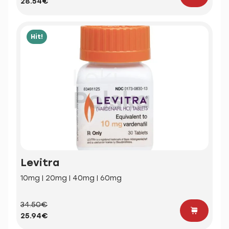
28.54€
Hit!
Levitra
10mg | 20mg | 40mg | 60mg
34.50€
25.94€