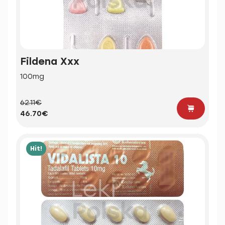
Fildena Xxx
100mg
62.11€
46.70€
Hit!