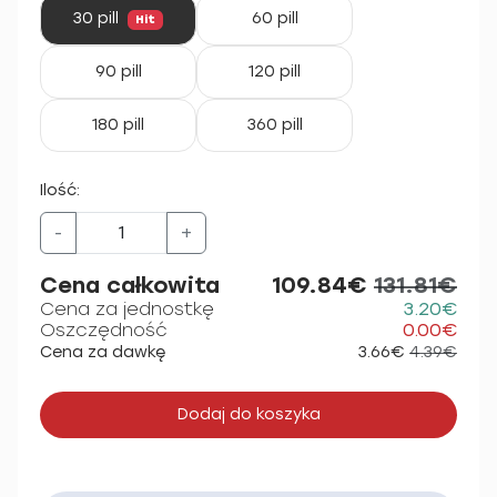
30 pill
60 pill
Hit
90 pill
120 pill
180 pill
360 pill
Ilość:
-
+
Cena całkowita
109.84€
131.81€
Cena za jednostkę
3.20€
Oszczędność
0.00€
Cena za dawkę
3.66€
4.39€
Dodaj do koszyka