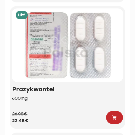
Hit!
Prazykwantel
600mg
26.98€
22.48€