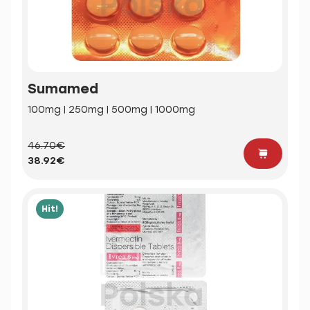
Sumamed
100mg | 250mg | 500mg | 1000mg
46.70€
38.92€
Hit!