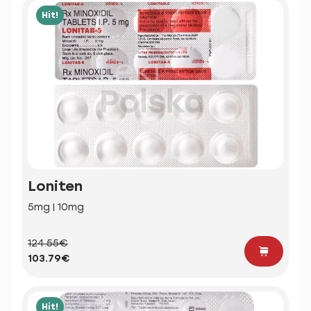
Hit!
Loniten
5mg | 10mg
124.55€
103.79€
Hit!