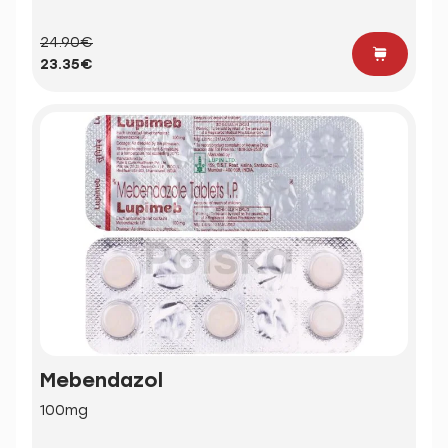
24.90€
23.35€
Mebendazol
100mg