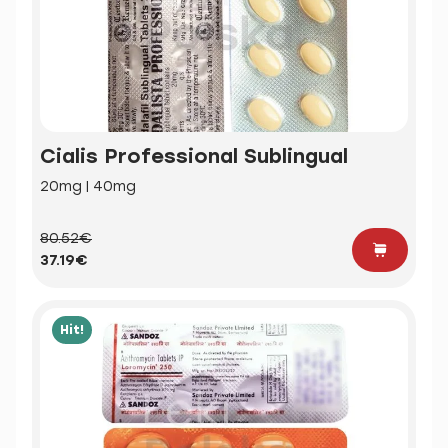
Cialis Professional Sublingual
20mg | 40mg
80.52€
37.19€
Hit!