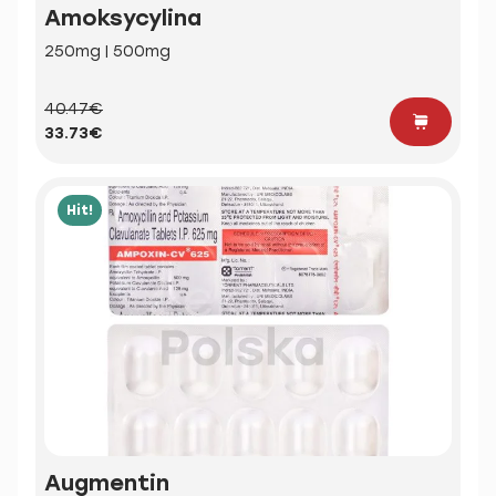
Amoksycylina
250mg | 500mg
40.47€
33.73€
Hit!
Augmentin