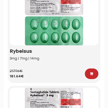
Rybelsus
3mg | 7mg | 14mg
217.96€
181.64€