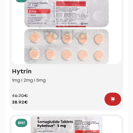
Hytrin
1mg | 2mg | 5mg
46.70€
38.92€
Hit!