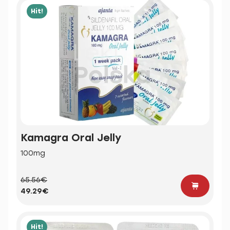
Hit!
Kamagra Oral Jelly
100mg
65.56€
49.29€
Hit!