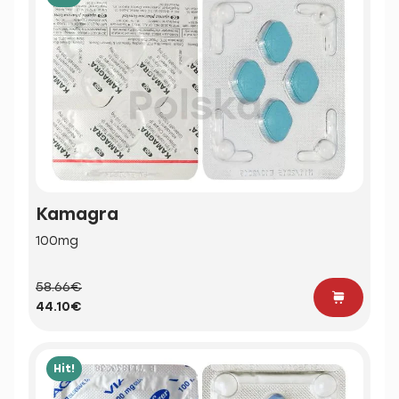
Kamagra
100mg
58.66€
44.10€
Hit!