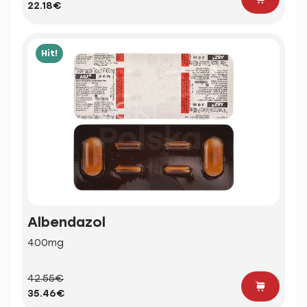
22.18€
Hit!
Albendazol
400mg
42.55€
35.46€