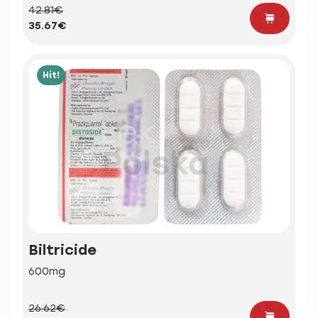
42.81€
35.67€
Hit!
Biltricide
600mg
26.62€