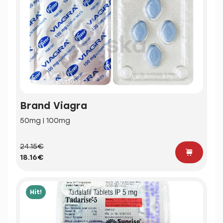
Brand Viagra
50mg | 100mg
24.15€
18.16€
Hit!