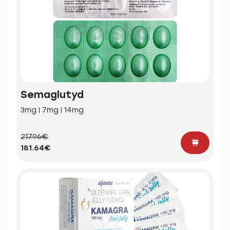
Semaglutyd
3mg | 7mg | 14mg
217.96€
181.64€