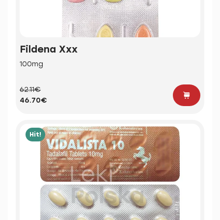
Fildena Xxx
100mg
62.11€
46.70€
Hit!