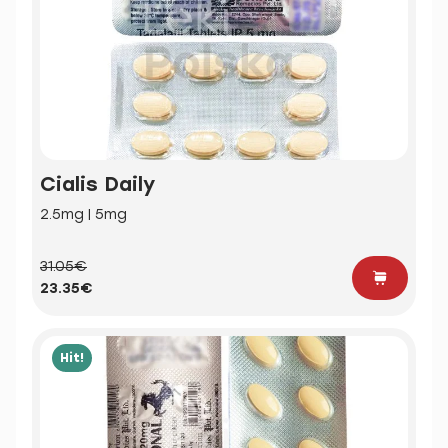
Cialis Daily
2.5mg | 5mg
31.05€
23.35€
Hit!