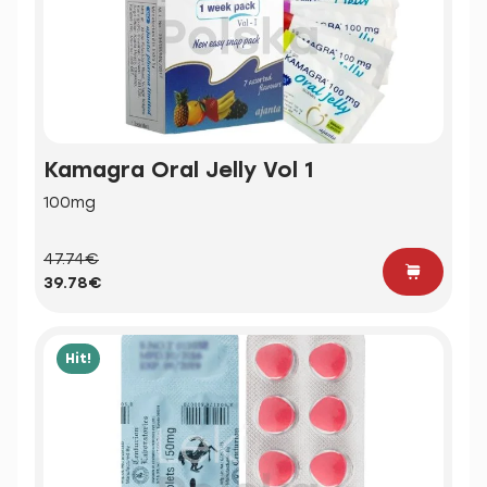
Kamagra Oral Jelly Vol 1
100mg
47.74€
39.78€
Hit!