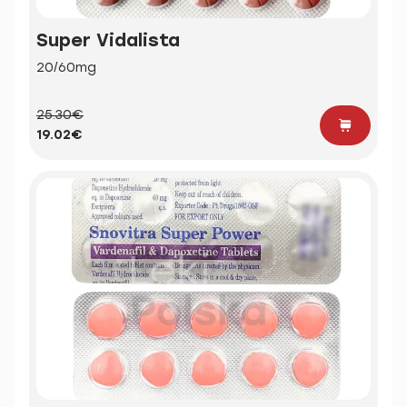
Super Vidalista
20/60mg
25.30€
19.02€