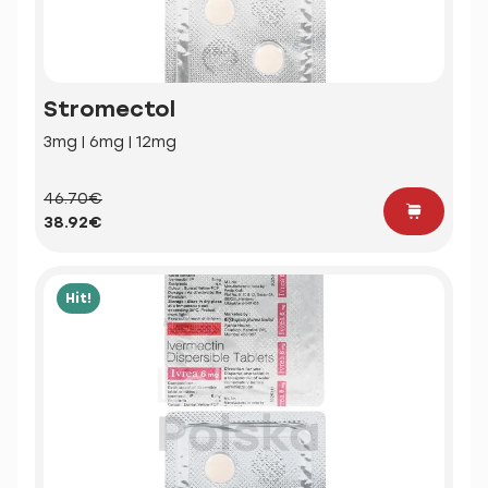
Stromectol
3mg | 6mg | 12mg
46.70€
38.92€
Hit!