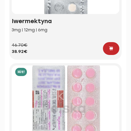
Iwermektyna
3mg | 12mg | 6mg
46.70€
38.92€
Hit!