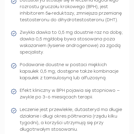
Dutasteryd stosuje się w leczeniu łagodnego
rozrostu gruczołu krokowego (BPH); jest
inhibitorem 5α‑reduktazy, zmniejsza przemianę
testosteronu do dihydrotestosteronu (DHT).
Zwykła dawka to 0,5 mg doustnie raz na dobę;
dawka 0,5 mg/dobę bywa stosowana poza
wskazaniem (łysienie androgenowe) za zgodą
specjalisty.
Podawanie doustne w postaci miękkich
kapsułek 0,5 mg; dostępne także kombinacje
kapsułek z tamsulosyną lub alfuzosyną.
Efekt kliniczny w BPH pojawia się stopniowo —
zwykle po 3–6 miesiącach terapii.
Leczenie jest przewlekłe; dutasteryd ma długie
działanie i długi okres półtrwania (rzędu kilku
tygodni), a korzyści utrzymują się przy
długotrwałym stosowaniu.