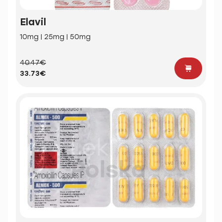
Elavil
10mg | 25mg | 50mg
40.47€
33.73€