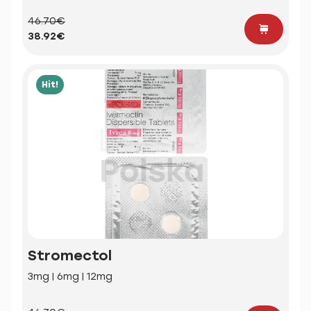
46.70€
38.92€
Hit!
Stromectol
3mg | 6mg | 12mg