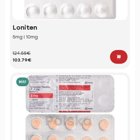
Loniten
5mg | 10mg
124.55€
103.79€
Hit!