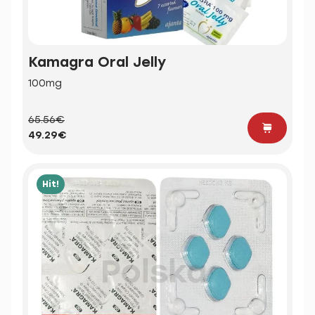
Kamagra Oral Jelly
100mg
65.56€
49.29€
Hit!