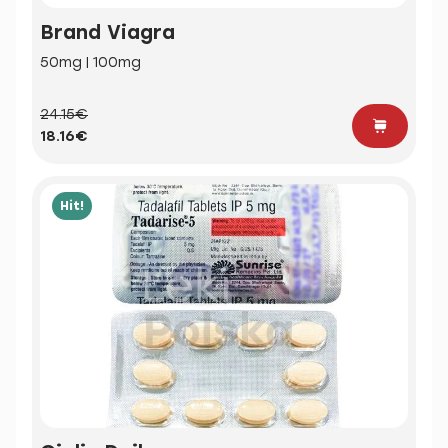
Brand Viagra
50mg | 100mg
24.15€
18.16€
Hit!