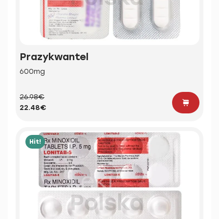
Prazykwantel
600mg
26.98€
22.48€
Hit!