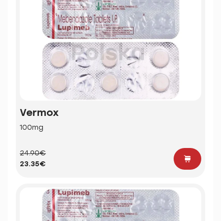
Vermox
100mg
24.90€
23.35€