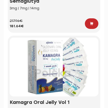
Semaglutyd
3mg | 7mg | 14mg
217.96€
181.64€
Kamagra Oral Jelly Vol 1