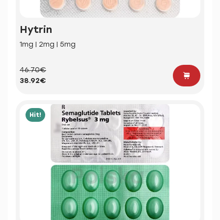
Hytrin
1mg | 2mg | 5mg
46.70€
38.92€
Hit!