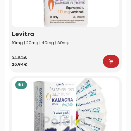
Levitra
10mg | 20mg | 40mg | 60mg
34.50€
25.94€
Hit!