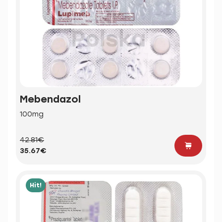
Mebendazol
100mg
42.81€
35.67€
Hit!