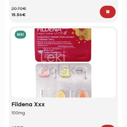
20.70€
15.56€
Hit!
Fildena Xxx
100mg