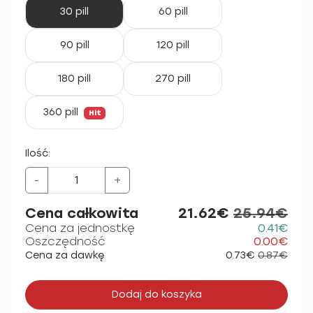
30 pill
60 pill
90 pill
120 pill
180 pill
270 pill
360 pill
Hit
Ilość:
-
+
Cena całkowita
21.62€
25.94€
Cena za jednostkę
0.41€
Oszczędność
0.00€
Cena za dawkę
0.73€
0.87€
Dodaj do koszyka