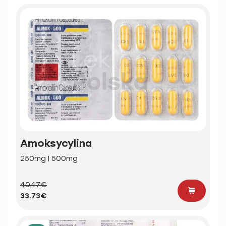
Amoksycylina
250mg | 500mg
40.47€
33.73€