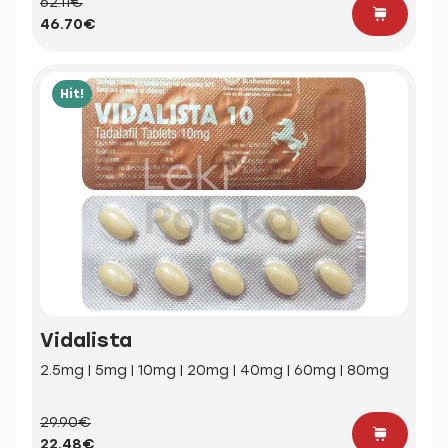
62.11€
46.70€
Hit!
Vidalista
2.5mg | 5mg | 10mg | 20mg | 40mg | 60mg | 80mg
29.90€
22.48€