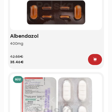
Albendazol
400mg
42.55€
35.46€
Hit!