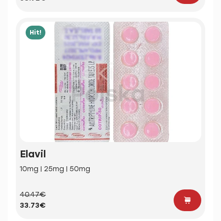
Hit!
Elavil
10mg | 25mg | 50mg
40.47€
33.73€