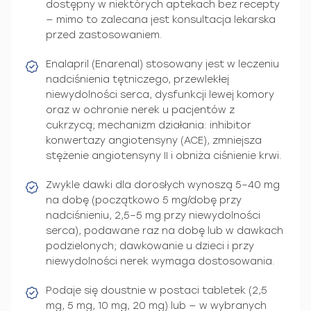
dostępny w niektórych aptekach bez recepty
— mimo to zalecana jest konsultacja lekarska
przed zastosowaniem.
Enalapril (Enarenal) stosowany jest w leczeniu
nadciśnienia tętniczego, przewlekłej
niewydolności serca, dysfunkcji lewej komory
oraz w ochronie nerek u pacjentów z
cukrzycą; mechanizm działania: inhibitor
konwertazy angiotensyny (ACE), zmniejsza
stężenie angiotensyny II i obniża ciśnienie krwi.
Zwykle dawki dla dorosłych wynoszą 5–40 mg
na dobę (początkowo 5 mg/dobę przy
nadciśnieniu, 2,5–5 mg przy niewydolności
serca), podawane raz na dobę lub w dawkach
podzielonych; dawkowanie u dzieci i przy
niewydolności nerek wymaga dostosowania.
Podaje się doustnie w postaci tabletek (2,5
mg, 5 mg, 10 mg, 20 mg) lub — w wybranych