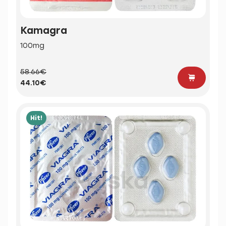
Kamagra
100mg
58.66€
44.10€
Hit!