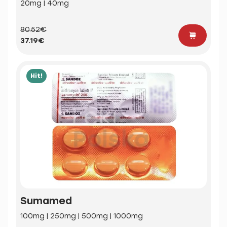
20mg | 40mg
80.52€
37.19€
Hit!
Sumamed
100mg | 250mg | 500mg | 1000mg