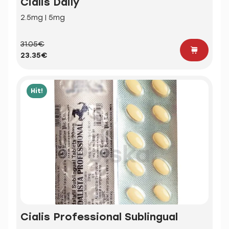
Cialis Daily
2.5mg | 5mg
31.05€
23.35€
Hit!
Cialis Professional Sublingual