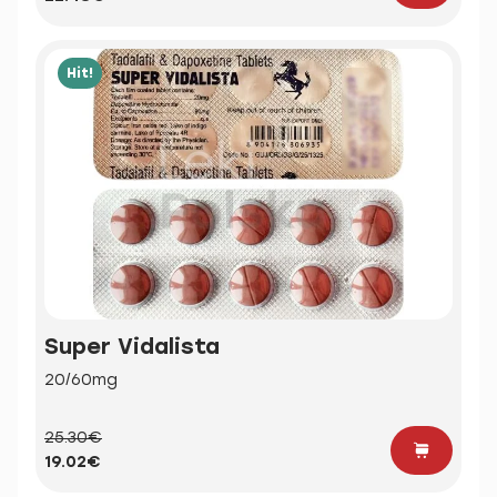
Hit!
Super Vidalista
20/60mg
25.30€
19.02€