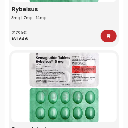
Rybelsus
3mg | 7mg | 14mg
217.96€
181.64€