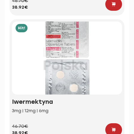
46.70€
38.92€
Hit!
Iwermektyna
3mg | 12mg | 6mg
46.70€
38.92€