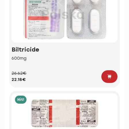
Biltricide
600mg
26.62€
22.18€
Hit!