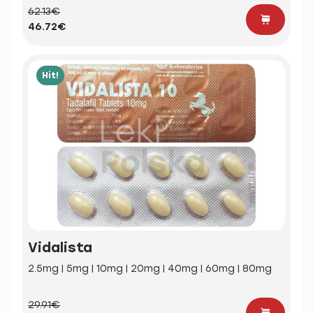
62.13€
46.72€
Hit!
Vidalista
2.5mg | 5mg | 10mg | 20mg | 40mg | 60mg | 80mg
29.91€