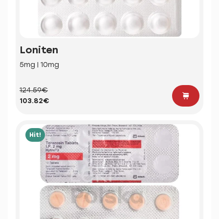
Loniten
5mg | 10mg
124.59€
103.82€
Hit!