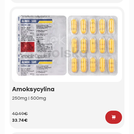
Amoksycylina
250mg | 500mg
40.49€
33.74€