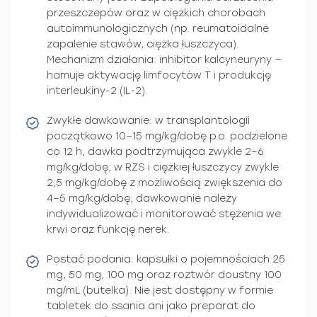
przeszczepów oraz w ciężkich chorobach
autoimmunologicznych (np. reumatoidalne
zapalenie stawów, ciężka łuszczyca).
Mechanizm działania: inhibitor kalcyneuryny —
hamuje aktywację limfocytów T i produkcję
interleukiny-2 (IL-2).
Zwykłe dawkowanie: w transplantologii
początkowo 10–15 mg/kg/dobę p.o. podzielone
co 12 h, dawka podtrzymująca zwykle 2–6
mg/kg/dobę; w RZS i ciężkiej łuszczycy zwykle
2,5 mg/kg/dobę z możliwością zwiększenia do
4–5 mg/kg/dobę; dawkowanie należy
indywidualizować i monitorować stężenia we
krwi oraz funkcję nerek.
Postać podania: kapsułki o pojemnościach 25
mg, 50 mg, 100 mg oraz roztwór doustny 100
mg/mL (butelka). Nie jest dostępny w formie
tabletek do ssania ani jako preparat do