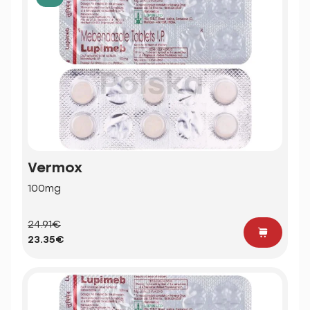
Vermox
100mg
24.91€
23.35€