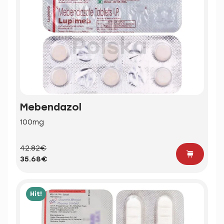
Mebendazol
100mg
42.82€
35.68€
Hit!