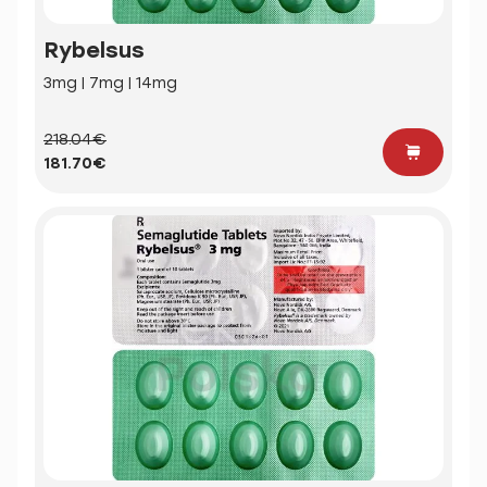
Rybelsus
3mg | 7mg | 14mg
218.04€
181.70€