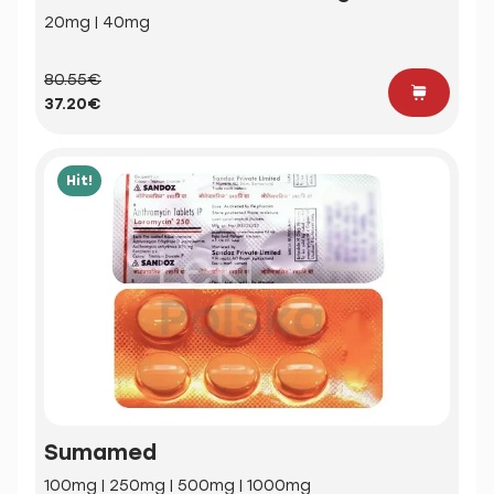
20mg | 40mg
80.55€
37.20€
Hit!
Sumamed
100mg | 250mg | 500mg | 1000mg