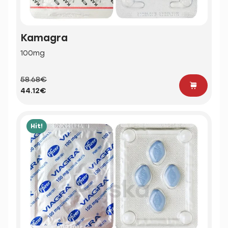
Kamagra
100mg
58.68€
44.12€
Hit!