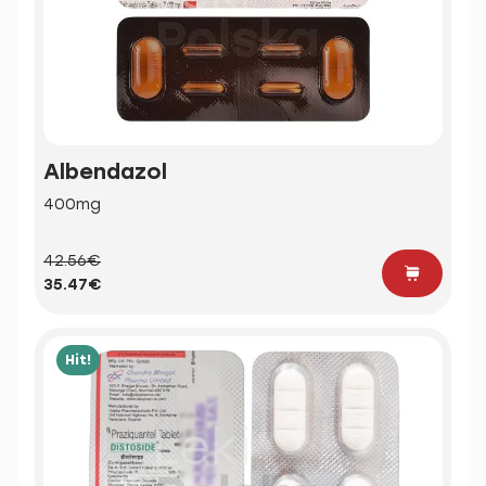
Albendazol
400mg
42.56€
35.47€
Hit!