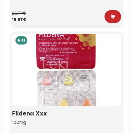
20.71€
15.57€
Hit!
Fildena Xxx
100mg