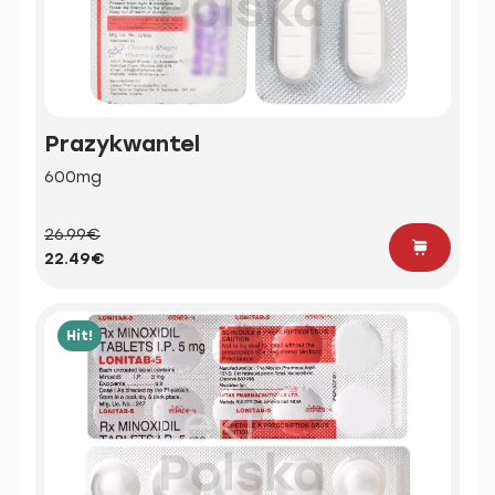
Prazykwantel
600mg
26.99€
22.49€
Hit!