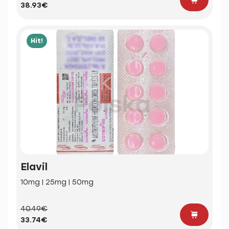
38.93€
Hit!
Elavil
10mg | 25mg | 50mg
40.49€
33.74€