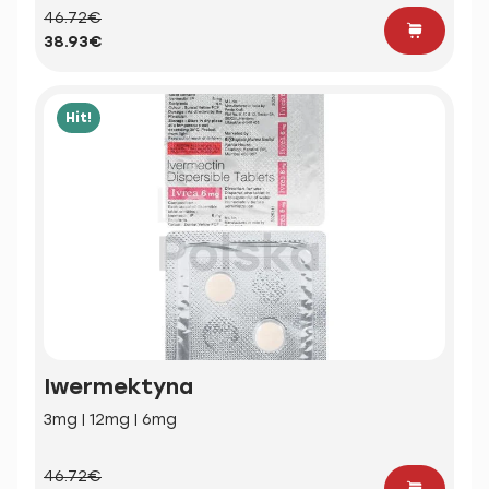
46.72€
38.93€
Hit!
Iwermektyna
3mg | 12mg | 6mg
46.72€