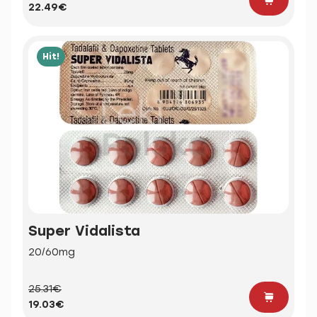
22.49€
Hit!
Super Vidalista
20/60mg
25.31€
19.03€