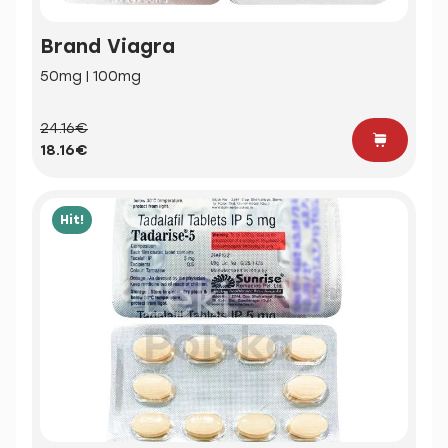
Brand Viagra
50mg | 100mg
24.16€
18.16€
Hit!