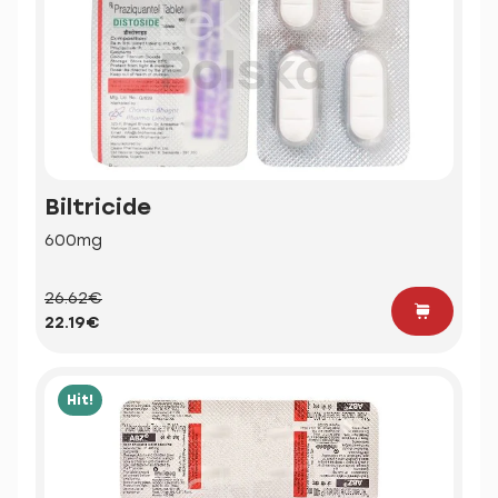
Biltricide
600mg
26.62€
22.19€
Hit!