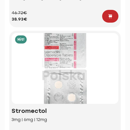
46.72€
38.93€
Hit!
Stromectol
3mg | 6mg | 12mg