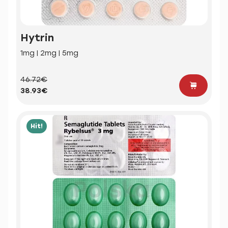
Hytrin
1mg | 2mg | 5mg
46.72€
38.93€
Hit!