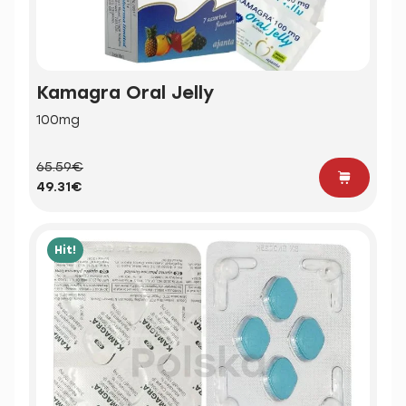
Kamagra Oral Jelly
100mg
65.59€
49.31€
Hit!