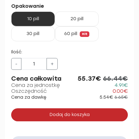
Opakowanie
10 pill
20 pill
30 pill
60 pill
Hit
Ilość:
-
+
Cena całkowita
55.37€
66.44€
Cena za jednostkę
4.91€
Oszczędność
0.00€
Cena za dawkę
5.54€
6.65€
Dodaj do koszyka