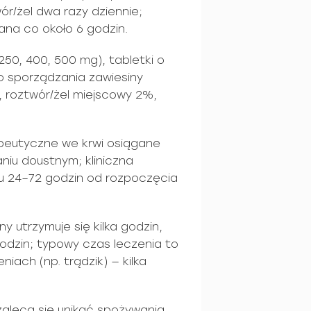
r/żel dwa razy dziennie;
na co około 6 godzin.
250, 400, 500 mg), tabletki o
o sporządzania zawiesiny
e, roztwór/żel miejscowy 2%,
apeutyczne we krwi osiągane
niu doustnym; kliniczna
 24–72 godzin od rozpoczęcia
y utrzymuje się kilka godzin,
dzin; typowy czas leczenia to
niach (np. trądzik) — kilka
zaleca się unikać spożywania