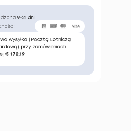
edzona:
9-21 dni
tności:
wa wysyłka (Pocztą Lotniczą
ardową) przy zamówieniach
ej €
172,19