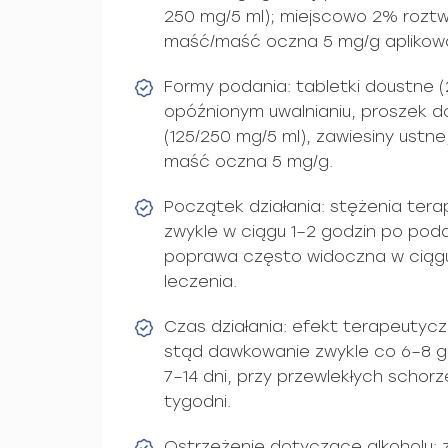
250 mg/5 ml); miejscowo 2% roztwó
maść/maść oczna 5 mg/g aplikowa
Formy podania: tabletki doustne (
opóźnionym uwalnianiu, proszek d
(125/250 mg/5 ml), zawiesiny ustn
maść oczna 5 mg/g.
Początek działania: stężenia ter
zwykle w ciągu 1–2 godzin po poda
poprawa często widoczna w ciągu
leczenia.
Czas działania: efekt terapeutyczn
stąd dawkowanie zwykle co 6–8 go
7–14 dni, przy przewlekłych schorze
tygodni.
Ostrzeżenie dotyczące alkoholu: 