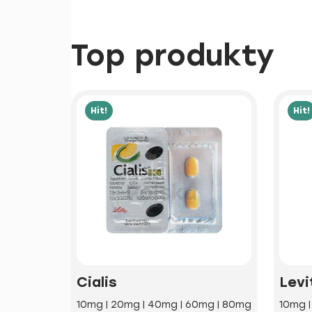
Top produkty
Hit!
Hit!
Cialis
Levi
10mg | 20mg | 40mg | 60mg | 80mg
10mg 