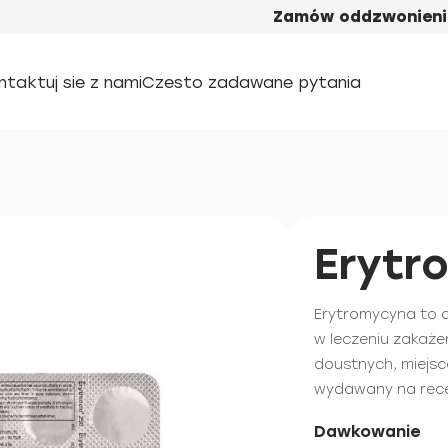
Zamów oddzwonieni
ntaktuj sie z nami
Czesto zadawane pytania
Erytr
Erytromycyna to 
w leczeniu zakaż
doustnych, miejsc
wydawany na rece
Dawkowanie