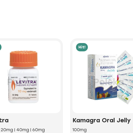
Hit!
tra
Kamagra Oral Jelly
| 20mg | 40mg | 60mg
100mg