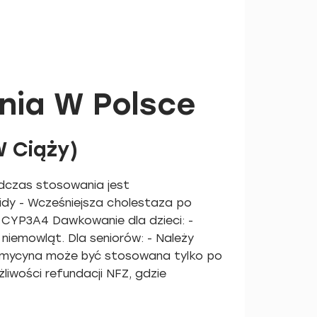
nia W Polsce
W Ciąży)
odczas stosowania jest
idy - Wcześniejsza cholestaza po
w CYP3A4 Dawkowanie dla dzieci: -
emowląt. Dla seniorów: - Należy
ytromycyna może być stosowana tylko po
liwości refundacji NFZ, gdzie