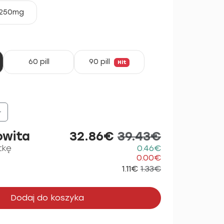
250mg
60 pill
90 pill
Hit
+
owita
32.86€
39.43€
tkę
0.46€
0.00€
1.11€
1.33€
Dodaj do koszyka