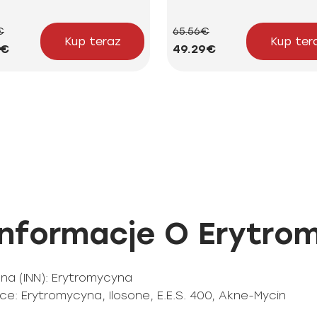
€
65.56€
Kup teraz
Kup ter
4€
49.29€
nformacje O Erytro
a (INN): Erytromycyna
: Erytromycyna, Ilosone, E.E.S. 400, Akne-Mycin