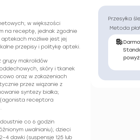
Przesyłka śl
netowych; w większości
Metoda pła
iem na receptę, jednak zgodnie
aptekach możliwe jest jej
Darmo
lne przepisy i politykę apteki.
Stand
powyż
z grupy makrolidów
oddechowych, skóry i tkanek
jscowo oraz w zakażeniach
tycznie przez wiązanie z
owanie syntezy białka;
 (agonista receptora
.
 doustnie co 6 godzin
óźnionym uwalnianiu); dzieci
–4 dawki (suspensje 125 lub