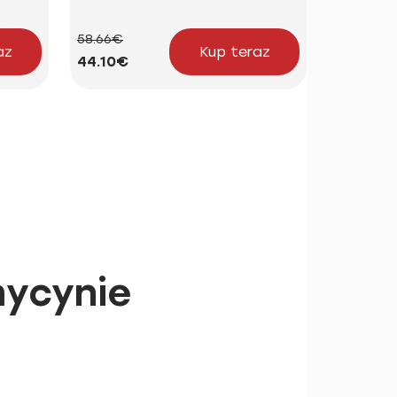
58.66€
24.15€
az
Kup teraz
44.10€
18.16€
mycynie