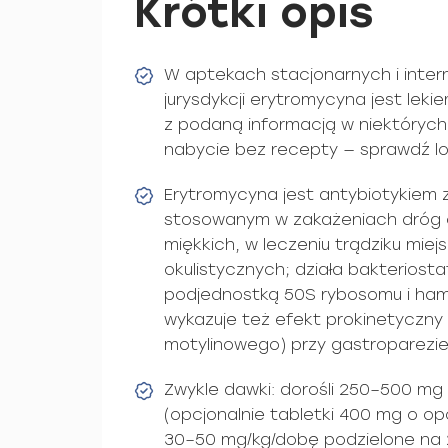
Krótki opis
W aptekach stacjonarnych i inter
jurysdykcji erytromycyna jest lek
z podaną informacją w niektórych 
nabycie bez recepty — sprawdź loka
Erytromycyna jest antybiotykiem 
stosowanym w zakażeniach dróg 
miękkich, w leczeniu trądziku mie
okulistycznych; działa bakteriosta
podjednostką 50S rybosomu i ham
wykazuje też efekt prokinetyczny
motylinowego) przy gastroparezie
Zwykle dawki: dorośli 250–500 mg
(opcjonalnie tabletki 400 mg o op
30–50 mg/kg/dobę podzielone na 2