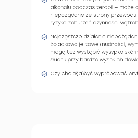
alkoholu podczas terapii — może o
niepożądane ze strony przewodu
ryzyko zaburzeń czynności wątrob
Najczęstsze działanie niepożądan
żołądkowo‑jelitowe (nudności, wym
mogą też wystąpić wysypka skórna
słuchu przy bardzo wysokich dawk
Czy chciał(a)byś wypróbować er