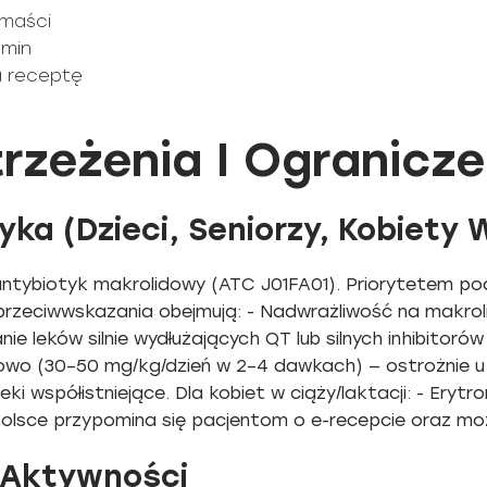
 maści
omin
na receptę
rzeżenia I Ogranicze
ka (Dzieci, Seniorzy, Kobiety 
antybiotyk makrolidowy (ATC J01FA01). Priorytetem p
rzeciwwskazania obejmują: - Nadwrażliwość na makrol
 leków silnie wydłużających QT lub silnych inhibitoró
 (30–50 mg/kg/dzień w 2–4 dawkach) — ostrożnie u ni
i współistniejące. Dla kobiet w ciąży/laktacji: - Er
 Polsce przypomina się pacjentom o e-recepcie oraz moż
 Aktywności