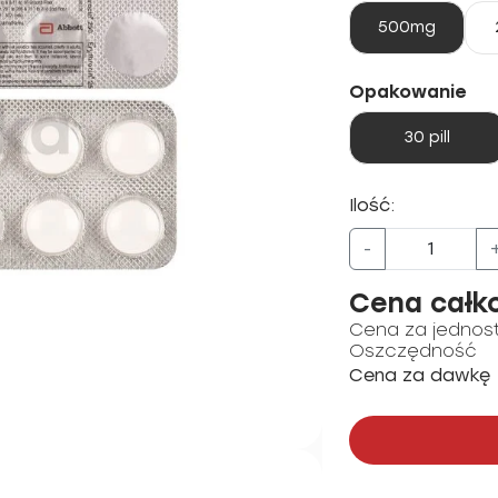
500mg
Opakowanie
30 pill
Ilość:
-
Cena całk
Cena za jednos
Oszczędność
Cena za dawkę