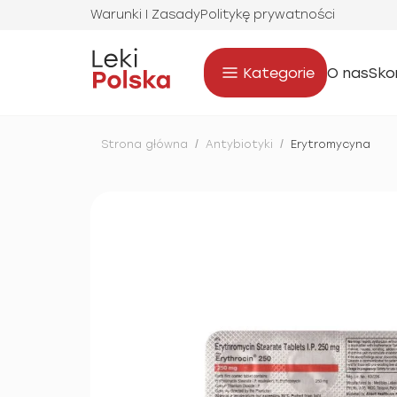
Warunki I Zasady
Politykę prywatności
Kategorie
O nas
Sko
Strona główna
/
Antybiotyki
/
Erytromycyna