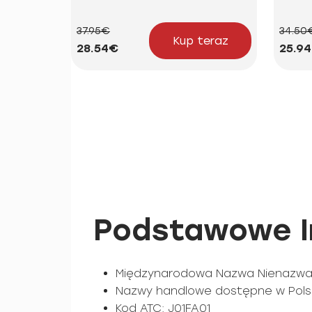
37.95€
34.50
Kup teraz
28.54€
25.9
Podstawowe I
Międzynarodowa Nazwa Nienazwan
Nazwy handlowe dostępne w Polsce
Kod ATC: J01FA01