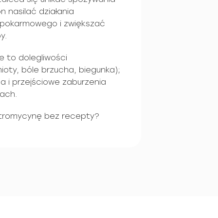
n nasilać działania
 pokarmowego i zwiększać
y.
e to dolegliwości
ioty, bóle brzucha, biegunka);
 i przejściowe zaburzenia
ach.
ytromycynę bez recepty?