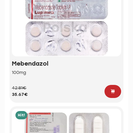
Mebendazol
100mg
42.81€
35.67€
Hit!