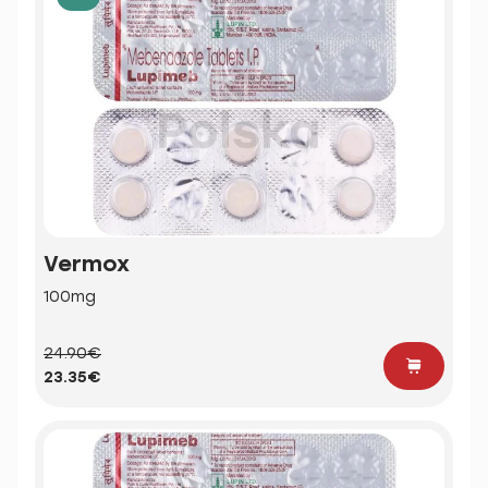
Vermox
100mg
24.90€
23.35€