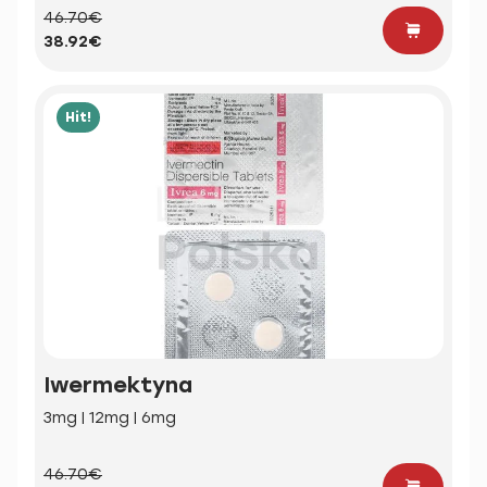
46.70€
38.92€
Hit!
Iwermektyna
3mg | 12mg | 6mg
46.70€