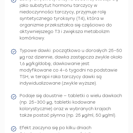
jako substytut hormonu tarczycy w
niedoczynności tarczycy, przyjmuje rolę
syntetycznego tyroksyny (T4), która w
organizmie przekształca się częściowo do
aktywniejszego T3 i zwiększa metabolizm
komórkowy.
Typowe dawki: początkowo u dorosłych 25–50
µg raz dziennie, dawka zastępcza zwykle około
1,6 µg/kg/dobę; dawkowanie jest
modyfikowane co 4–6 tygodni na podstawie
TSH; w terapii raka tarczycy dawki są
indywidualizowane (zwykle wyższe).
Podaje się doustnie — tabletki o wielu dawkach
(np. 25–300 µg, tabletki kodowane
kolorystycznie) oraz w wybranych krajach
także postać płynna (np. 25 µg/ml, 50 µg/ml).
Efekt zaczyna się po kilku dniach