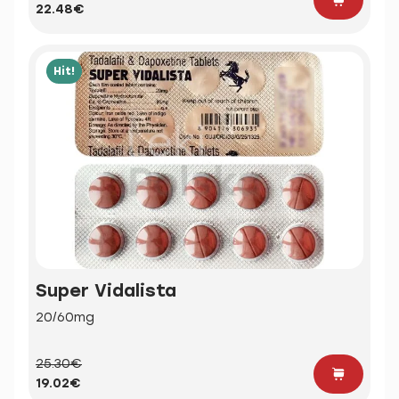
22.48€
Hit!
Super Vidalista
20/60mg
25.30€
19.02€