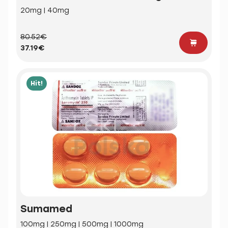
20mg | 40mg
80.52€
37.19€
Hit!
Sumamed
100mg | 250mg | 500mg | 1000mg