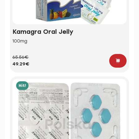
Kamagra Oral Jelly
100mg
65.56€
49.29€
Hit!