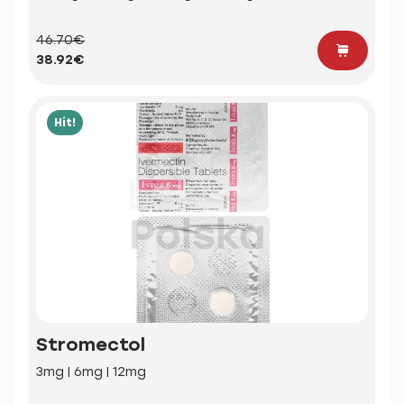
46.70€
38.92€
Hit!
Stromectol
3mg | 6mg | 12mg