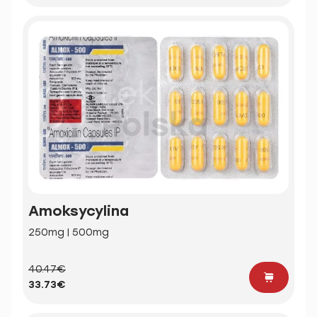
Amoksycylina
250mg | 500mg
40.47€
33.73€