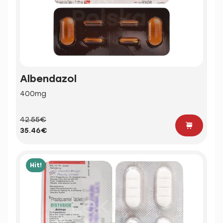
Albendazol
400mg
42.55€
35.46€
Hit!