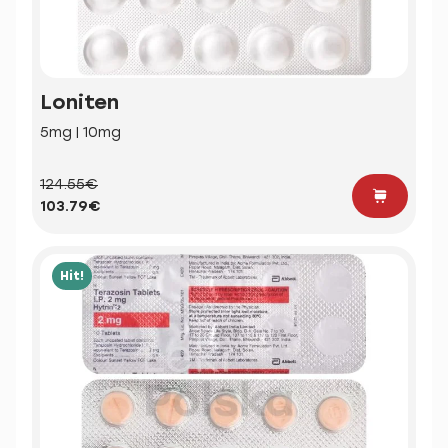
Loniten
5mg | 10mg
124.55€
103.79€
Hit!