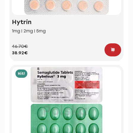
Hytrin
1mg | 2mg | 5mg
46.70€
38.92€
Hit!