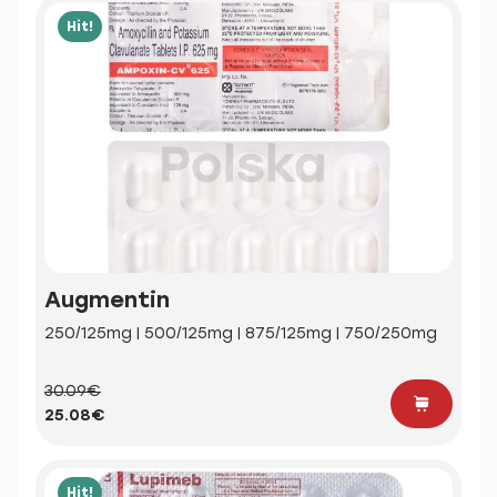
Hit!
Augmentin
250/125mg | 500/125mg | 875/125mg | 750/250mg
30.09€
25.08€
Hit!