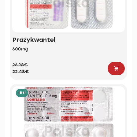
Prazykwantel
600mg
26.98€
22.48€
Hit!