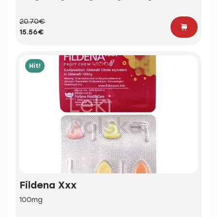
20.70€
15.56€
Hit!
Fildena Xxx
100mg