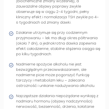
(biochemiczne zmiany wcześniej), a
zauważalne objawy poprawy zwykle
obserwuje się w ciągu 2–4 tygodni; pełny
kliniczny efekt i normalizacja TSH zwykle po 4–
6 tygodniach od zmiany dawki.
Działanie utrzymuje się przy codziennym
przyjmowaniu — lek ma długi okres półtrwania
(około 7 dni), a jednokrotna dawka zapewnia
efekt całodzienne; stabilne stężenia osiąga się
po kilku tygodniach.
Nadmierne spożycie alkoholu nie jest
bezwzględnym przeciwwskazaniem, ale
nadmierne picie może pogorszyć funkcję
tarczycy i metabolizm leku — zalecana
ostrożność i unikanie nadużywania alkoholu.
Najczęstsze działania niepożądane wynikają z
nadmiaru hormonu (objawy nadczynności):
nerwowość, bezsenność, drżenia, kołatanie