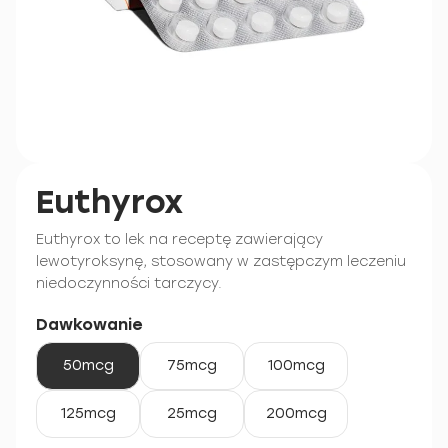
Euthyrox
Euthyrox to lek na receptę zawierający
lewotyroksynę, stosowany w zastępczym leczeniu
niedoczynności tarczycy.
Dawkowanie
50mcg
75mcg
100mcg
125mcg
25mcg
200mcg