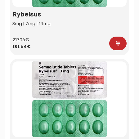
Rybelsus
3mg | 7mg | 14mg
217.96€
181.64€