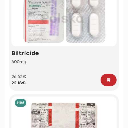
Biltricide
600mg
26.62€
22.18€
Hit!