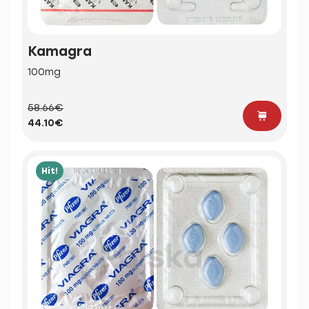
Kamagra
100mg
58.66€
44.10€
Hit!