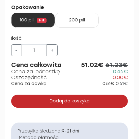
Opakowanie
100 pill
200 pill
Hit
Ilość:
-
+
Cena całkowita
51.02€
61.23€
Cena za jednostkę
0.46€
Oszczędność
0.00€
Cena za dawkę
0.51€
0.61€
Dodaj do koszyka
Przesyłka śledzona:
9-21 dni
Metoda płatności: