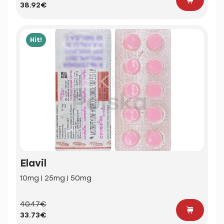
38.92€
Hit!
Elavil
10mg | 25mg | 50mg
40.47€
33.73€