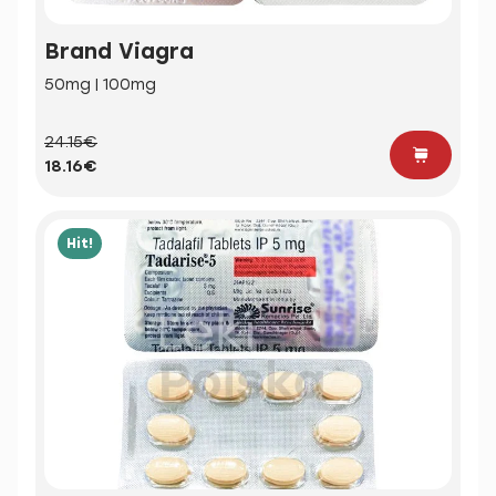
Brand Viagra
50mg | 100mg
24.15€
18.16€
Hit!