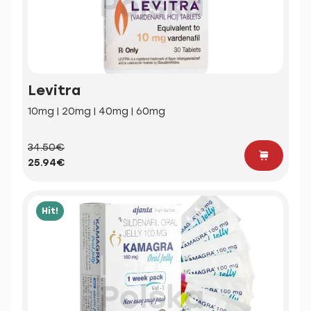
Levitra
10mg | 20mg | 40mg | 60mg
34.50€
25.94€
Hit!