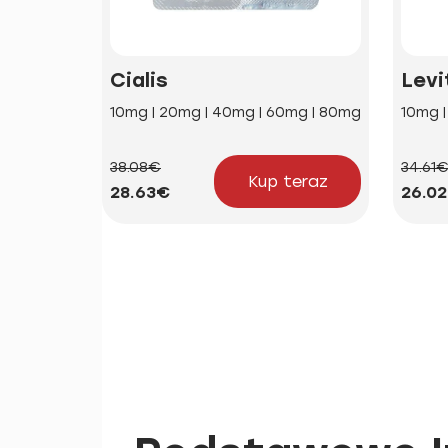
Cialis
Levi
10mg | 20mg | 40mg | 60mg | 80mg
10mg 
38.08€
34.61
Kup teraz
28.63€
26.0