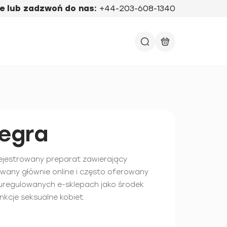
e lub zadzwoń do nas:
+44-203-608-1340
egra
ejestrowany preparat zawierający
dawany głównie online i często oferowany
euregulowanych e-sklepach jako środek
kcje seksualne kobiet.