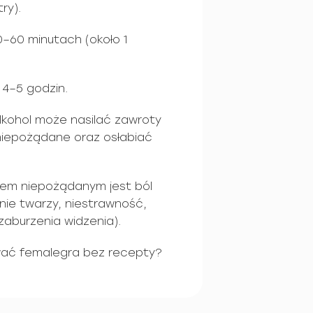
ry).
0–60 minutach (około 1
 4–5 godzin.
 alkohol może nasilać zawroty
a niepożądane oraz osłabiać
iem niepożądanym jest ból
nie twarzy, niestrawność,
zaburzenia widzenia).
wać femalegra bez recepty?