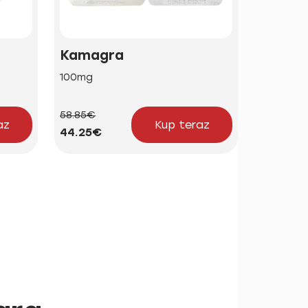
Kamagra
Brand 
100mg
50mg | 1
58.85€
24.23€
az
Kup teraz
44.25€
18.21€