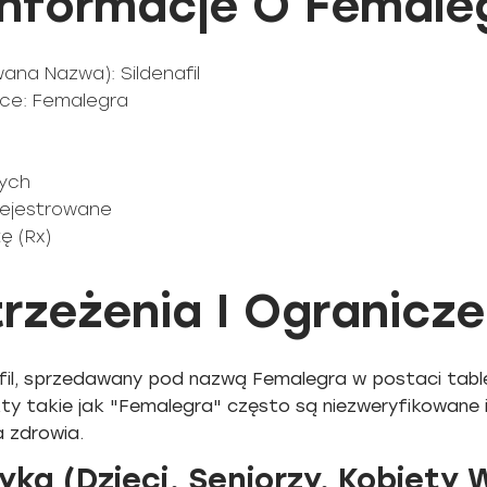
nformacje O Female
ana Nazwa): Sildenafil
ce: Femalegra
nych
arejestrowane
ę (Rx)
rzeżenia I Ogranicze
nafil, sprzedawany pod nazwą Femalegra w postaci tabl
ty takie jak "Femalegra" często są niezweryfikowane 
a zdrowia.
ka (Dzieci, Seniorzy, Kobiety 