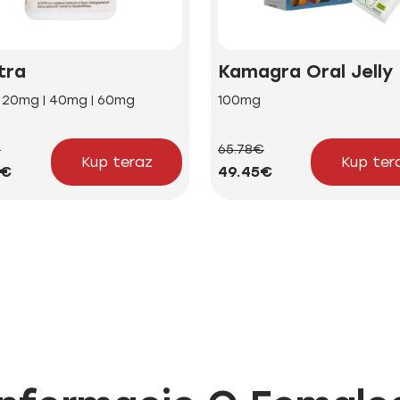
tra
Kamagra Oral Jelly
| 20mg | 40mg | 60mg
100mg
€
65.78€
Kup teraz
Kup ter
2€
49.45€