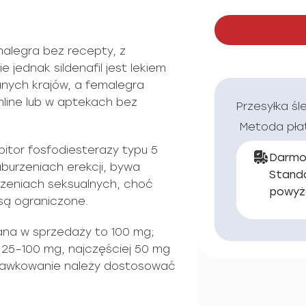
alegra bez recepty, z
e jednak sildenafil jest lekiem
nych krajów, a femalegra
nline lub w aptekach bez
Przesyłka śl
Metoda pła
ibitor fosfodiesterazy typu 5
Darmo
burzeniach erekcji, bywa
Stand
urzeniach seksualnych, choć
powyż
są ograniczone.
na w sprzedaży to 100 mg;
o 25–100 mg, najczęściej 50 mg
dawkowanie należy dostosować