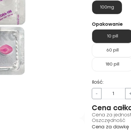
100mg
Opakowanie
10 pill
60 pill
180 pill
Ilość:
-
Cena całk
Cena za jednos
Oszczędność
Cena za dawkę