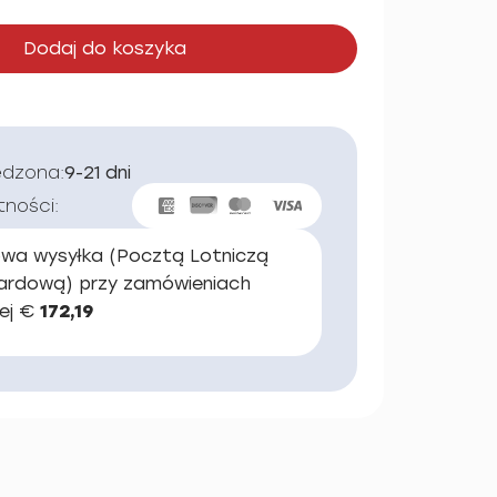
Dodaj do koszyka
edzona:
9-21 dni
tności:
wa wysyłka (Pocztą Lotniczą
ardową) przy zamówieniach
ej €
172,19