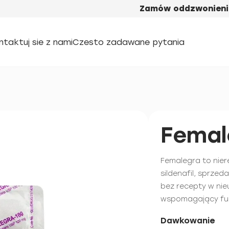
Zamów oddzwonieni
ntaktuj sie z nami
Czesto zadawane pytania
Femal
Femalegra to nier
sildenafil, sprze
bez recepty w ni
wspomagający fun
Dawkowanie