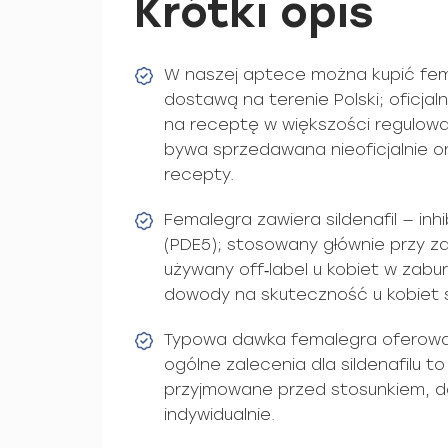
Krótki opis
W naszej aptece można kupić fem
dostawą na terenie Polski; oficjalni
na receptę w większości regulowa
bywa sprzedawana nieoficjalnie o
recepty.
Femalegra zawiera sildenafil — inh
(PDE5); stosowany głównie przy za
używany off‑label u kobiet w zab
dowody na skuteczność u kobiet 
Typowa dawka femalegra oferowa
ogólne zalecenia dla sildenafilu t
przyjmowane przed stosunkiem, 
indywidualnie.