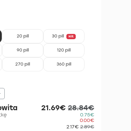
20 pill
30 pill
Hit
90 pill
120 pill
270 pill
360 pill
+
owita
21.69€
28.84€
tkę
0.75€
0.00€
2.17€
2.89€