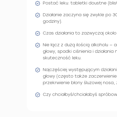
Postać leku: tabletki doustne (blist
Działanie zaczyna się zwykle po 3
godziny).
Czas działania to zazwyczaj około
Nie łącz z dużą ilością alkoholu —
głowy, spadki ciśnienia i działani
skuteczność leku.
Najczęściej występującym działan
głowy (często także zaczerwienie
przekrwienie błony śluzowej nosa, 
Czy chciałbyś/chciałabyś spróbo