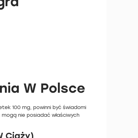
gra
nia W Polsce
etek 100 mg, powinni być świadomi
i mogą nie posiadać właściwych
W Ciąży)