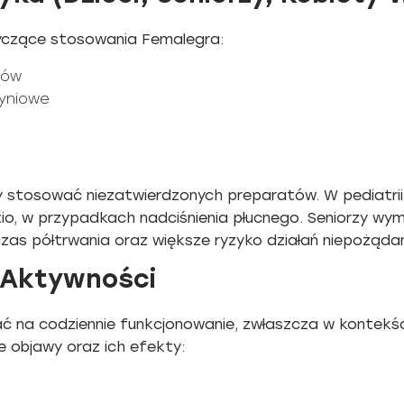
yczące stosowania Femalegra:
nów
zyniowe
ny stosować niezatwierdzonych preparatów. W pediatrii 
tio, w przypadkach nadciśnienia płucnego. Seniorzy w
as półtrwania oraz większe ryzyko działań niepożąda
 Aktywności
 na codziennie funkcjonowanie, zwłaszcza w kontekśc
e objawy oraz ich efekty: