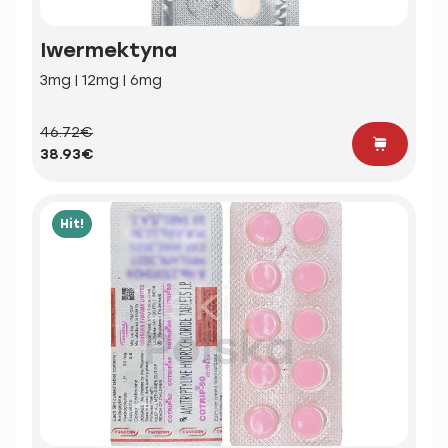
Iwermektyna
3mg | 12mg | 6mg
46.72€
38.93€
Hit!