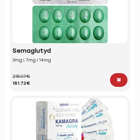
Semaglutyd
3mg | 7mg | 14mg
218.07€
181.72€