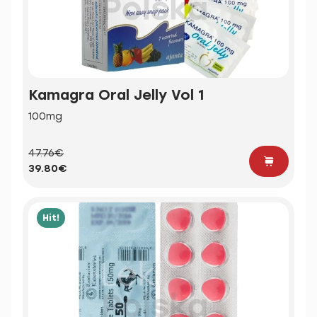
Kamagra Oral Jelly Vol 1
100mg
47.76€
39.80€
Hit!