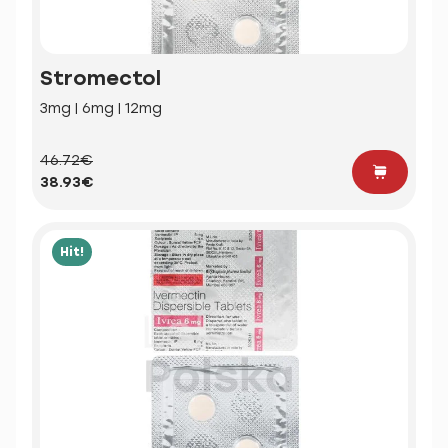
Stromectol
3mg | 6mg | 12mg
46.72€
38.93€
Hit!