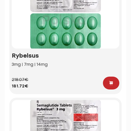
Rybelsus
3mg | 7mg | 14mg
218.07€
181.72€