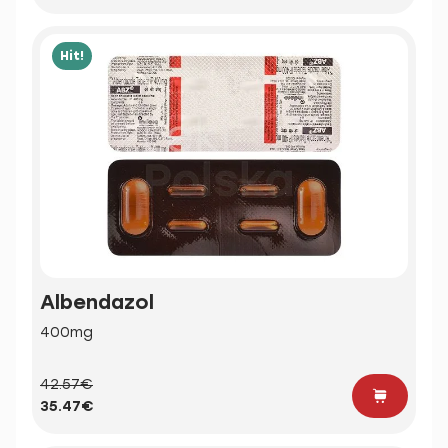
Hit!
Albendazol
400mg
42.57€
35.47€