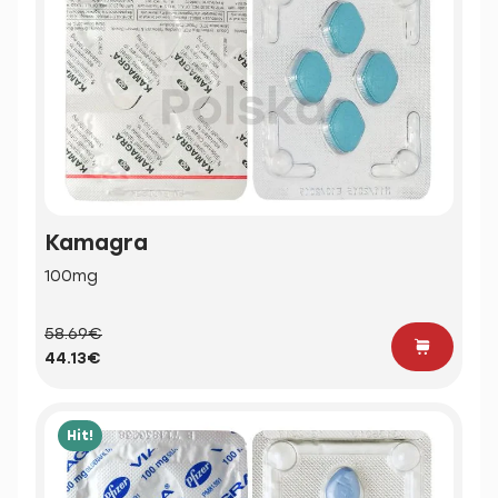
Kamagra
100mg
58.69€
44.13€
Hit!