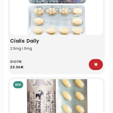
Cialis Daily
2.5mg | 5mg
31.07€
23.36€
Hit!