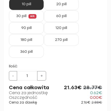
10 pill
20 pill
30 pill
60 pill
Hit
90 pill
120 pill
180 pill
270 pill
360 pill
Ilość:
-
+
Cena całkowita
21.63€
28.77€
Cena za jednostkę
0.62€
Oszczędność
0.00€
Cena za dawkę
2.16€
2.88€