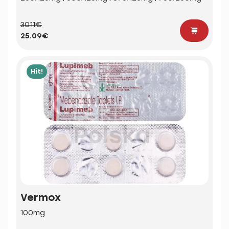
30.11€
25.09€
Hit!
Vermox
100mg