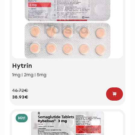
Hytrin
1mg | 2mg | 5mg
46.72€
38.93€
Hit!