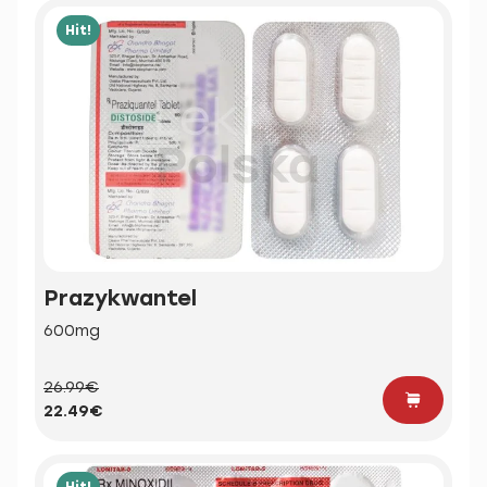
Hit!
Prazykwantel
600mg
26.99€
22.49€
Hit!