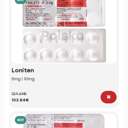
Loniten
5mg | 10mg
124.61€
103.84€
Hit!