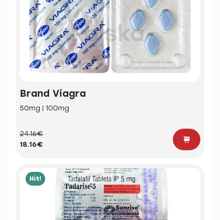
Brand Viagra
50mg | 100mg
24.16€
18.16€
Hit!