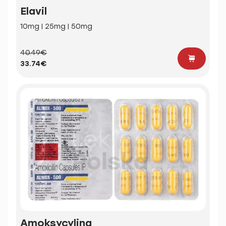
Elavil
10mg | 25mg | 50mg
40.49€
33.74€
Amoksycylina