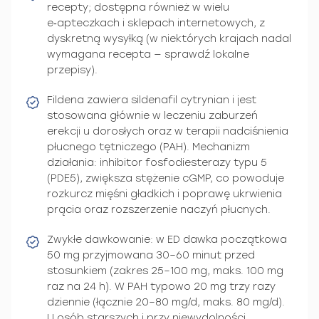
recepty; dostępna również w wielu
e‑apteczkach i sklepach internetowych, z
dyskretną wysyłką (w niektórych krajach nadal
wymagana recepta — sprawdź lokalne
przepisy).
Fildena zawiera sildenafil cytrynian i jest
stosowana głównie w leczeniu zaburzeń
erekcji u dorosłych oraz w terapii nadciśnienia
płucnego tętniczego (PAH). Mechanizm
działania: inhibitor fosfodiesterazy typu 5
(PDE5), zwiększa stężenie cGMP, co powoduje
rozkurcz mięśni gładkich i poprawę ukrwienia
prącia oraz rozszerzenie naczyń płucnych.
Zwykłe dawkowanie: w ED dawka początkowa
50 mg przyjmowana 30–60 minut przed
stosunkiem (zakres 25–100 mg, maks. 100 mg
raz na 24 h). W PAH typowo 20 mg trzy razy
dziennie (łącznie 20–80 mg/d, maks. 80 mg/d).
U osób starszych i przy niewydolności