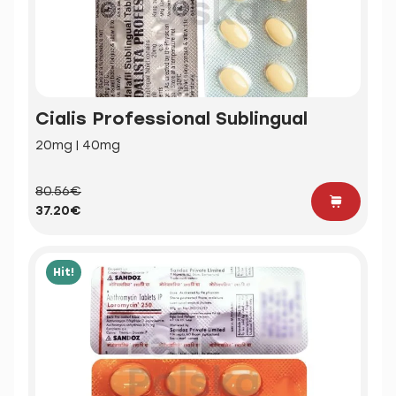
Cialis Professional Sublingual
20mg | 40mg
80.56€
37.20€
Hit!