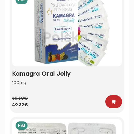
Kamagra Oral Jelly
100mg
65.60€
49.32€
Hit!