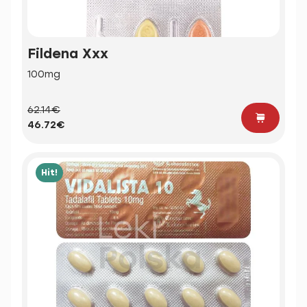
Fildena Xxx
100mg
62.14€
46.72€
Hit!