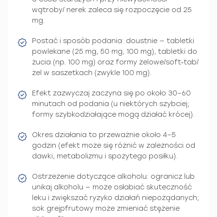
wątroby/ nerek zaleca się rozpoczęcie od 25
mg.
Postać i sposób podania: doustnie — tabletki
powlekane (25 mg, 50 mg, 100 mg), tabletki do
żucia (np. 100 mg) oraz formy żelowe/soft‑tab/
żel w saszetkach (zwykle 100 mg).
Efekt zazwyczaj zaczyna się po około 30–60
minutach od podania (u niektórych szybciej;
formy szybkodziałające mogą działać krócej).
Okres działania to przeważnie około 4–5
godzin (efekt może się różnić w zależności od
dawki, metabolizmu i spożytego posiłku).
Ostrzeżenie dotyczące alkoholu: ogranicz lub
unikaj alkoholu — może osłabiać skuteczność
leku i zwiększać ryzyko działań niepożądanych;
sok grejpfrutowy może zmieniać stężenie