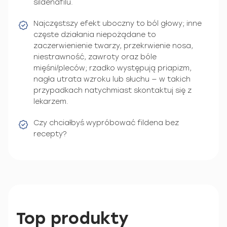
sildenafilu.
Najczęstszy efekt uboczny to ból głowy; inne
częste działania niepożądane to
zaczerwienienie twarzy, przekrwienie nosa,
niestrawność, zawroty oraz bóle
mięśni/pleców; rzadko występują priapizm,
nagła utrata wzroku lub słuchu — w takich
przypadkach natychmiast skontaktuj się z
lekarzem.
Czy chciałbyś wypróbować fildena bez
recepty?
Top produkty