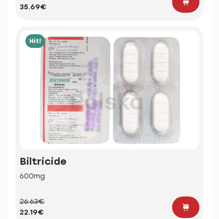
35.69€
Hit!
Biltricide
600mg
26.63€
22.19€