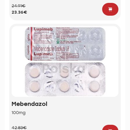
24.91€
23.36€
Mebendazol
100mg
42.83€