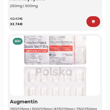
250mg | 500mg
40.49€
33.74€
Hit!
Augmentin
250/125mg | 500/125mg | 875/125mg | 750/250mg