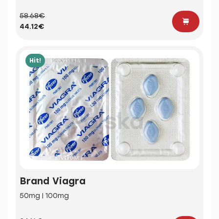
58.68€
44.12€
Hit!
Brand Viagra
50mg | 100mg