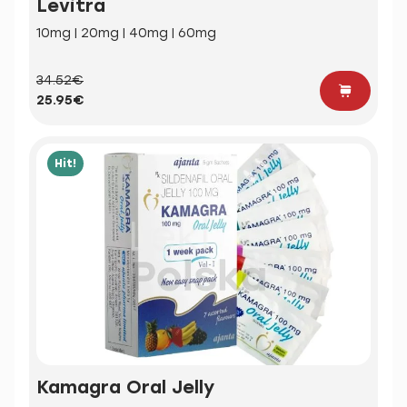
Levitra
10mg | 20mg | 40mg | 60mg
34.52€
25.95€
Hit!
Kamagra Oral Jelly