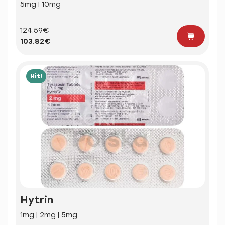
5mg | 10mg
124.59€
103.82€
Hit!
Hytrin
1mg | 2mg | 5mg