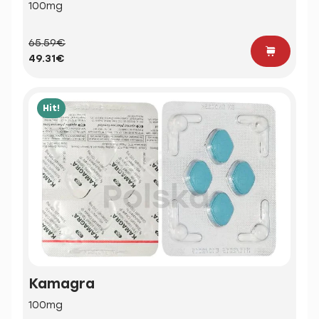
100mg
65.59€
49.31€
Hit!
Kamagra
100mg