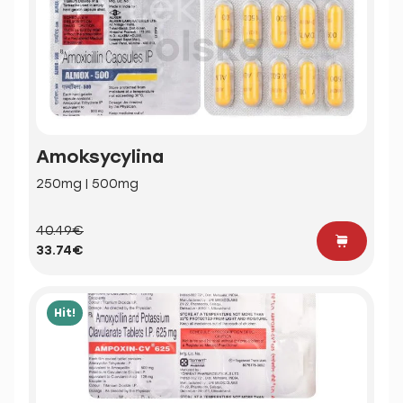
Amoksycylina
250mg | 500mg
40.49€
33.74€
Hit!