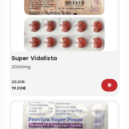
Super Vidalista
20/60mg
25.31€
19.03€