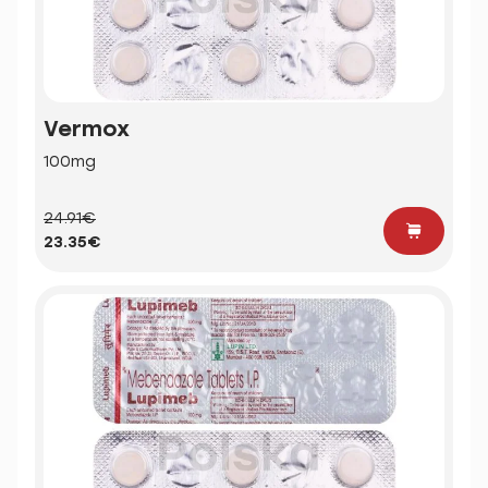
Vermox
100mg
24.91€
23.35€