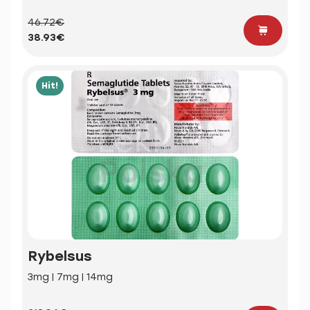
46.72€
38.93€
Hit!
Rybelsus
3mg | 7mg | 14mg