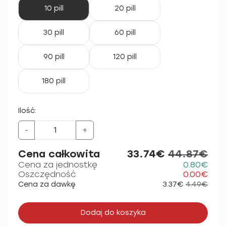
10 pill
20 pill
30 pill
60 pill
90 pill
120 pill
180 pill
Ilość:
-
+
Cena całkowita
33.74€
44.87€
Cena za jednostkę
0.80€
Oszczędność
0.00€
Cena za dawkę
3.37€
4.49€
Dodaj do koszyka