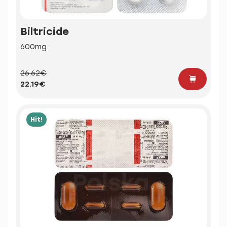
Biltricide
600mg
26.62€
22.19€
Hit!