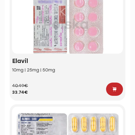
Elavil
10mg | 25mg | 50mg
40.49€
33.74€