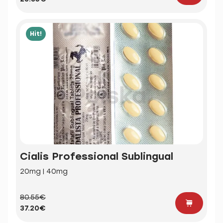
Hit!
Cialis Professional Sublingual
20mg | 40mg
80.55€
37.20€