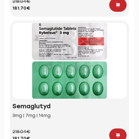
218.04€
181.70€
Semaglutyd
3mg | 7mg | 14mg
218.04€
181.70€