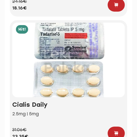
24.16€
18.16€
Hit!
Cialis Daily
2.5mg | 5mg
31.06€
23.35€