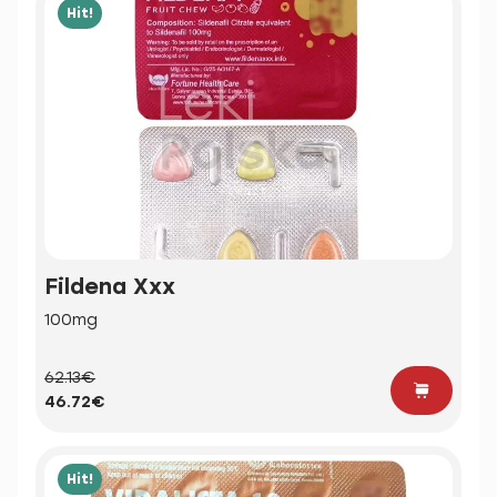
Hit!
Fildena Xxx
100mg
62.13€
46.72€
Hit!