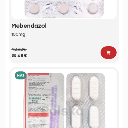
Mebendazol
100mg
42.82€
35.68€
Hit!