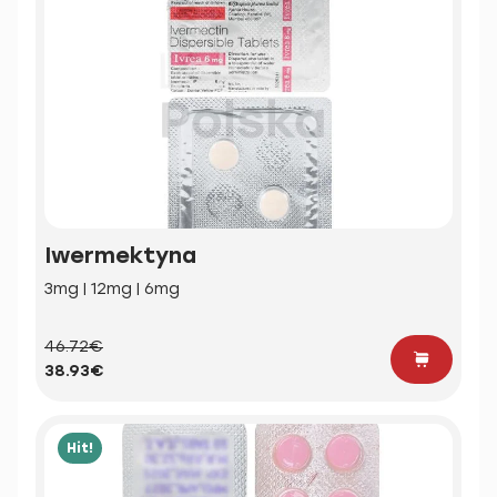
Iwermektyna
3mg | 12mg | 6mg
46.72€
38.93€
Hit!