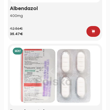
Albendazol
400mg
42.56€
35.47€
Hit!