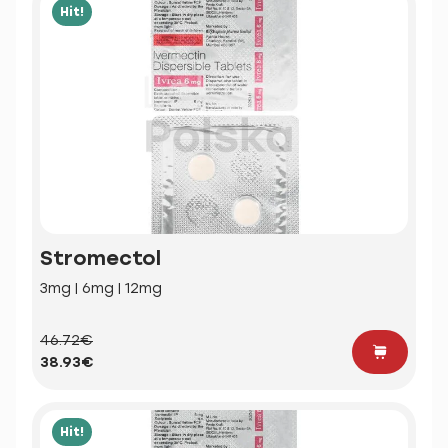
Hit!
Stromectol
3mg | 6mg | 12mg
46.72€
38.93€
Hit!