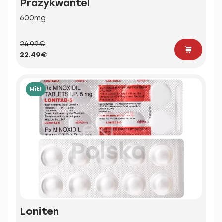
Prazykwantel
600mg
26.99€
22.49€
Hit!
Loniten