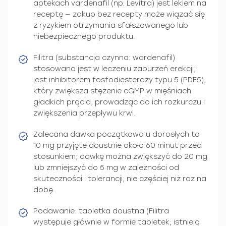
aptekach vardenafil (np. Levitra) jest lekiem na
receptę — zakup bez recepty może wiązać się
z ryzykiem otrzymania sfałszowanego lub
niebezpiecznego produktu.
Filitra (substancja czynna: wardenafil)
stosowana jest w leczeniu zaburzeń erekcji;
jest inhibitorem fosfodiesterazy typu 5 (PDE5),
który zwiększa stężenie cGMP w mięśniach
gładkich prącia, prowadząc do ich rozkurczu i
zwiększenia przepływu krwi.
Zalecana dawka początkowa u dorosłych to
10 mg przyjęte doustnie około 60 minut przed
stosunkiem; dawkę można zwiększyć do 20 mg
lub zmniejszyć do 5 mg w zależności od
skuteczności i tolerancji; nie częściej niż raz na
dobę.
Podawanie: tabletka doustna (Filitra
występuje głównie w formie tabletek; istnieją