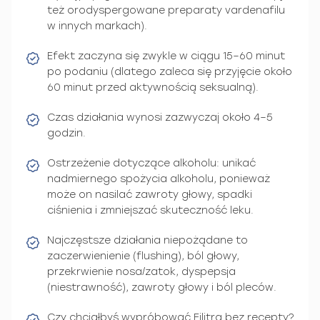
też orodyspergowane preparaty vardenafilu
w innych markach).
Efekt zaczyna się zwykle w ciągu 15–60 minut
po podaniu (dlatego zaleca się przyjęcie około
60 minut przed aktywnością seksualną).
Czas działania wynosi zazwyczaj około 4–5
godzin.
Ostrzeżenie dotyczące alkoholu: unikać
nadmiernego spożycia alkoholu, ponieważ
może on nasilać zawroty głowy, spadki
ciśnienia i zmniejszać skuteczność leku.
Najczęstsze działania niepożądane to
zaczerwienienie (flushing), ból głowy,
przekrwienie nosa/zatok, dyspepsja
(niestrawność), zawroty głowy i ból pleców.
Czy chciałbyś wypróbować Filitra bez recepty?