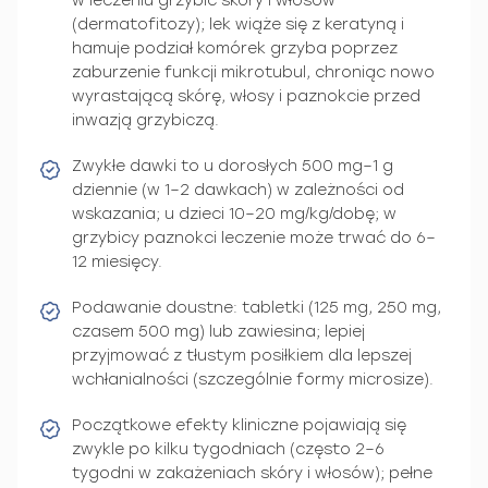
w leczeniu grzybic skóry i włosów
(dermatofitozy); lek wiąże się z keratyną i
hamuje podział komórek grzyba poprzez
zaburzenie funkcji mikrotubul, chroniąc nowo
wyrastającą skórę, włosy i paznokcie przed
inwazją grzybiczą.
Zwykłe dawki to u dorosłych 500 mg–1 g
dziennie (w 1–2 dawkach) w zależności od
wskazania; u dzieci 10–20 mg/kg/dobę; w
grzybicy paznokci leczenie może trwać do 6–
12 miesięcy.
Podawanie doustne: tabletki (125 mg, 250 mg,
czasem 500 mg) lub zawiesina; lepiej
przyjmować z tłustym posiłkiem dla lepszej
wchłanialności (szczególnie formy microsize).
Początkowe efekty kliniczne pojawiają się
zwykle po kilku tygodniach (często 2–6
tygodni w zakażeniach skóry i włosów); pełne