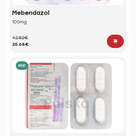
Mebendazol
100mg
42.82€
35.68€
Hit!