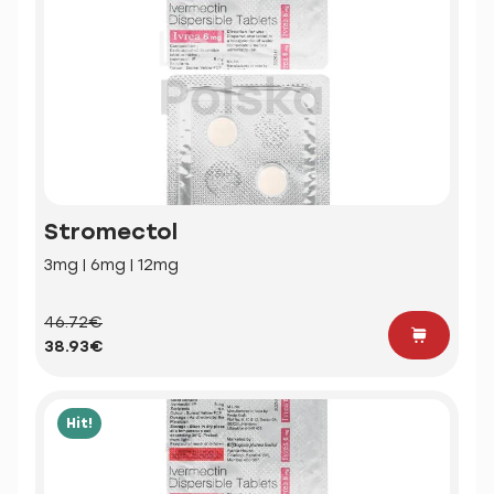
Stromectol
3mg | 6mg | 12mg
46.72€
38.93€
Hit!