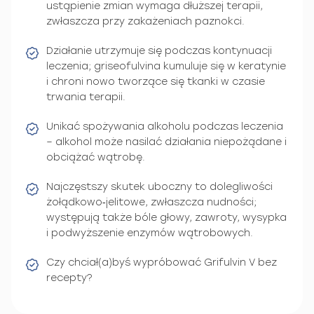
ustąpienie zmian wymaga dłuższej terapii,
zwłaszcza przy zakażeniach paznokci.
Działanie utrzymuje się podczas kontynuacji
leczenia; griseofulvina kumuluje się w keratynie
i chroni nowo tworzące się tkanki w czasie
trwania terapii.
Unikać spożywania alkoholu podczas leczenia
– alkohol może nasilać działania niepożądane i
obciążać wątrobę.
Najczęstszy skutek uboczny to dolegliwości
żołądkowo‑jelitowe, zwłaszcza nudności;
występują także bóle głowy, zawroty, wysypka
i podwyższenie enzymów wątrobowych.
Czy chciał(a)byś wypróbować Grifulvin V bez
recepty?