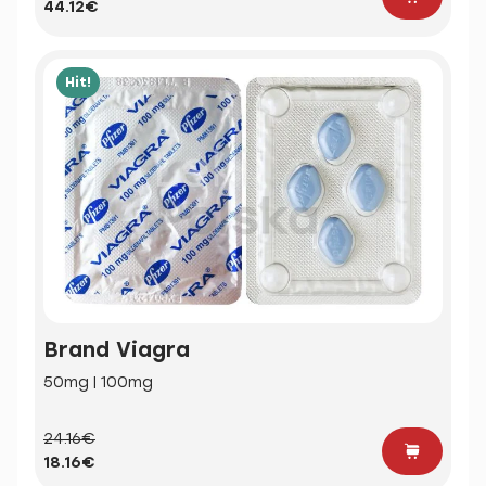
44.12€
Hit!
Brand Viagra
50mg | 100mg
24.16€
18.16€