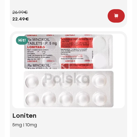
26.99€
22.49€
Hit!
Loniten
5mg | 10mg