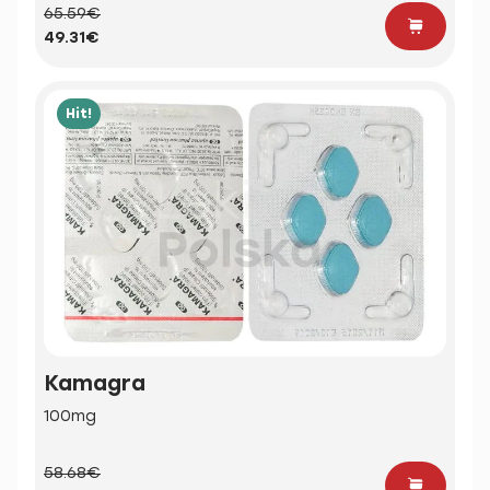
65.59€
49.31€
Hit!
Kamagra
100mg
58.68€