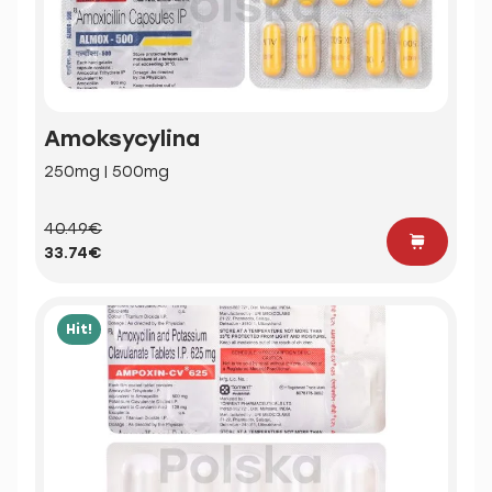
Amoksycylina
250mg | 500mg
40.49€
33.74€
Hit!