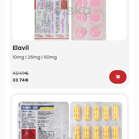
Elavil
10mg | 25mg | 50mg
40.49€
33.74€