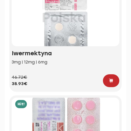
Iwermektyna
3mg | 12mg | 6mg
46.72€
38.93€
Hit!