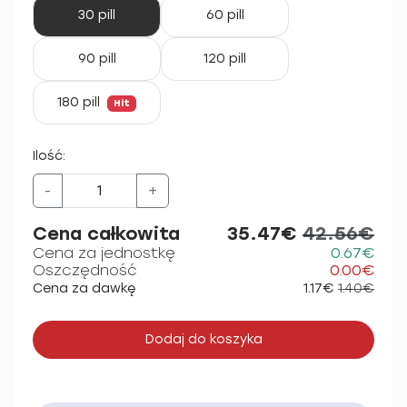
30 pill
60 pill
90 pill
120 pill
180 pill
Hit
Ilość:
-
+
Cena całkowita
35.47€
42.56€
Cena za jednostkę
0.67€
Oszczędność
0.00€
Cena za dawkę
1.17€
1.40€
Dodaj do koszyka