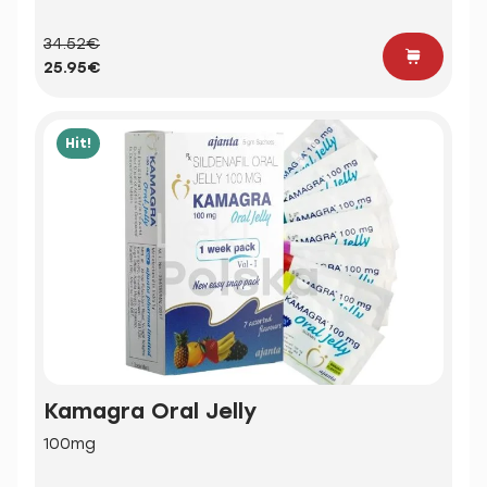
34.52€
25.95€
Hit!
Kamagra Oral Jelly
100mg