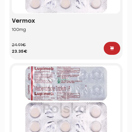
Vermox
100mg
24.91€
23.35€