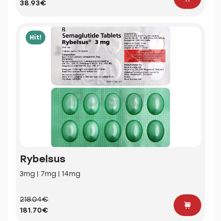
38.93€
Hit!
Rybelsus
3mg | 7mg | 14mg
218.04€
181.70€