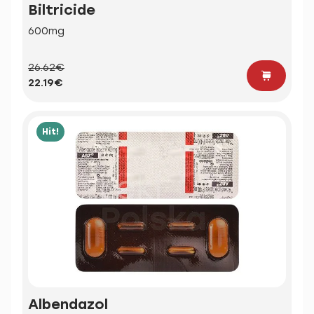
Biltricide
600mg
26.62€
22.19€
Hit!
Albendazol