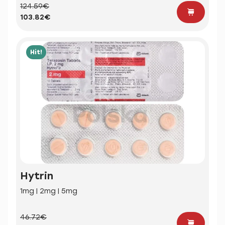
124.59€
103.82€
Hit!
Hytrin
1mg | 2mg | 5mg
46.72€