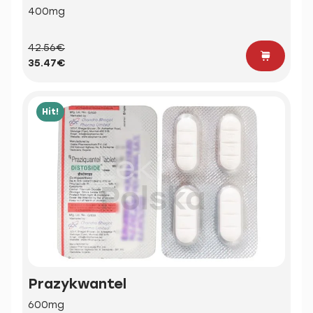
400mg
42.56€
35.47€
Hit!
Prazykwantel
600mg