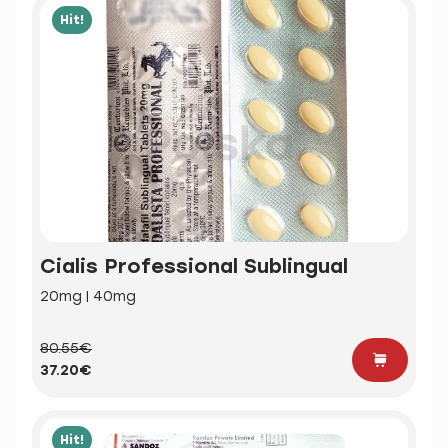
Hit!
Cialis Professional Sublingual
20mg | 40mg
80.55€
37.20€
Hit!