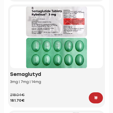
Semaglutyd
3mg | 7mg | 14mg
218.04€
181.70€