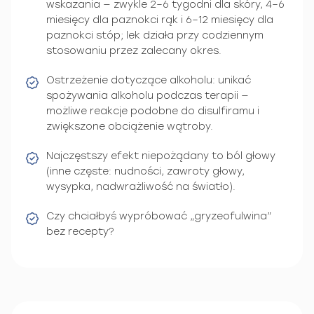
wskazania — zwykle 2–6 tygodni dla skóry, 4–6
miesięcy dla paznokci rąk i 6–12 miesięcy dla
paznokci stóp; lek działa przy codziennym
stosowaniu przez zalecany okres.
Ostrzeżenie dotyczące alkoholu: unikać
spożywania alkoholu podczas terapii —
możliwe reakcje podobne do disulfiramu i
zwiększone obciążenie wątroby.
Najczęstszy efekt niepożądany to ból głowy
(inne częste: nudności, zawroty głowy,
wysypka, nadwrażliwość na światło).
Czy chciałbyś wypróbować „gryzeofulwina”
bez recepty?