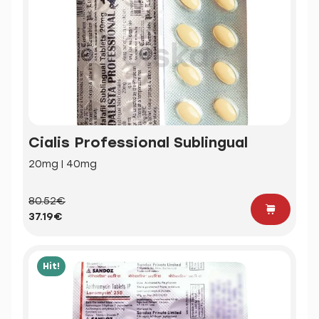
Cialis Professional Sublingual
20mg | 40mg
80.52€
37.19€
Hit!