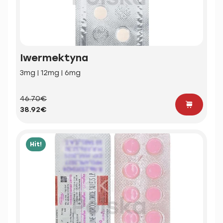
Iwermektyna
3mg | 12mg | 6mg
46.70€
38.92€
Hit!