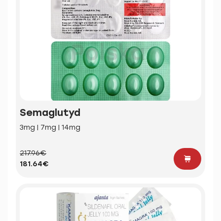
Semaglutyd
3mg | 7mg | 14mg
217.96€
181.64€