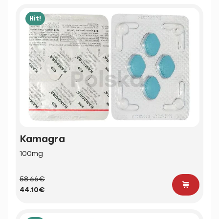
Hit!
Kamagra
100mg
58.66€
44.10€