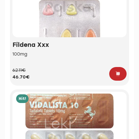
Fildena Xxx
100mg
62.11€
46.70€
Hit!