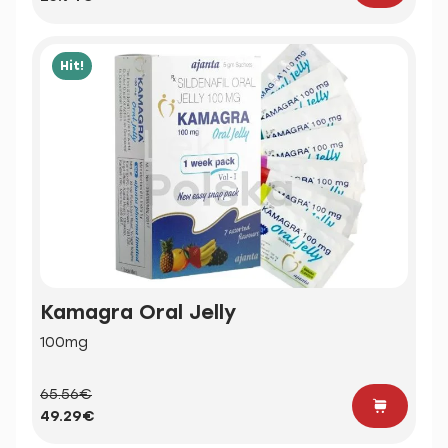
Hit!
Kamagra Oral Jelly
100mg
65.56€
49.29€