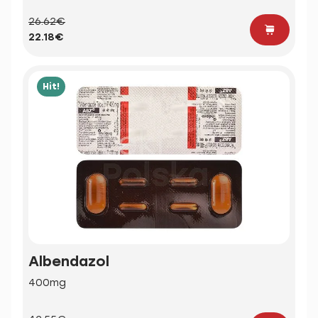
26.62€
22.18€
Hit!
Albendazol
400mg