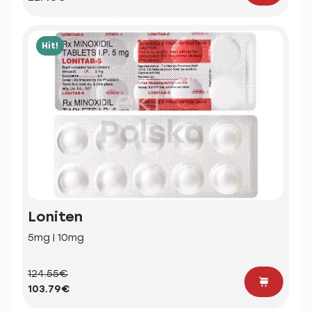
Hit!
Loniten
5mg | 10mg
124.55€
103.79€