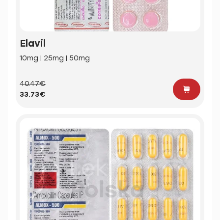
Elavil
10mg | 25mg | 50mg
40.47€
33.73€