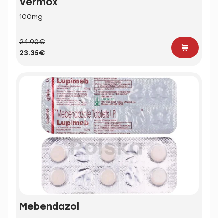
Vermox
100mg
24.90€
23.35€
Mebendazol