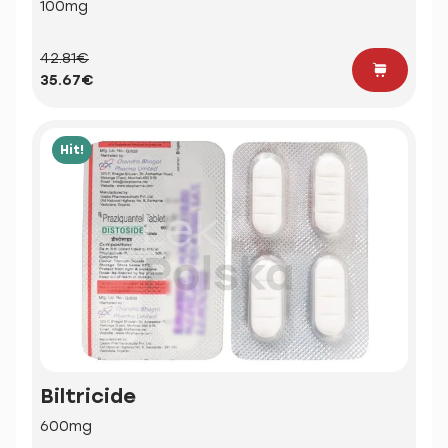
100mg
42.81€
35.67€
Hit!
Biltricide
600mg