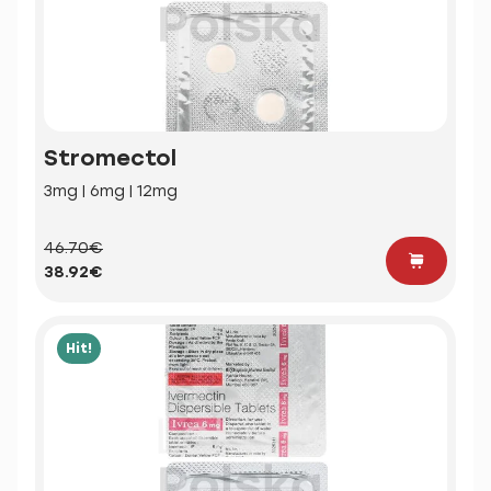
Stromectol
3mg | 6mg | 12mg
46.70€
38.92€
Hit!