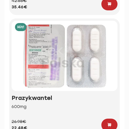
42.55€
35.46€
Hit!
Prazykwantel
600mg
26.98€
22.48€