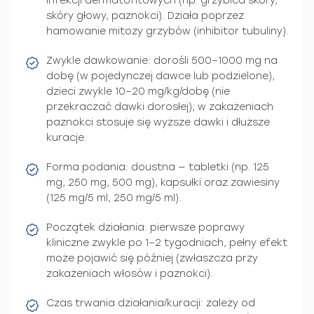
infekcji dermatofitowych (np. grzybica skóry,
skóry głowy, paznokci). Działa poprzez
hamowanie mitozy grzybów (inhibitor tubuliny).
Zwykle dawkowanie: dorośli 500–1000 mg na
dobę (w pojedynczej dawce lub podzielone),
dzieci zwykle 10–20 mg/kg/dobę (nie
przekraczać dawki dorosłej); w zakażeniach
paznokci stosuje się wyższe dawki i dłuższe
kuracje.
Forma podania: doustna — tabletki (np. 125
mg, 250 mg, 500 mg), kapsułki oraz zawiesiny
(125 mg/5 ml, 250 mg/5 ml).
Początek działania: pierwsze poprawy
kliniczne zwykle po 1–2 tygodniach, pełny efekt
może pojawić się później (zwłaszcza przy
zakażeniach włosów i paznokci).
Czas trwania działania/kuracji: zależy od