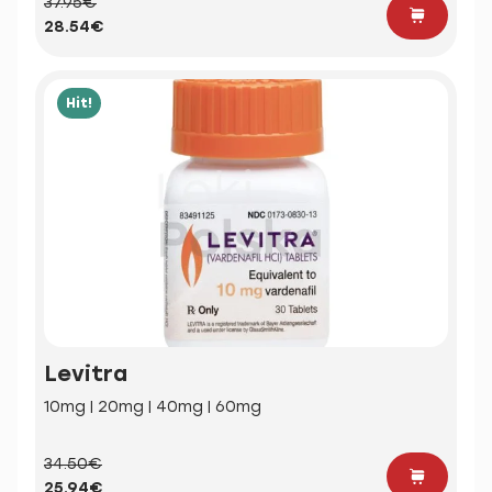
37.95€
28.54€
Hit!
Levitra
10mg | 20mg | 40mg | 60mg
34.50€
25.94€