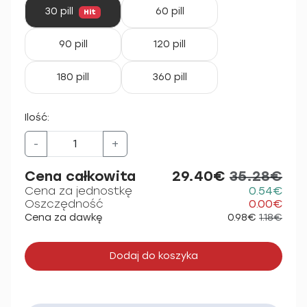
30 pill
60 pill
Hit
90 pill
120 pill
180 pill
360 pill
Ilość:
-
+
Cena całkowita
29.40€
35.28€
Cena za jednostkę
0.54€
Oszczędność
0.00€
Cena za dawkę
0.98€
1.18€
Dodaj do koszyka