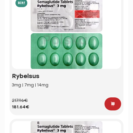
Hit!
Rybelsus
3mg | 7mg | 14mg
217.96€
181.64€