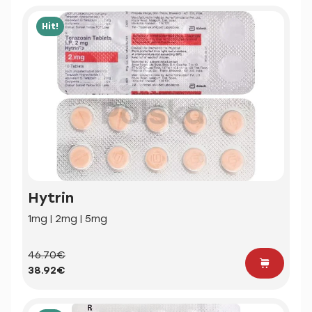
Hit!
Hytrin
1mg | 2mg | 5mg
46.70€
38.92€