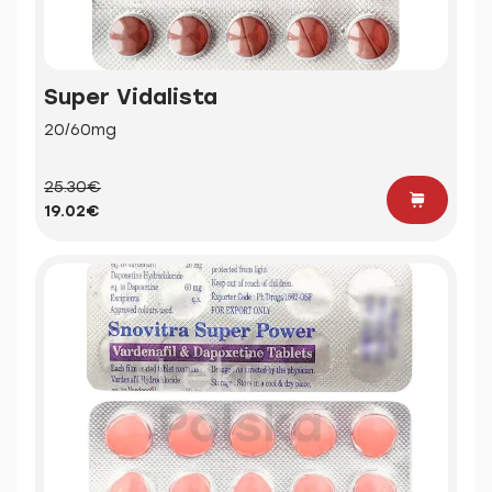
Super Vidalista
20/60mg
25.30€
19.02€