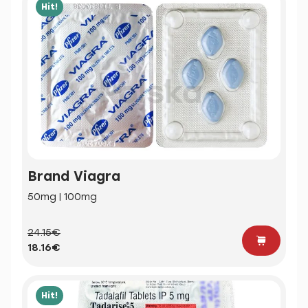
Hit!
Brand Viagra
50mg | 100mg
24.15€
18.16€
Hit!