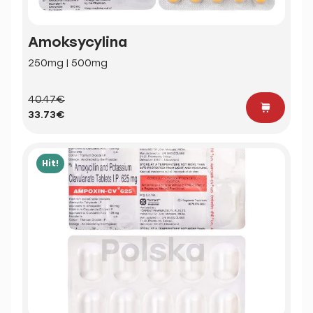
Amoksycylina
250mg | 500mg
40.47€
33.73€
Hit!