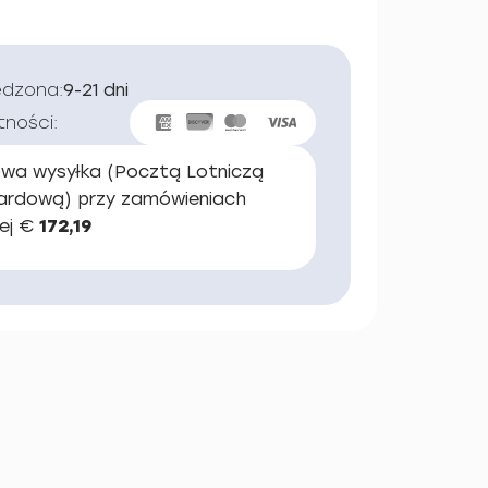
edzona:
9-21 dni
tności:
wa wysyłka (Pocztą Lotniczą
ardową) przy zamówieniach
ej €
172,19