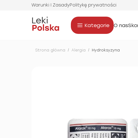
Warunki I Zasady
Politykę prywatności
Kategorie
O nas
Sko
Strona główna
/
Alergia
/
Hydroksyzyna