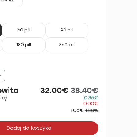
60 pill
90 pill
180 pill
360 pill
+
owita
32.00€
38.40€
tkę
0.35€
0.00€
1.06€
1.28€
Dodaj do koszyka