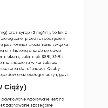
mg) oraz syrop (2 mg/ml), to lek z
rdiologiczne, przed rozpoczęciem
e jest również zrozumienie związku
a ci z historią chorób sercowo-
lekami, takimi jak SSRI, SNRI i
co ma znaczenie w kontekście
skazania do refundacji. Osoby
ojazdów oraz obsługi maszyn, gdyż
W Ciąży)
, a dawkowanie wzorowane jest na
est zachowanie szczególnej