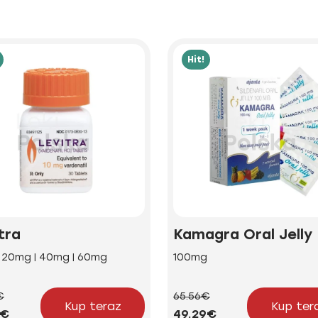
Hit!
tra
Kamagra Oral Jelly
| 20mg | 40mg | 60mg
100mg
€
65.56€
Kup teraz
Kup ter
4€
49.29€