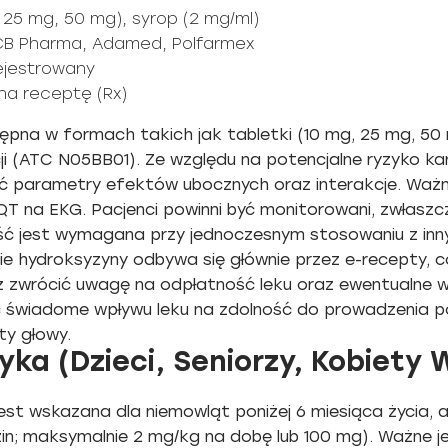
 25 mg, 50 mg), syrop (2 mg/ml)
 UCB Pharma, Adamed, Polfarmex
rejestrowany
 na receptę (Rx)
ępna w formach takich jak tabletki (10 mg, 25 mg, 50 
ji (ATC N05BB01). Ze względu na potencjalne ryzyko ka
nić parametry efektów ubocznych oraz interakcje. Ważn
T na EKG. Pacjenci powinni być monitorowani, zwłaszcz
 jest wymagana przy jednoczesnym stosowaniu z innymi 
ie hydroksyzyny odbywa się głównie przez e-recepty, 
eż zwrócić uwagę na odpłatność leku oraz ewentualne w
ć świadome wpływu leku na zdolność do prowadzenia p
y głowy.
ka (Dzieci, Seniorzy, Kobiety 
 jest wskazana dla niemowląt poniżej 6 miesiąca życia
zin; maksymalnie 2 mg/kg na dobę lub 100 mg). Ważne j