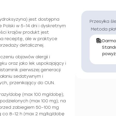
ydroksyzyna) jest dostępna
Przesyłka śl
 Polski w 5–14 dni i dyskretnym
Metoda pła
ści krajów produkt jest
na receptę, ale w praktyce
Darmo
rzedaży detalicznej.
Stand
powyż
zeniu objawów alergii i
ęku oraz jako lek uspokajający i
istaminik pierwszej generacji
iałaniu sedatywnym i
ych, przenikający do OUN.
razy/dobę (max 100 mg/dobę);
podzielonych (max 100 mg); na
 przed zabiegiem 50–100 mg
g co 8–12 h (max 2 mg/kg/dobę