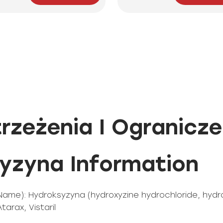
rzeżenia I Ogranicze
yzyna Information
y Name): Hydroksyzyna (hydroxyzine hydrochloride, hyd
arax, Vistaril