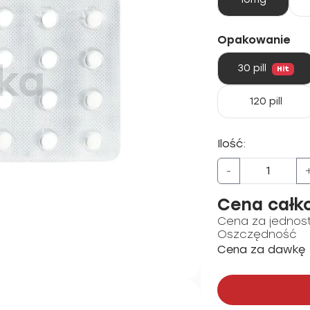
Opakowanie
30 pill
Hit
120 pill
Ilość:
-
Cena całk
Cena za jednos
Oszczędność
Cena za dawkę