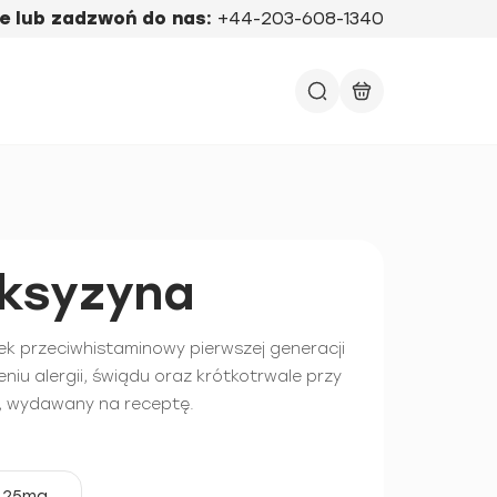
e lub zadzwoń do nas:
+44-203-608-1340
ksyzyna
ek przeciwhistaminowy pierwszej generacji
niu alergii, świądu oraz krótkotrwale przy
i, wydawany na receptę.
25mg