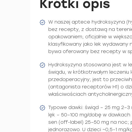
Krótki opis
W naszej aptece hydroksyzyna (h
bez recepty, z dostawą na terenie
opakowaniem; oficjalnie w większo
klasyfikowany jako lek wydawany 
bywa oferowany bez recepty w sp
Hydroksyzyna stosowana jest w lec
świądu, w krótkotrwałym leczeniu l
przedoperacyjny; jest to przeciwh
(antagonista receptorów H1) o dz
właściwościach antycholinergiczn
Typowe dawki: świąd – 25 mg 2–3 
lęk – 50–100 mg/dobę w dawkach 
sen (off-label) 25–50 mg na noc;
jednorazowo. U dzieci ~0,5–1 mg/k