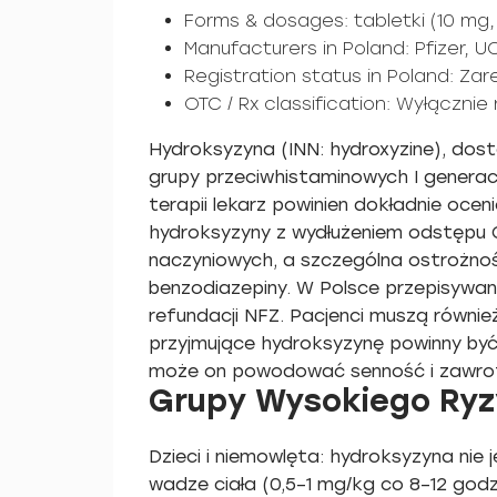
Forms & dosages: tabletki (10 mg,
Manufacturers in Poland: Pfizer,
Registration status in Poland: Za
OTC / Rx classification: Wyłącznie
Hydroksyzyna (INN: hydroxyzine), dost
grupy przeciwhistaminowych I generac
terapii lekarz powinien dokładnie oce
hydroksyzyny z wydłużeniem odstępu Q
naczyniowych, a szczególna ostrożność
benzodiazepiny. W Polsce przepisywan
refundacji NFZ. Pacjenci muszą równi
przyjmujące hydroksyzynę powinny by
może on powodować senność i zawrot
Grupy Wysokiego Ryzy
Dzieci i niemowlęta: hydroksyzyna nie
wadze ciała (0,5–1 mg/kg co 8–12 god