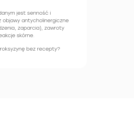
danym jest senność i
ż objawy antycholinergiczne
zenia, zaparcia), zawroty
reakcje skórne.
roksyzynę bez recepty?