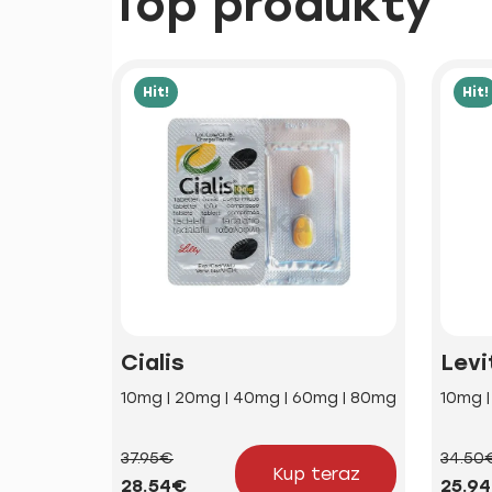
Top produkty
Hit!
Hit!
Cialis
Levi
10mg | 20mg | 40mg | 60mg | 80mg
10mg 
37.95€
34.50
Kup teraz
28.54€
25.9