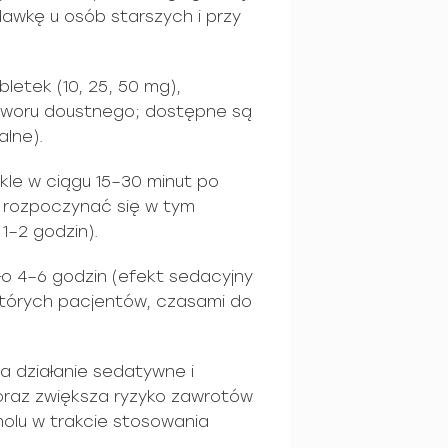
dawkę u osób starszych i przy
letek (10, 25, 50 mg),
oztworu doustnego; dostępne są
alne).
ykle w ciągu 15–30 minut po
 rozpoczynać się w tym
1–2 godzin).
ło 4–6 godzin (efekt sedacyjny
których pacjentów, czasami do
la działanie sedatywne i
raz zwiększa ryzyko zawrotów
oholu w trakcie stosowania