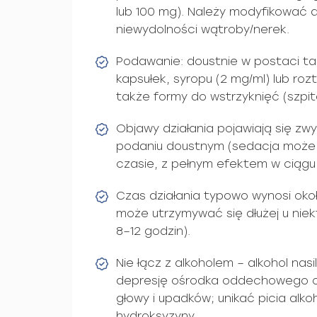
lub 100 mg). Należy modyfikować 
niewydolności wątroby/nerek.
Podawanie: doustnie w postaci tab
kapsułek, syropu (2 mg/ml) lub r
także formy do wstrzyknięć (szpit
Objawy działania pojawiają się zw
podaniu doustnym (sedacja może
czasie, z pełnym efektem w ciągu 
Czas działania typowo wynosi oko
może utrzymywać się dłużej u nie
8–12 godzin).
Nie łącz z alkoholem – alkohol nasi
depresję ośrodka oddechowego o
głowy i upadków; unikać picia alk
hydroksyzyny.