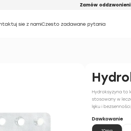
Zamów oddzwonieni
ntaktuj sie z nami
Czesto zadawane pytania
Hydro
Hydroksyzyna to l
stosowany w lecze
lęku i bezsennośc
Dawkowanie
10mg