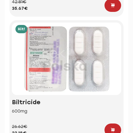
42.81€
35.67€
Hit!
Biltricide
600mg
26.62€