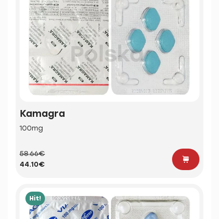
Kamagra
100mg
58.66€
44.10€
Hit!