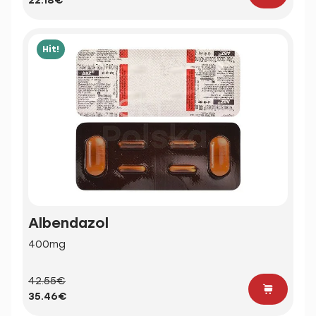
22.18€
Hit!
Albendazol
400mg
42.55€
35.46€