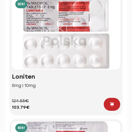
Hit!
Loniten
5mg | 10mg
124.55€
103.79€
Hit!