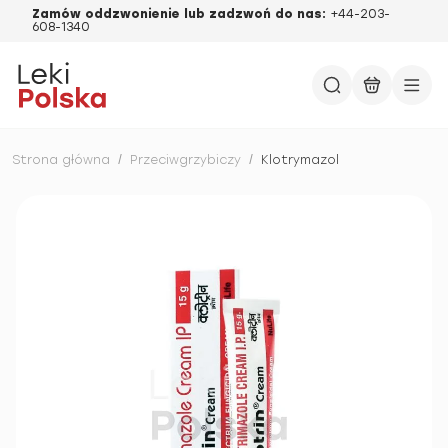
Zamów oddzwonienie lub zadzwoń do nas:
+44-203-
608-1340
Strona główna
/
Przeciwgrzybiczy
/
Klotrymazol