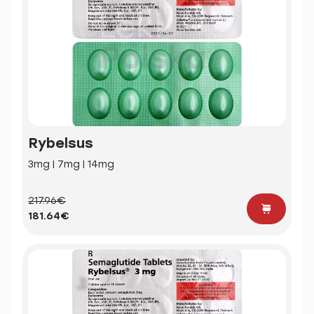
Rybelsus
3mg | 7mg | 14mg
217.96€
181.64€