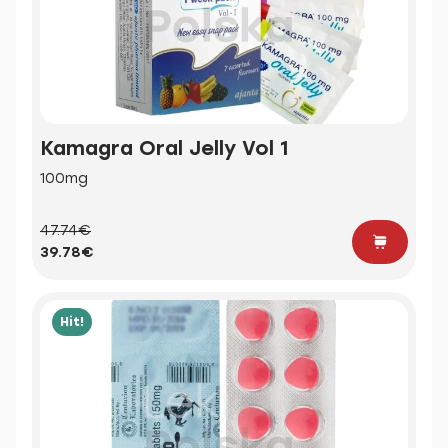
Kamagra Oral Jelly Vol 1
100mg
47.74€
39.78€
Hit!