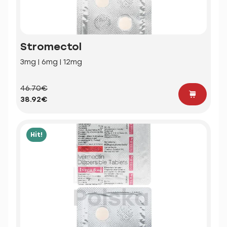
Stromectol
3mg | 6mg | 12mg
46.70€
38.92€
Hit!