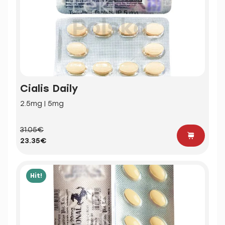
Cialis Daily
2.5mg | 5mg
31.05€
23.35€
Hit!