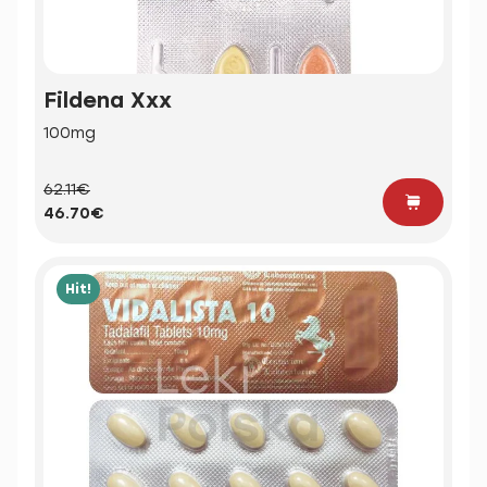
Fildena Xxx
100mg
62.11€
46.70€
Hit!