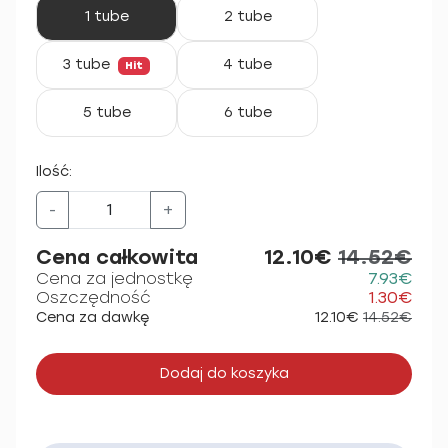
1 tube
2 tube
3 tube
4 tube
Hit
5 tube
6 tube
Ilość:
-
+
Cena całkowita
12.10€
14.52€
Cena za jednostkę
7.93€
Oszczędność
1.30€
Cena za dawkę
12.10€
14.52€
Dodaj do koszyka