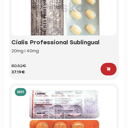
Cialis Professional Sublingual
20mg | 40mg
80.52€
37.19€
Hit!