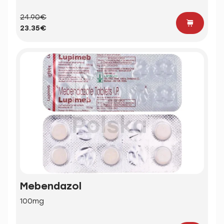
24.90€
23.35€
Mebendazol
100mg