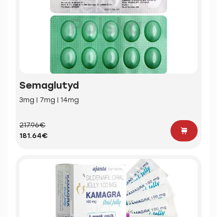
Semaglutyd
3mg | 7mg | 14mg
217.96€
181.64€