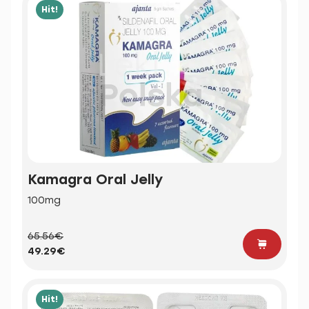
Hit!
Kamagra Oral Jelly
100mg
65.56€
49.29€
Hit!