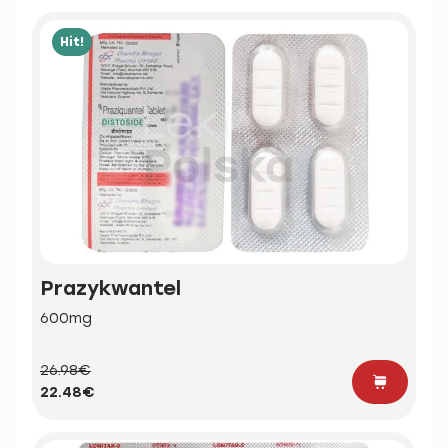
Hit!
Prazykwantel
600mg
26.98€
22.48€