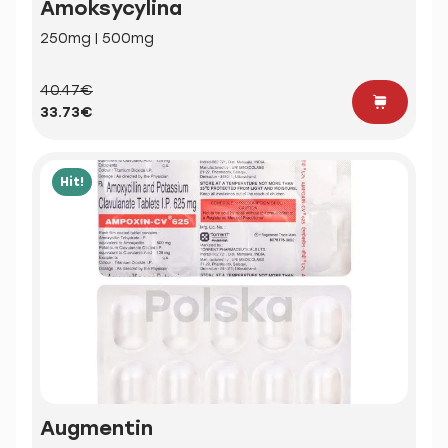
Amoksycylina
250mg | 500mg
40.47€
33.73€
Hit!
Augmentin