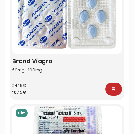
Brand Viagra
50mg | 100mg
24.15€
18.16€
Hit!