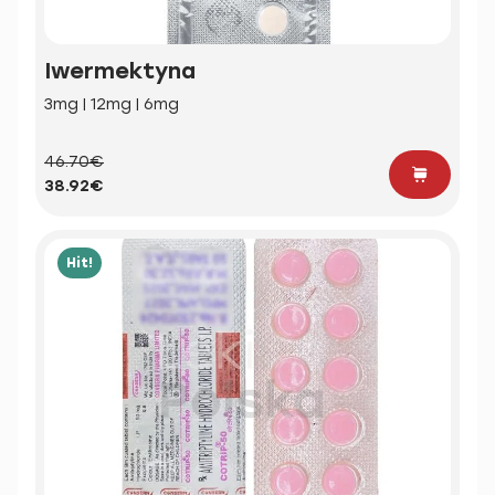
Iwermektyna
3mg | 12mg | 6mg
46.70€
38.92€
Hit!