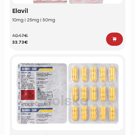
Elavil
10mg | 25mg | 50mg
40.47€
33.73€