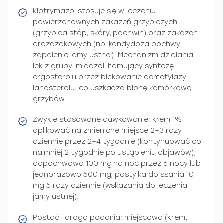
Klotrymazol stosuje się w leczeniu
powierzchownych zakażeń grzybiczych
(grzybica stóp, skóry, pachwin) oraz zakażeń
drożdżakowych (np. kandydoza pochwy,
zapalenie jamy ustnej). Mechanizm działania:
lek z grupy imidazoli hamujący syntezę
ergosterolu przez blokowanie demetylazy
lanosterolu, co uszkadza błonę komórkową
grzybów.
Zwykle stosowane dawkowanie: krem 1%
aplikować na zmienione miejsce 2–3 razy
dziennie przez 2–4 tygodnie (kontynuować co
najmniej 2 tygodnie po ustąpieniu objawów);
dopochwowo 100 mg na noc przez 6 nocy lub
jednorazowo 500 mg; pastylka do ssania 10
mg 5 razy dziennie (wskazania do leczenia
jamy ustnej).
Postać i droga podania: miejscowa (krem,