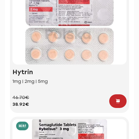
Hytrin
1mg | 2mg | 5mg
46.70€
38.92€
Hit!