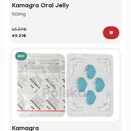
Kamagra Oral Jelly
100mg
65.59€
49.31€
Hit!
Kamagra