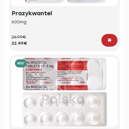
Prazykwantel
600mg
26.99€
22.49€
Hit!