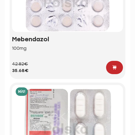
Mebendazol
100mg
42.82€
35.68€
Hit!