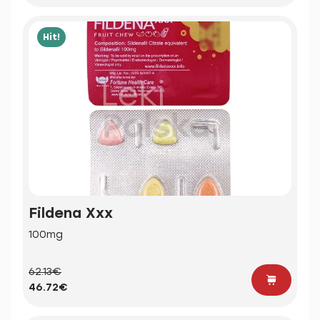
Hit!
Fildena Xxx
100mg
62.13€
46.72€