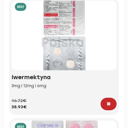
Hit!
Iwermektyna
3mg | 12mg | 6mg
46.72€
38.93€
Hit!