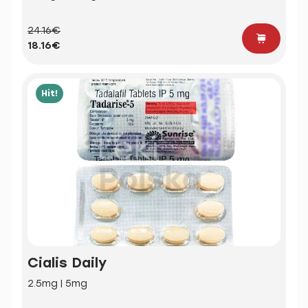
24.16€
18.16€
Hit!
Cialis Daily
2.5mg | 5mg