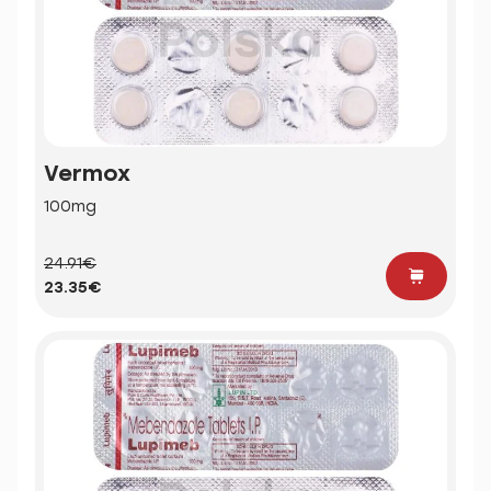
Vermox
100mg
24.91€
23.35€