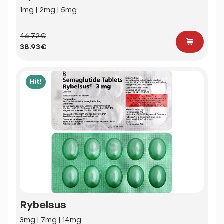
1mg | 2mg | 5mg
46.72€
38.93€
Hit!
Rybelsus
3mg | 7mg | 14mg