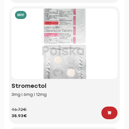
Hit!
Stromectol
3mg | 6mg | 12mg
46.72€
38.93€