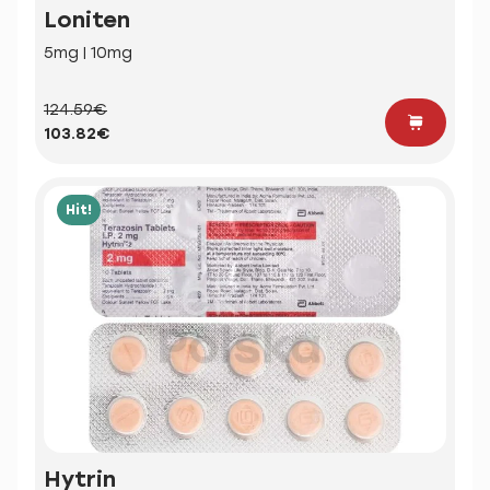
Loniten
5mg | 10mg
124.59€
103.82€
Hit!
Hytrin