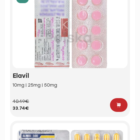
Elavil
10mg | 25mg | 50mg
40.49€
33.74€