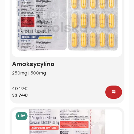
Amoksycylina
250mg | 500mg
40.49€
33.74€
Hit!