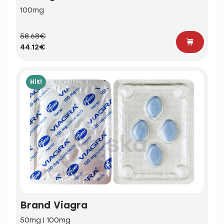
100mg
58.68€
44.12€
Hit!
Brand Viagra
50mg | 100mg