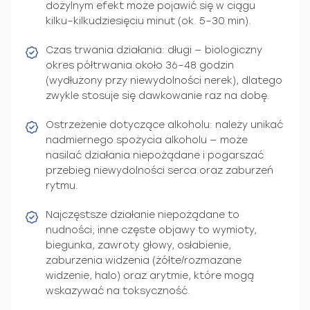
dożylnym efekt może pojawić się w ciągu
kilku–kilkudziesięciu minut (ok. 5–30 min).
Czas trwania działania: długi — biologiczny
okres półtrwania około 36–48 godzin
(wydłużony przy niewydolności nerek), dlatego
zwykle stosuje się dawkowanie raz na dobę.
Ostrzeżenie dotyczące alkoholu: należy unikać
nadmiernego spożycia alkoholu — może
nasilać działania niepożądane i pogarszać
przebieg niewydolności serca oraz zaburzeń
rytmu.
Najczęstsze działanie niepożądane to
nudności; inne częste objawy to wymioty,
biegunka, zawroty głowy, osłabienie,
zaburzenia widzenia (żółte/rozmazane
widzenie, halo) oraz arytmie, które mogą
wskazywać na toksyczność.