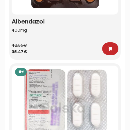
Albendazol
400mg
42.56€
35.47€
Hit!