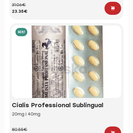
31.06€
23.35€
Hit!
Cialis Professional Sublingual
20mg | 40mg
80.55€