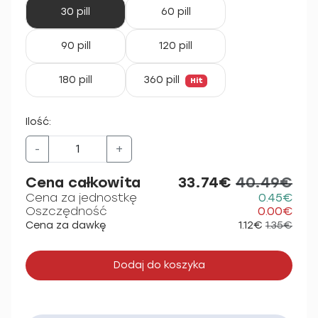
30 pill
60 pill
90 pill
120 pill
180 pill
360 pill
Hit
Ilość:
-
+
Cena całkowita
33.74€
40.49€
Cena za jednostkę
0.45€
Oszczędność
0.00€
Cena za dawkę
1.12€
1.35€
Dodaj do koszyka