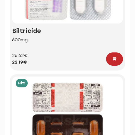
Biltricide
600mg
26.62€
22.19€
Hit!