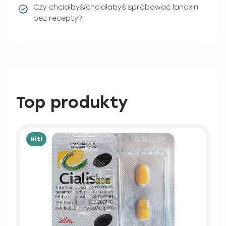
Czy chciałbyś/chciałabyś spróbować lanoxin
bez recepty?
Top produkty
Hit!