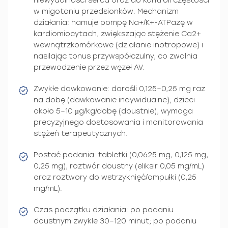
niewydolności serca oraz do kontroli częstości
w migotaniu przedsionków. Mechanizm
działania: hamuje pompę Na+/K+-ATPazę w
kardiomiocytach, zwiększając stężenie Ca2+
wewnątrzkomórkowe (działanie inotropowe) i
nasilając tonus przywspółczulny, co zwalnia
przewodzenie przez węzeł AV.
Zwykłe dawkowanie: dorośli 0,125–0,25 mg raz
na dobę (dawkowanie indywidualne); dzieci
około 5–10 µg/kg/dobę (doustnie), wymaga
precyzyjnego dostosowania i monitorowania
stężeń terapeutycznych.
Postać podania: tabletki (0,0625 mg, 0,125 mg,
0,25 mg), roztwór doustny (eliksir 0,05 mg/mL)
oraz roztwory do wstrzyknięć/ampułki (0,25
mg/mL).
Czas początku działania: po podaniu
doustnym zwykle 30–120 minut; po podaniu