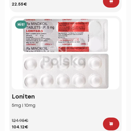
22.55€
Hit!
Loniten
5mg | 10mg
124.95€
104.12€