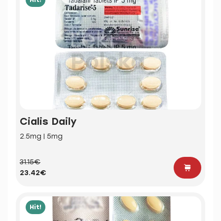
Cialis Daily
2.5mg | 5mg
31.15€
23.42€
Hit!