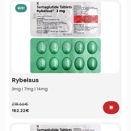
Hit!
Rybelsus
3mg | 7mg | 14mg
218.66€
182.22€