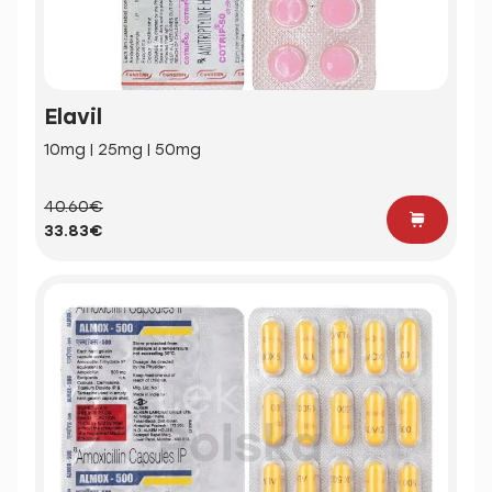
Elavil
10mg | 25mg | 50mg
40.60€
33.83€