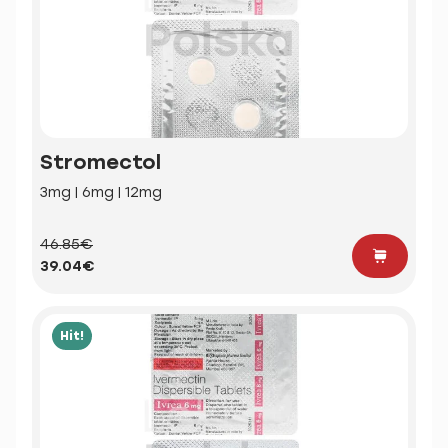
Stromectol
3mg | 6mg | 12mg
46.85€
39.04€
Hit!