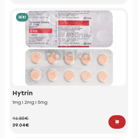
Hit!
Hytrin
1mg | 2mg | 5mg
46.85€
39.04€