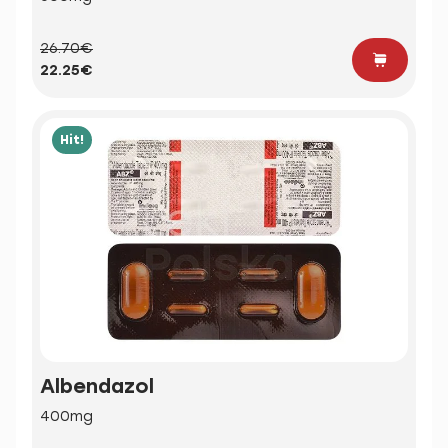
26.70€
22.25€
Hit!
Albendazol
400mg