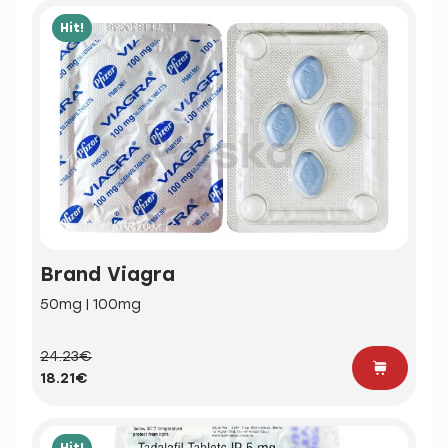
Hit!
Brand Viagra
50mg | 100mg
24.23€
18.21€
Hit!