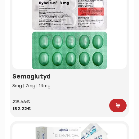
Semaglutyd
3mg | 7mg | 14mg
218.66€
182.22€