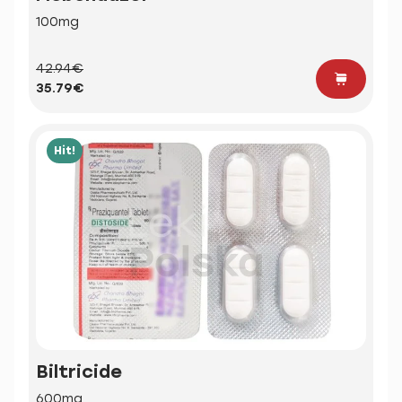
100mg
42.94€
35.79€
Hit!
Biltricide
600mg