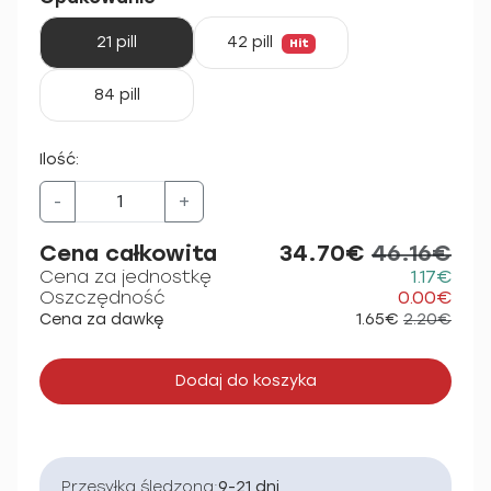
21 pill
42 pill
Hit
84 pill
Ilość:
-
+
Cena całkowita
34.70€
46.16€
Cena za jednostkę
1.17€
Oszczędność
0.00€
Cena za dawkę
1.65€
2.20€
Dodaj do koszyka
Przesyłka śledzona:
9-21 dni