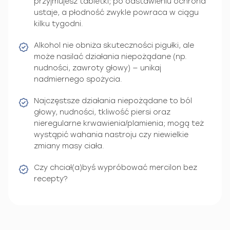
przyjmujesz tabletki; po odstawieniu ochrona
ustaje, a płodność zwykle powraca w ciągu
kilku tygodni.
Alkohol nie obniża skuteczności pigułki, ale
może nasilać działania niepożądane (np.
nudności, zawroty głowy) — unikaj
nadmiernego spożycia.
Najczęstsze działania niepożądane to ból
głowy, nudności, tkliwość piersi oraz
nieregularne krwawienia/plamienia; mogą też
wystąpić wahania nastroju czy niewielkie
zmiany masy ciała.
Czy chciał(a)byś wypróbować mercilon bez
recepty?