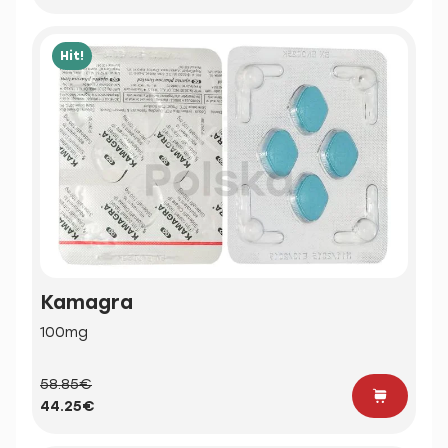
Hit!
Kamagra
100mg
58.85€
44.25€