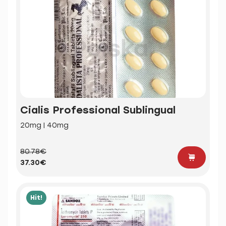
Cialis Professional Sublingual
20mg | 40mg
80.78€
37.30€
Hit!