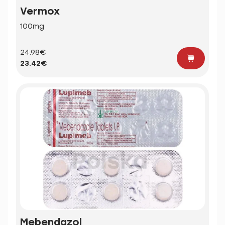
Vermox
100mg
24.98€
23.42€
Mebendazol