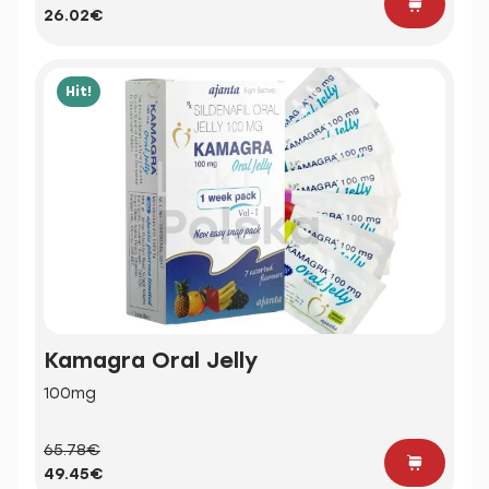
26.02€
Hit!
Kamagra Oral Jelly
100mg
65.78€
49.45€