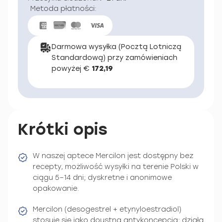
Metoda płatności:
Darmowa wysyłka (Pocztą Lotniczą
Standardową) przy zamówieniach
powyżej €
172,19
Krótki opis
W naszej aptece Mercilon jest dostępny bez
recepty, możliwość wysyłki na terenie Polski w
ciągu 5–14 dni; dyskretne i anonimowe
opakowanie.
Mercilon (desogestrel + etynyloestradiol)
stosuje się jako doustna antykoncepcja; działa