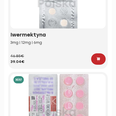
Iwermektyna
3mg | 12mg | 6mg
46.85€
39.04€
Hit!