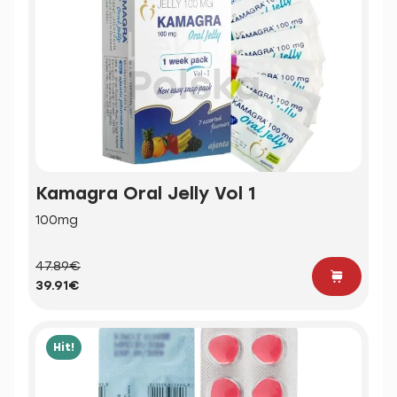
Kamagra Oral Jelly Vol 1
100mg
47.89€
39.91€
Hit!