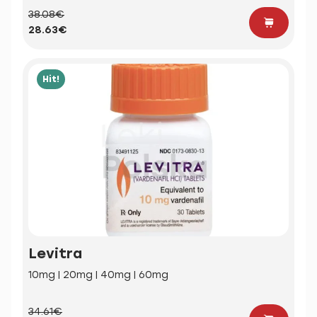
38.08€
28.63€
Hit!
Levitra
10mg | 20mg | 40mg | 60mg
34.61€