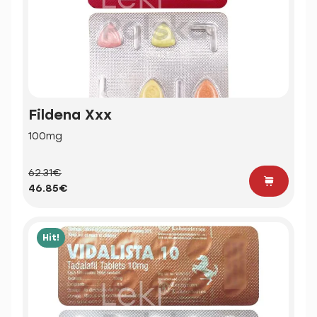
Fildena Xxx
100mg
62.31€
46.85€
Hit!