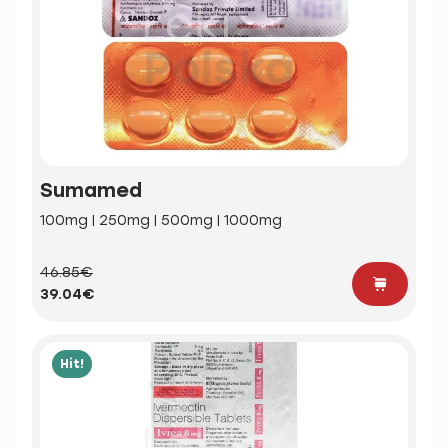
Sumamed
100mg | 250mg | 500mg | 1000mg
46.85€
39.04€
Hit!