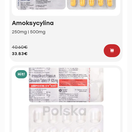
Amoksycylina
250mg | 500mg
40.60€
33.83€
Hit!