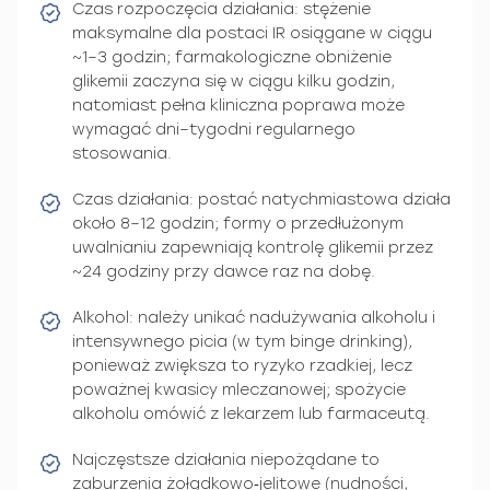
Czas rozpoczęcia działania: stężenie
maksymalne dla postaci IR osiągane w ciągu
~1–3 godzin; farmakologiczne obniżenie
glikemii zaczyna się w ciągu kilku godzin,
natomiast pełna kliniczna poprawa może
wymagać dni–tygodni regularnego
stosowania.
Czas działania: postać natychmiastowa działa
około 8–12 godzin; formy o przedłużonym
uwalnianiu zapewniają kontrolę glikemii przez
~24 godziny przy dawce raz na dobę.
Alkohol: należy unikać nadużywania alkoholu i
intensywnego picia (w tym binge drinking),
ponieważ zwiększa to ryzyko rzadkiej, lecz
poważnej kwasicy mleczanowej; spożycie
alkoholu omówić z lekarzem lub farmaceutą.
Najczęstsze działania niepożądane to
zaburzenia żołądkowo‑jelitowe (nudności,