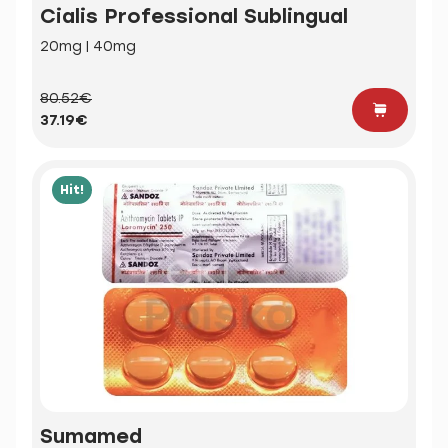
Cialis Professional Sublingual
20mg | 40mg
80.52€
37.19€
Hit!
Sumamed