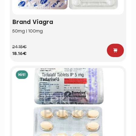
Brand Viagra
50mg | 100mg
24.15€
18.16€
Hit!