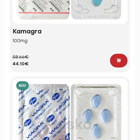
Kamagra
100mg
58.66€
44.10€
Hit!