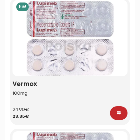
Hit!
Vermox
100mg
24.90€
23.35€