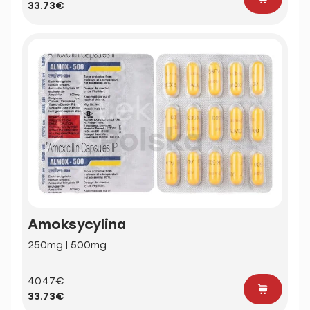
33.73€
Amoksycylina
250mg | 500mg
40.47€
33.73€