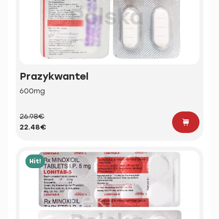
Prazykwantel
600mg
26.98€
22.48€
Hit!