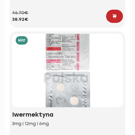
46.70€
38.92€
Hit!
Iwermektyna
3mg | 12mg | 6mg