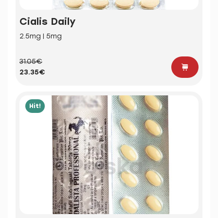
Cialis Daily
2.5mg | 5mg
31.05€
23.35€
Hit!