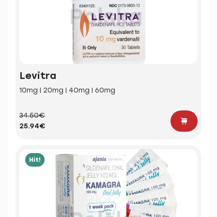
Levitra
10mg | 20mg | 40mg | 60mg
34.50€
25.94€
Hit!