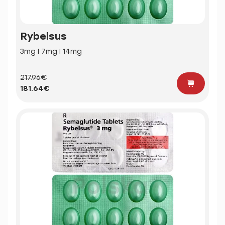
Rybelsus
3mg | 7mg | 14mg
217.96€
181.64€