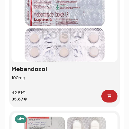
Mebendazol
100mg
42.81€
35.67€
Hit!