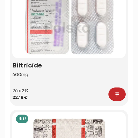
Biltricide
600mg
26.62€
22.18€
Hit!