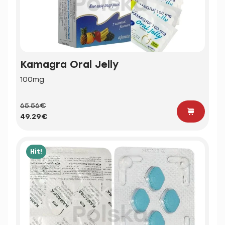
Kamagra Oral Jelly
100mg
65.56€
49.29€
Hit!