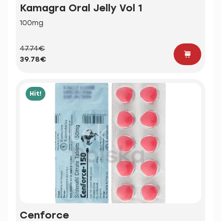
Kamagra Oral Jelly Vol 1
100mg
47.74€
39.78€
Hit!
Cenforce