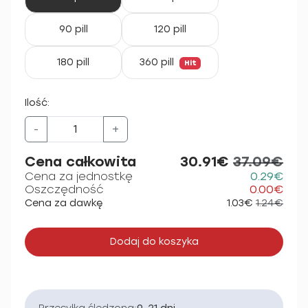
90 pill
120 pill
180 pill
360 pill
Hit
Ilość:
-
+
Cena całkowita
30.91€
37.09€
Cena za jednostkę
0.29€
Oszczędność
0.00€
Cena za dawkę
1.03€
1.24€
Dodaj do koszyka