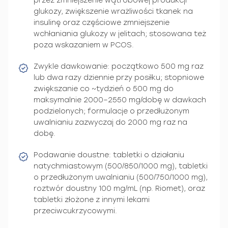
przez zmniejszenie wątrobowej produkcji
glukozy, zwiększenie wrażliwości tkanek na
insulinę oraz częściowe zmniejszenie
wchłaniania glukozy w jelitach; stosowana też
poza wskazaniem w PCOS.
Zwykle dawkowanie: początkowo 500 mg raz
lub dwa razy dziennie przy posiłku; stopniowe
zwiększanie co ~tydzień o 500 mg do
maksymalnie 2000–2550 mg/dobę w dawkach
podzielonych; formulacje o przedłużonym
uwalnianiu zazwyczaj do 2000 mg raz na
dobę.
Podawanie doustne: tabletki o działaniu
natychmiastowym (500/850/1000 mg), tabletki
o przedłużonym uwalnianiu (500/750/1000 mg),
roztwór doustny 100 mg/mL (np. Riomet), oraz
tabletki złożone z innymi lekami
przeciwcukrzycowymi.