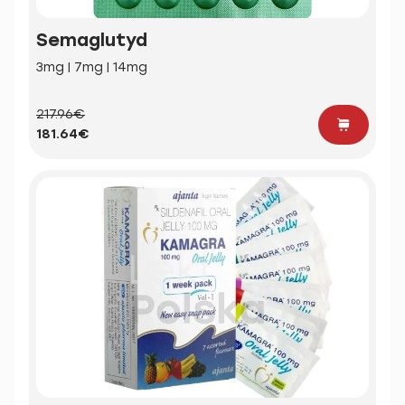
Semaglutyd
3mg | 7mg | 14mg
217.96€
181.64€