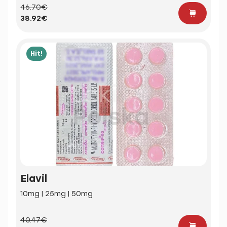
46.70€
38.92€
Hit!
Elavil
10mg | 25mg | 50mg
40.47€