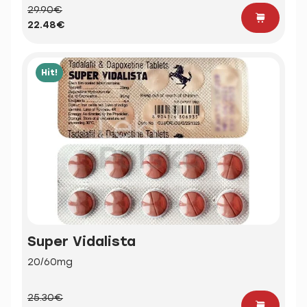
29.90€
22.48€
Hit!
Super Vidalista
20/60mg
25.30€