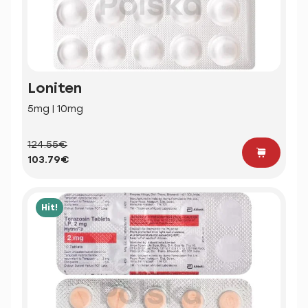
Loniten
5mg | 10mg
124.55€
103.79€
Hit!