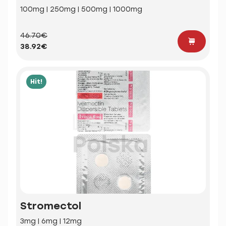
100mg | 250mg | 500mg | 1000mg
46.70€
38.92€
Hit!
Stromectol
3mg | 6mg | 12mg