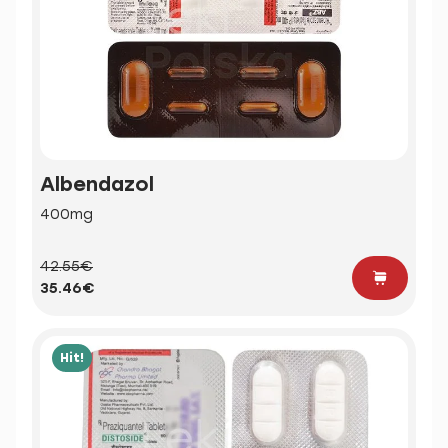
Albendazol
400mg
42.55€
35.46€
Hit!