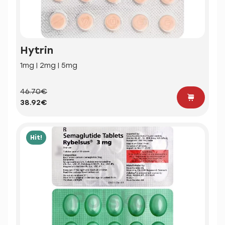
Hytrin
1mg | 2mg | 5mg
46.70€
38.92€
Hit!