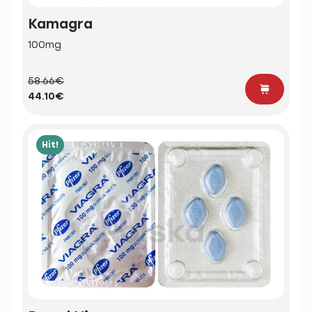
Kamagra
100mg
58.66€
44.10€
Hit!