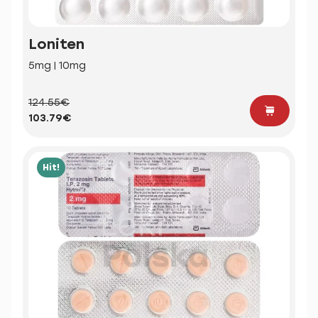
Loniten
5mg | 10mg
124.55€
103.79€
Hit!