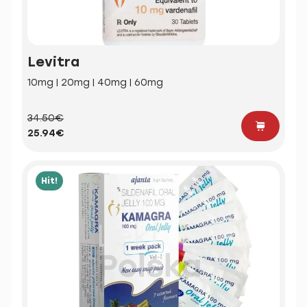
Levitra
10mg | 20mg | 40mg | 60mg
34.50€
25.94€
Hit!