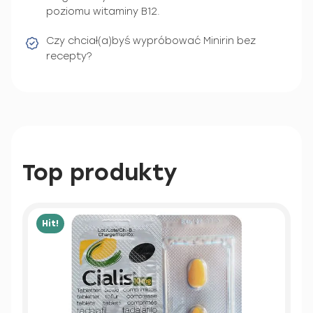
poziomu witaminy B12.
Czy chciał(a)byś wypróbować Minirin bez
recepty?
Top produkty
Hit!