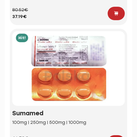
80.52€
37.19€
Hit!
Sumamed
100mg | 250mg | 500mg | 1000mg