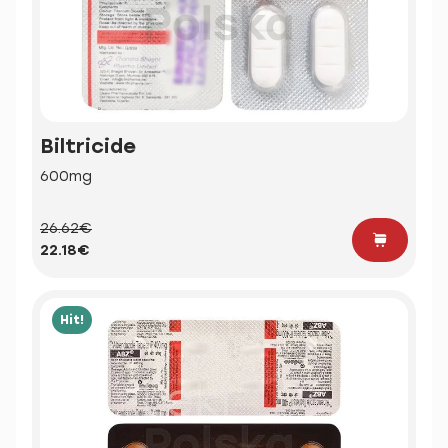
Biltricide
600mg
26.62€
22.18€
Hit!