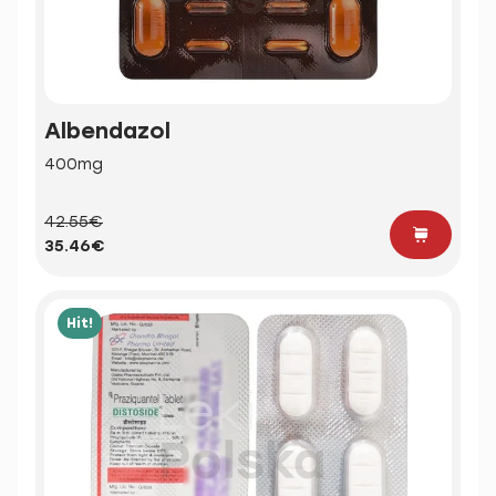
Albendazol
400mg
42.55€
35.46€
Hit!