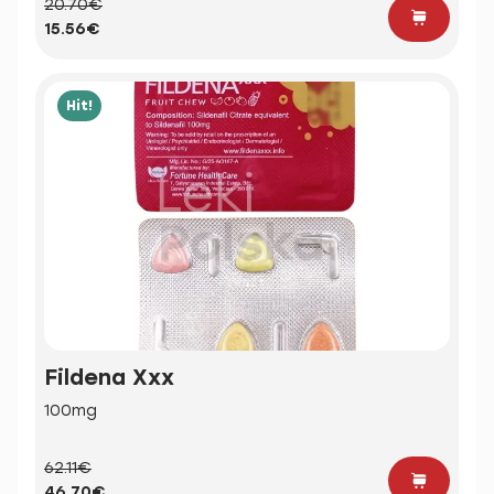
20.70€
15.56€
Hit!
Fildena Xxx
100mg
62.11€
46.70€