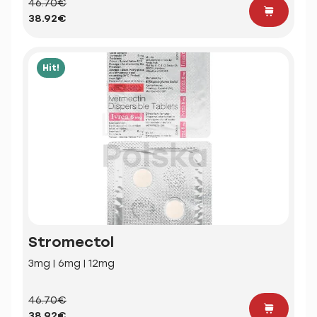
46.70€
38.92€
Hit!
Stromectol
3mg | 6mg | 12mg
46.70€
38.92€