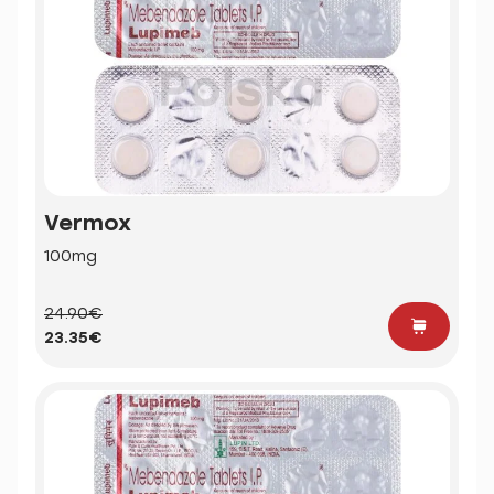
Vermox
100mg
24.90€
23.35€