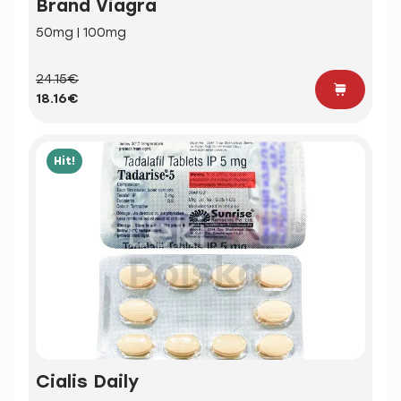
Brand Viagra
50mg | 100mg
24.15€
18.16€
Hit!
Cialis Daily