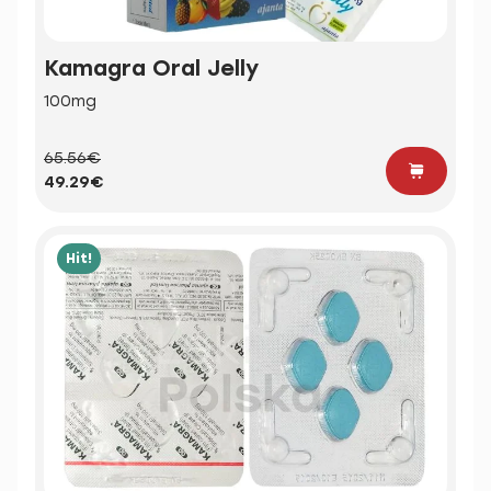
Kamagra Oral Jelly
100mg
65.56€
49.29€
Hit!