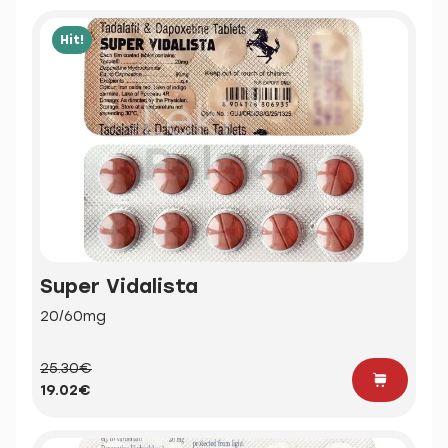
Hit!
Super Vidalista
20/60mg
25.30€
19.02€