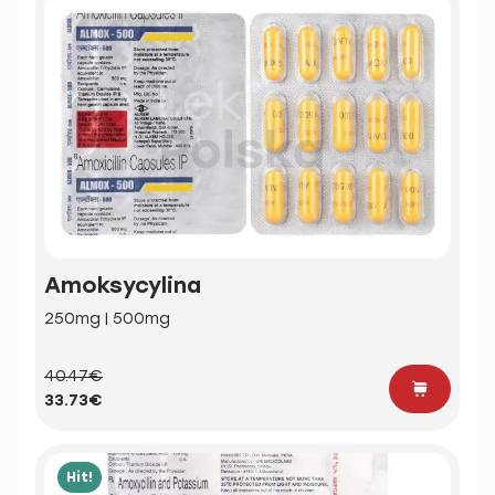
Amoksycylina
250mg | 500mg
40.47€
33.73€
Hit!