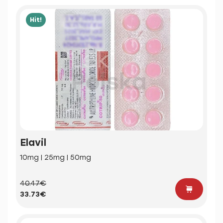
Hit!
Elavil
10mg | 25mg | 50mg
40.47€
33.73€