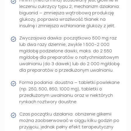
Minirin (metformina) stosowany jest głównie w
leczeniu cukrzycy typu 2; mechanizm działania:
biguanid — zmniejsza wątrobową produkcję
glukozy, poprawia wrażliwość tkanek na
insulinę i zmniejsza wchłanianie glukozy z jelit.
Zwyczajowa dawka: początkowo 500 mg raz
lub dwa razy dziennie; zwykle 1 500–2 000
mg/dobę podzielone dawki; maks. do 2 550
mg/dobę dla preparatów o natychmiastowym
uwalnianiu (do 3 dawek) lub do 2 000 mg/dobę
dla preparatów o przedłużonym uwalnianiu.
Forma podania: doustna — tabletki powlekane
(np. 250, 500, 850, 1000 mg), tabletki o
przedłużonym uwalnianiu oraz w niektórych
rynkach roztwory doustne.
Czas początku działania: obniżenie glikemii
można zaobserwować w ciągu kilku godzin po
przyjęciu, jednak pełny efekt terapeutyczny