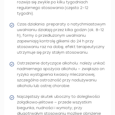
rozwija się zwykle po kilku tygodniach
regularnego stosowania (często 2–12
tygodni).
Czas działania: preparaty o natychmiastowym
uwalnianiu działają przez kilka godzin (ok. 8–12
h), formy o przedłużonym uwalnianiu
zapewniają kontrolę glikemii do 24 h przy
stosowaniu raz na dobę; efekt terapeutyczny
utrzymuje się przy stałym stosowaniu.
Ostrzeżenie dotyczące alkoholu: należy unikać
nadmiernego spożycia alkoholu — zwiększa on
ryzyko wystąpienia kwasicy mleczanowej;
szczególna ostrożność przy nadużywaniu
alkoholu lub ostrej chorobie.
Najczęstszy skutek uboczny to dolegliwości
żołądkowo‑jelitowe — przede wszystkim
biegunka, nudności i wymioty; przy
długotrwałym stosowaniu możliwe obniżenie