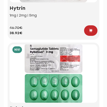
Hytrin
1mg | 2mg | 5mg
46.70€
38.92€
Hit!