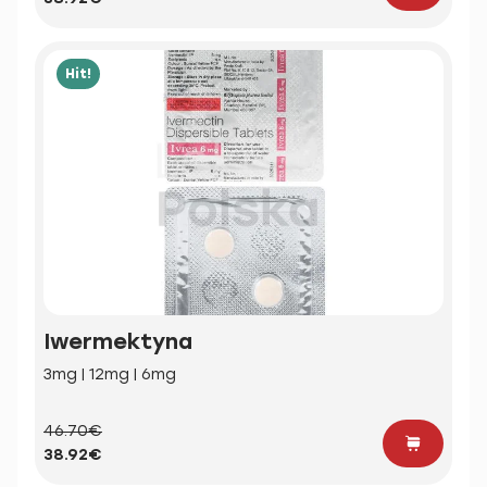
Hit!
Iwermektyna
3mg | 12mg | 6mg
46.70€
38.92€