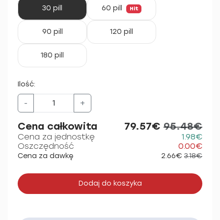
30 pill
60 pill
Hit
90 pill
120 pill
180 pill
Ilość:
-
+
Cena całkowita
79.57€
95.48€
Cena za jednostkę
1.98€
Oszczędność
0.00€
Cena za dawkę
2.66€
3.18€
Dodaj do koszyka