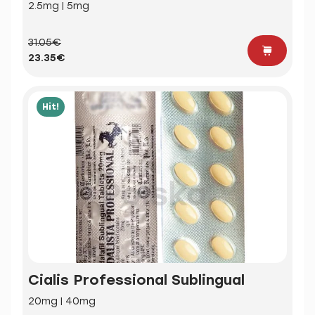
2.5mg | 5mg
31.05€
23.35€
Hit!
Cialis Professional Sublingual
20mg | 40mg