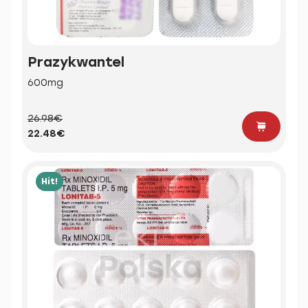
Prazykwantel
600mg
26.98€
22.48€
Hit!