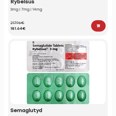
Rybelsus
3mg | 7mg | 14mg
217.96€
181.64€
Semaglutyd