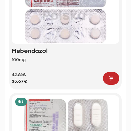
Mebendazol
100mg
42.81€
35.67€
Hit!