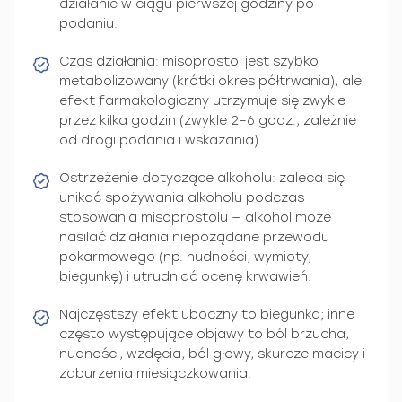
działanie w ciągu pierwszej godziny po
podaniu.
Czas działania: misoprostol jest szybko
metabolizowany (krótki okres półtrwania), ale
efekt farmakologiczny utrzymuje się zwykle
przez kilka godzin (zwykle 2–6 godz., zależnie
od drogi podania i wskazania).
Ostrzeżenie dotyczące alkoholu: zaleca się
unikać spożywania alkoholu podczas
stosowania misoprostolu — alkohol może
nasilać działania niepożądane przewodu
pokarmowego (np. nudności, wymioty,
biegunkę) i utrudniać ocenę krwawień.
Najczęstszy efekt uboczny to biegunka; inne
często występujące objawy to ból brzucha,
nudności, wzdęcia, ból głowy, skurcze macicy i
zaburzenia miesiączkowania.