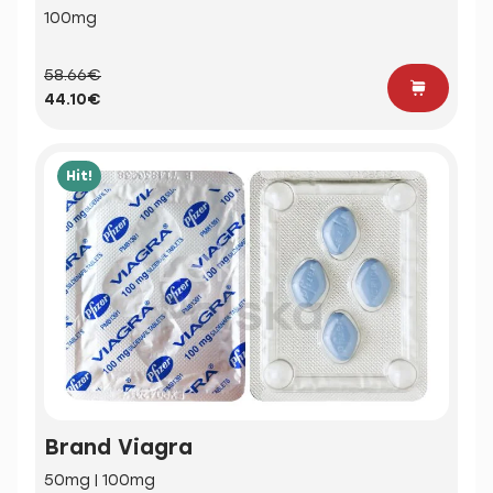
100mg
58.66€
44.10€
Hit!
Brand Viagra
50mg | 100mg