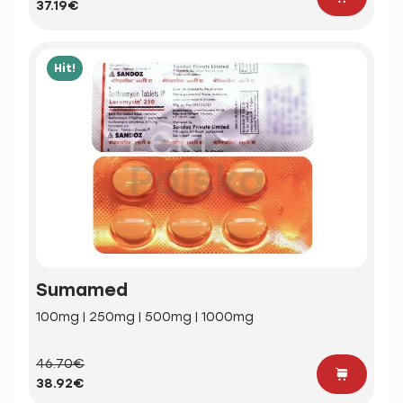
37.19€
Hit!
Sumamed
100mg | 250mg | 500mg | 1000mg
46.70€
38.92€