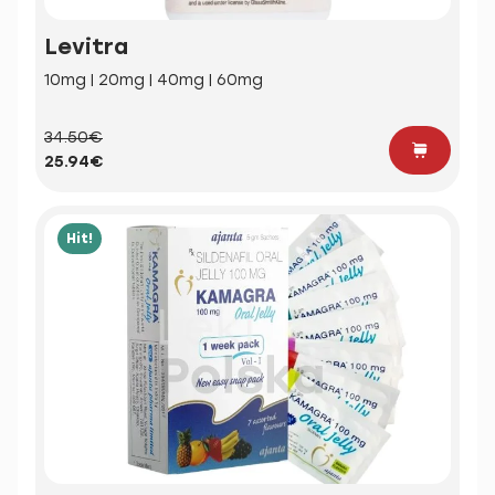
Levitra
10mg | 20mg | 40mg | 60mg
34.50€
25.94€
Hit!