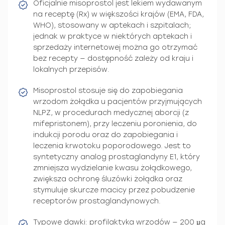
Oficjalnie misoprostol jest lekiem wydawanym
na receptę (Rx) w większości krajów (EMA, FDA,
WHO), stosowany w aptekach i szpitalach;
jednak w praktyce w niektórych aptekach i
sprzedaży internetowej można go otrzymać
bez recepty — dostępność zależy od kraju i
lokalnych przepisów.
Misoprostol stosuje się do zapobiegania
wrzodom żołądka u pacjentów przyjmujących
NLPZ, w procedurach medycznej aborcji (z
mifepristonem), przy leczeniu poronienia, do
indukcji porodu oraz do zapobiegania i
leczenia krwotoku poporodowego. Jest to
syntetyczny analog prostaglandyny E1, który
zmniejsza wydzielanie kwasu żołądkowego,
zwiększa ochronę śluzówki żołądka oraz
stymuluje skurcze macicy przez pobudzenie
receptorów prostaglandynowych.
Typowe dawki: profilaktyka wrzodów — 200 µg