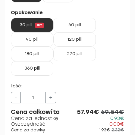
Opakowanie
30 pill
60 pill
Hit
90 pill
120 pill
180 pill
270 pill
360 pill
Ilość:
-
+
Cena całkowita
57.94€
69.54€
Cena za jednostkę
0.93€
Oszczędność
0.00€
Cena za dawkę
1.93€
2.32€