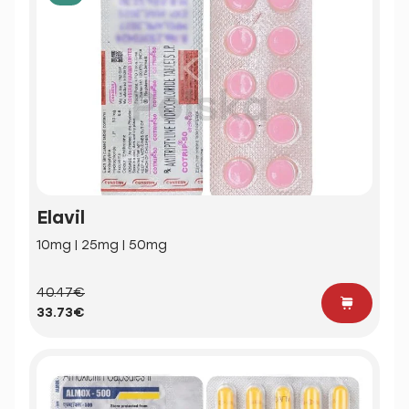
Elavil
10mg | 25mg | 50mg
40.47€
33.73€