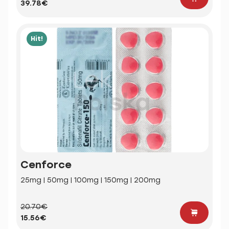
39.78€
Hit!
Cenforce
25mg | 50mg | 100mg | 150mg | 200mg
20.70€
15.56€