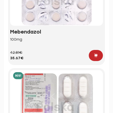
Mebendazol
100mg
42.81€
35.67€
Hit!