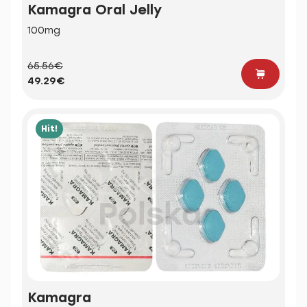
Kamagra Oral Jelly
100mg
65.56€
49.29€
Hit!
Kamagra