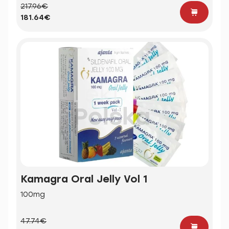
217.96€
181.64€
Kamagra Oral Jelly Vol 1
100mg
47.74€