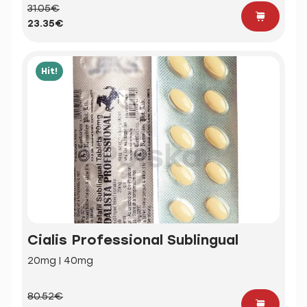
31.05€
23.35€
Hit!
Cialis Professional Sublingual
20mg | 40mg
80.52€