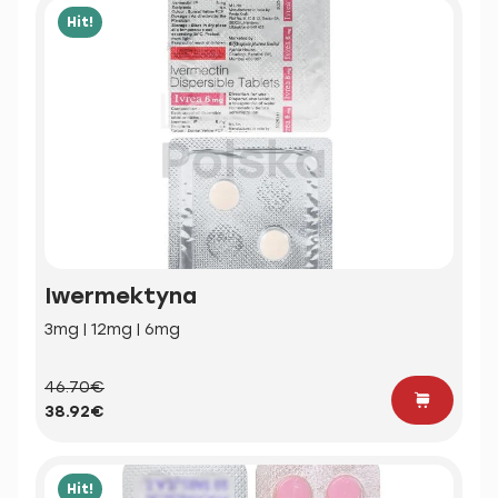
Hit!
Iwermektyna
3mg | 12mg | 6mg
46.70€
38.92€
Hit!