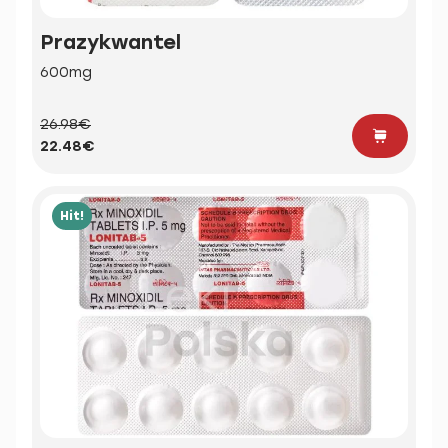
Prazykwantel
600mg
26.98€
22.48€
Hit!