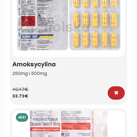
Amoksycylina
250mg | 500mg
40.47€
33.73€
Hit!