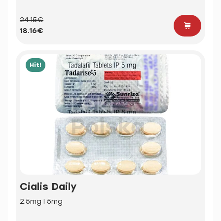
24.15€
18.16€
Hit!
Cialis Daily
2.5mg | 5mg