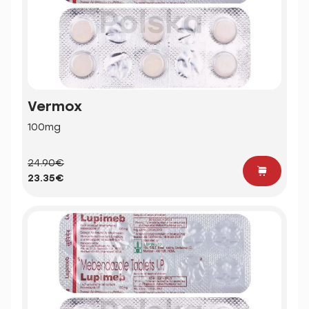
Vermox
100mg
24.90€
23.35€