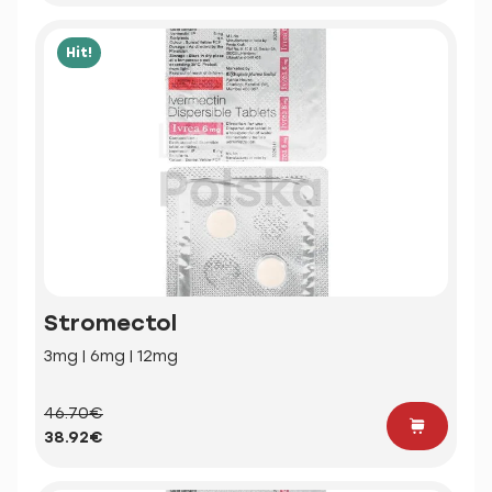
Hit!
Stromectol
3mg | 6mg | 12mg
46.70€
38.92€