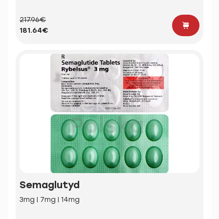
217.96€
181.64€
Semaglutyd
3mg | 7mg | 14mg