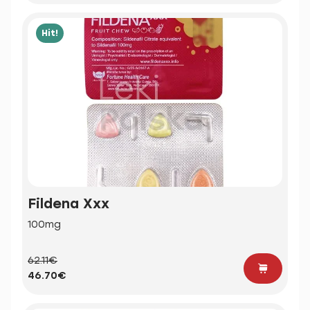
Hit!
Fildena Xxx
100mg
62.11€
46.70€