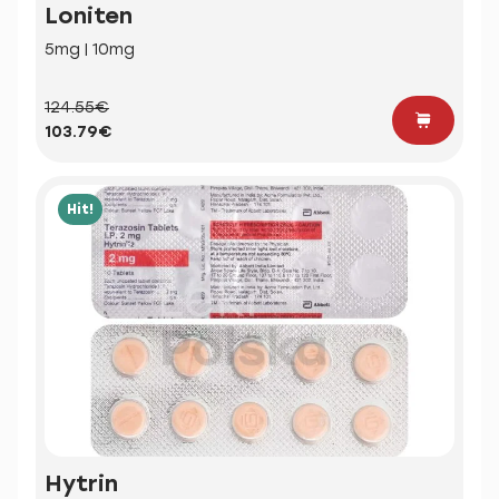
Loniten
5mg | 10mg
124.55€
103.79€
Hit!
Hytrin