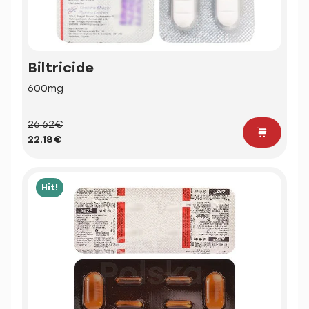
Biltricide
600mg
26.62€
22.18€
Hit!