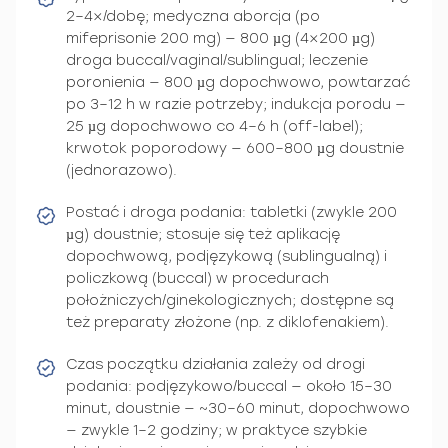
2–4×/dobę; medyczna aborcja (po
mifeprisonie 200 mg) — 800 µg (4×200 µg)
droga buccal/vaginal/sublingual; leczenie
poronienia — 800 µg dopochwowo, powtarzać
po 3–12 h w razie potrzeby; indukcja porodu —
25 µg dopochwowo co 4–6 h (off-label);
krwotok poporodowy — 600–800 µg doustnie
(jednorazowo).
Postać i droga podania: tabletki (zwykle 200
µg) doustnie; stosuje się też aplikację
dopochwową, podjęzykową (sublingualną) i
policzkową (buccal) w procedurach
położniczych/ginekologicznych; dostępne są
też preparaty złożone (np. z diklofenakiem).
Czas początku działania zależy od drogi
podania: podjęzykowo/buccal — około 15–30
minut, doustnie — ~30–60 minut, dopochwowo
— zwykle 1–2 godziny; w praktyce szybkie