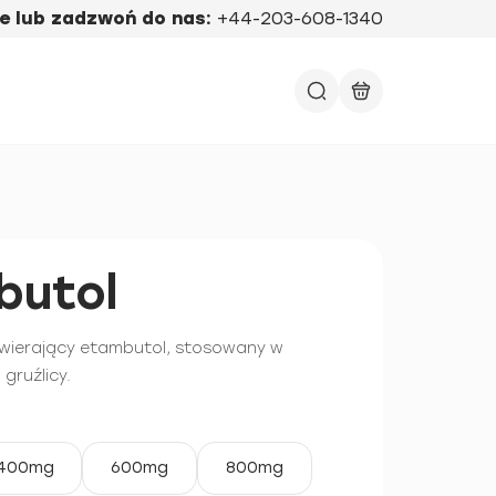
e lub zadzwoń do nas:
+44-203-608-1340
utol
awierający etambutol, stosowany w
 gruźlicy.
400mg
600mg
800mg