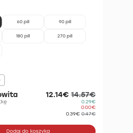
60 pill
90 pill
180 pill
270 pill
+
owita
12.14€
14.57€
tkę
0.29€
0.00€
0.39€
0.47€
Dodaj do koszyka