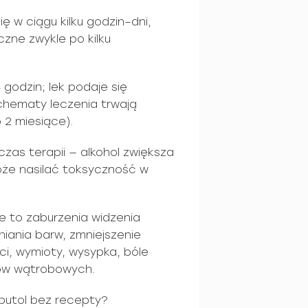
ę w ciągu kilku godzin–dni,
zne zwykle po kilku
 godzin; lek podaje się
chematy leczenia trwają
 2 miesiące).
zas terapii — alkohol zwiększa
oże nasilać toksyczność w
e to zaburzenia widzenia
żniania barw, zmniejszenie
ci, wymioty, wysypka, bóle
ów wątrobowych.
utol bez recepty?