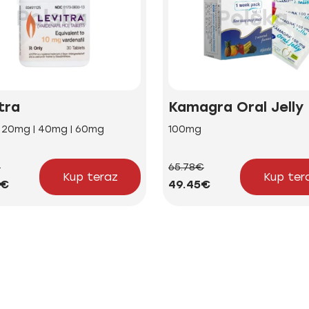
tra
Kamagra Oral Jelly
| 20mg | 40mg | 60mg
100mg
€
65.78€
Kup teraz
Kup ter
2€
49.45€