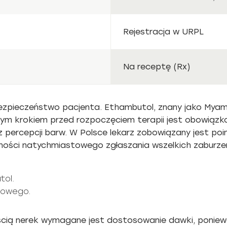
Rejestracja w URPL
Na receptę (Rx)
bezpieczeństwo pacjenta. Ethambutol, znany jako Mya
m krokiem przed rozpoczęciem terapii jest obowiązko
z percepcji barw. W Polsce lekarz zobowiązany jest p
ności natychmiastowego zgłaszania wszelkich zaburze
tol.
kowego.
cią nerek wymagane jest dostosowanie dawki, poniew