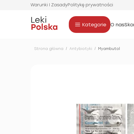
Warunki I Zasady
Politykę prywatności
Kategorie
O nas
Sko
Strona główna
/
Antybiotyki
/
Myambutol