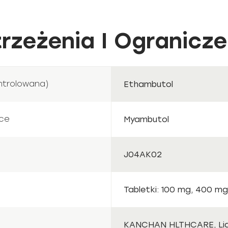
rzeżenia I Ogranicze
ntrolowana)
Ethambutol
ce
Myambutol
J04AK02
Tabletki: 100 mg, 400 mg
KANCHAN HLTHCARE, Lide