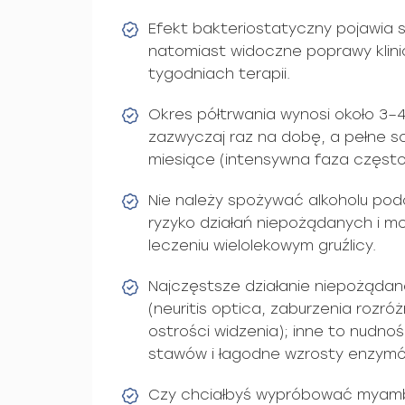
Efekt bakteriostatyczny pojawia si
natomiast widoczne poprawy klinic
tygodniach terapii.
Okres półtrwania wynosi około 3–4
zazwyczaj raz na dobę, a pełne s
miesiące (intensywna faza często
Nie należy spożywać alkoholu podc
ryzyko działań niepożądanych i m
leczeniu wielolekowym gruźlicy.
Najczęstsze działanie niepożądan
(neuritis optica, zaburzenia rozró
ostrości widzenia); inne to nudnoś
stawów i łagodne wzrosty enzym
Czy chciałbyś wypróbować myamb