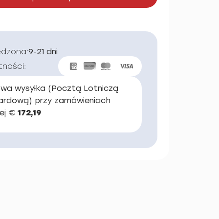
edzona:
9-21 dni
tności:
wa wysyłka (Pocztą Lotniczą
ardową) przy zamówieniach
ej €
172,19