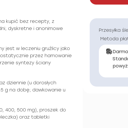
 kupić bez recepty, z
dni; dyskretne i anonimowe
Przesyłka śl
Metoda pła
jest w leczeniu gruźlicy jako
Darmo
eriostatycznie przez hamowanie
Stand
rzenie syntezy ściany
powyż
z dziennie (u dorosłych
,5 g na dobę; dawkowanie u
00, 400, 500 mg), proszek do
leczka) oraz tabletki