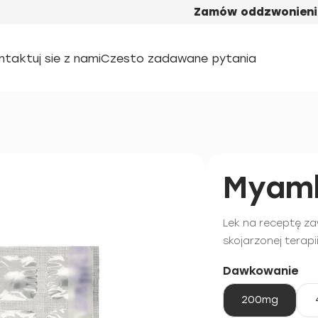
Zamów oddzwonieni
ntaktuj sie z nami
Czesto zadawane pytania
Myamb
Lek na receptę z
skojarzonej terapii
Dawkowanie
200mg