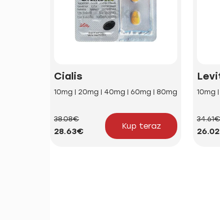
Cialis
Levi
10mg | 20mg | 40mg | 60mg | 80mg
10mg 
38.08€
34.61
Kup teraz
28.63€
26.0