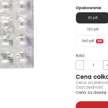
Opakowanie
30 pill
120 pill
360 pill
Hit
Ilość:
-
Cena całk
Cena za jednos
Oszczędność
Cena za dawkę