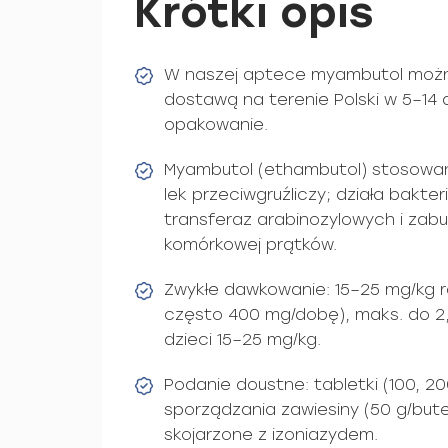
Krótki opis
W naszej aptece myambutol można
dostawą na terenie Polski w 5–14 
opakowanie.
Myambutol (ethambutol) stosowany 
lek przeciwgruźliczy; działa bakt
transferaz arabinozylowych i zabu
komórkowej prątków.
Zwykłe dawkowanie: 15–25 mg/kg ra
często 400 mg/dobę), maks. do 2
dzieci 15–25 mg/kg.
Podanie doustne: tabletki (100, 2
sporządzania zawiesiny (50 g/bute
skojarzone z izoniazydem.