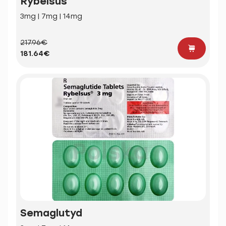
Rybelsus
3mg | 7mg | 14mg
217.96€
181.64€
Semaglutyd