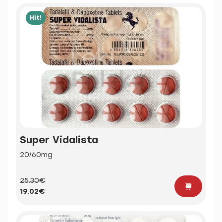
Hit!
Super Vidalista
20/60mg
25.30€
19.02€