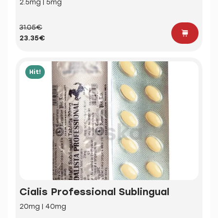
2.5mg | 5mg
31.05€
23.35€
Hit!
Cialis Professional Sublingual
20mg | 40mg