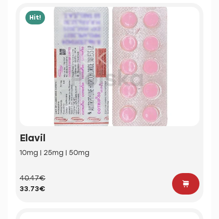
Hit!
Elavil
10mg | 25mg | 50mg
40.47€
33.73€