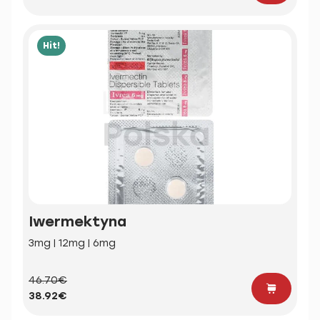
Hit!
Iwermektyna
3mg | 12mg | 6mg
46.70€
38.92€