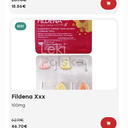
20.70€
15.56€
Hit!
Fildena Xxx
100mg
62.11€
46.70€