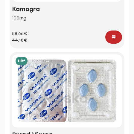
Kamagra
100mg
58.66€
44.10€
Hit!