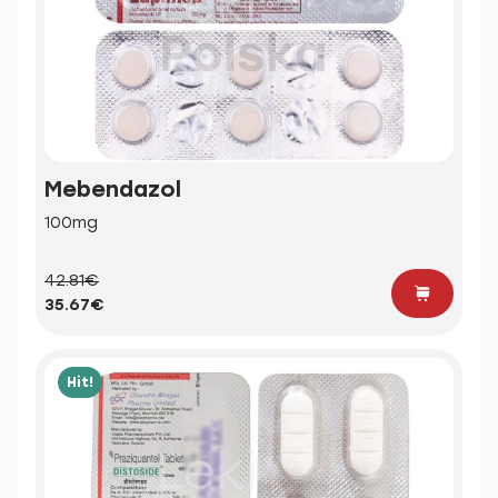
Mebendazol
100mg
42.81€
35.67€
Hit!