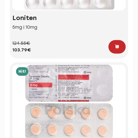
Loniten
5mg | 10mg
124.55€
103.79€
Hit!