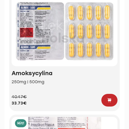
Amoksycylina
250mg | 500mg
40.47€
33.73€
Hit!