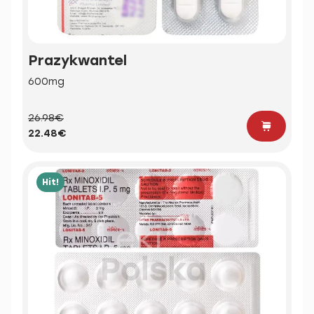
Prazykwantel
600mg
26.98€
22.48€
Hit!