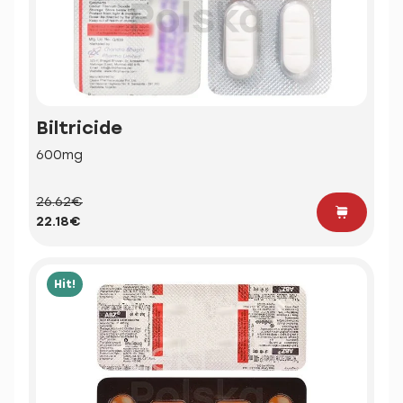
Biltricide
600mg
26.62€
22.18€
Hit!