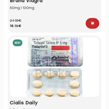
Brand Viagra
50mg | 100mg
24.15€
18.16€
Hit!
Cialis Daily