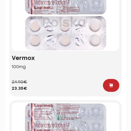
Vermox
100mg
24.90€
23.35€