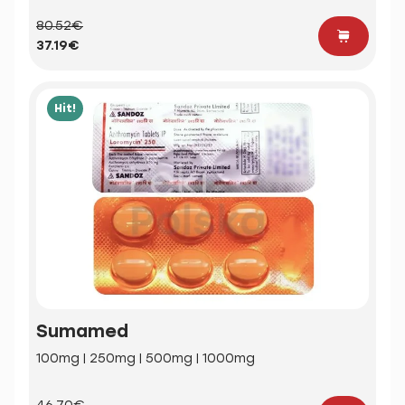
80.52€
37.19€
Hit!
Sumamed
100mg | 250mg | 500mg | 1000mg