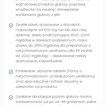
wątrobowej produkcji glukozy, poprawę
wrażliwości na insulinę i zmniejszenie
wchłaniania glukozy z jelit.
Zwykłe dawki stosowane u dorosłych:
rozpoczęcie od 500 mg raz lub dwa razy
dziennie, dawki podtrzymujące 1500–2000
mg/dobę w dawkach podzielonych; maks.
dawka do 2550 mg/dobę dla preparatów o
natychmiastowym uwalnianiu (dla XR zwykle
do 2000 mg/dobę) — dawkowanie należy
dostosować indywidualnie.
Podawanie: doustne tabletki (formy o
natychmiastowym i przedłużonym uwalnianiu)
oraz sporadycznie roztwór doustny w
zależności od produktu.
Działanie obniżające poziom glukozy można
zaobserwować już po 24–48 godzinach; pełne