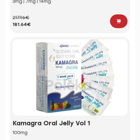
3mg | 7mg | 14mg
217.96€
181.64€
Kamagra Oral Jelly Vol 1
100mg