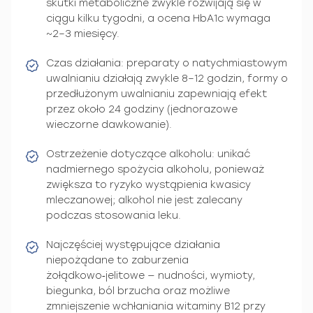
skutki metaboliczne zwykle rozwijają się w
ciągu kilku tygodni, a ocena HbA1c wymaga
~2–3 miesięcy.
Czas działania: preparaty o natychmiastowym
uwalnianiu działają zwykle 8–12 godzin, formy o
przedłużonym uwalnianiu zapewniają efekt
przez około 24 godziny (jednorazowe
wieczorne dawkowanie).
Ostrzeżenie dotyczące alkoholu: unikać
nadmiernego spożycia alkoholu, ponieważ
zwiększa to ryzyko wystąpienia kwasicy
mleczanowej; alkohol nie jest zalecany
podczas stosowania leku.
Najczęściej występujące działania
niepożądane to zaburzenia
żołądkowo‑jelitowe — nudności, wymioty,
biegunka, ból brzucha oraz możliwe
zmniejszenie wchłaniania witaminy B12 przy