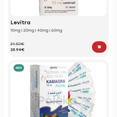
Levitra
10mg | 20mg | 40mg | 60mg
34.50€
25.94€
Hit!