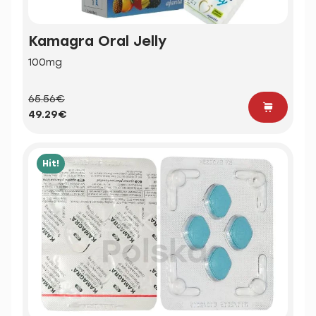
Kamagra Oral Jelly
100mg
65.56€
49.29€
Hit!