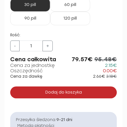
30 pill
60 pill
90 pill
120 pill
Ilość:
-
+
Cena całkowita
79.57€
95.48€
Cena za jednostkę
2.15€
Oszczędność
0.00€
Cena za dawkę
2.66€
3.18€
Dodaj do koszyka
Przesyłka śledzona:
9-21 dni
Metoda płatności: