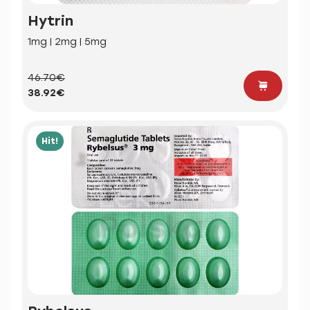
Hytrin
1mg | 2mg | 5mg
46.70€
38.92€
Hit!