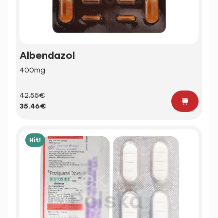
Albendazol
400mg
42.55€
35.46€
Hit!