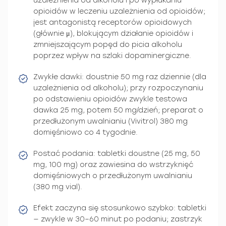
uzależnienia od alkoholu i po wypłukaniu
opioidów w leczeniu uzależnienia od opioidów;
jest antagonistą receptorów opioidowych
(głównie μ), blokującym działanie opioidów i
zmniejszającym popęd do picia alkoholu
poprzez wpływ na szlaki dopaminergiczne.
Zwykłe dawki: doustnie 50 mg raz dziennie (dla
uzależnienia od alkoholu); przy rozpoczynaniu
po odstawieniu opioidów zwykle testowa
dawka 25 mg, potem 50 mg/dzień; preparat o
przedłużonym uwalnianiu (Vivitrol) 380 mg
domięśniowo co 4 tygodnie.
Postać podania: tabletki doustne (25 mg, 50
mg, 100 mg) oraz zawiesina do wstrzyknięć
domięśniowych o przedłużonym uwalnianiu
(380 mg vial).
Efekt zaczyna się stosunkowo szybko: tabletki
— zwykle w 30–60 minut po podaniu; zastrzyk