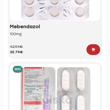
Mebendazol
100mg
42.94€
35.79€
Hit!