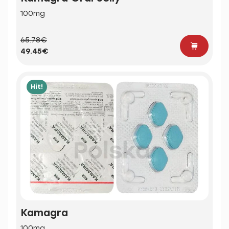
100mg
65.78€
49.45€
Hit!
Kamagra
100mg