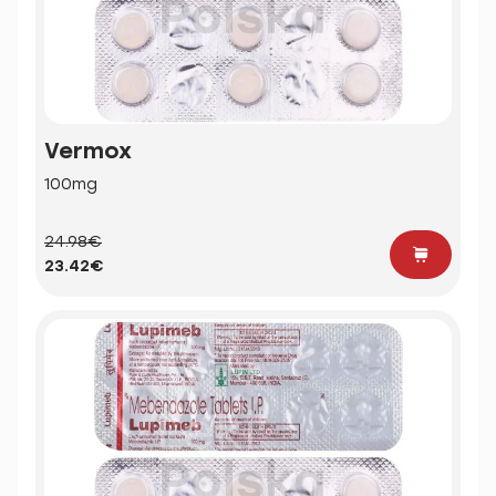
Vermox
100mg
24.98€
23.42€