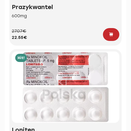
Prazykwantel
600mg
27.07€
22.55€
Hit!
Loniten