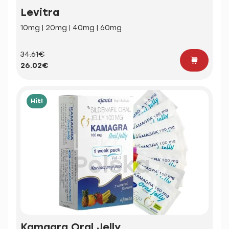
Levitra
10mg | 20mg | 40mg | 60mg
34.61€
26.02€
Hit!
Kamagra Oral Jelly