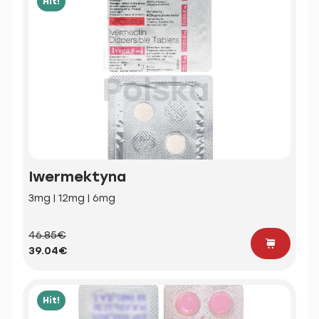
Hit!
Iwermektyna
3mg | 12mg | 6mg
46.85€
39.04€
Hit!