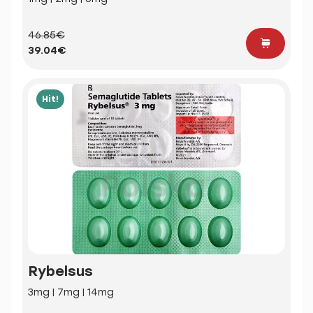
46.85€
39.04€
Hit!
Rybelsus
3mg | 7mg | 14mg