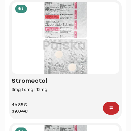
Hit!
Stromectol
3mg | 6mg | 12mg
46.85€
39.04€