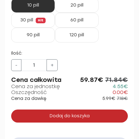
10 pill
20 pill
30 pill
60 pill
Hit
90 pill
120 pill
Ilość:
-
+
Cena całkowita
59.87€
71.84€
Cena za jednostkę
4.55€
Oszczędność
0.00€
Cena za dawkę
5.99€
7.18€
Dodaj do koszyka