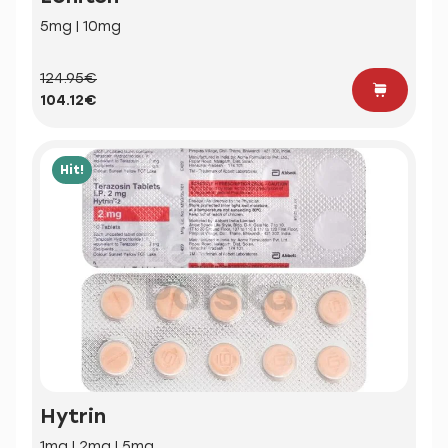
5mg | 10mg
124.95€
104.12€
Hit!
Hytrin
1mg | 2mg | 5mg