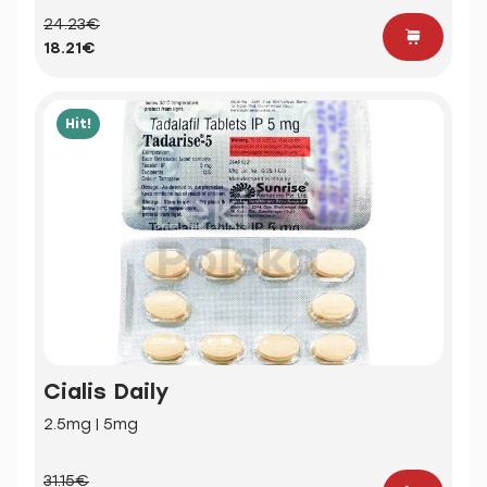
24.23€
18.21€
Hit!
Cialis Daily
2.5mg | 5mg
31.15€