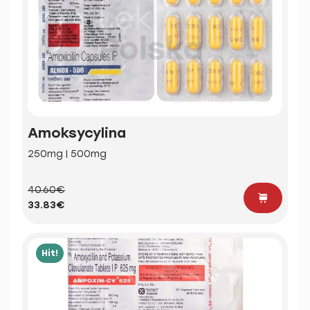
Amoksycylina
250mg | 500mg
40.60€
33.83€
Hit!