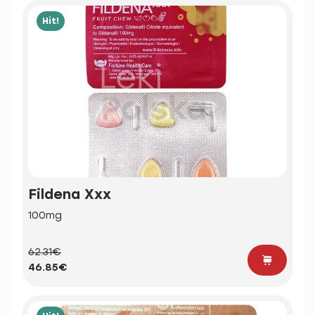
Hit!
Fildena Xxx
100mg
62.31€
46.85€