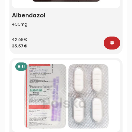
Albendazol
400mg
42.68€
35.57€
Hit!