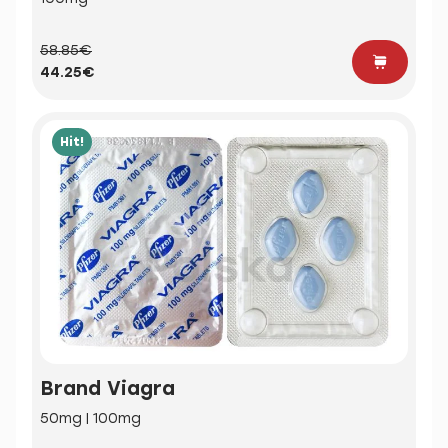
58.85€
44.25€
Hit!
Brand Viagra
50mg | 100mg