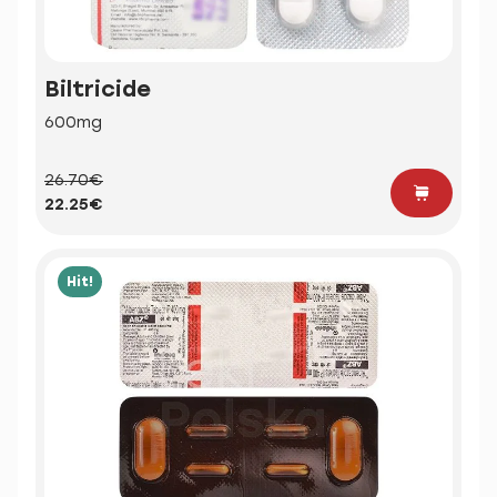
Biltricide
600mg
26.70€
22.25€
Hit!