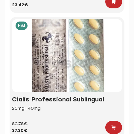
23.42€
Hit!
Cialis Professional Sublingual
20mg | 40mg
80.78€
37.30€