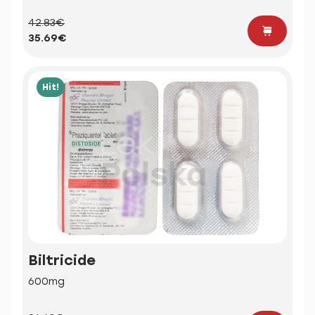
42.83€
35.69€
Hit!
Biltricide
600mg