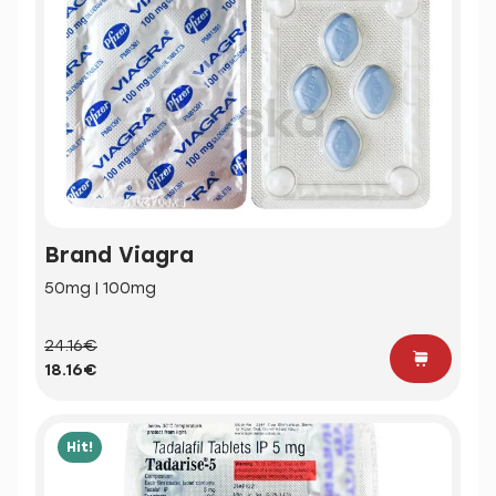
Brand Viagra
50mg | 100mg
24.16€
18.16€
Hit!