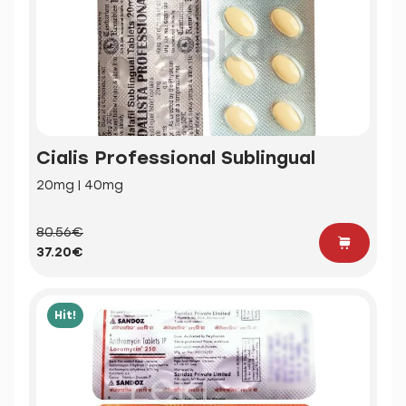
Cialis Professional Sublingual
20mg | 40mg
80.56€
37.20€
Hit!