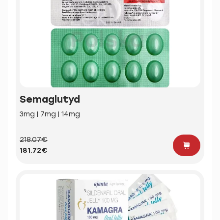
Semaglutyd
3mg | 7mg | 14mg
218.07€
181.72€