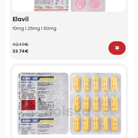
Elavil
10mg | 25mg | 50mg
40.49€
33.74€