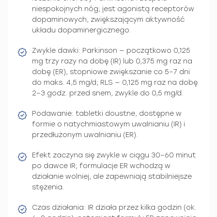
niespokojnych nóg; jest agonistą receptorów
dopaminowych, zwiększającym aktywność
układu dopaminergicznego.
Zwykle dawki: Parkinson — początkowo 0,125
mg trzy razy na dobę (IR) lub 0,375 mg raz na
dobę (ER), stopniowe zwiększanie co 5–7 dni
do maks. 4,5 mg/d; RLS — 0,125 mg raz na dobę
2–3 godz. przed snem, zwykle do 0,5 mg/d.
Podawanie: tabletki doustne, dostępne w
formie o natychmiastowym uwalnianiu (IR) i
przedłużonym uwalnianiu (ER).
Efekt zaczyna się zwykle w ciągu 30–60 minut
po dawce IR; formulacje ER wchodzą w
działanie wolniej, ale zapewniają stabilniejsze
stężenia.
Czas działania: IR działa przez kilka godzin (ok.