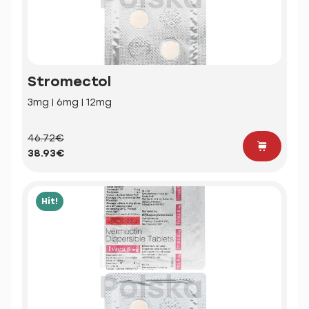
Stromectol
3mg | 6mg | 12mg
46.72€
38.93€
Hit!