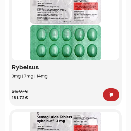
Rybelsus
3mg | 7mg | 14mg
218.07€
181.72€