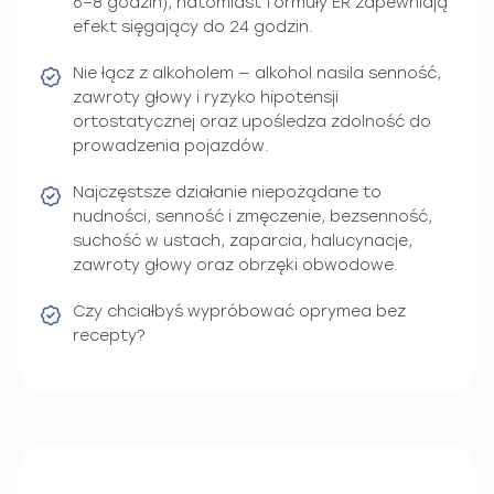
6–8 godzin), natomiast formuły ER zapewniają
efekt sięgający do 24 godzin.
Nie łącz z alkoholem — alkohol nasila senność,
zawroty głowy i ryzyko hipotensji
ortostatycznej oraz upośledza zdolność do
prowadzenia pojazdów.
Najczęstsze działanie niepożądane to
nudności, senność i zmęczenie, bezsenność,
suchość w ustach, zaparcia, halucynacje,
zawroty głowy oraz obrzęki obwodowe.
Czy chciałbyś wypróbować oprymea bez
recepty?