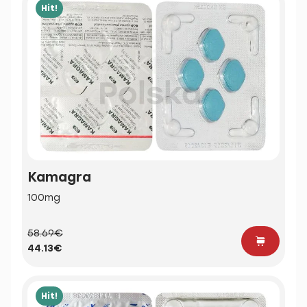
Hit!
Kamagra
100mg
58.69€
44.13€
Hit!