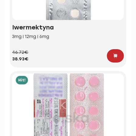
Iwermektyna
3mg | 12mg | 6mg
46.72€
38.93€
Hit!