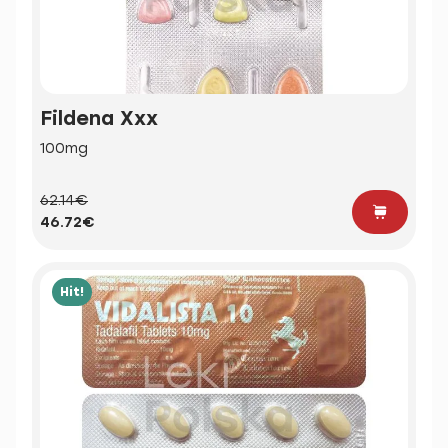
Fildena Xxx
100mg
62.14€
46.72€
Hit!