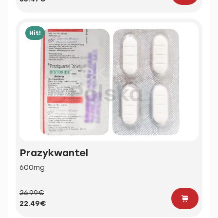
Hit!
Prazykwantel
600mg
26.99€
22.49€