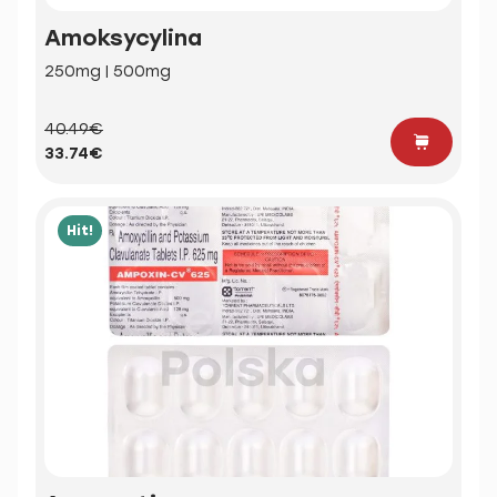
Amoksycylina
250mg | 500mg
40.49€
33.74€
Hit!