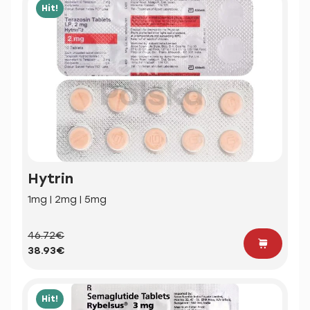
Hit!
Hytrin
1mg | 2mg | 5mg
46.72€
38.93€
Hit!