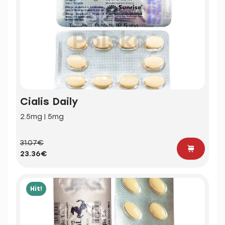
Cialis Daily
2.5mg | 5mg
31.07€
23.36€
Hit!