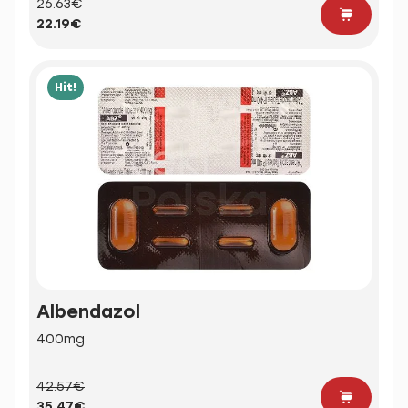
26.63€
22.19€
Hit!
Albendazol
400mg
42.57€
35.47€