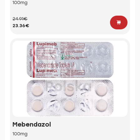
100mg
24.91€
23.36€
Mebendazol
100mg