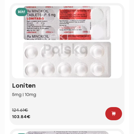
Hit!
Loniten
5mg | 10mg
124.61€
103.84€