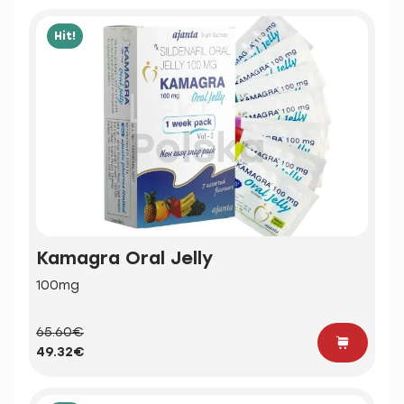
Hit!
Kamagra Oral Jelly
100mg
65.60€
49.32€