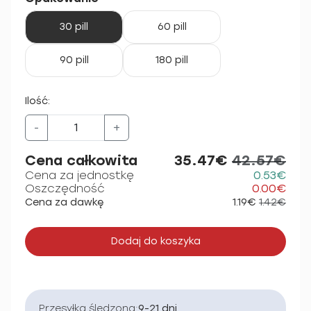
30 pill
60 pill
90 pill
180 pill
Ilość:
-
+
Cena całkowita
35.47€
42.57€
Cena za jednostkę
0.53€
Oszczędność
0.00€
Cena za dawkę
1.19€
1.42€
Dodaj do koszyka
Przesyłka śledzona:
9-21 dni