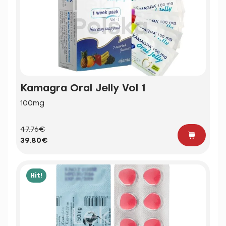
Kamagra Oral Jelly Vol 1
100mg
47.76€
39.80€
Hit!