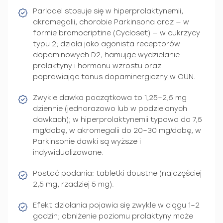
Parlodel stosuje się w hiperprolaktynemii,
akromegalii, chorobie Parkinsona oraz — w
formie bromocriptine (Cycloset) — w cukrzycy
typu 2; działa jako agonista receptorów
dopaminowych D2, hamując wydzielanie
prolaktyny i hormonu wzrostu oraz
poprawiając tonus dopaminergiczny w OUN.
Zwykle dawka początkowa to 1,25–2,5 mg
dziennie (jednorazowo lub w podzielonych
dawkach); w hiperprolaktynemii typowo do 7,5
mg/dobę, w akromegalii do 20–30 mg/dobę, w
Parkinsonie dawki są wyższe i
indywidualizowane.
Postać podania: tabletki doustne (najczęściej
2,5 mg, rzadziej 5 mg).
Efekt działania pojawia się zwykle w ciągu 1–2
godzin; obniżenie poziomu prolaktyny może