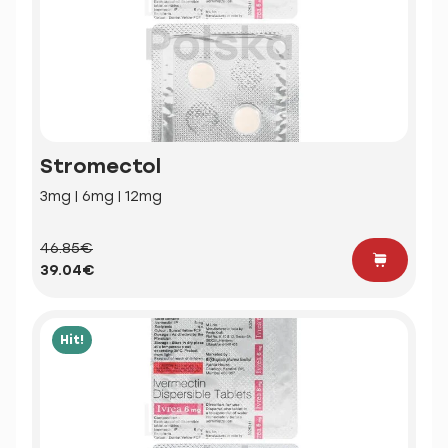
Stromectol
3mg | 6mg | 12mg
46.85€
39.04€
Hit!