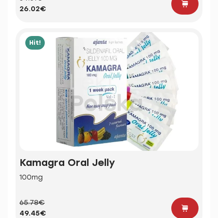
26.02€
Hit!
Kamagra Oral Jelly
100mg
65.78€
49.45€