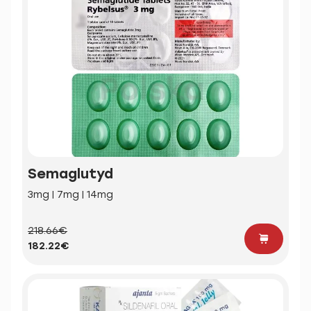
Semaglutyd
3mg | 7mg | 14mg
218.66€
182.22€