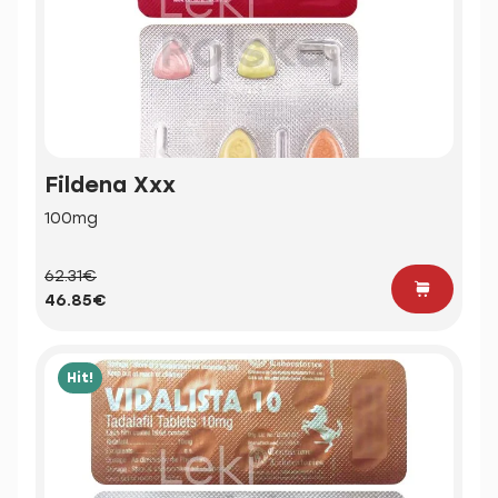
Fildena Xxx
100mg
62.31€
46.85€
Hit!