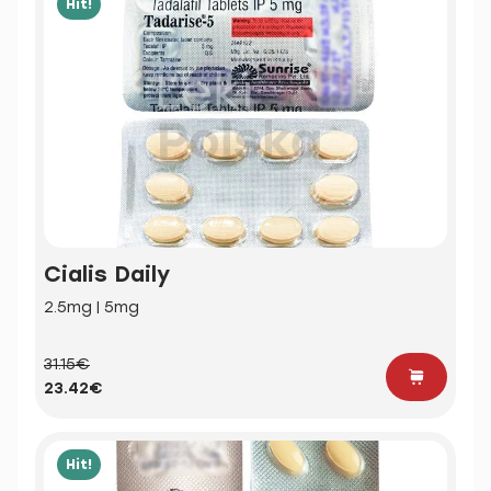
Hit!
Cialis Daily
2.5mg | 5mg
31.15€
23.42€
Hit!