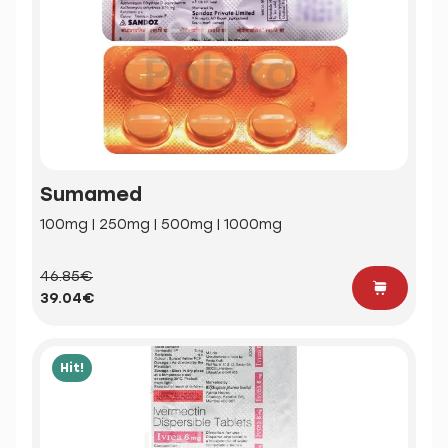
Sumamed
100mg | 250mg | 500mg | 1000mg
46.85€
39.04€
Hit!