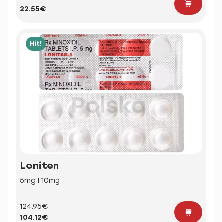
22.55€
Hit!
Loniten
5mg | 10mg
124.95€
104.12€