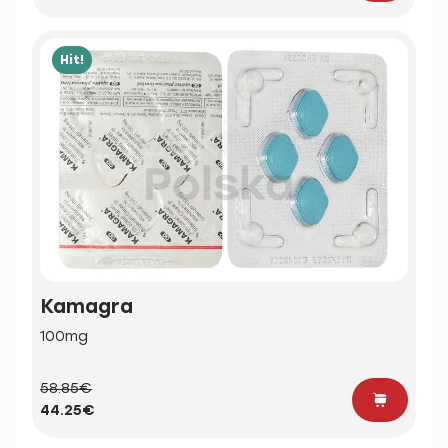
Hit!
Kamagra
100mg
58.85€
44.25€