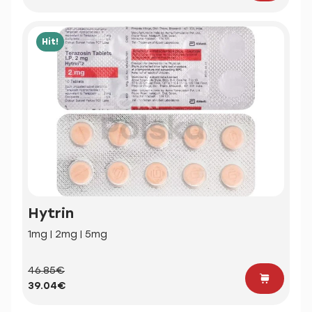
Hit!
Hytrin
1mg | 2mg | 5mg
46.85€
39.04€