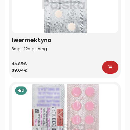
Iwermektyna
3mg | 12mg | 6mg
46.85€
39.04€
Hit!