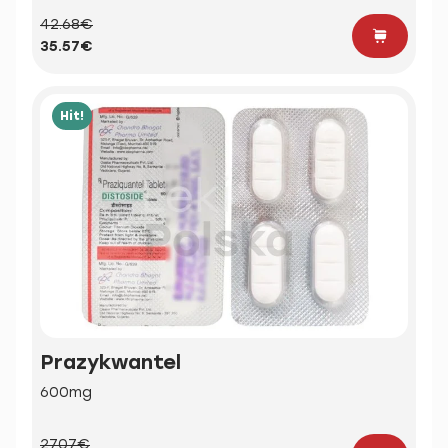
42.68€
35.57€
Hit!
Prazykwantel
600mg
27.07€