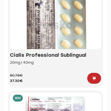
Cialis Professional Sublingual
20mg | 40mg
80.78€
37.30€
Hit!