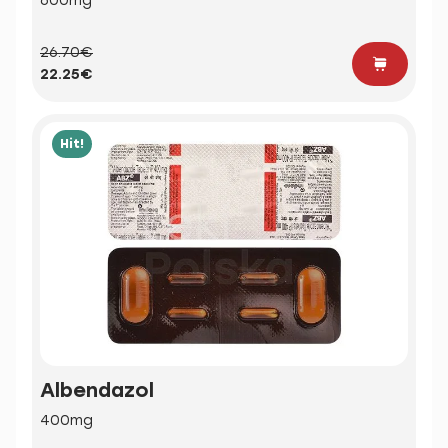
600mg
26.70€
22.25€
Hit!
Albendazol
400mg