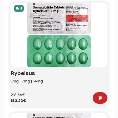
Hit!
Rybelsus
3mg | 7mg | 14mg
218.66€
182.22€