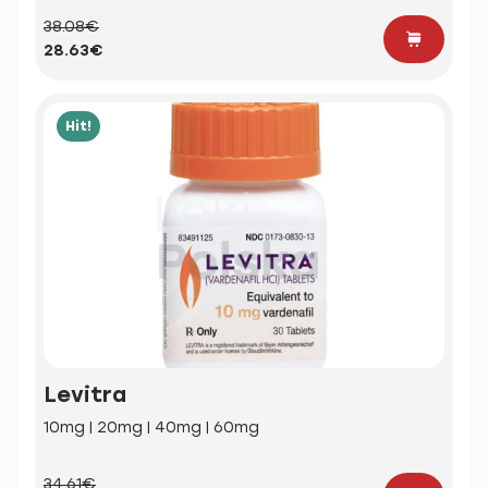
38.08€
28.63€
Hit!
Levitra
10mg | 20mg | 40mg | 60mg
34.61€