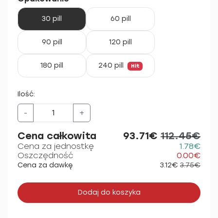
30 pill
60 pill
90 pill
120 pill
180 pill
240 pill
Hit
Ilość:
-
+
Cena całkowita
93.71€
112.45€
Cena za jednostkę
1.78€
Oszczędność
0.00€
Cena za dawkę
3.12€
3.75€
Dodaj do koszyka