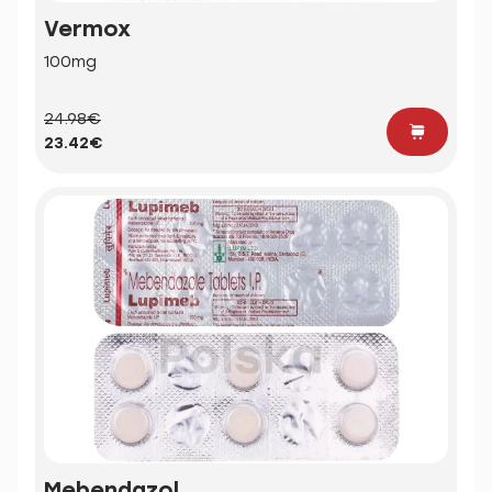
Vermox
100mg
24.98€
23.42€
Mebendazol