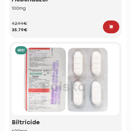
100mg
42.94€
35.79€
Hit!
Biltricide