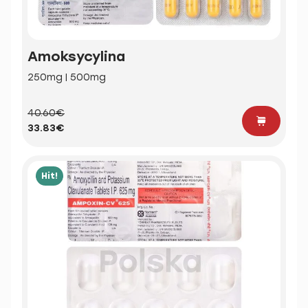
Amoksycylina
250mg | 500mg
40.60€
33.83€
Hit!