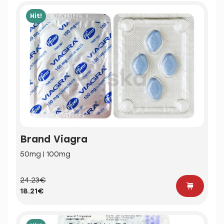
Hit!
Brand Viagra
50mg | 100mg
24.23€
18.21€