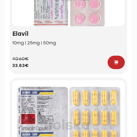
Elavil
10mg | 25mg | 50mg
40.60€
33.83€