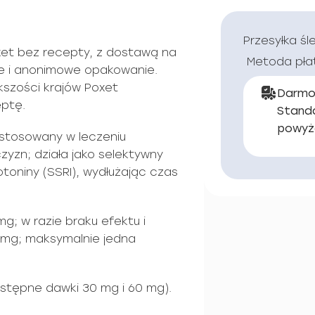
Przesyłka śl
et bez recepty, z dostawą na
Metoda pła
tne i anonimowe opakowanie.
kszości krajów Poxet
Darmo
eptę.
Stand
powyż
 stosowany w leczeniu
yzn; działa jako selektywny
toniny (SSRI), wydłużając czas
; w razie braku efektu i
 mg; maksymalnie jedna
ostępne dawki 30 mg i 60 mg).