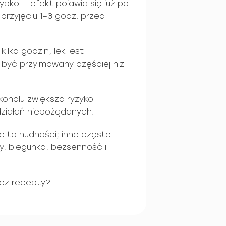
bko — efekt pojawia się już po
 przyjęciu 1–3 godz. przed
kilka godzin; lek jest
 być przyjmowany częściej niż
lkoholu zwiększa ryzyko
działań niepożądanych.
e to nudności; inne częste
y, biegunka, bezsenność i
ez recepty?