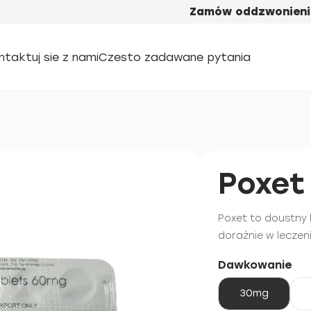
Zamów oddzwonieni
ntaktuj sie z nami
Czesto zadawane pytania
Poxet
Poxet to doustny
doraźnie w lecze
Dawkowanie
30mg