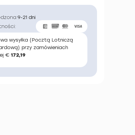
edzona:
9-21 dni
tności:
wa wysyłka (Pocztą Lotniczą
ardową) przy zamówieniach
ej €
172,19