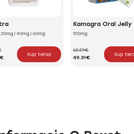
tra
Kamagra Oral Jelly
| 20mg | 40mg | 60mg
100mg
€
65.59€
Kup teraz
Kup ter
5€
49.31€