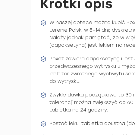
Krótki opis
W naszej aptece można kupić Pox
terenie Polski w 5–14 dni; dyskre
Należy jednak pamiętać, że w wię
(dapoksetyna) jest lekiem na rec
Poxet zawiera dapoksetynę i jest
przedwczesnego wytrysku u mężcz
inhibitor zwrotnego wychwytu sero
do wytrysku.
Zwykle dawka początkowa to 30 mg
tolerancji można zwiększyć do 60
tabletka na 24 godziny.
Postać leku: tabletka doustna (d