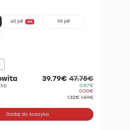
60 pill
90 pill
Hit
+
owita
39.79€
47.75€
tkę
0.87€
0.00€
1.32€
1.59€
Dodaj do koszyka