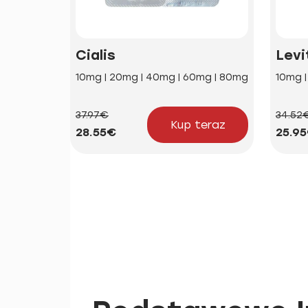
Cialis
Levi
10mg | 20mg | 40mg | 60mg | 80mg
10mg 
37.97€
34.52
Kup teraz
28.55€
25.9