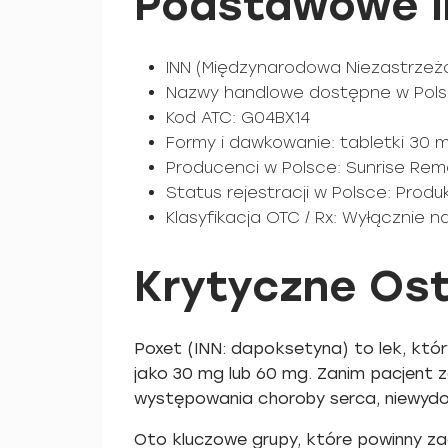
Podstawowe I
INN (Międzynarodowa Niezastrze
Nazwy handlowe dostępne w Polsce
Kod ATC: G04BX14
Formy i dawkowanie: tabletki 30 
Producenci w Polsce: Sunrise Rem
Status rejestracji w Polsce: Prod
Klasyfikacja OTC / Rx: Wyłącznie n
Krytyczne Ost
Poxet (INN: dapoksetyna) to lek, któ
jako 30 mg lub 60 mg. Zanim pacjent z
występowania choroby serca, niewydol
Oto kluczowe grupy, które powinny z