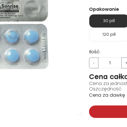
Opakowanie
30 pill
120 pill
Ilość:
-
Cena całk
Cena za jednos
Oszczędność
Cena za dawkę