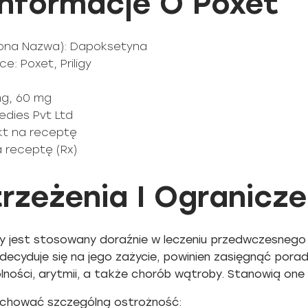
nformacje O Poxet
żona Nazwa): Dapoksetyna
: Poxet, Priligy
mg, 60 mg
edies Pvt Ltd
ukt na receptę
a receptę (Rx)
rzeżenia I Ogranicze
ry jest stosowany doraźnie w leczeniu przedwczesnego 
decyduje się na jego zażycie, powinien zasięgnąć pora
ności, arytmii, a także chorób wątroby. Stanowią on
achować szczególną ostrożność: