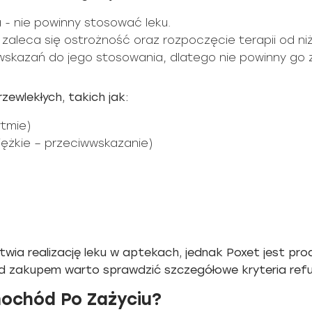
ia - nie powinny stosować leku.
 zaleca się ostrożność oraz rozpoczęcie terapii od niż
k wskazań do jego stosowania, dlatego nie powinny go
ewlekłych, takich jak:
tmie)
ężkie – przeciwwskazanie)
twia realizację leku w aptekach, jednak Poxet jest pr
d zakupem warto sprawdzić szczegółowe kryteria refu
ochód Po Zażyciu?