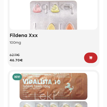
Fildena Xxx
100mg
62.11€
46.70€
Hit!