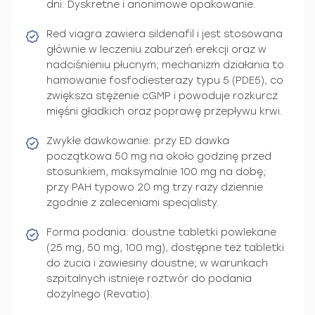
dni. Dyskretne i anonimowe opakowanie.
Red viagra zawiera sildenafil i jest stosowana
głównie w leczeniu zaburzeń erekcji oraz w
nadciśnieniu płucnym; mechanizm działania to
hamowanie fosfodiesterazy typu 5 (PDE5), co
zwiększa stężenie cGMP i powoduje rozkurcz
mięśni gładkich oraz poprawę przepływu krwi.
Zwykłe dawkowanie: przy ED dawka
początkowa 50 mg na około godzinę przed
stosunkiem, maksymalnie 100 mg na dobę;
przy PAH typowo 20 mg trzy razy dziennie
zgodnie z zaleceniami specjalisty.
Forma podania: doustne tabletki powlekane
(25 mg, 50 mg, 100 mg), dostępne też tabletki
do żucia i zawiesiny doustne; w warunkach
szpitalnych istnieje roztwór do podania
dożylnego (Revatio).