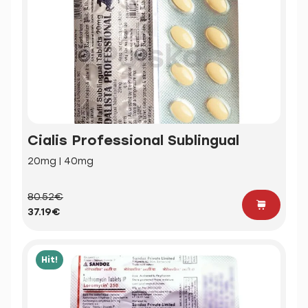
Cialis Professional Sublingual
20mg | 40mg
80.52€
37.19€
Hit!