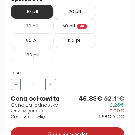
10 pill
20 pill
30 pill
60 pill
Hit
90 pill
120 pill
180 pill
Ilość:
-
+
Cena całkowita
45.83€
62.11€
Cena za jednostkę
2.25€
Oszczędność
0.00€
Cena za dawkę
4.58€
6.21€
Dodaj do koszyka