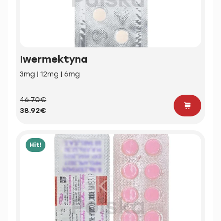
Iwermektyna
3mg | 12mg | 6mg
46.70€
38.92€
Hit!