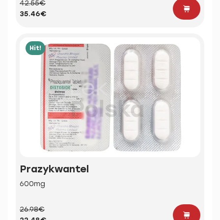
42.55€
35.46€
Hit!
Prazykwantel
600mg
26.98€