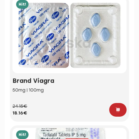
Hit!
Brand Viagra
50mg | 100mg
24.15€
18.16€
Hit!