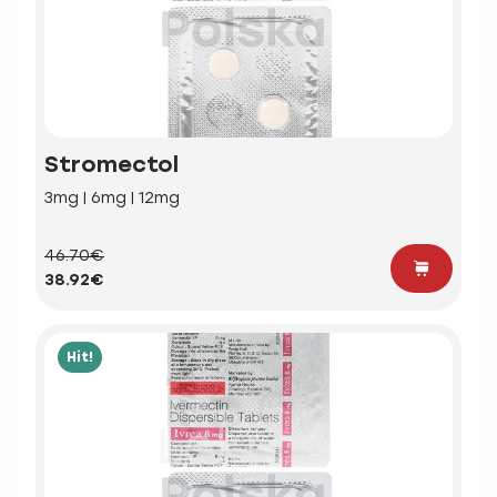
Stromectol
3mg | 6mg | 12mg
46.70€
38.92€
Hit!