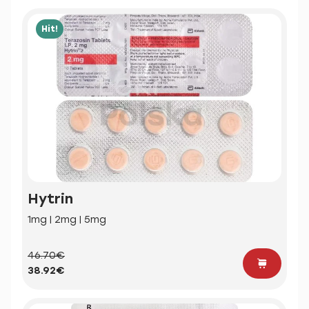
Hit!
Hytrin
1mg | 2mg | 5mg
46.70€
38.92€