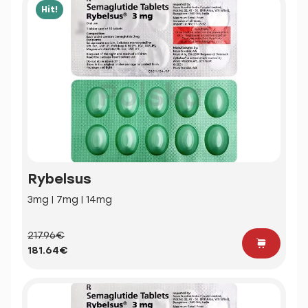
Hit!
Rybelsus
3mg | 7mg | 14mg
217.96€
181.64€