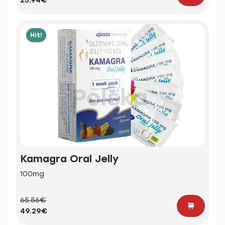
25.94€
Hit!
Kamagra Oral Jelly
100mg
65.56€
49.29€