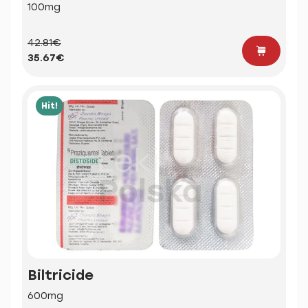
100mg
42.81€
35.67€
Hit!
Biltricide
600mg