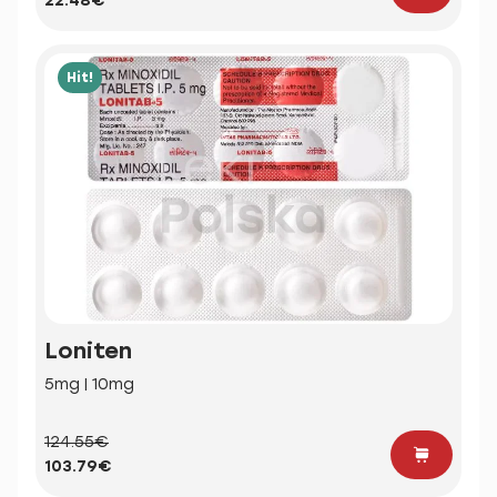
22.48€
Hit!
Loniten
5mg | 10mg
124.55€
103.79€