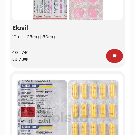
Elavil
10mg | 25mg | 50mg
40.47€
33.73€