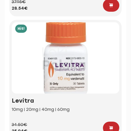
37.95€
28.54€
Hit!
Levitra
10mg | 20mg | 40mg | 60mg
34.50€