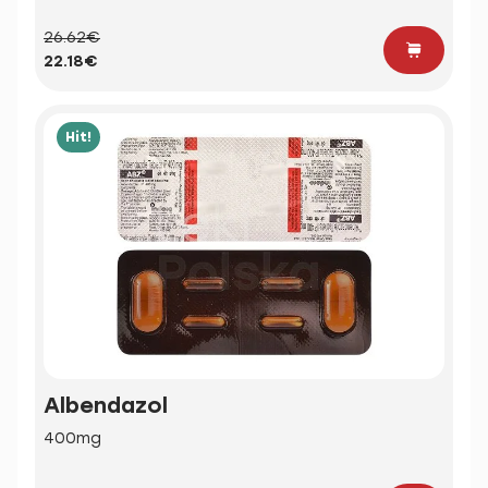
26.62€
22.18€
Hit!
Albendazol
400mg