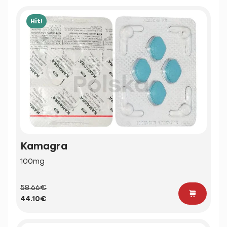
Hit!
Kamagra
100mg
58.66€
44.10€