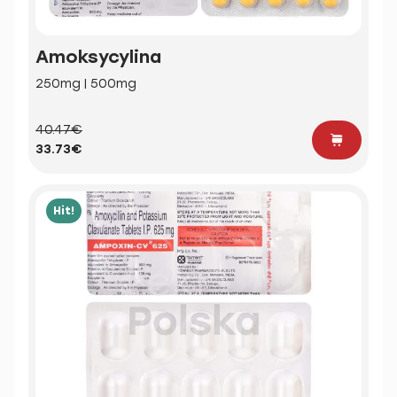
Amoksycylina
250mg | 500mg
40.47€
33.73€
Hit!