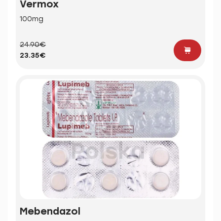
Vermox
100mg
24.90€
23.35€
Mebendazol