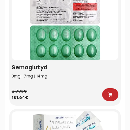
Semaglutyd
3mg | 7mg | 14mg
217.96€
181.64€