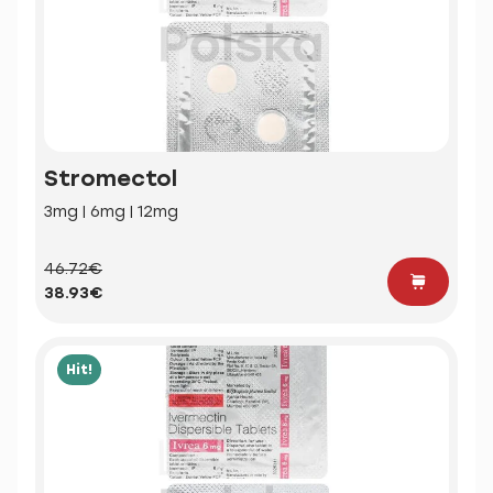
Stromectol
3mg | 6mg | 12mg
46.72€
38.93€
Hit!