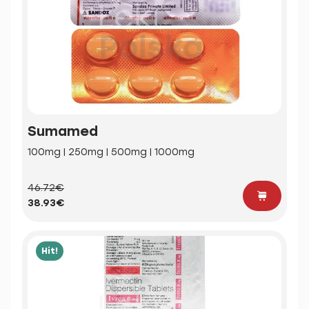
Sumamed
100mg | 250mg | 500mg | 1000mg
46.72€
38.93€
Hit!