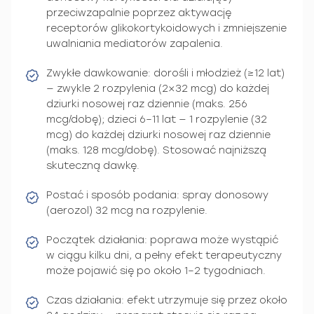
przeciwzapalnie poprzez aktywację
receptorów glikokortykoidowych i zmniejszenie
uwalniania mediatorów zapalenia.
Zwykłe dawkowanie: dorośli i młodzież (≥12 lat)
— zwykle 2 rozpylenia (2×32 mcg) do każdej
dziurki nosowej raz dziennie (maks. 256
mcg/dobę); dzieci 6–11 lat — 1 rozpylenie (32
mcg) do każdej dziurki nosowej raz dziennie
(maks. 128 mcg/dobę). Stosować najniższą
skuteczną dawkę.
Postać i sposób podania: spray donosowy
(aerozol) 32 mcg na rozpylenie.
Początek działania: poprawa może wystąpić
w ciągu kilku dni, a pełny efekt terapeutyczny
może pojawić się po około 1–2 tygodniach.
Czas działania: efekt utrzymuje się przez około