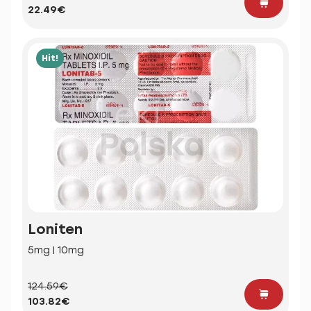
22.49€
Hit!
Loniten
5mg | 10mg
124.59€
103.82€