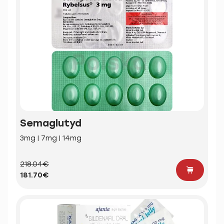
Semaglutyd
3mg | 7mg | 14mg
218.04€
181.70€