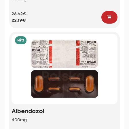
26.62€
22.19€
Hit!
Albendazol
400mg