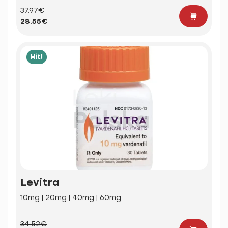
37.97€
28.55€
Hit!
Levitra
10mg | 20mg | 40mg | 60mg
34.52€