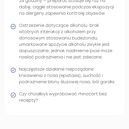
24 godziny — preparat stosuje się raz na
dobę; ciągłe stosowanie podczas ekspozycji
na alergeny zapewnia kontrolę objawów.
Ostrzeżenie dotyczące alkoholu: brak
istotnych interakcji z alkoholem przy
donosowym stosowaniu budezonidu;
umiarkowane spożycie alkoholu zwykle jest
dopuszczalne, jednak nadmierne picie może
nasilać podrażnienia i nie jest zalecane.
Najczęstsze działanie niepożądane:
krwawienia z nosa (epistaxis), suchość i
podrażnienie błony śluzowej nosa, ból gardła.
Czy chciałbyś wypróbować rhinocort bez
recepty?