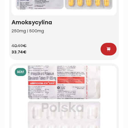
Amoksycylina
250mg | 500mg
40.49€
33.74€
Hit!