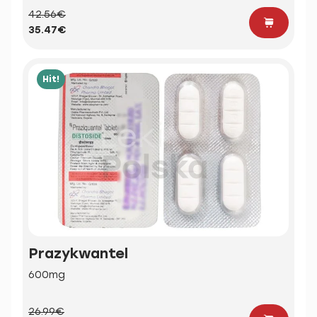
42.56€
35.47€
Hit!
Prazykwantel
600mg
26.99€