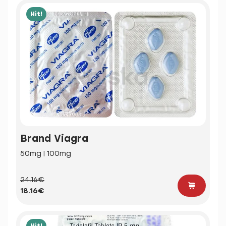
Hit!
Brand Viagra
50mg | 100mg
24.16€
18.16€
Hit!