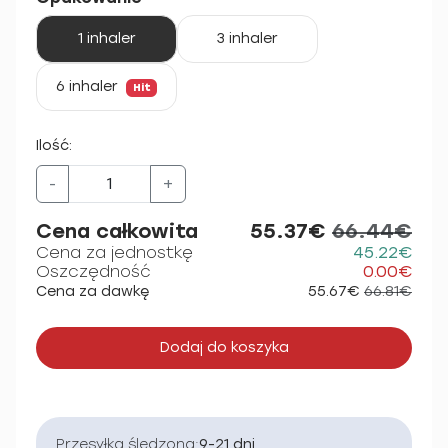
1 inhaler
3 inhaler
6 inhaler
Hit
Ilość:
-
+
Cena całkowita
55.37€
66.44€
Cena za jednostkę
45.22€
Oszczędność
0.00€
Cena za dawkę
55.67€
66.81€
Dodaj do koszyka
Przesyłka śledzona:
9-21 dni