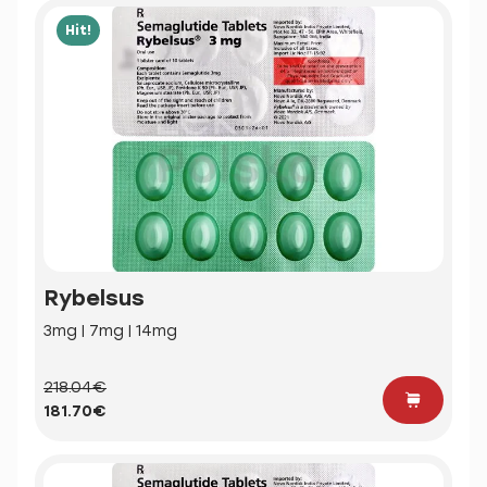
Hit!
Rybelsus
3mg | 7mg | 14mg
218.04€
181.70€