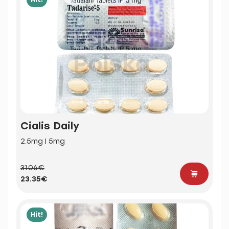
Cialis Daily
2.5mg | 5mg
31.06€
23.35€
Hit!