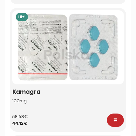
Hit!
Kamagra
100mg
58.68€
44.12€