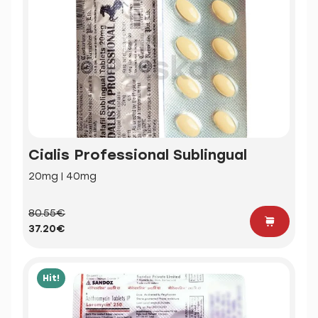
Cialis Professional Sublingual
20mg | 40mg
80.55€
37.20€
Hit!