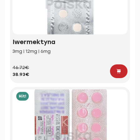
Iwermektyna
3mg | 12mg | 6mg
46.72€
38.93€
Hit!