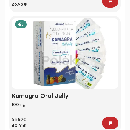
25.95€
Hit!
Kamagra Oral Jelly
100mg
65.59€
49.31€