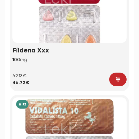
Fildena Xxx
100mg
62.13€
46.72€
Hit!