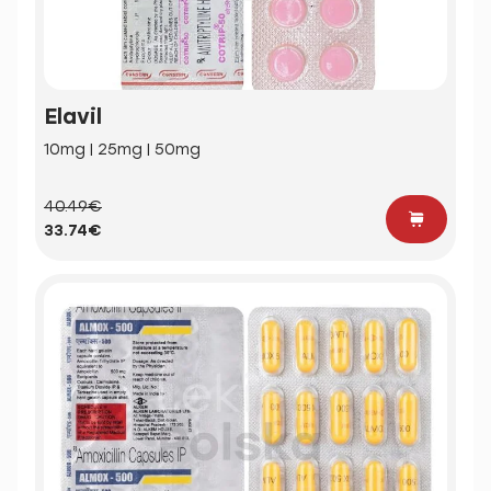
Elavil
10mg | 25mg | 50mg
40.49€
33.74€