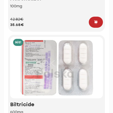
100mg
42.82€
35.68€
Hit!
Biltricide
600mg