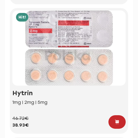
Hit!
Hytrin
1mg | 2mg | 5mg
46.72€
38.93€