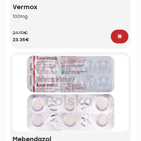
Vermox
100mg
24.91€
23.35€
Mebendazol