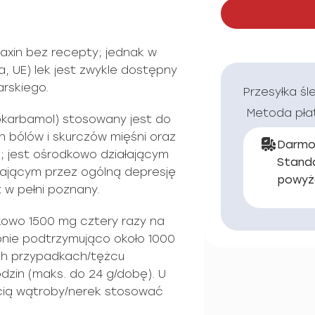
axin bez recepty; jednak w
a, UE) lek jest zwykle dostępny
arskiego.
Przesyłka śl
Metoda pła
okarbamol) stosowany jest do
h bólów i skurczów mięśni oraz
Darmo
; jest ośrodkowo działającym
Stand
łającym przez ogólną depresję
powyż
 w pełni poznany.
kowo 1500 mg cztery razy na
pnie podtrzymująco około 1000
ch przypadkach/tężcu
dzin (maks. do 24 g/dobę). U
ścią wątroby/nerek stosować