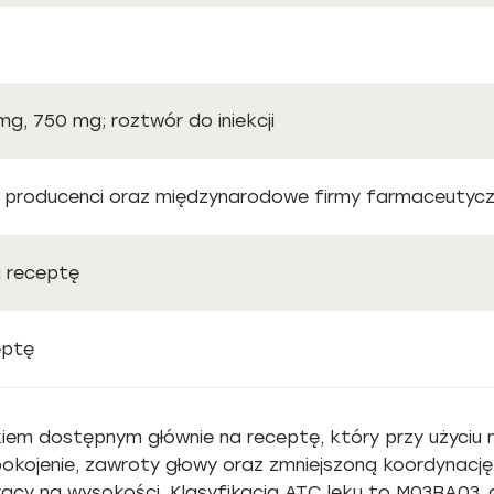
g, 750 mg; roztwór do iniekcji
ni producenci oraz międzynarodowe firmy farmaceutyczn
a receptę
eptę
iem dostępnym głównie na receptę, który przy użyciu ni
jenie, zawroty głowy oraz zmniejszoną koordynację, 
acy na wysokości. Klasyfikacja ATC leku to M03BA03, 