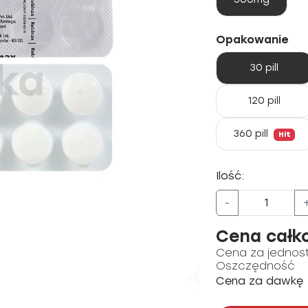
Opakowanie
30 pill
120 pill
360 pill
Hit
Ilość:
-
Cena całk
Cena za jednos
Oszczędność
Cena za dawkę