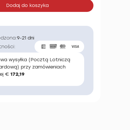
Dodaj do koszyka
edzona:
9-21 dni
tności:
wa wysyłka (Pocztą Lotniczą
ardową) przy zamówieniach
ej €
172,19