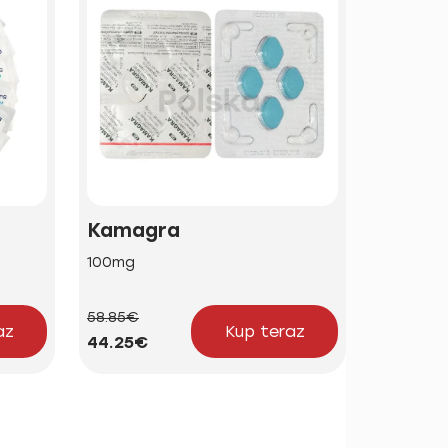
Kamagra
Brand 
100mg
50mg | 1
58.85€
24.23€
az
Kup teraz
44.25€
18.21€