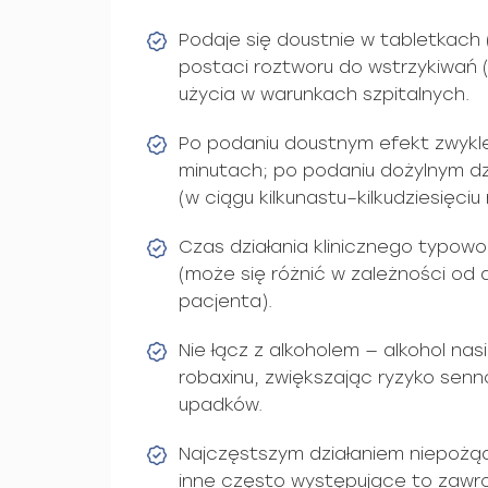
Podaje się doustnie w tabletkach
postaci roztworu do wstrzykiwań 
użycia w warunkach szpitalnych.
Po podaniu doustnym efekt zwykl
minutach; po podaniu dożylnym dz
(w ciągu kilkunastu–kilkudziesięciu 
Czas działania klinicznego typowo
(może się różnić w zależności od da
pacjenta).
Nie łącz z alkoholem — alkohol nas
robaxinu, zwiększając ryzyko senn
upadków.
Najczęstszym działaniem niepożą
inne często występujące to zawrot