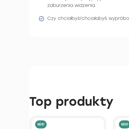
zaburzenia widzenia.
Czy chciałbyś/chciałabyś wyprób
Top produkty
Hit!
Hit!