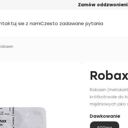
Zamów oddzwonieni
ntaktuj sie z nami
Czesto zadawane pytania
Robaxin
Robax
Robaxin (metokar
krótkotrwale do ł
mięśniowych jako u
Dawkowanie
500mg