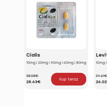
Cialis
Levi
10mg | 20mg | 40mg | 60mg | 80mg
10mg 
38.08€
34.61
Kup teraz
28.63€
26.0