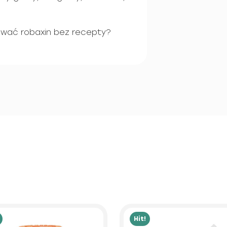
ować robaxin bez recepty?
Hit!