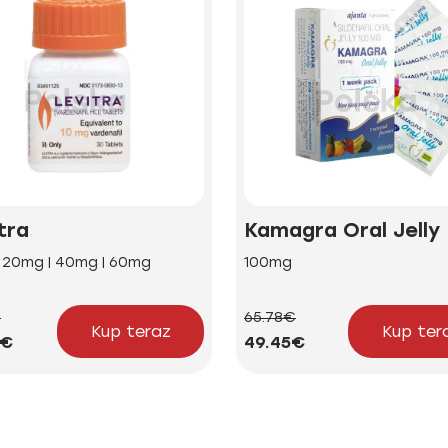
tra
Kamagra Oral Jelly
| 20mg | 40mg | 60mg
100mg
€
65.78€
Kup teraz
Kup ter
2€
49.45€