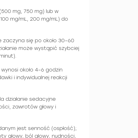
 (500 mg, 750 mg) lub w
(100 mg/mL, 200 mg/mL) do
e zaczyna się po około 30–60
iałanie może wystąpić szybciej
minut).
 wynosi około 4–6 godzin
wki i indywidualnej reakcji
ila działanie sedacyjne
ości, zawrotów głowy i
danym jest senność (ospłość);
y głowy, ból głowy, nudności,