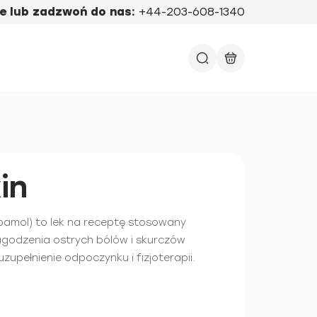
e lub zadzwoń do nas:
+44-203-608-1340
in
bamol) to lek na receptę stosowany
agodzenia ostrych bólów i skurczów
zupełnienie odpoczynku i fizjoterapii.