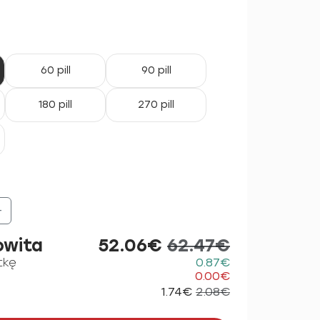
60 pill
90 pill
180 pill
270 pill
+
owita
52.06€
62.47€
tkę
0.87€
0.00€
1.74€
2.08€