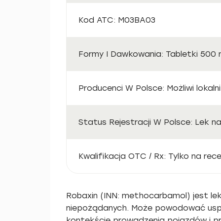
Kod ATC: M03BA03
Formy I Dawkowania: Tabletki 500 m
Producenci W Polsce: Możliwi lokal
Status Rejestracji W Polsce: Lek n
Kwalifikacja OTC / Rx: Tylko na rec
Robaxin (INN: methocarbamol) jest lek
niepożądanych. Może powodować uspoko
kontekście prowadzenia pojazdów i pr