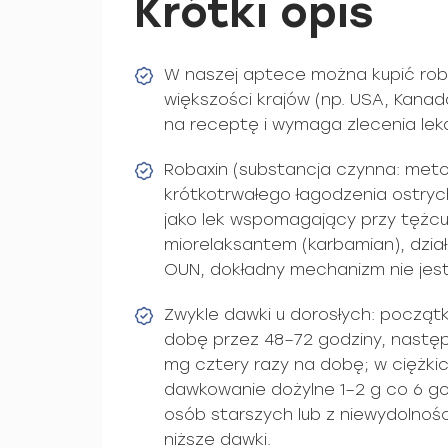
Krótki opis
W naszej aptece można kupić rob
większości krajów (np. USA, Kanad
na receptę i wymaga zlecenia lek
Robaxin (substancja czynna: met
krótkotrwałego łagodzenia ostryc
jako lek wspomagający przy tężcu
miorelaksantem (karbamian), dzia
OUN, dokładny mechanizm nie jest
Zwykle dawki u dorosłych: począt
dobę przez 48–72 godziny, nastę
mg cztery razy na dobę; w ciężki
dawkowanie dożylne 1–2 g co 6 go
osób starszych lub z niewydolno
niższe dawki.