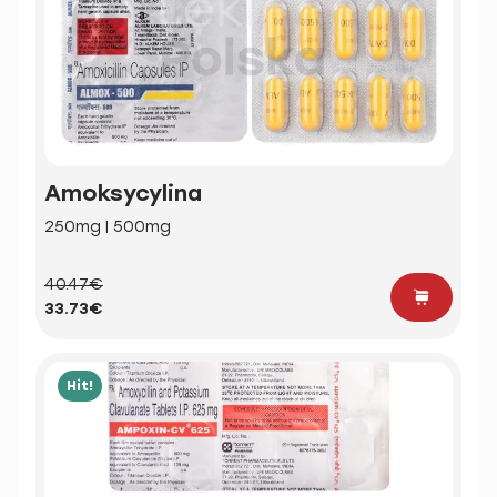
Amoksycylina
250mg | 500mg
40.47€
33.73€
Hit!