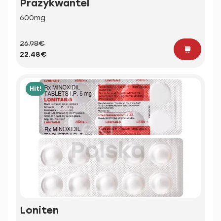
Prazykwantel
600mg
26.98€
22.48€
Hit!
Loniten