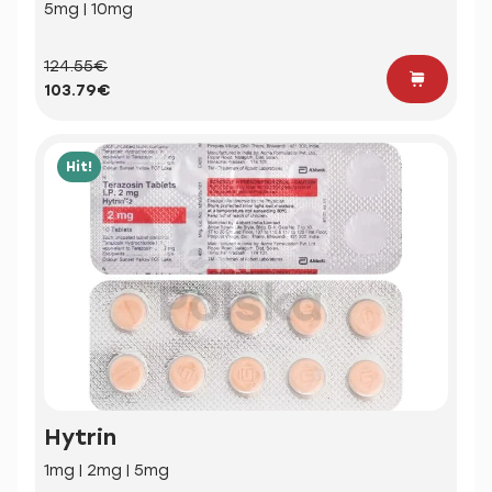
5mg | 10mg
124.55€
103.79€
Hit!
Hytrin
1mg | 2mg | 5mg