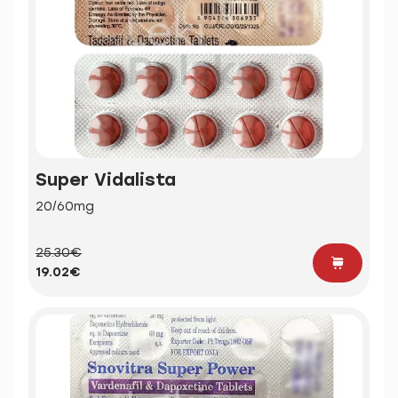
Super Vidalista
20/60mg
25.30€
19.02€