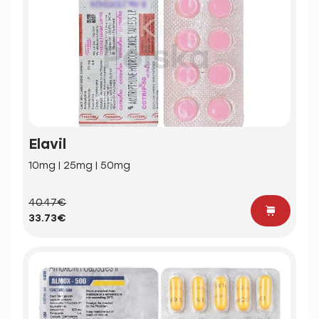
Elavil
10mg | 25mg | 50mg
40.47€
33.73€