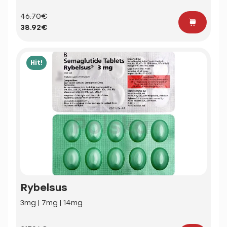
46.70€
38.92€
Hit!
Rybelsus
3mg | 7mg | 14mg