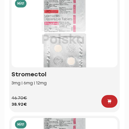
Hit!
Stromectol
3mg | 6mg | 12mg
46.70€
38.92€
Hit!