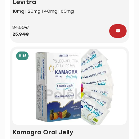
Levitra
10mg | 20mg | 40mg | 60mg
34.50€
25.94€
Hit!
Kamagra Oral Jelly