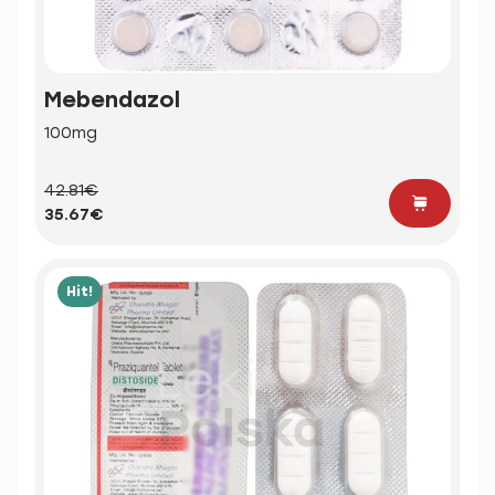
Mebendazol
100mg
42.81€
35.67€
Hit!