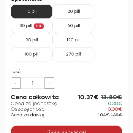
10 pill
20 pill
30 pill
60 pill
Hit
90 pill
120 pill
180 pill
270 pill
Ilość:
-
+
Cena całkowita
10.37€
13.80€
Cena za jednostkę
0.30€
Oszczędność
0.00€
Cena za dawkę
1.04€
1.38€
Dodaj do koszyka