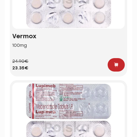
Vermox
100mg
24.90€
23.35€