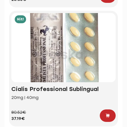
Hit!
Cialis Professional Sublingual
20mg | 40mg
80.52€
37.19€