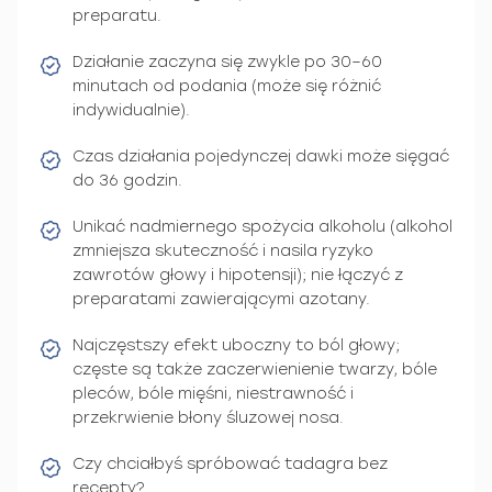
preparatu.
Działanie zaczyna się zwykle po 30–60
minutach od podania (może się różnić
indywidualnie).
Czas działania pojedynczej dawki może sięgać
do 36 godzin.
Unikać nadmiernego spożycia alkoholu (alkohol
zmniejsza skuteczność i nasila ryzyko
zawrotów głowy i hipotensji); nie łączyć z
preparatami zawierającymi azotany.
Najczęstszy efekt uboczny to ból głowy;
częste są także zaczerwienienie twarzy, bóle
pleców, bóle mięśni, niestrawność i
przekrwienie błony śluzowej nosa.
Czy chciałbyś spróbować tadagra bez
recepty?