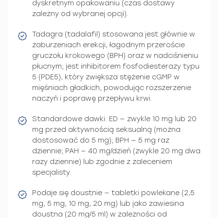
dyskretnym opakowaniu (czas dostawy
zależny od wybranej opcji).
Tadagra (tadalafil) stosowana jest głównie w
zaburzeniach erekcji, łagodnym przeroście
gruczołu krokowego (BPH) oraz w nadciśnieniu
płucnym; jest inhibitorem fosfodiesterazy typu
5 (PDE5), który zwiększa stężenie cGMP w
mięśniach gładkich, powodując rozszerzenie
naczyń i poprawę przepływu krwi.
Standardowe dawki: ED — zwykle 10 mg lub 20
mg przed aktywnością seksualną (można
dostosować do 5 mg); BPH — 5 mg raz
dziennie; PAH — 40 mg/dzień (zwykle 20 mg dwa
razy dziennie) lub zgodnie z zaleceniem
specjalisty.
Podaje się doustnie — tabletki powlekane (2,5
mg, 5 mg, 10 mg, 20 mg) lub jako zawiesina
doustna (20 mg/5 ml) w zależności od