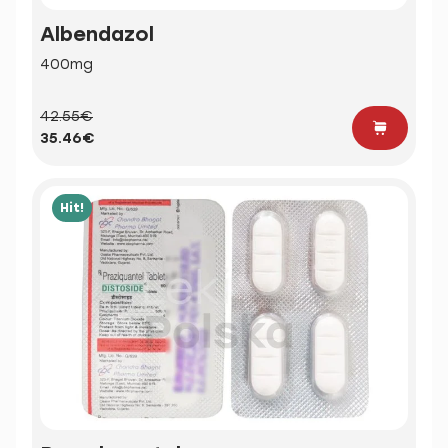
Albendazol
400mg
42.55€
35.46€
Hit!