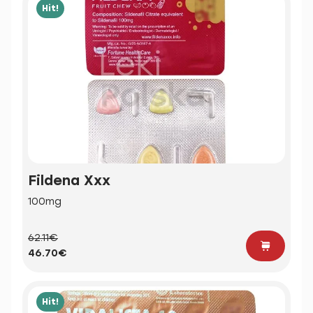
Hit!
Fildena Xxx
100mg
62.11€
46.70€
Hit!