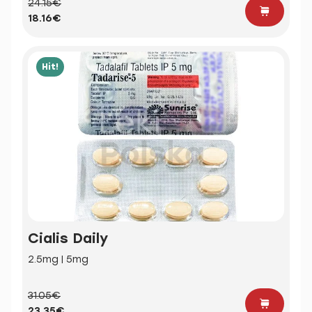
24.15€
18.16€
Hit!
Cialis Daily
2.5mg | 5mg
31.05€
23.35€