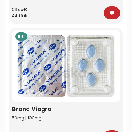
58.66€
44.10€
Hit!
Brand Viagra
50mg | 100mg