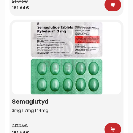
217.96€
181.64€
Semaglutyd
3mg | 7mg | 14mg
217.96€
181.64€