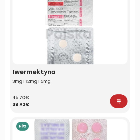
Iwermektyna
3mg | 12mg | 6mg
46.70€
38.92€
Hit!