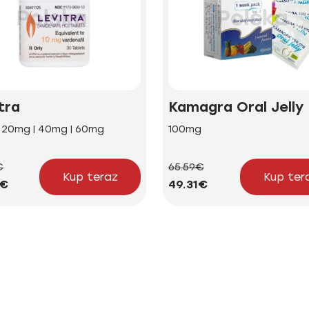
tra
Kamagra Oral Jelly
| 20mg | 40mg | 60mg
100mg
€
65.59€
Kup teraz
Kup ter
5€
49.31€