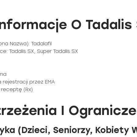
formacje O Tadalis
na Nazwa): Tadalafil
: Tadalis SX, Super Tadalis SX
rma
a rejestracji przez EMA
 receptę (Rx)
rzeżenia I Ogranicze
ka (Dzieci, Seniorzy, Kobiety 