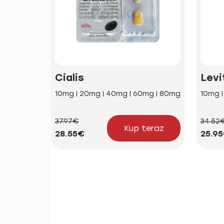
Cialis
Levi
10mg | 20mg | 40mg | 60mg | 80mg
10mg 
37.97€
34.52
Kup teraz
28.55€
25.9