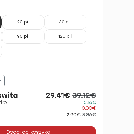
20 pill
30 pill
90 pill
120 pill
+
owita
29.41€
39.12€
tkę
2.16€
0.00€
2.90€
3.86€
Dodaj do koszyka