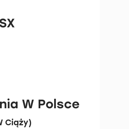
 SX
nia W Polsce
W Ciąży)