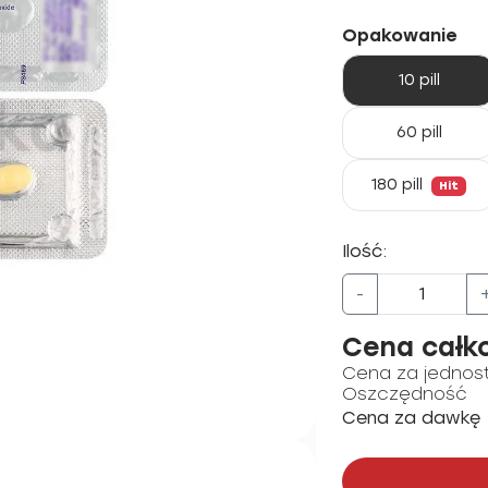
Opakowanie
10 pill
60 pill
180 pill
Hit
Ilość:
-
Cena całk
Cena za jednos
Oszczędność
Cena za dawkę