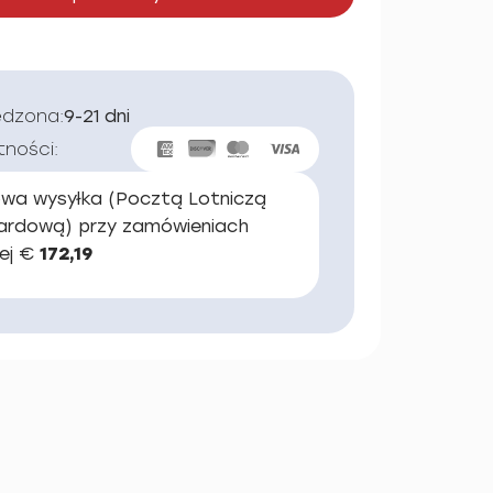
edzona:
9-21 dni
tności:
wa wysyłka (Pocztą Lotniczą
ardową) przy zamówieniach
ej €
172,19