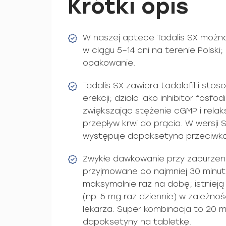
Krótki opis
W naszej aptece Tadalis SX możn
w ciągu 5–14 dni na terenie Polski
opakowanie.
Tadalis SX zawiera tadalafil i sto
erekcji; działa jako inhibitor fosfo
zwiększając stężenie cGMP i relak
przepływ krwi do prącia. W wersji
występuje dapoksetyna przeciwk
Zwykłe dawkowanie przy zaburzeni
przyjmowane co najmniej 30 minut
maksymalnie raz na dobę; istnie
(np. 5 mg raz dziennie) w zależno
lekarza. Super kombinacja to 20 m
dapoksetyny na tabletkę.