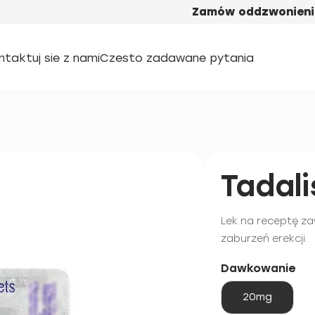
Zamów oddzwonieni
ntaktuj sie z nami
Czesto zadawane pytania
Tadali
Lek na receptę za
zaburzeń erekcji.
Dawkowanie
20mg