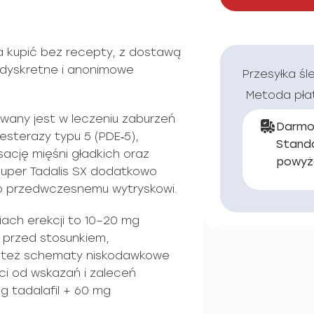
a kupić bez recepty, z dostawą
; dyskretne i anonimowe
Przesyłka śl
Metoda pła
sowany jest w leczeniu zaburzeń
Darmo
diesterazy typu 5 (PDE‑5),
Stand
sację mięśni gładkich oraz
powyż
 Super Tadalis SX dodatkowo
o przedwczesnemu wytryskowi.
ach erekcji to 10–20 mg
 przed stosunkiem,
ją też schematy niskodawkowe
ści od wskazań i zaleceń
g tadalafil + 60 mg