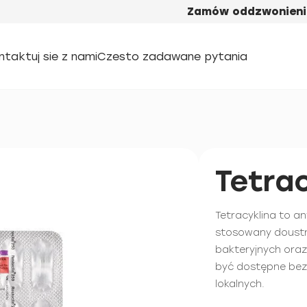
Zamów oddzwonieni
ntaktuj sie z nami
Czesto zadawane pytania
Tetra
Tetracyklina to a
stosowany doustni
bakteryjnych oraz
być dostępne bez
lokalnych.