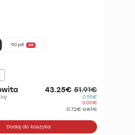
90 pill
Hit
+
owita
43.25€
51.91€
tkę
0.55€
0.00€
0.72€
0.87€
Dodaj do koszyka