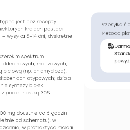
tępna jest bez recepty
Przesyłka śl
niektórych krajach postaci
Metoda pła
— wysyłka 5–14 dni, dyskretne
Darmo
Stand
 szerokim spektrum
powyż
 oddechowych, moczowych,
płciową (np. chlamydioza),
zakażeniach atypowych; działa
ie syntezy białek
ę z podjednostką 30S
500 mg doustnie co 6 godzin
leżnie od schematu); w
ziennie; w profilaktyce malarii