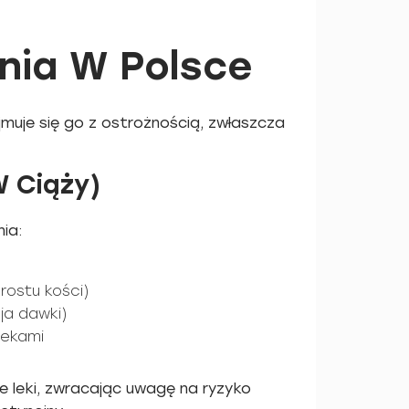
nia W Polsce
jmuje się go z ostrożnością, zwłaszcza
W Ciąży)
ia:
rostu kości)
ja dawki)
lekami
ne leki, zwracając uwagę na ryzyko