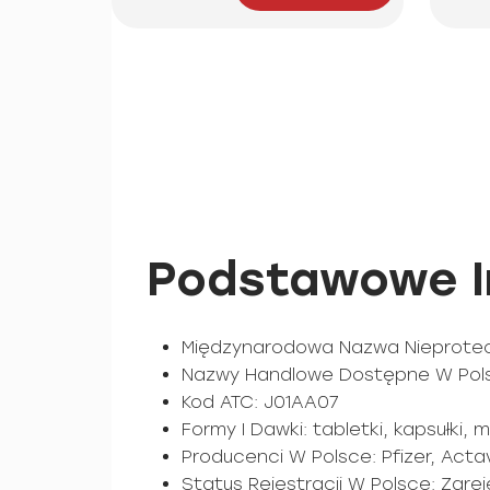
Podstawowe In
Międzynarodowa Nazwa Nieprotect
Nazwy Handlowe Dostępne W Polsce
Kod ATC: J01AA07
Formy I Dawki: tabletki, kapsułki, 
Producenci W Polsce: Pfizer, Acta
Status Rejestracji W Polsce: Zar