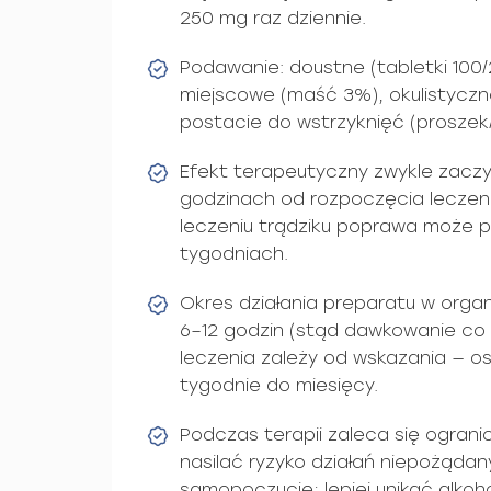
250 mg raz dziennie.
Podawanie: doustne (tabletki 100/
miejscowe (maść 3%), okulistyczn
postacie do wstrzyknięć (proszek/f
Efekt terapeutyczny zwykle zacz
godzinach od rozpoczęcia leczeni
leczeniu trądziku poprawa może po
tygodniach.
Okres działania preparatu w orga
6–12 godzin (stąd dawkowanie co 
leczenia zależy od wskazania — ost
tygodnie do miesięcy.
Podczas terapii zaleca się ogran
nasilać ryzyko działań niepożąda
samopoczucie; lepiej unikać alkoho