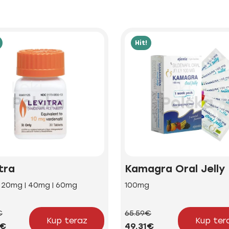
Hit!
tra
Kamagra Oral Jelly
| 20mg | 40mg | 60mg
100mg
€
65.59€
Kup teraz
Kup ter
5€
49.31€