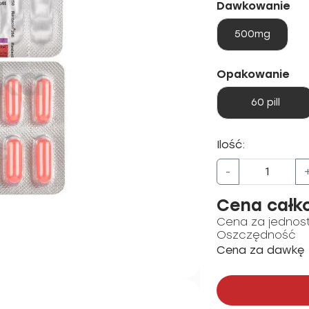
Dawkowanie
500mg
Opakowanie
60 pill
Ilość:
-
Cena całk
Cena za jednos
Oszczędność
Cena za dawkę