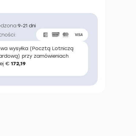
edzona:
9-21 dni
tności:
wa wysyłka (Pocztą Lotniczą
ardową) przy zamówieniach
ej €
172,19