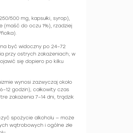
250/500 mg, kapsułki, syrop),
e (maść do oczu 1%), rzadziej
iolka).
yna być widoczny po 24–72
a przy ostrych zakażeniach; w
jawić się dopiero po kilku
nizmie wynosi zazwyczaj około
6–12 godzin); całkowity czas
re zakażenia 7–14 dni, trądzik
iczyć spożycie alkoholu — może
nych wątrobowych i ogólne złe
lu.