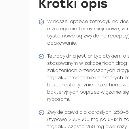
Krótki opis
W naszej aptece tetracyklina dos
(szczególnie formy miejscowe; w 
systemowe są zwykle na receptę) 
opakowanie.
Tetracyklina jest antybiotykiem o
stosowanym w zakażeniach dróg
zakażeniach przenoszonych drogą 
trądziku, trachomie i niektórych 
bakteriostatycznie przez hamowan
bakteryjnych poprzez wiązanie si
rybosomu.
Zwykle dawki dla dorosłych: 250–
(typowo 250–500 mg co 6–12 h za
trądziku często 250 mg dwa razy d