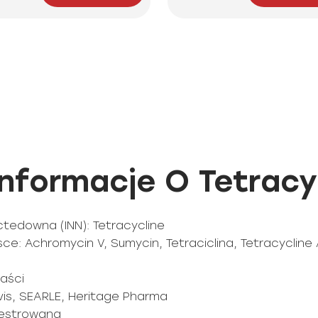
formacje O Tetracyk
edowna (INN): Tetracycline
: Achromycin V, Sumycin, Tetraciclina, Tetracycline 
maści
vis, SEARLE, Heritage Pharma
ejestrowana