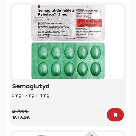
Semaglutyd
3mg | 7mg | 14mg
217.96€
181.64€