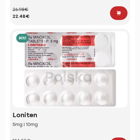
26.98€
22.48€
Hit!
Loniten
5mg | 10mg