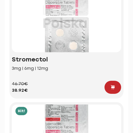
Stromectol
3mg | 6mg | 12mg
46.70€
38.92€
Hit!