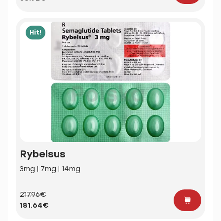
Hit!
Rybelsus
3mg | 7mg | 14mg
217.96€
181.64€