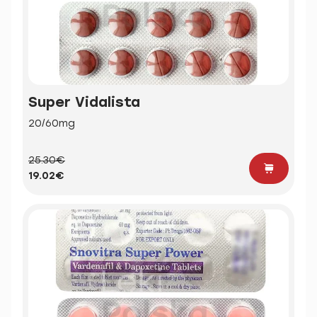
Super Vidalista
20/60mg
25.30€
19.02€