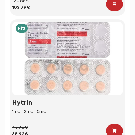
124.55€
103.79€
Hit!
Hytrin
1mg | 2mg | 5mg
46.70€
38.92€