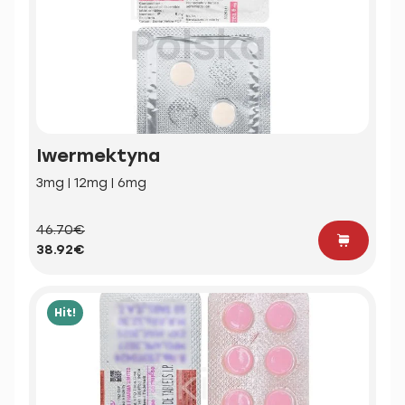
Iwermektyna
3mg | 12mg | 6mg
46.70€
38.92€
Hit!