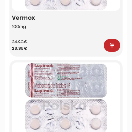
Vermox
100mg
24.90€
23.35€