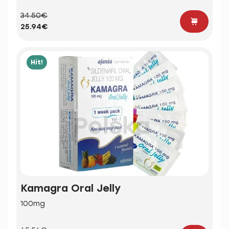
34.50€
25.94€
Hit!
Kamagra Oral Jelly
100mg