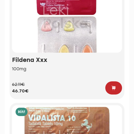
Fildena Xxx
100mg
62.11€
46.70€
Hit!