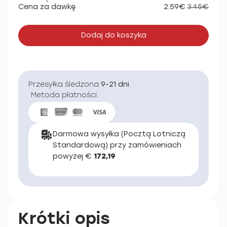
Cena za dawkę
2.59€
3.45€
Dodaj do koszyka
Przesyłka śledzona:
9-21 dni
Metoda płatności:
Darmowa wysyłka (Pocztą Lotniczą
Standardową) przy zamówieniach
powyżej €
172,19
Krótki opis