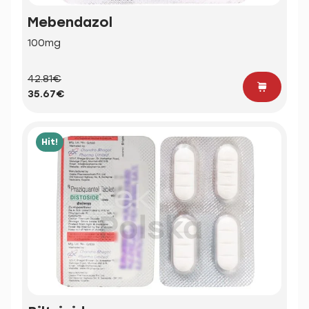
Mebendazol
100mg
42.81€
35.67€
Hit!