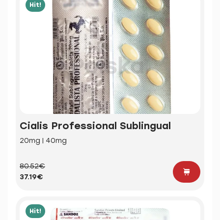
Hit!
Cialis Professional Sublingual
20mg | 40mg
80.52€
37.19€
Hit!