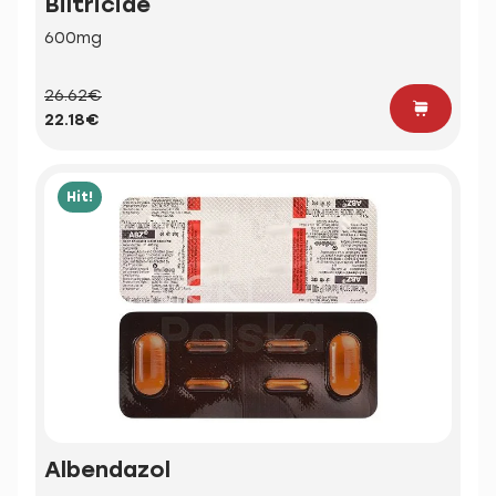
Biltricide
600mg
26.62€
22.18€
Hit!
Albendazol