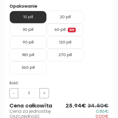
Opakowanie
10 pill
20 pill
30 pill
60 pill
Hit
90 pill
120 pill
180 pill
270 pill
360 pill
Ilość:
-
+
Cena całkowita
25.94€
34.50€
Cena za jednostkę
0.86€
Oszczędność
0.00€