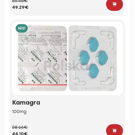
65.56€
49.29€
Hit!
Kamagra
100mg
58.66€
44.10€