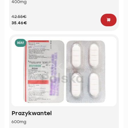
400mg
42.55€
35.46€
Hit!
Prazykwantel
600mg