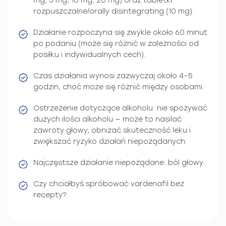
mg, 5 mg, 10 mg, 20 mg) oraz tabletki
rozpuszczalne/orally disintegrating (10 mg).
Działanie rozpoczyna się zwykle około 60 minut
po podaniu (może się różnić w zależności od
posiłku i indywidualnych cech).
Czas działania wynosi zazwyczaj około 4–5
godzin, choć może się różnić między osobami.
Ostrzeżenie dotyczące alkoholu: nie spożywać
dużych ilości alkoholu — może to nasilać
zawroty głowy, obniżać skuteczność leku i
zwiększać ryzyko działań niepożądanych.
Najczęstsze działanie niepożądane: ból głowy.
Czy chciałbyś spróbować vardenafil bez
recepty?