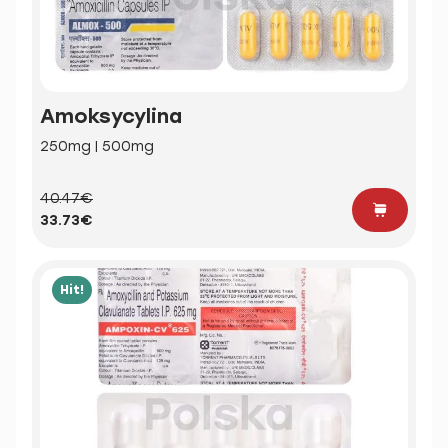
Amoksycylina
250mg | 500mg
40.47€
33.73€
Hit!