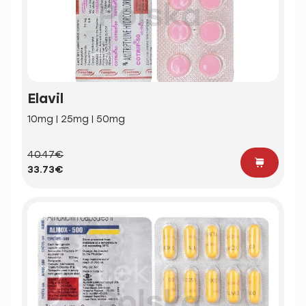
Elavil
10mg | 25mg | 50mg
40.47€
33.73€