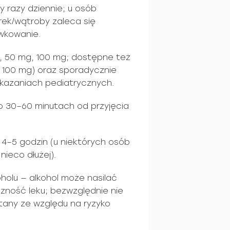
y razy dziennie; u osób
rek/wątroby zaleca się
wkowanie.
, 50 mg, 100 mg; dostępne też
, 100 mg) oraz sporadycznie
kazaniach pediatrycznych.
po 30–60 minutach od przyjęcia
 4–5 godzin (u niektórych osób
nieco dłużej).
holu — alkohol może nasilać
zność leku; bezwzględnie nie
tany ze względu na ryzyko