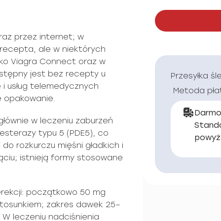
az przez internet; w
recepta, ale w niektórych
jako Viagra Connect oraz w
ostępny jest bez recepty u
Przesyłka śl
e i usług telemedycznych
Metoda pła
e opakowanie.
Darmo
 głównie w leczeniu zaburzeń
Stand
diesterazy typu 5 (PDE5), co
powyż
do rozkurczu mięśni gładkich i
ciu; istnieją formy stosowane
erekcji: początkowo 50 mg
tosunkiem; zakres dawek 25–
 W leczeniu nadciśnienia