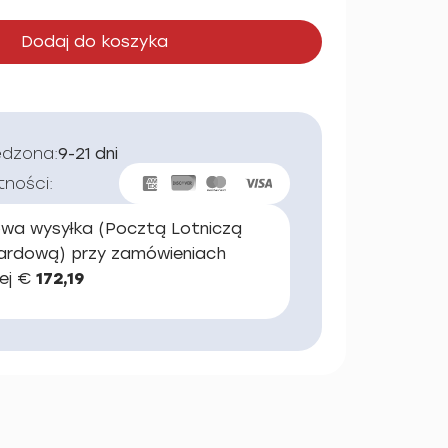
Dodaj do koszyka
edzona:
9-21 dni
tności:
wa wysyłka (Pocztą Lotniczą
ardową) przy zamówieniach
ej €
172,19