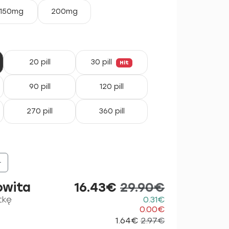
150mg
200mg
20 pill
30 pill
Hit
90 pill
120 pill
270 pill
360 pill
+
owita
16.43€
29.90€
tkę
0.31€
0.00€
1.64€
2.97€