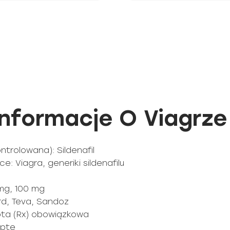
nformacje O Viagrze
trolowana): Sildenafil
 Viagra, generiki sildenafilu
 mg, 100 mg
rd, Teva, Sandoz
epta (Rx) obowiązkowa
eptę