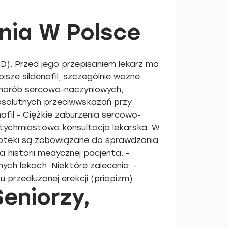
nia W Polsce
(ED). Przed jego przepisaniem lekarz ma
sze sildenafil, szczególnie ważne
 chorób sercowo-naczyniowych,
bsolutnych przeciwwskazań przy
afil - Ciężkie zaburzenia sercowo-
tychmiastowa konsultacja lekarska. W
Apteki są zobowiązane do sprawdzania
 historii medycznej pacjenta. -
h lekach. Niektóre zalecenia: -
rzedłużonej erekcji (priapizm).
eniorzy,