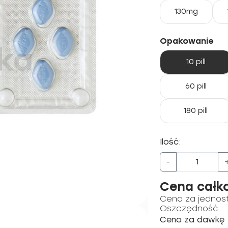
130mg
Opakowanie
10 pill
60 pill
180 pill
Ilość:
-
Cena całk
Cena za jednos
Oszczędność
Cena za dawkę