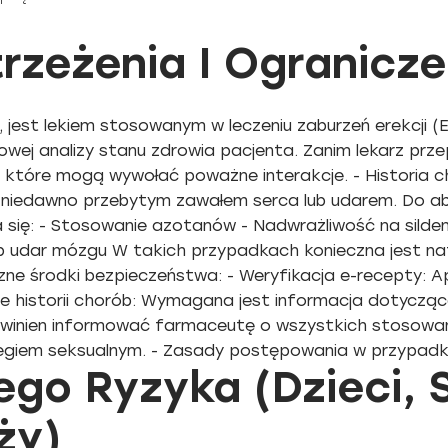
rzeżenia I Ogranicze
a, jest lekiem stosowanym w leczeniu zaburzeń erekcji 
j analizy stanu zdrowia pacjenta. Zanim lekarz przepi
e, które mogą wywołać poważne interakcje. - Historia
 niedawno przebytym zawałem serca lub udarem. Do a
a się: - Stosowanie azotanów - Nadwrażliwość na silden
ub udar mózgu W takich przypadkach konieczna jest na
ne środki bezpieczeństwa: - Weryfikacja e-recepty: 
ie historii chorób: Wymagana jest informacja dotycząca
winien informować farmaceutę o wszystkich stosowanyc
iem seksualnym. - Zasady postępowania w przypadku p
go Ryzyka (Dzieci, S
ży)