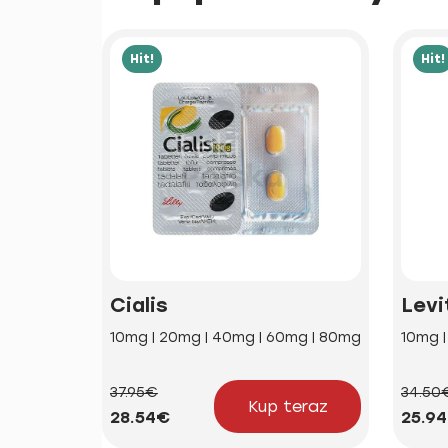
Hit!
Hit!
Cialis
Levi
10mg | 20mg | 40mg | 60mg | 80mg
10mg 
37.95€
34.50
Kup teraz
28.54€
25.9