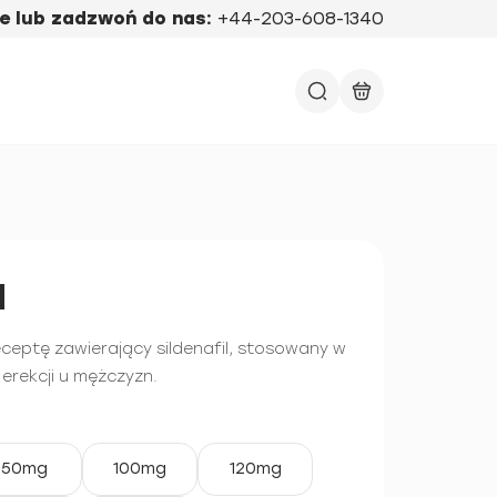
e lub zadzwoń do nas:
+44-203-608-1340
a
eceptę zawierający sildenafil, stosowany w
 erekcji u mężczyzn.
50mg
100mg
120mg