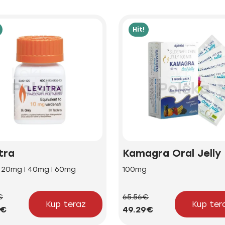
Hit!
tra
Kamagra Oral Jelly
| 20mg | 40mg | 60mg
100mg
€
65.56€
Kup teraz
Kup ter
4€
49.29€