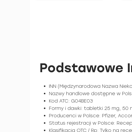
Podstawowe I
INN (Międzynarodowa Nazwa Niekon
Nazwy handlowe dostępne w Polsce:
Kod ATC: G04BE03
Formy i dawki: tabletki 25 mg, 50
Producenci w Polsce: Pfizer, Acco
Status rejestracji w Polsce: Rec
Klasifikacja OTC / Rp: Tylko na rec