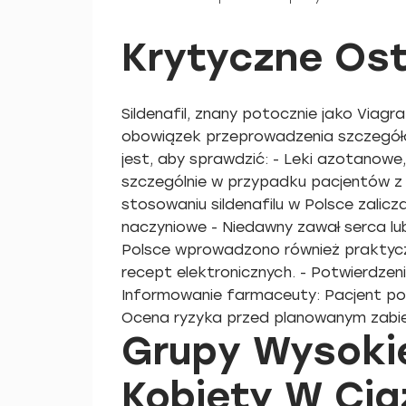
Krytyczne Ost
Sildenafil, znany potocznie jako Viagr
obowiązek przeprowadzenia szczegółowe
jest, aby sprawdzić: - Leki azotanow
szczególnie w przypadku pacjentów z
stosowaniu sildenafilu w Polsce zalicz
naczyniowe - Niedawny zawał serca l
Polsce wprowadzono również praktycz
recept elektronicznych. - Potwierdzen
Informowanie farmaceuty: Pacjent po
Ocena ryzyka przed planowanym zabieg
Grupy Wysokie
Kobiety W Cią