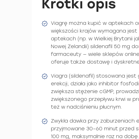
Krótki opis
Viagrę można kupić w aptekach or
większości krajów wymagana jest 
aptekach (np. w Wielkiej Brytanii 
Nowej Zelandii) sildenafil 50 mg d
farmaceuty — wiele sklepów onlin
oferuje także dostawę i dyskretn
Viagra (sildenafil) stosowana jest
erekcji; działa jako inhibitor fosfo
zwiększa stężenie cGMP, prowadzi 
zwiększonego przepływu krwi w prą
też w nadciśnieniu płucnym.
Zwykła dawka przy zaburzeniach 
przyjmowane 30–60 minut przed s
100 mg, maksymalnie raz na dobę.