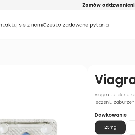
Zamów oddzwonieni
ntaktuj sie z nami
Czesto zadawane pytania
Viagr
Viagra to lek na r
leczeniu zaburzeń
Dawkowanie
25mg