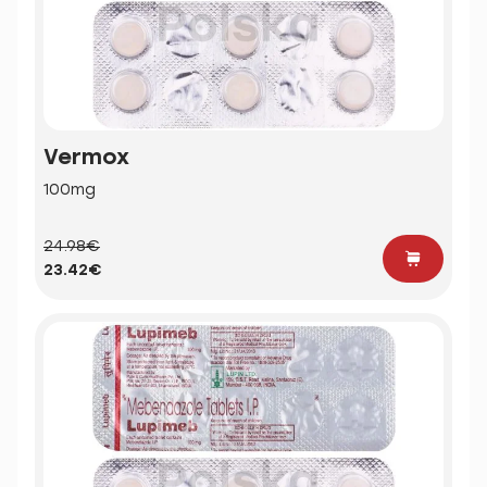
Vermox
100mg
24.98€
23.42€