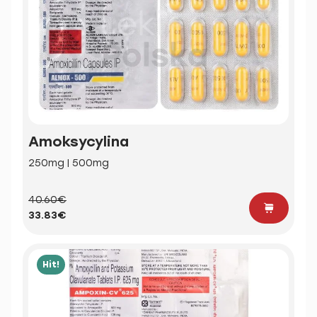
Amoksycylina
250mg | 500mg
40.60€
33.83€
Hit!