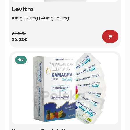
Levitra
10mg | 20mg | 40mg | 60mg
34.61€
26.02€
Hit!