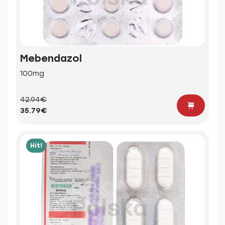
Mebendazol
100mg
42.94€
35.79€
Hit!