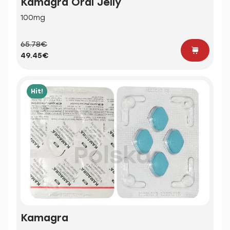
Kamagra Oral Jelly
100mg
65.78€
49.45€
Hit!
Kamagra