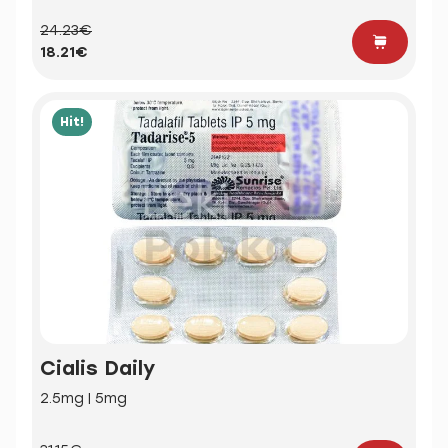
24.23€
18.21€
Hit!
Cialis Daily
2.5mg | 5mg