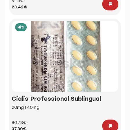
31.15€
23.42€
Hit!
Cialis Professional Sublingual
20mg | 40mg
80.78€
37.30€