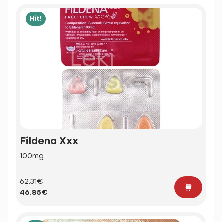
Hit!
Fildena Xxx
100mg
62.31€
46.85€