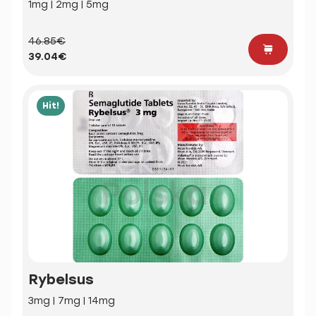
1mg | 2mg | 5mg
46.85€
39.04€
Hit!
Rybelsus
3mg | 7mg | 14mg