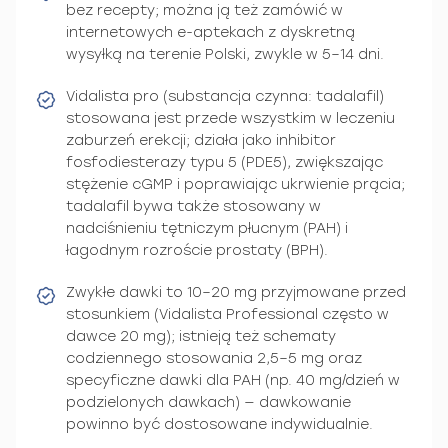
bez recepty; można ją też zamówić w
internetowych e-aptekach z dyskretną
wysyłką na terenie Polski, zwykle w 5–14 dni.
Vidalista pro (substancja czynna: tadalafil)
stosowana jest przede wszystkim w leczeniu
zaburzeń erekcji; działa jako inhibitor
fosfodiesterazy typu 5 (PDE5), zwiększając
stężenie cGMP i poprawiając ukrwienie prącia;
tadalafil bywa także stosowany w
nadciśnieniu tętniczym płucnym (PAH) i
łagodnym rozroście prostaty (BPH).
Zwykłe dawki to 10–20 mg przyjmowane przed
stosunkiem (Vidalista Professional często w
dawce 20 mg); istnieją też schematy
codziennego stosowania 2,5–5 mg oraz
specyficzne dawki dla PAH (np. 40 mg/dzień w
podzielonych dawkach) — dawkowanie
powinno być dostosowane indywidualnie.