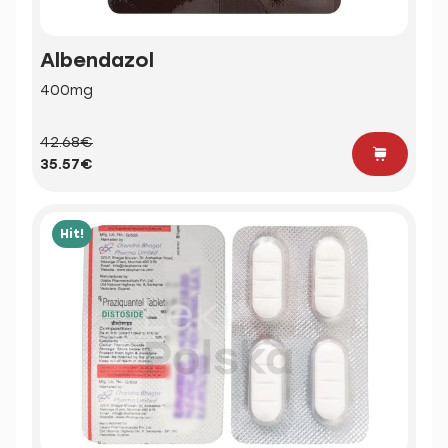
Albendazol
400mg
42.68€
35.57€
Hit!