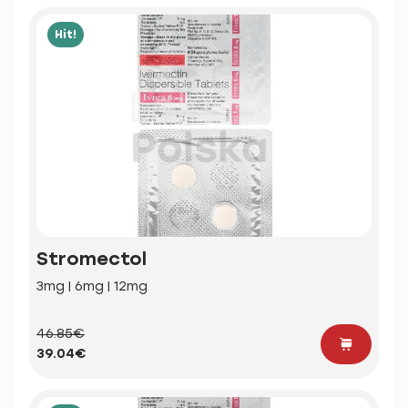
Hit!
Stromectol
3mg | 6mg | 12mg
46.85€
39.04€