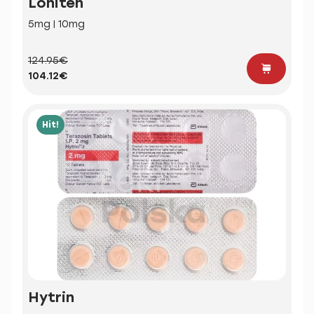
Loniten
5mg | 10mg
124.95€
104.12€
Hit!
Hytrin