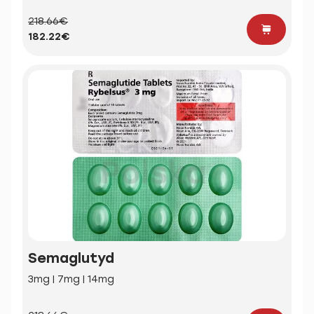
218.66€
182.22€
Semaglutyd
3mg | 7mg | 14mg