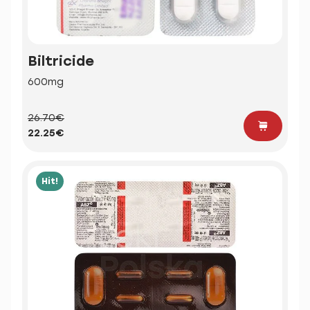
Biltricide
600mg
26.70€
22.25€
Hit!