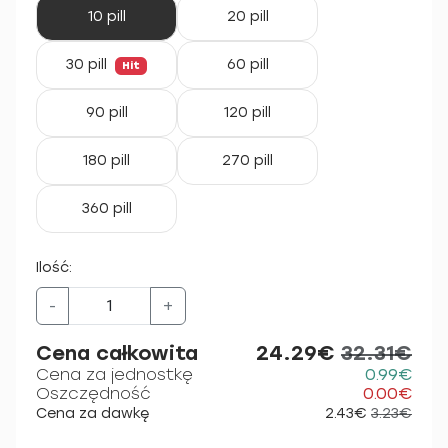
10 pill
20 pill
30 pill
60 pill
Hit
90 pill
120 pill
180 pill
270 pill
360 pill
Ilość:
-
+
Cena całkowita
24.29€
32.31€
Cena za jednostkę
0.99€
Oszczędność
0.00€
Cena za dawkę
2.43€
3.23€