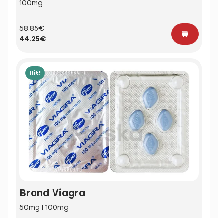
100mg
58.85€
44.25€
Hit!
Brand Viagra
50mg | 100mg