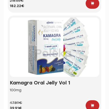
218.66€
182.22€
Kamagra Oral Jelly Vol 1
100mg
47.89€
39.91€