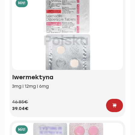
Hit!
Iwermektyna
3mg | 12mg | 6mg
46.85€
39.04€
Hit!