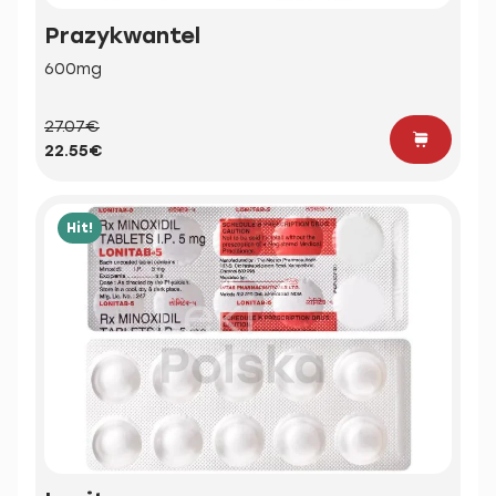
Prazykwantel
600mg
27.07€
22.55€
Hit!