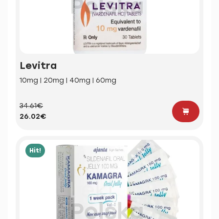
Levitra
10mg | 20mg | 40mg | 60mg
34.61€
26.02€
Hit!