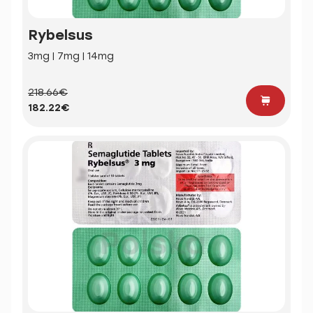
Rybelsus
3mg | 7mg | 14mg
218.66€
182.22€