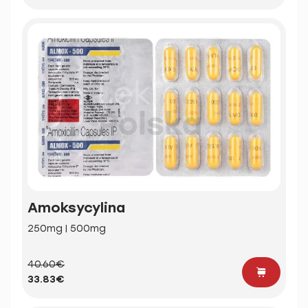
Amoksycylina
250mg | 500mg
40.60€
33.83€