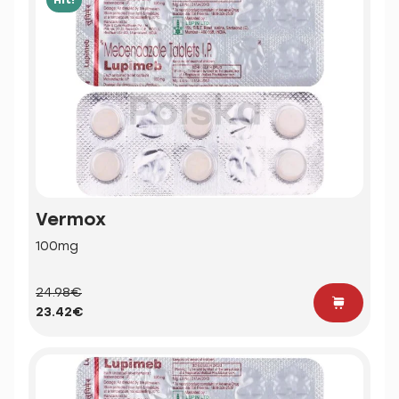
Vermox
100mg
24.98€
23.42€