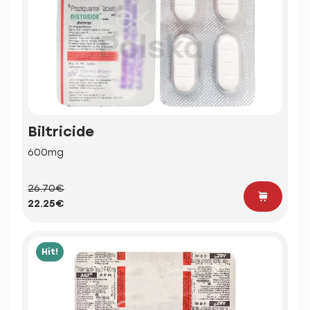
Biltricide
600mg
26.70€
22.25€
Hit!