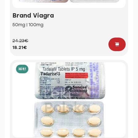
Brand Viagra
50mg | 100mg
24.23€
18.21€
Hit!