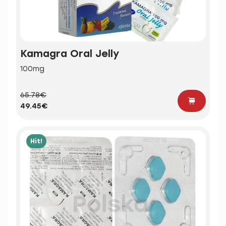
Kamagra Oral Jelly
100mg
65.78€
49.45€
Hit!