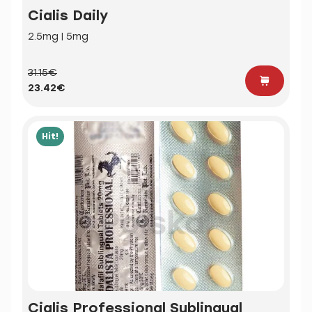
Cialis Daily
2.5mg | 5mg
31.15€
23.42€
Hit!
Cialis Professional Sublingual