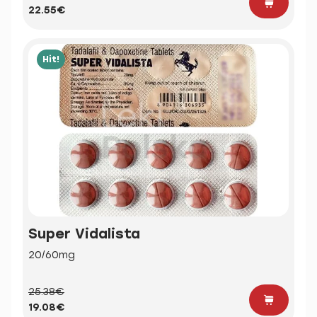
22.55€
Hit!
Super Vidalista
20/60mg
25.38€
19.08€