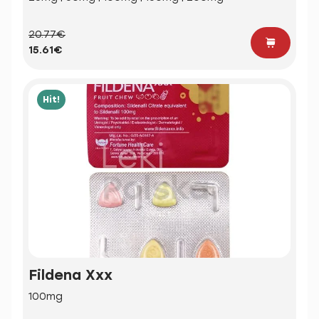
20.77€
15.61€
Hit!
Fildena Xxx
100mg