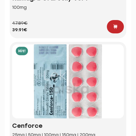
100mg
47.89€
39.91€
Hit!
Cenforce
25mg | 50mg | 100mg | 150mg | 200mg