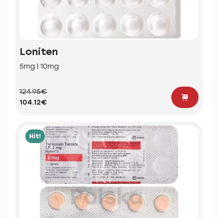
Loniten
5mg | 10mg
124.95€
104.12€
Hit!