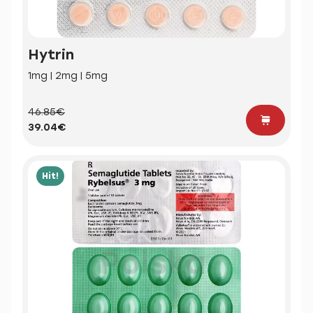
Hytrin
1mg | 2mg | 5mg
46.85€
39.04€
Hit!