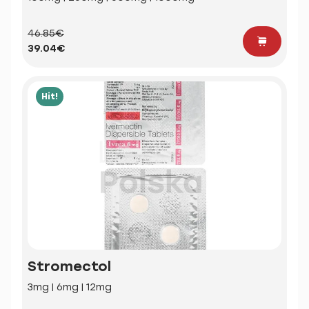
46.85€
39.04€
Hit!
Stromectol
3mg | 6mg | 12mg