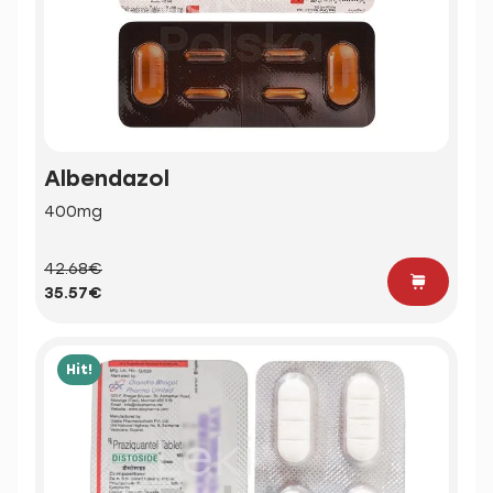
Albendazol
400mg
42.68€
35.57€
Hit!