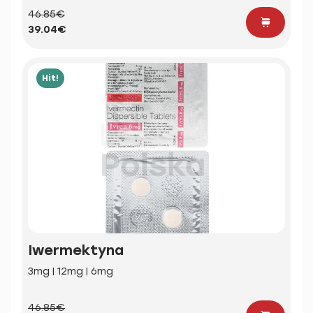
46.85€
39.04€
Hit!
Iwermektyna
3mg | 12mg | 6mg
46.85€