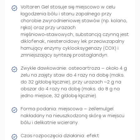
Voltaren Gel stosuje się miejscowo w celu
łagodzenia bólu i stanu zapalnego przy
chorobie zwyrodnieniowej stawów (np. kolano,
ręka) oraz przy urazach
mięśniowo‑stawowych; substancją czynną jest
diklofenak, niesteroidowy lek przeciwzapalny
hamujący enzymy cyklooksygenazy (COX) i
zmniejszający syntezę prostaglandyn.
Zwykłe dawkowanie: osteoartroza — około 4 g
żelu na zajęty staw do 4 razy na dobę (maks.
do 32 g/dobę łącznie); przy urazach ~2 g na
obszar do 4 razy na dobę (maks. do 8 g na
jedno miejsce, 32 g/dobę łącznie).
Forma podania: miejscowa — żel/emulgel
nakładany na nieuszkodzoną skórę w miejscu
bólu i delikatnie wcierany.
Czas rozpoczęcia działania: efekt