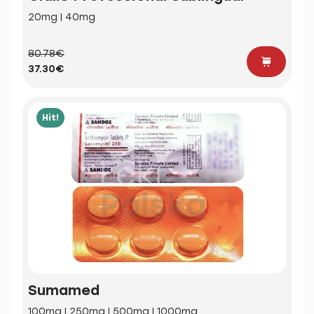
20mg | 40mg
80.78€
37.30€
Hit!
Sumamed
100mg | 250mg | 500mg | 1000mg