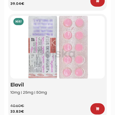
39.04€
Hit!
Elavil
10mg | 25mg | 50mg
40.60€
33.83€