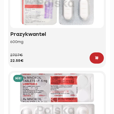
Prazykwantel
600mg
27.07€
22.55€
Hit!