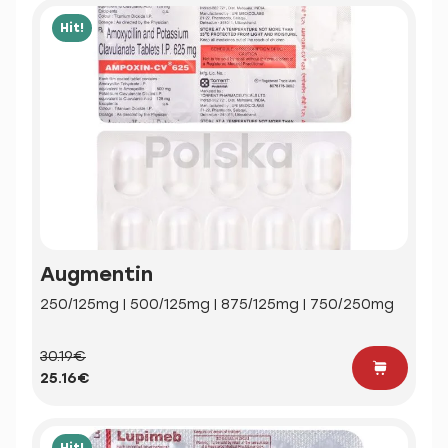
Hit!
Augmentin
250/125mg | 500/125mg | 875/125mg | 750/250mg
30.19€
25.16€
Hit!