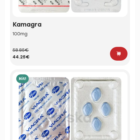
Kamagra
100mg
58.85€
44.25€
Hit!