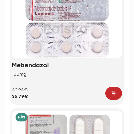
Mebendazol
100mg
42.94€
35.79€
Hit!