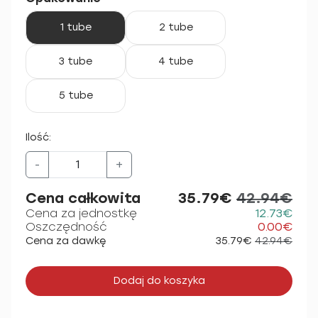
1 tube
2 tube
3 tube
4 tube
5 tube
Ilość:
-
+
Cena całkowita
35.79€
42.94€
Cena za jednostkę
12.73€
Oszczędność
0.00€
Cena za dawkę
35.79€
42.94€
Dodaj do koszyka