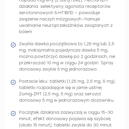
napadu migreny (z aurą i bez). Mechanizm
działania: selektywny agonista receptorów
serotoninowych 5‑HT1B/1D — powoduje
zwężenie naczyń mózgowych i hamuje
uwalnianie neuroprzekaźników związanych z
bólem.
Zwykła dawka początkowa to 1,25 mg lub 2,5
mg; maksymalna pojedyncza dawka 5 mg;
można powtórzyć dawkę po 2 godzinach, nie
przekraczać 10 mg w ciągu 24 godzin. Spray
donosowy zwykle 5 mg jednorazowo.
Postacie leku: tabletki (1,25 mg, 2,5 mg, 5 mg),
tabletki rozpadające się w jamie ustnej
Zomig‑ZMT (2,5 mg, 5 mg) oraz aerozol
donosowy 5 mg w jednorazowym dozowniku.
Początek działania zazwyczaj w ciągu 15–30
minut; efekt donosowy pojawia się szybciej
(około 15 minut), tabletki zwykle do 30 minut.