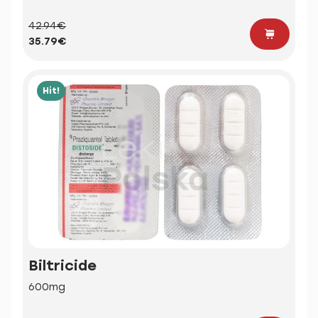
42.94€
35.79€
Hit!
Biltricide
600mg