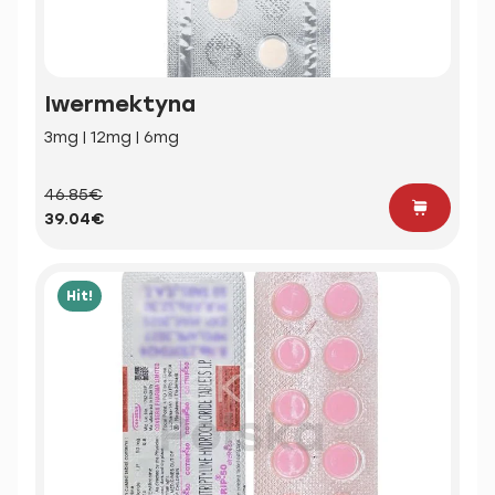
Iwermektyna
3mg | 12mg | 6mg
46.85€
39.04€
Hit!