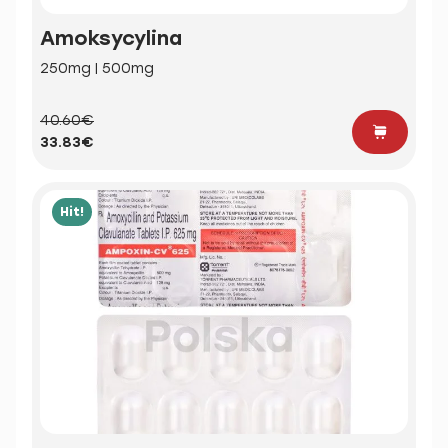
Amoksycylina
250mg | 500mg
40.60€
33.83€
Hit!