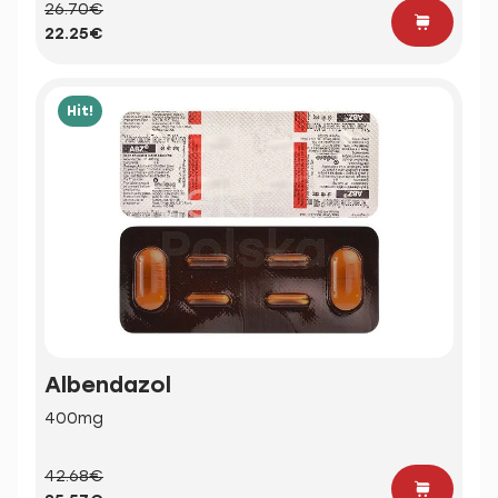
26.70€
22.25€
Hit!
Albendazol
400mg
42.68€