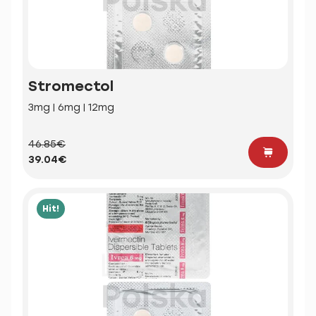
Stromectol
3mg | 6mg | 12mg
46.85€
39.04€
Hit!