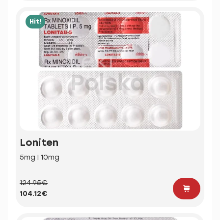
Hit!
Loniten
5mg | 10mg
124.95€
104.12€