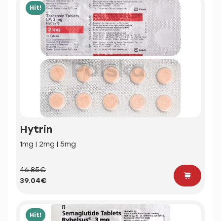
Hit!
Hytrin
1mg | 2mg | 5mg
46.85€
39.04€
Hit!