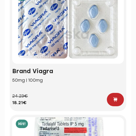
Brand Viagra
50mg | 100mg
24.23€
18.21€
Hit!