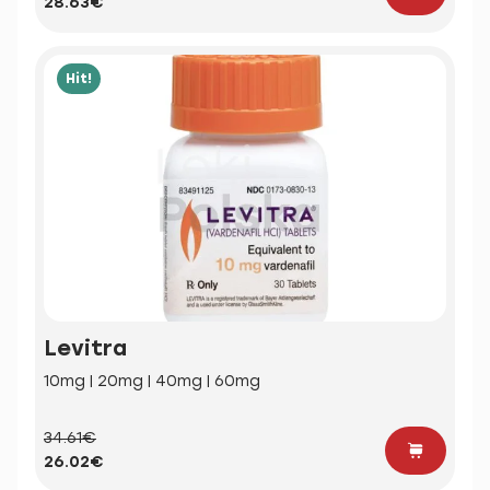
28.63€
Hit!
Levitra
10mg | 20mg | 40mg | 60mg
34.61€
26.02€