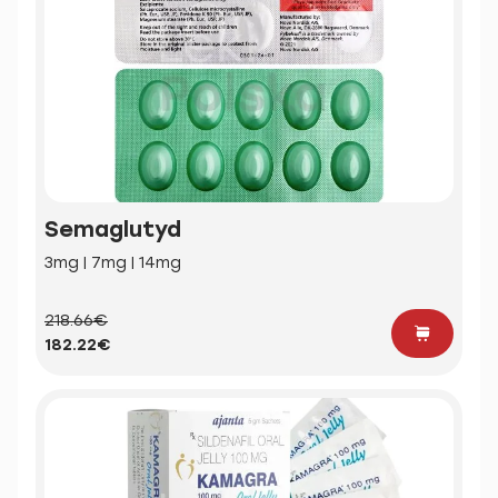
Semaglutyd
3mg | 7mg | 14mg
218.66€
182.22€