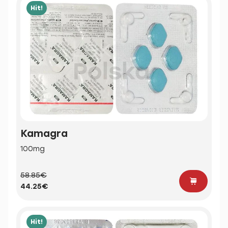
Hit!
Kamagra
100mg
58.85€
44.25€
Hit!