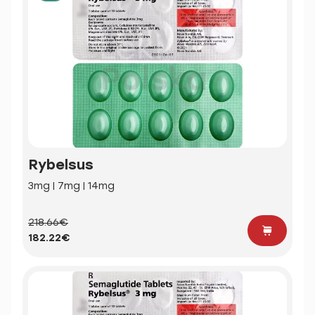
Rybelsus
3mg | 7mg | 14mg
218.66€
182.22€