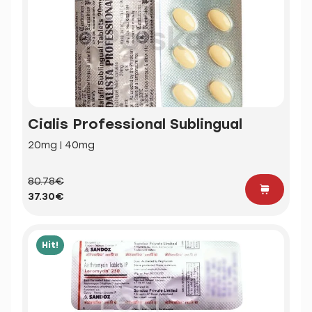
Cialis Professional Sublingual
20mg | 40mg
80.78€
37.30€
Hit!