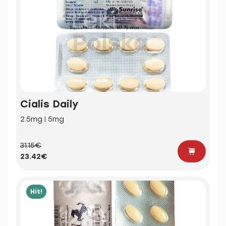
Cialis Daily
2.5mg | 5mg
31.15€
23.42€
Hit!