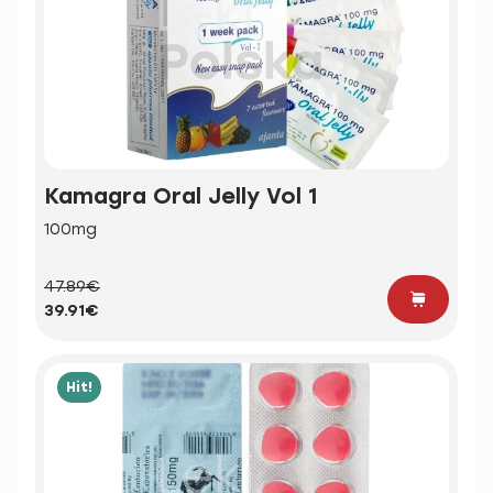
Kamagra Oral Jelly Vol 1
100mg
47.89€
39.91€
Hit!