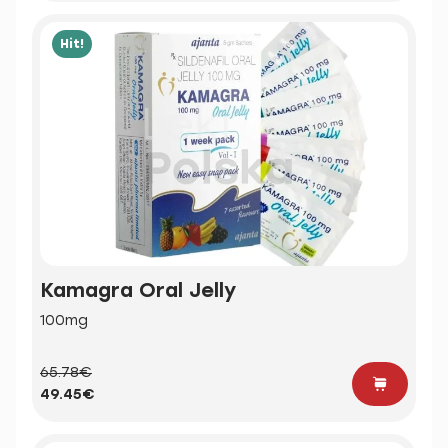
Hit!
Kamagra Oral Jelly
100mg
65.78€
49.45€