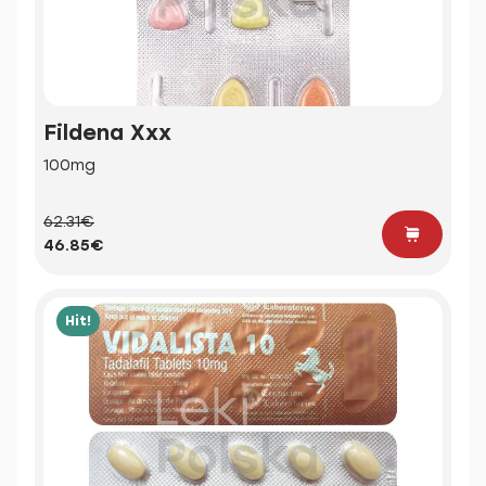
Fildena Xxx
100mg
62.31€
46.85€
Hit!