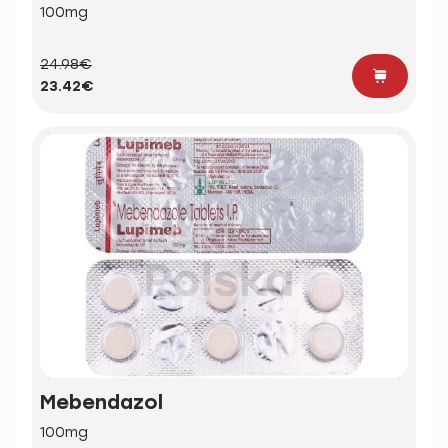
100mg
24.98€
23.42€
Mebendazol
100mg