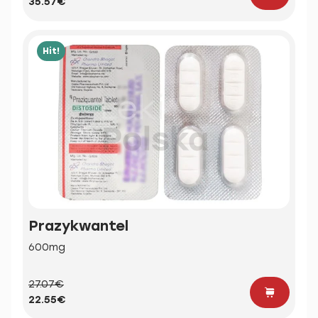
35.57€
Hit!
Prazykwantel
600mg
27.07€
22.55€