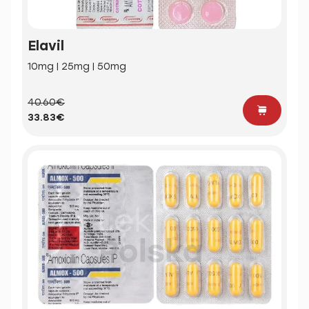
Elavil
10mg | 25mg | 50mg
40.60€
33.83€